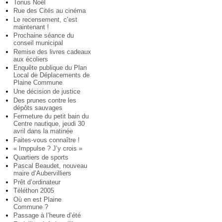
Tonus Noël
Rue des Cités au cinéma
Le recensement, c’est
maintenant !
Prochaine séance du
conseil municipal
Remise des livres cadeaux
aux écoliers
Enquête publique du Plan
Local de Déplacements de
Plaine Commune
Une décision de justice
Des prunes contre les
dépôts sauvages
Fermeture du petit bain du
Centre nautique, jeudi 30
avril dans la matinée
Faites-vous connaître !
« Imppulse ? J’y crois »
Quartiers de sports
Pascal Beaudet, nouveau
maire d’Aubervilliers
Prêt d’ordinateur
Téléthon 2005
Où en est Plaine
Commune ?
Passage à l’heure d’été