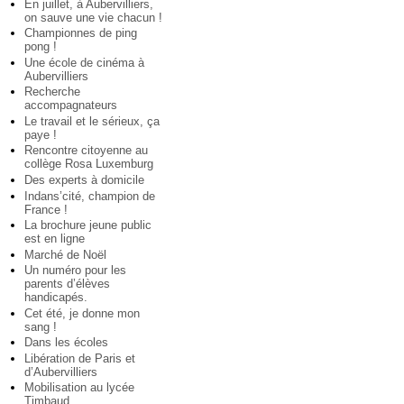
En juillet, à Aubervilliers,
on sauve une vie chacun !
Championnes de ping
pong !
Une école de cinéma à
Aubervilliers
Recherche
accompagnateurs
Le travail et le sérieux, ça
paye !
Rencontre citoyenne au
collège Rosa Luxemburg
Des experts à domicile
Indans’cité, champion de
France !
La brochure jeune public
est en ligne
Marché de Noël
Un numéro pour les
parents d’élèves
handicapés.
Cet été, je donne mon
sang !
Dans les écoles
Libération de Paris et
d’Aubervilliers
Mobilisation au lycée
Timbaud