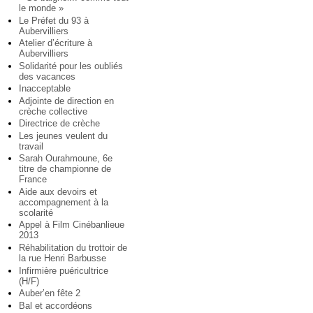
le monde »
Le Préfet du 93 à
Aubervilliers
Atelier d’écriture à
Aubervilliers
Solidarité pour les oubliés
des vacances
Inacceptable
Adjointe de direction en
crèche collective
Directrice de crèche
Les jeunes veulent du
travail
Sarah Ourahmoune, 6e
titre de championne de
France
Aide aux devoirs et
accompagnement à la
scolarité
Appel à Film Cinébanlieue
2013
Réhabilitation du trottoir de
la rue Henri Barbusse
Infirmière puéricultrice
(H/F)
Auber’en fête 2
Bal et accordéons