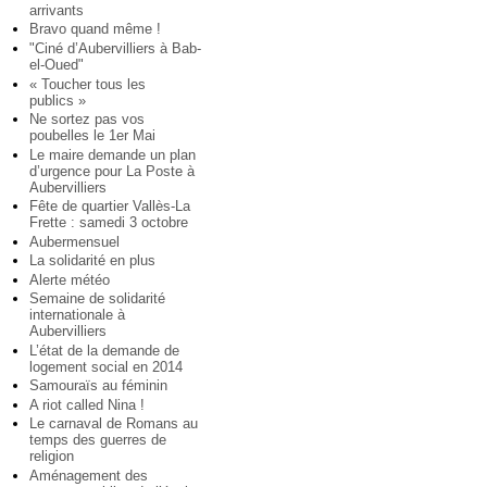
arrivants
Bravo quand même !
"Ciné d’Aubervilliers à Bab-
el-Oued"
« Toucher tous les
publics »
Ne sortez pas vos
poubelles le 1er Mai
Le maire demande un plan
d’urgence pour La Poste à
Aubervilliers
Fête de quartier Vallès-La
Frette : samedi 3 octobre
Aubermensuel
La solidarité en plus
Alerte météo
Semaine de solidarité
internationale à
Aubervilliers
L’état de la demande de
logement social en 2014
Samouraïs au féminin
A riot called Nina !
Le carnaval de Romans au
temps des guerres de
religion
Aménagement des