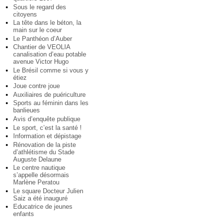
Sous le regard des
citoyens
La tête dans le béton, la
main sur le coeur
Le Panthéon d’Auber
Chantier de VEOLIA
canalisation d’eau potable
avenue Victor Hugo
Le Brésil comme si vous y
étiez
Joue contre joue
Auxiliaires de puériculture
Sports au féminin dans les
banlieues
Avis d’enquête publique
Le sport, c’est la santé !
Information et dépistage
Rénovation de la piste
d’athlétisme du Stade
Auguste Delaune
Le centre nautique
s’appelle désormais
Marlène Peratou
Le square Docteur Julien
Saiz a été inauguré
Educatrice de jeunes
enfants