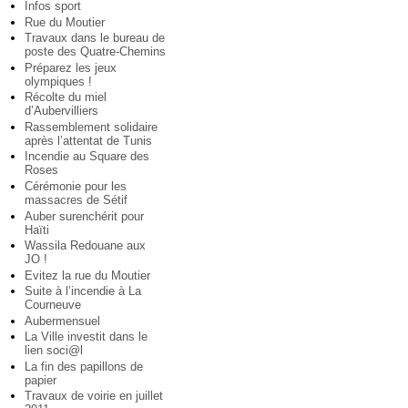
Infos sport
Rue du Moutier
Travaux dans le bureau de
poste des Quatre-Chemins
Préparez les jeux
olympiques !
Récolte du miel
d’Aubervilliers
Rassemblement solidaire
après l’attentat de Tunis
Incendie au Square des
Roses
Cérémonie pour les
massacres de Sétif
Auber surenchérit pour
Haïti
Wassila Redouane aux
JO !
Evitez la rue du Moutier
Suite à l’incendie à La
Courneuve
Aubermensuel
La Ville investit dans le
lien soci@l
La fin des papillons de
papier
Travaux de voirie en juillet