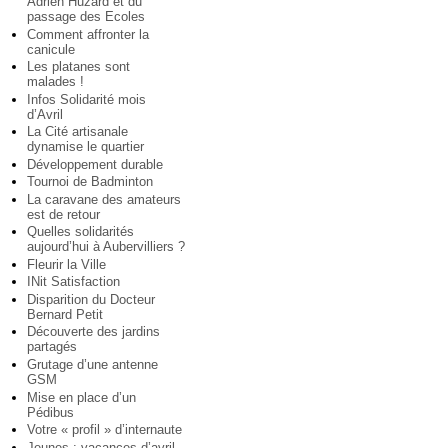
Adrien Huzard et du
passage des Ecoles
Comment affronter la
canicule
Les platanes sont
malades !
Infos Solidarité mois
d’Avril
La Cité artisanale
dynamise le quartier
Développement durable
Tournoi de Badminton
La caravane des amateurs
est de retour
Quelles solidarités
aujourd’hui à Aubervilliers ?
Fleurir la Ville
INit Satisfaction
Disparition du Docteur
Bernard Petit
Découverte des jardins
partagés
Grutage d’une antenne
GSM
Mise en place d’un
Pédibus
Votre « profil » d’internaute
Jeunes : vacances d’avril