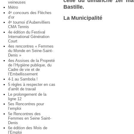
celle du dimanche 1er mai
veineuses
Bastille.
Métro
4
concours des Flèches
e
d’or
La Municipalité
4
tournoi d’Aubervilliers
e
CMA Tennis
4e édition du Festival
International Génération
Court
4es rencontres « Femmes
du Monde en Seine-Saint-
Denis »
4es Assises de la Propreté
de l’Hygiène publique, du
Cadre de vie et de
l’Embellissement
4-1 au Sambola !
5 règles à respecter en cas
d’arrêt de travail
Le prolongement de la
ligne 12
5es Rencontres pour
l’emploi
5e Rencontres des
Femmes en Seine Saint-
Denis
6e édition des Mois de
l’Emploi