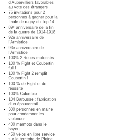
d’Aubervilliers favorables
au vote des étrangers
75 invitations pour 2
personnes à gagner pour la
finale de rugby du Top 14
89
anniversaire de la fin
e
de la guerre de 1914-1918
92e anniversaire de
l’Armistice
93e anniversaire de
l’Armistice
100% 2 Roues motorisés
100 % Fight et Coubertin
full !
100 % Fight 2 remplit
Coubertin !
100 % de Fight et de
réussite
100% Colombie
104 Barbusse : fabrication
d’un épouvantail
300 personnes en mairie
pour condamner les
violences
400 marmots dans le
bayou
450 vélos en libre service
sur le territoire de Plaine