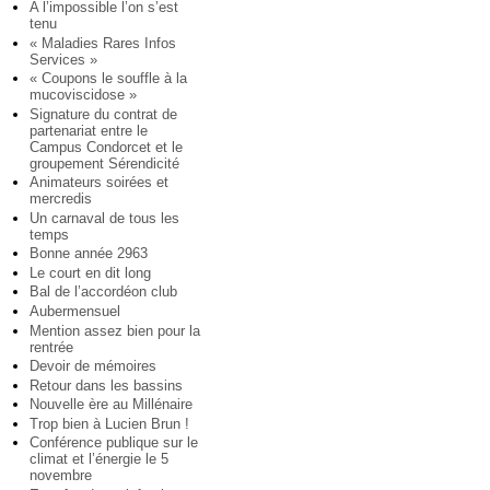
A l’impossible l’on s’est
tenu
« Maladies Rares Infos
Services »
« Coupons le souffle à la
mucoviscidose »
Signature du contrat de
partenariat entre le
Campus Condorcet et le
groupement Sérendicité
Animateurs soirées et
mercredis
Un carnaval de tous les
temps
Bonne année 2963
Le court en dit long
Bal de l’accordéon club
Aubermensuel
Mention assez bien pour la
rentrée
Devoir de mémoires
Retour dans les bassins
Nouvelle ère au Millénaire
Trop bien à Lucien Brun !
Conférence publique sur le
climat et l’énergie le 5
novembre