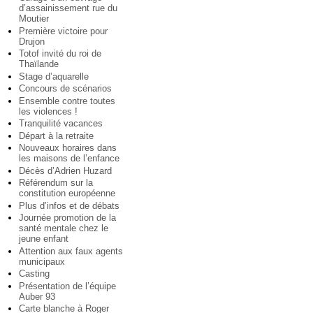
d’assainissement rue du
Moutier
Première victoire pour
Drujon
Totof invité du roi de
Thaïlande
Stage d’aquarelle
Concours de scénarios
Ensemble contre toutes
les violences !
Tranquilité vacances
Départ à la retraite
Nouveaux horaires dans
les maisons de l’enfance
Décès d’Adrien Huzard
Référendum sur la
constitution européenne
Plus d’infos et de débats
Journée promotion de la
santé mentale chez le
jeune enfant
Attention aux faux agents
municipaux
Casting
Présentation de l’équipe
Auber 93
Carte blanche à Roger