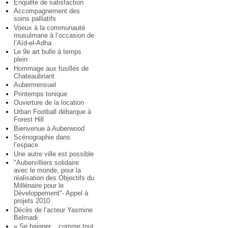
Enquête de satisfaction
Accompagnement des
soins palliatifs
Voeux à la communauté
musulmane à l’occasion de
l’Aïd-el-Adha
Le 9e art bulle à temps
plein
Hommage aux fusillés de
Chateaubriant
Aubermensuel
Printemps tonique
Ouverture de la location
Urban Football débarque à
Forest Hill
Bienvenue à Auberwood
Scénographie dans
l’espace
Une autre ville est possible
"Aubervilliers solidaire
avec le monde, pour la
réalisation des Objectifs du
Millénaire pour le
Développement"- Appel à
projets 2010
Décès de l’acteur Yasmine
Belmadi
« Se baigner... comme tout