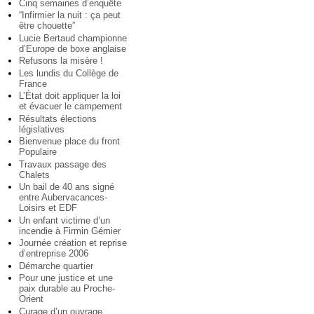
Cinq semaines d’enquête
“Infirmier la nuit : ça peut
être chouette”
Lucie Bertaud championne
d’Europe de boxe anglaise
Refusons la misère !
Les lundis du Collège de
France
L’État doit appliquer la loi
et évacuer le campement
Résultats élections
législatives
Bienvenue place du front
Populaire
Travaux passage des
Chalets
Un bail de 40 ans signé
entre Aubervacances-
Loisirs et EDF
Un enfant victime d’un
incendie à Firmin Gémier
Journée création et reprise
d’entreprise 2006
Démarche quartier
Pour une justice et une
paix durable au Proche-
Orient
Curage d’un ouvrage