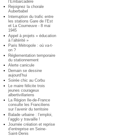
l’Embarcadère
Rejoignez la chorale
Auberbabel
Interruption du trafic entre
les stations Gare de l’Est
et La Courneuve - 8 mai
1945
Appel à projets « éducation
à l’altérité »
Paris Métropole : où va-t-
on ?
Réglementation temporaire
du stationnement
Alerte canicule
Demain se dessine
aujourd’hui
Soirée chic au Corbu
Le maire félicite trois
jeunes courageux
albertivillariens
La Région Ile-de-France
consulte les Franciliens
sur l’avenir du territoire
Balade urbaine : l’emploi,
l’agglo y travaille !
Journée création et reprise
d’entreprise en Seine-
Saint-Denis