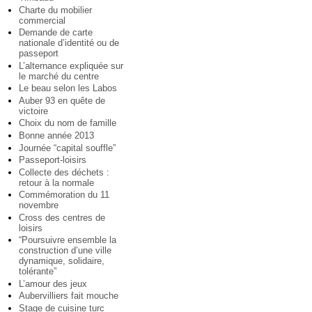
Charte du mobilier
commercial
Demande de carte
nationale d’identité ou de
passeport
L’alternance expliquée sur
le marché du centre
Le beau selon les Labos
Auber 93 en quête de
victoire
Choix du nom de famille
Bonne année 2013
Journée “capital souffle”
Passeport-loisirs
Collecte des déchets :
retour à la normale
Commémoration du 11
novembre
Cross des centres de
loisirs
“Poursuivre ensemble la
construction d’une ville
dynamique, solidaire,
tolérante”
L’amour des jeux
Aubervilliers fait mouche
Stage de cuisine turc