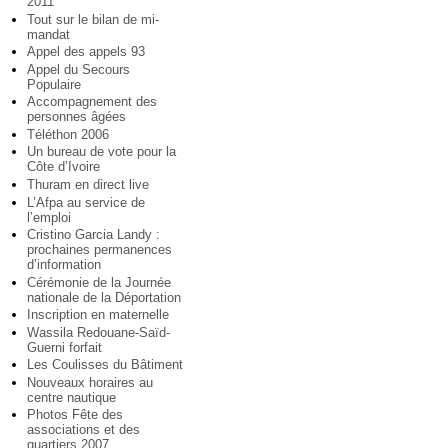
2011
Tout sur le bilan de mi-
mandat
Appel des appels 93
Appel du Secours
Populaire
Accompagnement des
personnes âgées
Téléthon 2006
Un bureau de vote pour la
Côte d’Ivoire
Thuram en direct live
L’Afpa au service de
l’emploi
Cristino Garcia Landy :
prochaines permanences
d’information
Cérémonie de la Journée
nationale de la Déportation
Inscription en maternelle
Wassila Redouane-Saïd-
Guerni forfait
Les Coulisses du Bâtiment
Nouveaux horaires au
centre nautique
Photos Fête des
associations et des
quartiers 2007