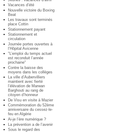
Vacances d’été
Nouvelle victoire du Boxing
Beat
Les travaux sont terminés
place Cottin
Stationnement payant
Stationnement et
circulation
Journée portes ouvertes à
l’Hôpital Avicenne
"L’emploi du temps actuel
est reconduit l’année
prochaine"
Contre la baisse des
moyens dans les collèges
La ville d’Aubervilliers
maintient avec fierté
l’élévation de Marwan
Barghouti au rang de
citoyen d’honneur
De Visu en visite à Mazier
Commémoration du 52ème
anniversaire du cessez-le-
feu en Algérie
Ai-je l’ère numérique ?
La prévention a de l’avenir
Sous le regard des