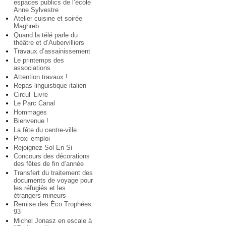
espaces publics de l’école
Anne Sylvestre
Atelier cuisine et soirée
Maghreb
Quand la télé parle du
théâtre et d’Aubervilliers
Travaux d’assainissement
Le printemps des
associations
Attention travaux !
Repas linguistique italien
Circul ’Livre
Le Parc Canal
Hommages
Bienvenue !
La fête du centre-ville
Proxi-emploi
Rejoignez Sol En Si
Concours des décorations
des fêtes de fin d’année
Transfert du traitement des
documents de voyage pour
les réfugiés et les
étrangers mineurs
Remise des Éco Trophées
93
Michel Jonasz en escale à