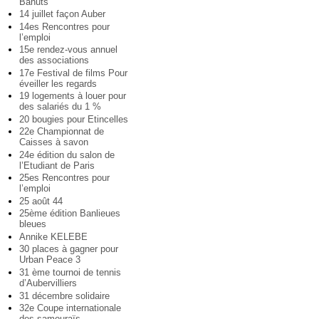
Bahuts
14 juillet façon Auber
14es Rencontres pour
l’emploi
15e rendez-vous annuel
des associations
17e Festival de films Pour
éveiller les regards
19 logements à louer pour
des salariés du 1 %
20 bougies pour Etincelles
22e Championnat de
Caisses à savon
24e édition du salon de
l’Etudiant de Paris
25es Rencontres pour
l’emploi
25 août 44
25ème édition Banlieues
bleues
Annike KELEBE
30 places à gagner pour
Urban Peace 3
31 ème tournoi de tennis
d’Aubervilliers
31 décembre solidaire
32e Coupe internationale
des samouraïs