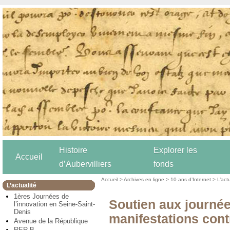
Histoire
Explorer les
Accueil
d’Aubervilliers
fonds
Accueil
>
Archives en ligne
>
10 ans d’Internet
>
L’act
L’actualité
1ères Journées de
Soutien aux journée
l’innovation en Seine-Saint-
Denis
manifestations contr
Avenue de la République
RER B