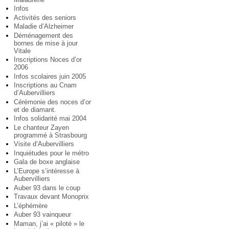
Infos
Activités des seniors
Maladie d’Alzheimer
Déménagement des
bornes de mise à jour
Vitale
Inscriptions Noces d’or
2006
Infos scolaires juin 2005
Inscriptions au Cnam
d’Aubervilliers
Cérémonie des noces d’or
et de diamant.
Infos solidarité mai 2004
Le chanteur Zayen
programmé à Strasbourg
Visite d’Aubervilliers
Inquiétudes pour le métro
Gala de boxe anglaise
L’Europe s’intéresse à
Aubervilliers
Auber 93 dans le coup
Travaux devant Monoprix
L’éphémère
Auber 93 vainqueur
Maman, j’ai « piloté » le