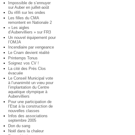
Impossible de s’ennuyer
sur Auber en juillet-août
Du rififi sur les ondes
Les filles du CMA
remontent en Nationale 2
« Les aigles
d’Aubervilliers » sur FR3
Un nouvel équipement pour
l’OMJA
Incendiaire par vengeance
Le Cnam devient réalité
Printemps Tonus
Soignez vos CV !
La cité des Prés Clos
évacuée
Le Conseil Municipal vote
à l’unanimité un vœu pour
l’implantation du Centre
aquatique olympique à
Aubervilliers
Pour une participation de
l’Etat à la construction de
nouvelles classes
Infos des associations
septembre 2005
Don du sang
Noël dans la chaleur