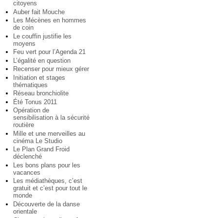
citoyens
Auber fait Mouche
Les Mécènes en hommes
de coin
Le couffin justifie les
moyens
Feu vert pour l’Agenda 21
L’égalité en question
Recenser pour mieux gérer
Initiation et stages
thématiques
Réseau bronchiolite
Été Tonus 2011
Opération de
sensibilisation à la sécurité
routière
Mille et une merveilles au
cinéma Le Studio
Le Plan Grand Froid
déclenché
Les bons plans pour les
vacances
Les médiathèques, c’est
gratuit et c’est pour tout le
monde
Découverte de la danse
orientale