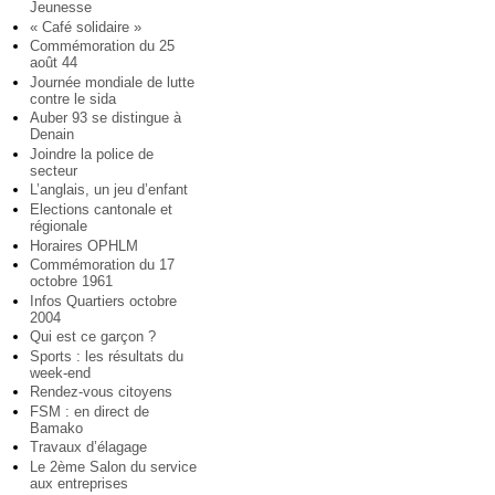
Jeunesse
« Café solidaire »
Commémoration du 25
août 44
Journée mondiale de lutte
contre le sida
Auber 93 se distingue à
Denain
Joindre la police de
secteur
L’anglais, un jeu d’enfant
Elections cantonale et
régionale
Horaires OPHLM
Commémoration du 17
octobre 1961
Infos Quartiers octobre
2004
Qui est ce garçon ?
Sports : les résultats du
week-end
Rendez-vous citoyens
FSM : en direct de
Bamako
Travaux d’élagage
Le 2ème Salon du service
aux entreprises