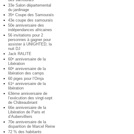
33e Salon départemental
du jardinage
35
Coupe des Samouraïs
e
43e coupe des samouraïs
50e anniversaire des
indépendances africaines
56 invitations pour 2
personnes à gagner pour
assister à UNIGHTED, la
nuit DJ
Jack RALITE
60
anniversaire de la
e
Libération
60
anniversaire de la
e
libération des camps
60 piges pour l’Omja
61
anniversaire de la
e
libération
63ème anniversaire de
l’exécution des vingt-sept
de Châteaubriant
66e anniversaire de la
Libération de Paris et
d’Aubervilliers
70e anniversaire de la
disparition de Marcel Reine
72 % des habitants