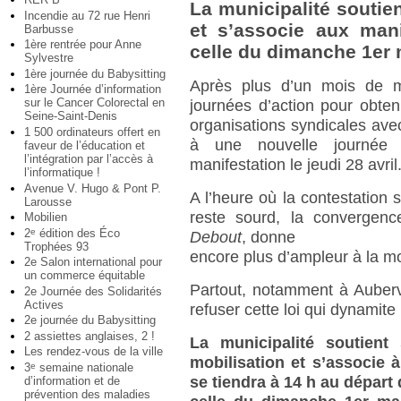
La municipalité soutien
Incendie au 72 rue Henri
et s’associe aux mani
Barbusse
1ère rentrée pour Anne
celle du dimanche 1er 
Sylvestre
1ère journée du Babysitting
Après plus d’un mois de m
1ère Journée d’information
sur le Cancer Colorectal en
journées d’action pour obtenir
Seine-Saint-Denis
organisations syndicales ave
1 500 ordinateurs offert en
à une nouvelle journée d
faveur de l’éducation et
l’intégration par l’accès à
manifestation le jeudi 28 avril
l’informatique !
Avenue V. Hugo & Pont P.
A l’heure où la contestation 
Larousse
reste sourd, la convergenc
Mobilien
2
édition des Éco
e
Debout
, donne
Trophées 93
encore plus d’ampleur à la mo
2e Salon international pour
un commerce équitable
Partout, notamment à Aubervi
2e Journée des Solidarités
Actives
refuser cette loi qui dynamite 
2e journée du Babysitting
2 assiettes anglaises, 2 !
La municipalité soutient
Les rendez-vous de la ville
mobilisation et s’associe à
3
semaine nationale
e
se tiendra à 14 h au départ
d’information et de
prévention des maladies