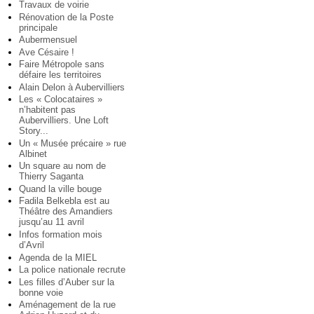
Travaux de voirie
Rénovation de la Poste
principale
Aubermensuel
Ave Césaire !
Faire Métropole sans
défaire les territoires
Alain Delon à Aubervilliers
Les « Colocataires »
n’habitent pas
Aubervilliers. Une Loft
Story...
Un « Musée précaire » rue
Albinet
Un square au nom de
Thierry Saganta
Quand la ville bouge
Fadila Belkebla est au
Théâtre des Amandiers
jusqu’au 11 avril
Infos formation mois
d’Avril
Agenda de la MIEL
La police nationale recrute
Les filles d’Auber sur la
bonne voie
Aménagement de la rue