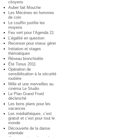
citoyens
Auber fait Mouche
Les Mécènes en hommes
de coin
Le couffin justifie les
moyens
Feu vert pour l’Agenda 21
L’égalité en question
Recenser pour mieux gérer
Initiation et stages
thématiques
Réseau bronchiolite
Été Tonus 2011
Opération de
sensibilisation à la sécurité
routière
Mille et une merveilles au
cinéma Le Studio
Le Plan Grand Froid
déclenché
Les bons plans pour les
vacances
Les médiathèques, c’est
gratuit et c’est pour tout le
monde
Découverte de la danse
orientale