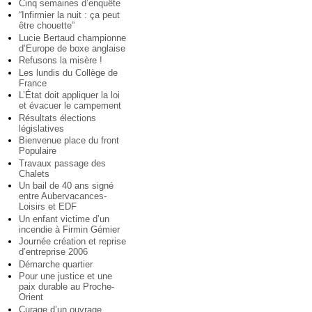
Cinq semaines d’enquête
“Infirmier la nuit : ça peut
être chouette”
Lucie Bertaud championne
d’Europe de boxe anglaise
Refusons la misère !
Les lundis du Collège de
France
L’État doit appliquer la loi
et évacuer le campement
Résultats élections
législatives
Bienvenue place du front
Populaire
Travaux passage des
Chalets
Un bail de 40 ans signé
entre Aubervacances-
Loisirs et EDF
Un enfant victime d’un
incendie à Firmin Gémier
Journée création et reprise
d’entreprise 2006
Démarche quartier
Pour une justice et une
paix durable au Proche-
Orient
Curage d’un ouvrage