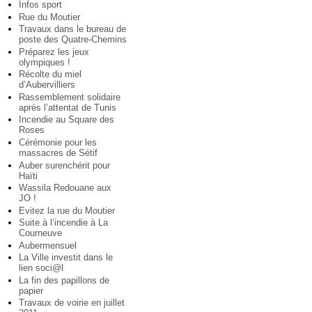
Infos sport
Rue du Moutier
Travaux dans le bureau de
poste des Quatre-Chemins
Préparez les jeux
olympiques !
Récolte du miel
d’Aubervilliers
Rassemblement solidaire
après l’attentat de Tunis
Incendie au Square des
Roses
Cérémonie pour les
massacres de Sétif
Auber surenchérit pour
Haïti
Wassila Redouane aux
JO !
Evitez la rue du Moutier
Suite à l’incendie à La
Courneuve
Aubermensuel
La Ville investit dans le
lien soci@l
La fin des papillons de
papier
Travaux de voirie en juillet