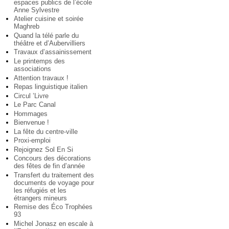
espaces publics de l’école
Anne Sylvestre
Atelier cuisine et soirée
Maghreb
Quand la télé parle du
théâtre et d’Aubervilliers
Travaux d’assainissement
Le printemps des
associations
Attention travaux !
Repas linguistique italien
Circul ’Livre
Le Parc Canal
Hommages
Bienvenue !
La fête du centre-ville
Proxi-emploi
Rejoignez Sol En Si
Concours des décorations
des fêtes de fin d’année
Transfert du traitement des
documents de voyage pour
les réfugiés et les
étrangers mineurs
Remise des Éco Trophées
93
Michel Jonasz en escale à