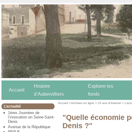
Histoire
Explorer les
Accueil
d’Aubervilliers
fonds
Accueil
>
Archives en ligne
>
10 ans d’Internet
>
L’act
L’actualité
1ères Journées de
"Quelle économie p
l’innovation en Seine-Saint-
Denis
Denis ?"
Avenue de la République
RER B