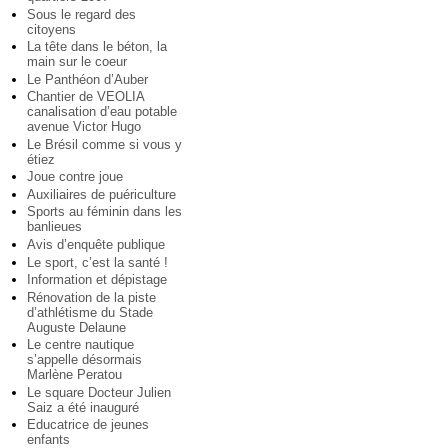
Sous le regard des
citoyens
La tête dans le béton, la
main sur le coeur
Le Panthéon d’Auber
Chantier de VEOLIA
canalisation d’eau potable
avenue Victor Hugo
Le Brésil comme si vous y
étiez
Joue contre joue
Auxiliaires de puériculture
Sports au féminin dans les
banlieues
Avis d’enquête publique
Le sport, c’est la santé !
Information et dépistage
Rénovation de la piste
d’athlétisme du Stade
Auguste Delaune
Le centre nautique
s’appelle désormais
Marlène Peratou
Le square Docteur Julien
Saiz a été inauguré
Educatrice de jeunes
enfants