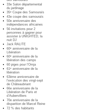
33e Salon départemental
du jardinage
35
Coupe des Samouraïs
e
43e coupe des samouraïs
50e anniversaire des
indépendances africaines
56 invitations pour 2
personnes à gagner pour
assister à UNIGHTED, la
nuit DJ
Jack RALITE
60
anniversaire de la
e
Libération
60
anniversaire de la
e
libération des camps
60 piges pour l’Omja
61
anniversaire de la
e
libération
63ème anniversaire de
l’exécution des vingt-sept
de Châteaubriant
66e anniversaire de la
Libération de Paris et
d’Aubervilliers
70e anniversaire de la
disparition de Marcel Reine
72 % des habitants