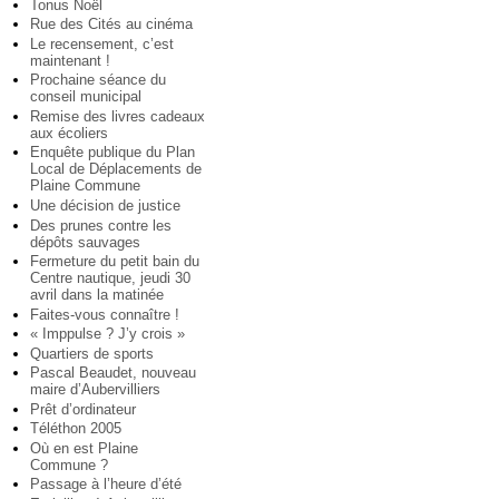
Tonus Noël
Rue des Cités au cinéma
Le recensement, c’est
maintenant !
Prochaine séance du
conseil municipal
Remise des livres cadeaux
aux écoliers
Enquête publique du Plan
Local de Déplacements de
Plaine Commune
Une décision de justice
Des prunes contre les
dépôts sauvages
Fermeture du petit bain du
Centre nautique, jeudi 30
avril dans la matinée
Faites-vous connaître !
« Imppulse ? J’y crois »
Quartiers de sports
Pascal Beaudet, nouveau
maire d’Aubervilliers
Prêt d’ordinateur
Téléthon 2005
Où en est Plaine
Commune ?
Passage à l’heure d’été