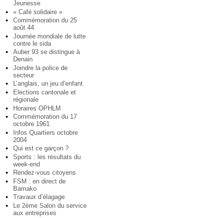
Jeunesse
« Café solidaire »
Commémoration du 25
août 44
Journée mondiale de lutte
contre le sida
Auber 93 se distingue à
Denain
Joindre la police de
secteur
L’anglais, un jeu d’enfant
Elections cantonale et
régionale
Horaires OPHLM
Commémoration du 17
octobre 1961
Infos Quartiers octobre
2004
Qui est ce garçon ?
Sports : les résultats du
week-end
Rendez-vous citoyens
FSM : en direct de
Bamako
Travaux d’élagage
Le 2ème Salon du service
aux entreprises