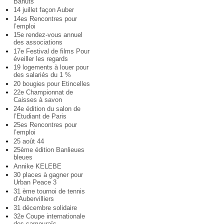
Bahuts
14 juillet façon Auber
14es Rencontres pour
l’emploi
15e rendez-vous annuel
des associations
17e Festival de films Pour
éveiller les regards
19 logements à louer pour
des salariés du 1 %
20 bougies pour Etincelles
22e Championnat de
Caisses à savon
24e édition du salon de
l’Etudiant de Paris
25es Rencontres pour
l’emploi
25 août 44
25ème édition Banlieues
bleues
Annike KELEBE
30 places à gagner pour
Urban Peace 3
31 ème tournoi de tennis
d’Aubervilliers
31 décembre solidaire
32e Coupe internationale
des samouraïs