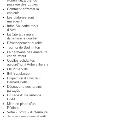
Adrien Huzard et du
passage des Ecoles
Comment affronter la
canicule
Les platanes sont
malades !
Infos Solidarité mois
d’Avril
La Cité artisanale
dynamise le quartier
Développement durable
Tournoi de Badminton
La caravane des amateurs
est de retour
Quelles solidarités
aujourd’hui à Aubervilliers ?
Fleurir la Ville
INit Satisfaction
Disparition du Docteur
Bernard Petit
Découverte des jardins
partagés
Grutage d’une antenne
GSM
Mise en place d’un
Pédibus
Votre « profil » d’internaute
Jeunes : vacances d’avril