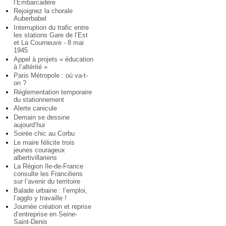
l’Embarcadère
Rejoignez la chorale
Auberbabel
Interruption du trafic entre
les stations Gare de l’Est
et La Courneuve - 8 mai
1945
Appel à projets « éducation
à l’altérité »
Paris Métropole : où va-t-
on ?
Réglementation temporaire
du stationnement
Alerte canicule
Demain se dessine
aujourd’hui
Soirée chic au Corbu
Le maire félicite trois
jeunes courageux
albertivillariens
La Région Ile-de-France
consulte les Franciliens
sur l’avenir du territoire
Balade urbaine : l’emploi,
l’agglo y travaille !
Journée création et reprise
d’entreprise en Seine-
Saint-Denis