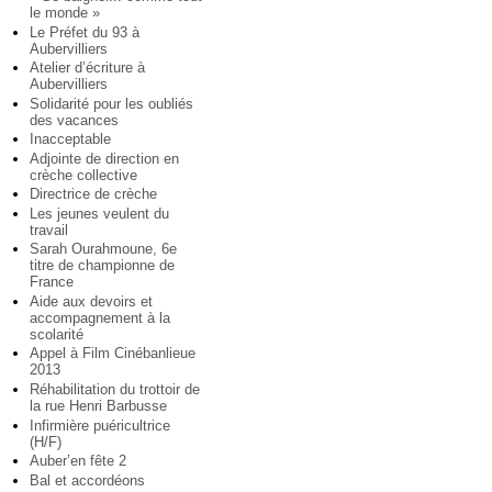
le monde »
Le Préfet du 93 à
Aubervilliers
Atelier d’écriture à
Aubervilliers
Solidarité pour les oubliés
des vacances
Inacceptable
Adjointe de direction en
crèche collective
Directrice de crèche
Les jeunes veulent du
travail
Sarah Ourahmoune, 6e
titre de championne de
France
Aide aux devoirs et
accompagnement à la
scolarité
Appel à Film Cinébanlieue
2013
Réhabilitation du trottoir de
la rue Henri Barbusse
Infirmière puéricultrice
(H/F)
Auber’en fête 2
Bal et accordéons