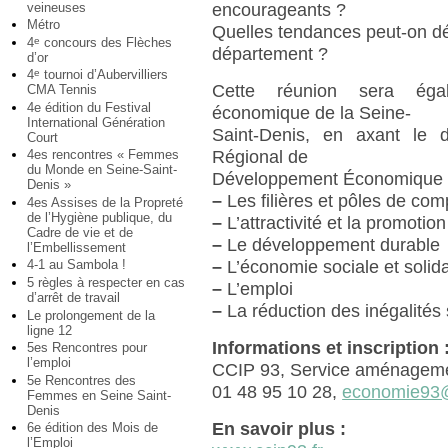
veineuses
encourageants ?
Métro
Quelles tendances peut-on dé
4
concours des Flèches
e
département ?
d’or
4
tournoi d’Aubervilliers
e
Cette réunion sera égale
CMA Tennis
4e édition du Festival
économique de la Seine-
International Génération
Saint-Denis, en axant le 
Court
Régional de
4es rencontres « Femmes
du Monde en Seine-Saint-
Développement Économique (
Denis »
–
Les filières et pôles de comp
4es Assises de la Propreté
de l’Hygiène publique, du
–
L’attractivité et la promotion 
Cadre de vie et de
–
Le développement durable
l’Embellissement
–
L’économie sociale et solida
4-1 au Sambola !
5 règles à respecter en cas
–
L’emploi
d’arrêt de travail
–
La réduction des inégalités s
Le prolongement de la
ligne 12
Informations et inscription 
5es Rencontres pour
l’emploi
CCIP 93, Service aménagemen
5e Rencontres des
01 48 95 10 28,
economie93@
Femmes en Seine Saint-
Denis
En savoir plus :
6e édition des Mois de
l’Emploi