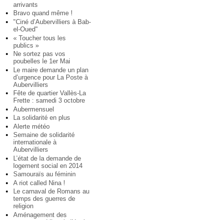
arrivants
Bravo quand même !
"Ciné d’Aubervilliers à Bab-
el-Oued"
« Toucher tous les
publics »
Ne sortez pas vos
poubelles le 1er Mai
Le maire demande un plan
d’urgence pour La Poste à
Aubervilliers
Fête de quartier Vallès-La
Frette : samedi 3 octobre
Aubermensuel
La solidarité en plus
Alerte météo
Semaine de solidarité
internationale à
Aubervilliers
L’état de la demande de
logement social en 2014
Samouraïs au féminin
A riot called Nina !
Le carnaval de Romans au
temps des guerres de
religion
Aménagement des