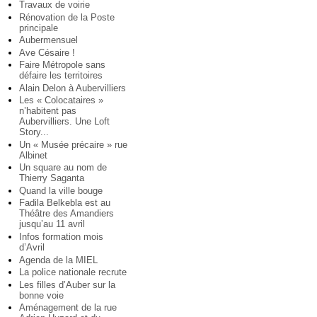
Travaux de voirie
Rénovation de la Poste
principale
Aubermensuel
Ave Césaire !
Faire Métropole sans
défaire les territoires
Alain Delon à Aubervilliers
Les « Colocataires »
n’habitent pas
Aubervilliers. Une Loft
Story...
Un « Musée précaire » rue
Albinet
Un square au nom de
Thierry Saganta
Quand la ville bouge
Fadila Belkebla est au
Théâtre des Amandiers
jusqu’au 11 avril
Infos formation mois
d’Avril
Agenda de la MIEL
La police nationale recrute
Les filles d’Auber sur la
bonne voie
Aménagement de la rue