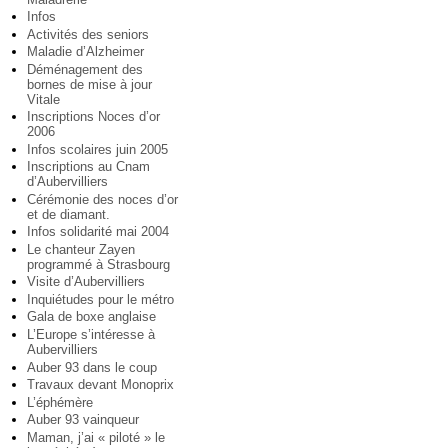
Infos
Activités des seniors
Maladie d’Alzheimer
Déménagement des
bornes de mise à jour
Vitale
Inscriptions Noces d’or
2006
Infos scolaires juin 2005
Inscriptions au Cnam
d’Aubervilliers
Cérémonie des noces d’or
et de diamant.
Infos solidarité mai 2004
Le chanteur Zayen
programmé à Strasbourg
Visite d’Aubervilliers
Inquiétudes pour le métro
Gala de boxe anglaise
L’Europe s’intéresse à
Aubervilliers
Auber 93 dans le coup
Travaux devant Monoprix
L’éphémère
Auber 93 vainqueur
Maman, j’ai « piloté » le