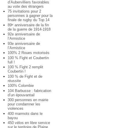
d’Aubervilliers favorables
au vote des étrangers
75 invitations pour 2
personnes à gagner pour la
finale de rugby du Top 14
89
anniversaire de la fin
e
de la guerre de 1914-1918
92e anniversaire de
l’Armistice
93e anniversaire de
l’Armistice
100% 2 Roues motorisés
100 % Fight et Coubertin
full !
100 % Fight 2 remplit
Coubertin !
100 % de Fight et de
réussite
100% Colombie
104 Barbusse : fabrication
d’un épouvantail
300 personnes en mairie
pour condamner les
violences
400 marmots dans le
bayou
450 vélos en libre service
sur le territoire de Plaine