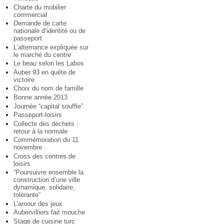
Charte du mobilier
commercial
Demande de carte
nationale d’identité ou de
passeport
L’alternance expliquée sur
le marché du centre
Le beau selon les Labos
Auber 93 en quête de
victoire
Choix du nom de famille
Bonne année 2013
Journée “capital souffle”
Passeport-loisirs
Collecte des déchets :
retour à la normale
Commémoration du 11
novembre
Cross des centres de
loisirs
“Poursuivre ensemble la
construction d’une ville
dynamique, solidaire,
tolérante”
L’amour des jeux
Aubervilliers fait mouche
Stage de cuisine turc