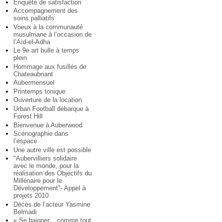
Enquête de satisfaction
Accompagnement des
soins palliatifs
Voeux à la communauté
musulmane à l’occasion de
l’Aïd-el-Adha
Le 9e art bulle à temps
plein
Hommage aux fusillés de
Chateaubriant
Aubermensuel
Printemps tonique
Ouverture de la location
Urban Football débarque à
Forest Hill
Bienvenue à Auberwood
Scénographie dans
l’espace
Une autre ville est possible
"Aubervilliers solidaire
avec le monde, pour la
réalisation des Objectifs du
Millénaire pour le
Développement"- Appel à
projets 2010
Décès de l’acteur Yasmine
Belmadi
« Se baigner... comme tout