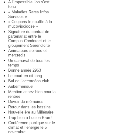
A l’impossible l’on s’est
tenu
« Maladies Rares Infos
Services »
« Coupons le souffle à la
mucoviscidose »
Signature du contrat de
partenariat entre le
Campus Condorcet et le
groupement Sérendicité
Animateurs soirées et
mercredis
Un carnaval de tous les
temps
Bonne année 2963
Le court en dit long
Bal de l’accordéon club
Aubermensuel
Mention assez bien pour la
rentrée
Devoir de mémoires
Retour dans les bassins
Nouvelle ère au Millénaire
Trop bien à Lucien Brun !
Conférence publique sur le
climat et l’énergie le 5
novembre