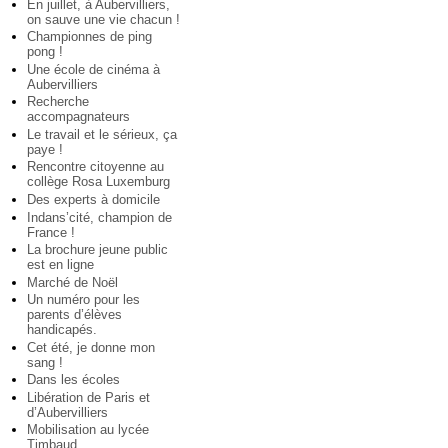
En juillet, à Aubervilliers,
on sauve une vie chacun !
Championnes de ping
pong !
Une école de cinéma à
Aubervilliers
Recherche
accompagnateurs
Le travail et le sérieux, ça
paye !
Rencontre citoyenne au
collège Rosa Luxemburg
Des experts à domicile
Indans’cité, champion de
France !
La brochure jeune public
est en ligne
Marché de Noël
Un numéro pour les
parents d’élèves
handicapés.
Cet été, je donne mon
sang !
Dans les écoles
Libération de Paris et
d’Aubervilliers
Mobilisation au lycée
Timbaud