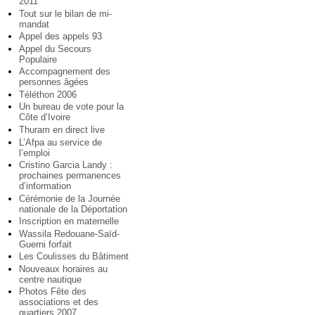
2011
Tout sur le bilan de mi-
mandat
Appel des appels 93
Appel du Secours
Populaire
Accompagnement des
personnes âgées
Téléthon 2006
Un bureau de vote pour la
Côte d’Ivoire
Thuram en direct live
L’Afpa au service de
l’emploi
Cristino Garcia Landy :
prochaines permanences
d’information
Cérémonie de la Journée
nationale de la Déportation
Inscription en maternelle
Wassila Redouane-Saïd-
Guerni forfait
Les Coulisses du Bâtiment
Nouveaux horaires au
centre nautique
Photos Fête des
associations et des
quartiers 2007