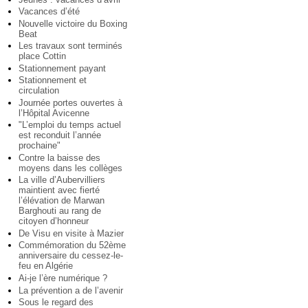
Vacances d’été
Nouvelle victoire du Boxing
Beat
Les travaux sont terminés
place Cottin
Stationnement payant
Stationnement et
circulation
Journée portes ouvertes à
l’Hôpital Avicenne
"L’emploi du temps actuel
est reconduit l’année
prochaine"
Contre la baisse des
moyens dans les collèges
La ville d’Aubervilliers
maintient avec fierté
l’élévation de Marwan
Barghouti au rang de
citoyen d’honneur
De Visu en visite à Mazier
Commémoration du 52ème
anniversaire du cessez-le-
feu en Algérie
Ai-je l’ère numérique ?
La prévention a de l’avenir
Sous le regard des