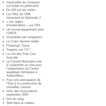
Impossible de s’ennuyer
sur Auber en juillet-août
Du rififi sur les ondes
Les filles du CMA
remontent en Nationale 2
« Les aigles
d’Aubervilliers » sur FR3
Un nouvel équipement pour
l’OMJA
Incendiaire par vengeance
Le Cnam devient réalité
Printemps Tonus
Soignez vos CV !
La cité des Prés Clos
évacuée
Le Conseil Municipal vote
à l’unanimité un vœu pour
l’implantation du Centre
aquatique olympique à
Aubervilliers
Pour une participation de
l’Etat à la construction de
nouvelles classes
Infos des associations
septembre 2005
Don du sang
Noël dans la chaleur