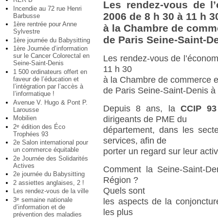
Les rendez-vous de l
Incendie au 72 rue Henri
2006 de 8 h 30 à 11 h 3
Barbusse
1ère rentrée pour Anne
à la Chambre de commer
Sylvestre
de Paris Seine-Saint-D
1ère journée du Babysitting
1ère Journée d’information
sur le Cancer Colorectal en
Les rendez-vous de l’économ
Seine-Saint-Denis
11 h 30
1 500 ordinateurs offert en
à la Chambre de commerce et
faveur de l’éducation et
l’intégration par l’accès à
de Paris Seine-Saint-Denis à
l’informatique !
Avenue V. Hugo & Pont P.
Depuis 8 ans, la
CCIP 93
Larousse
Mobilien
dirigeants de PME du
2
édition des Éco
e
département, dans les secte
Trophées 93
services, afin de
2e Salon international pour
un commerce équitable
porter un regard sur leur acti
2e Journée des Solidarités
Actives
Comment la Seine-Saint-Deni
2e journée du Babysitting
Région ?
2 assiettes anglaises, 2 !
Quels sont
Les rendez-vous de la ville
3
semaine nationale
e
les aspects de la conjonctu
d’information et de
les plus
prévention des maladies