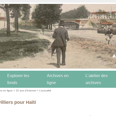
Explorer les
Archives en
L’atelier des
fonds
ligne
archives
es en ligne
>
10 ans d’Internet
>
L’actualité
lliers pour Haïti