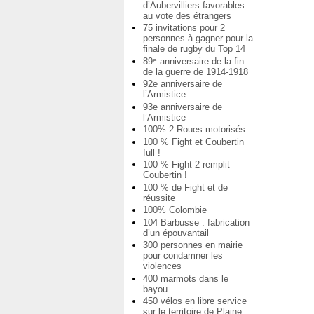
d’Aubervilliers favorables
au vote des étrangers
75 invitations pour 2
personnes à gagner pour la
finale de rugby du Top 14
89
anniversaire de la fin
e
de la guerre de 1914-1918
92e anniversaire de
l’Armistice
93e anniversaire de
l’Armistice
100% 2 Roues motorisés
100 % Fight et Coubertin
full !
100 % Fight 2 remplit
Coubertin !
100 % de Fight et de
réussite
100% Colombie
104 Barbusse : fabrication
d’un épouvantail
300 personnes en mairie
pour condamner les
violences
400 marmots dans le
bayou
450 vélos en libre service
sur le territoire de Plaine