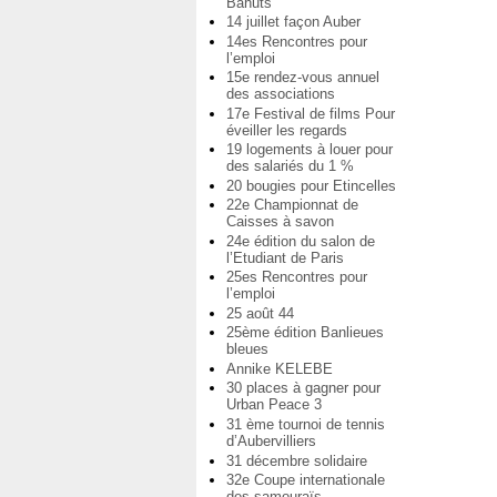
Bahuts
14 juillet façon Auber
14es Rencontres pour
l’emploi
15e rendez-vous annuel
des associations
17e Festival de films Pour
éveiller les regards
19 logements à louer pour
des salariés du 1 %
20 bougies pour Etincelles
22e Championnat de
Caisses à savon
24e édition du salon de
l’Etudiant de Paris
25es Rencontres pour
l’emploi
25 août 44
25ème édition Banlieues
bleues
Annike KELEBE
30 places à gagner pour
Urban Peace 3
31 ème tournoi de tennis
d’Aubervilliers
31 décembre solidaire
32e Coupe internationale
des samouraïs