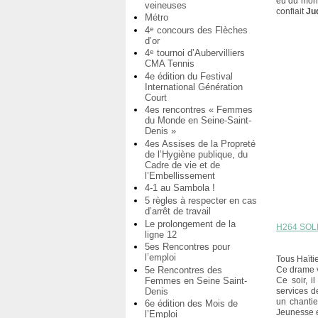
eu du monde
veineuses
confiait
Ju
Métro
4
concours des Flèches
e
d’or
4
tournoi d’Aubervilliers
e
CMA Tennis
4e édition du Festival
International Génération
Court
4es rencontres « Femmes
du Monde en Seine-Saint-
Denis »
4es Assises de la Propreté
de l’Hygiène publique, du
Cadre de vie et de
l’Embellissement
4-1 au Sambola !
5 règles à respecter en cas
d’arrêt de travail
Le prolongement de la
H264 SOL
ligne 12
5es Rencontres pour
l’emploi
Tous Haïti
5e Rencontres des
Ce drame v
Femmes en Seine Saint-
Ce soir, i
Denis
services de
un chantie
6e édition des Mois de
Jeunesse e
l’Emploi