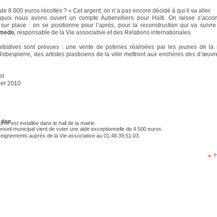
 de 8 000 euros récoltés ? « Cet argent, on n’a pas encore décidé à qui il va aller.
quoi nous avons ouvert un compte Aubervilliers pour Haïti. On laisse s’accom
sur place : on se positionne pour l’après, pour la reconstruction qui va suivre 
emedo
, responsable de la Vie associative et des Relations internationales.
nitiatives sont prévues : une vente de poteries réalisées par les jeunes de l
Robespierre, des artistes plasticiens de la ville mettront aux enchères des d’œuvre
et
ier 2010
n don
rne est installée dans le hall de la mairie.
nseil municipal vient de voter une aide exceptionnelle de 4 500 euros.
eignements auprès de la Vie associative au 01.48.39.51.03.
H