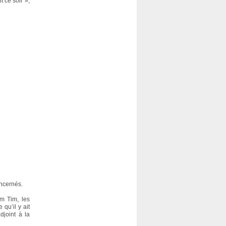
t ce soir »,
oncernés.
im Tim, les
qu’il y ait
djoint à la