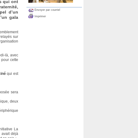
s qui ont
aternité,
Envoyer par courriel
pel d’un
Imprimer
d’un gala
tremblement
relayés sur
rganisation
di-là, avec
 pour cette
iné
qui est
oposée sera
sique, deux
ériphérique
itiative La
n avait déjà