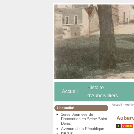
Histoire
Accueil
d’Aubervilliers
Accueil
>
Archiv
L’actualité
1ères Journées de
Aubervi
l’innovation en Seine-Saint-
Denis
Avenue de la République
RER B