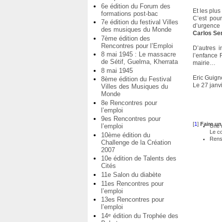
6e édition du Forum des
Et les plus
formations post-bac
C’est pour
7e édition du festival Villes
d’urgence 
des musiques du Monde
Carlos S
7ème édition des
Rencontres pour l’Emploi
D’autres i
8 mai 1945 : Le massacre
l’enfance 
de Sétif, Guelma, Kherrata
mairie…
8 mai 1945
Eric Guign
8ème édition du Festival
Le 27 janv
Villes des Musiques du
Monde
8e Rencontres pour
l’emploi
9es Rencontres pour
[
1
]
Faire u
l’emploi
Une u
Le co
10ème édition du
Rens
Challenge de la Création
2007
10e édition de Talents des
Cités
11e Salon du diabète
11es Rencontres pour
l’emploi
13es Rencontres pour
l’emploi
14
édition du Trophée des
e