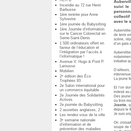
Aubervil
Incendie au 72 rue Henri
suivi le
Barbusse
personna
1ère rentrée pour Anne
collecti
Sylvestre
avec le 
1ère journée du Babysitting
1ère Journée d’information
Aubervilli
sur le Cancer Colorectal en
de terre en
Seine-Saint-Denis
scène, rép
1 500 ordinateurs offert en
d’un gala a
faveur de l’éducation et
l’intégration par l’accès à
Aubervilli
l’informatique !
notamment 
initiative 
Avenue V. Hugo & Pont P.
Larousse
D’ailleurs
Mobilien
intervenue 
2
édition des Éco
e
La jeune fe
Trophées 93
2e Salon international pour
Et l’on do
un commerce équitable
indexé au p
2e Journée des Solidarités
Des jeunes
Actives
ou trois mo
2e journée du Babysitting
Josette
, 
depuis le 9
2 assiettes anglaises, 2 !
Je suis ori
Les rendez-vous de la ville
3
semaine nationale
e
On croisai
d’information et de
soupe de la
prévention des maladies