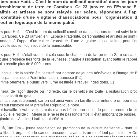
liers pour Haïti… C’est le nom du collectif constitué dans les jour
 tremblement de terre en Caraïbes. Ce 23 janvier, en l’Espace Fr
lités et artistes se sont relayés sur scène, répondant à l’ap
f constitué d’une vingtaine d’associations pour l’organisation 
soutien logistique de la municipalité.
ers pour Haïti… C’est le nom du collectif constitué dans les jours qui ont suivi le 
 Caraïbes. Ce 23 janvier, en l’Espace Fraternité, personnalités et artistes se sont 
ondant à l’appel d’un collectif constitué d’une vingtaine d’associations pour l’o
vec le soutien logistique de la municipalité.
ers pour Haïti, c’était vraiment cela sous le chapiteau de la rue de la Gare ce same
une présence très forte de la jeunesse, chaque association ayant battu le rappel
qui a récolté plus de 8 000 euros.
, l’accueil de la soirée était assuré par nombre de jeunes bénévoles, à l’image de
B
ici par le biais du Point information jeunesse (PIJ).
mme orientera le public vers l’urne destinée à recueillir des dons.
[
1
]
nnera, de façon directe ou indirecte, car le bénéfice de toute la restauration pr
ot collectif du gala.
 mais pas seulement, car on est ainsi venu en famille pour entendre un peu mu
ts sur l’histoire de la première République noire.
qui travaille à Aubervilliers mais n’a pas hésité une seconde pour reprendre le p
2 où elle réside : « Même si je ne reste pas longtemps, il était important de passer.
ginaire des Antilles, Haïti c’est à côté. »
t là, Tim Tim – jeune association de promotion de la culture haïtienne – dont l’in
 liberté, organisée le samedi précédent, avait pris un relief tout particulier : « O