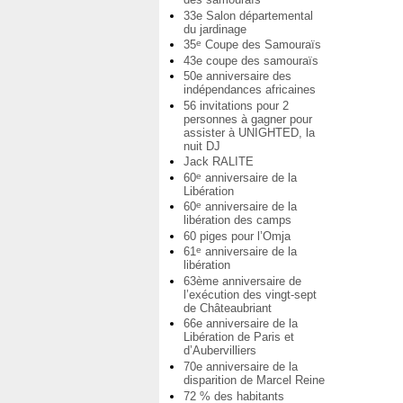
33e Salon départemental
du jardinage
35
Coupe des Samouraïs
e
43e coupe des samouraïs
50e anniversaire des
indépendances africaines
56 invitations pour 2
personnes à gagner pour
assister à UNIGHTED, la
nuit DJ
Jack RALITE
60
anniversaire de la
e
Libération
60
anniversaire de la
e
libération des camps
60 piges pour l’Omja
61
anniversaire de la
e
libération
63ème anniversaire de
l’exécution des vingt-sept
de Châteaubriant
66e anniversaire de la
Libération de Paris et
d’Aubervilliers
70e anniversaire de la
disparition de Marcel Reine
72 % des habitants