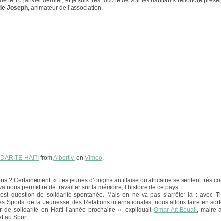
 le 16 janvier dernier, et je suis très touché de voir les habitants répondre présen
de Joseph
, animateur de l’association.
IDARITE-HAITI
from
Albertivi
on
Vimeo
.
ens ? Certainement. « Les jeunes d’origine antillaise ou africaine se sentent très c
a nous permettre de travailler sur la mémoire, l’histoire de ce pays.
l est question de solidarité spontanée. Mais on ne va pas s’arrêter là : avec T
s Sports, de la Jeunesse, des Relations internationales, nous allons faire en sorte 
r de solidarité en Haïti l’année prochaine », expliquait
Omar Aït-Bouali
, maire-a
t au Sport.