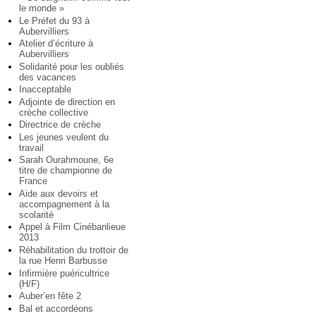
le monde »
Le Préfet du 93 à
Aubervilliers
Atelier d’écriture à
Aubervilliers
Solidarité pour les oubliés
des vacances
Inacceptable
Adjointe de direction en
crèche collective
Directrice de crèche
Les jeunes veulent du
travail
Sarah Ourahmoune, 6e
titre de championne de
France
Aide aux devoirs et
accompagnement à la
scolarité
Appel à Film Cinébanlieue
2013
Réhabilitation du trottoir de
la rue Henri Barbusse
Infirmière puéricultrice
(H/F)
Auber’en fête 2
Bal et accordéons