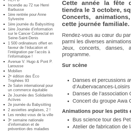
Cette année la fête d
Incendie au 72 rue Henri
tiendra le 3 octobre, s
Barbusse
1ère rentrée pour Anne
Concerts, animations
Sylvestre
cette journée familiale.
1ère journée du Babysitting
1ère Journée d’information
sur le Cancer Colorectal en
Rendez-vous au cœur du parc
Seine-Saint-Denis
parmi les diverses animations 
1 500 ordinateurs offert en
Jeux, concerts, danses, a
faveur de l’éducation et
l’intégration par l’accès à
programme.
l’informatique !
Avenue V. Hugo & Pont P.
Sur scène
Larousse
Mobilien
2
édition des Éco
e
Danses et percussions av
Trophées 93
2e Salon international pour
d’Aubervacances-Loisirs
un commerce équitable
Danses de l’association
2e Journée des Solidarités
Actives
Concert du groupe Awa
2e journée du Babysitting
2 assiettes anglaises, 2 !
Animations pour les petits 
Les rendez-vous de la ville
Bus science tour des Peti
3
semaine nationale
e
d’information et de
Atelier de fabrication de 
prévention des maladies