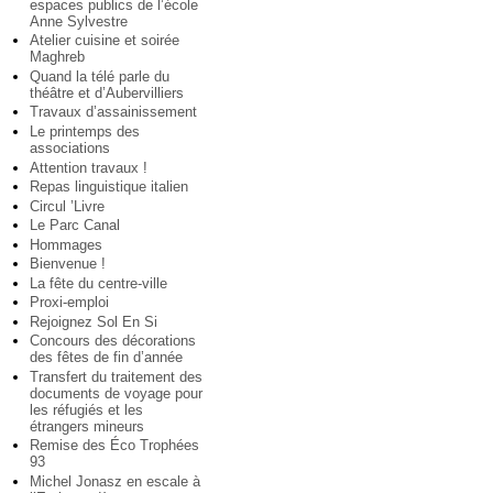
espaces publics de l’école
Anne Sylvestre
Atelier cuisine et soirée
Maghreb
Quand la télé parle du
théâtre et d’Aubervilliers
Travaux d’assainissement
Le printemps des
associations
Attention travaux !
Repas linguistique italien
Circul ’Livre
Le Parc Canal
Hommages
Bienvenue !
La fête du centre-ville
Proxi-emploi
Rejoignez Sol En Si
Concours des décorations
des fêtes de fin d’année
Transfert du traitement des
documents de voyage pour
les réfugiés et les
étrangers mineurs
Remise des Éco Trophées
93
Michel Jonasz en escale à