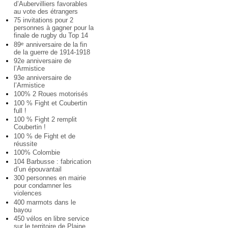
d’Aubervilliers favorables
au vote des étrangers
75 invitations pour 2
personnes à gagner pour la
finale de rugby du Top 14
89
anniversaire de la fin
e
de la guerre de 1914-1918
92e anniversaire de
l’Armistice
93e anniversaire de
l’Armistice
100% 2 Roues motorisés
100 % Fight et Coubertin
full !
100 % Fight 2 remplit
Coubertin !
100 % de Fight et de
réussite
100% Colombie
104 Barbusse : fabrication
d’un épouvantail
300 personnes en mairie
pour condamner les
violences
400 marmots dans le
bayou
450 vélos en libre service
sur le territoire de Plaine