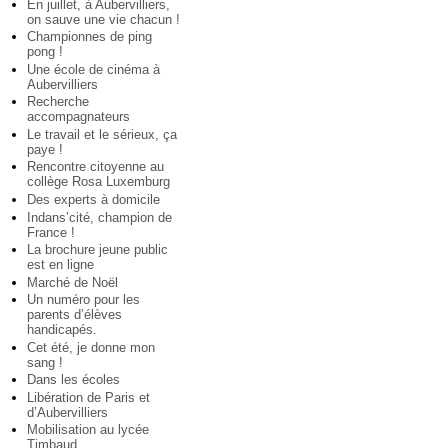
En juillet, à Aubervilliers,
on sauve une vie chacun !
Championnes de ping
pong !
Une école de cinéma à
Aubervilliers
Recherche
accompagnateurs
Le travail et le sérieux, ça
paye !
Rencontre citoyenne au
collège Rosa Luxemburg
Des experts à domicile
Indans’cité, champion de
France !
La brochure jeune public
est en ligne
Marché de Noël
Un numéro pour les
parents d’élèves
handicapés.
Cet été, je donne mon
sang !
Dans les écoles
Libération de Paris et
d’Aubervilliers
Mobilisation au lycée
Timbaud