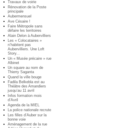
Travaux de voirie
Rénovation de la Poste
principale
Aubermensuel
Ave Césaire !
Faire Métropole sans
défaire les territoires
Alain Delon à Aubervilliers
Les « Colocataires »
n’habitent pas
Aubervilliers. Une Loft
Story...
Un « Musée précaire » rue
Albinet
Un square au nom de
Thierry Saganta
Quand la ville bouge
Fadila Belkebla est au
Théâtre des Amandiers
jusqu’au 11 avril
Infos formation mois
d’Avril
Agenda de la MIEL
La police nationale recrute
Les filles d’Auber sur la
bonne voie
Aménagement de la rue