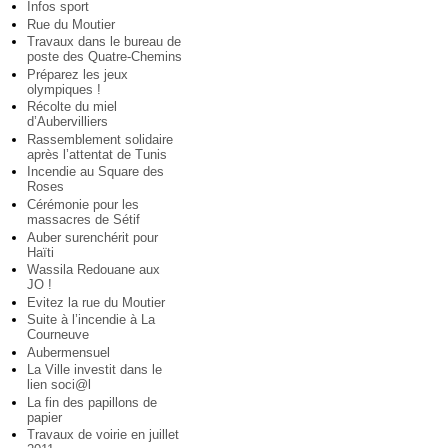
Infos sport
Rue du Moutier
Travaux dans le bureau de
poste des Quatre-Chemins
Préparez les jeux
olympiques !
Récolte du miel
d’Aubervilliers
Rassemblement solidaire
après l’attentat de Tunis
Incendie au Square des
Roses
Cérémonie pour les
massacres de Sétif
Auber surenchérit pour
Haïti
Wassila Redouane aux
JO !
Evitez la rue du Moutier
Suite à l’incendie à La
Courneuve
Aubermensuel
La Ville investit dans le
lien soci@l
La fin des papillons de
papier
Travaux de voirie en juillet