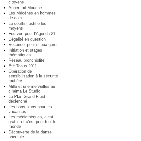
citoyens
Auber fait Mouche
Les Mécènes en hommes
de coin
Le couffin justifie les
moyens
Feu vert pour l’Agenda 21
L’égalité en question
Recenser pour mieux gérer
Initiation et stages
thématiques
Réseau bronchiolite
Été Tonus 2011
Opération de
sensibilisation à la sécurité
routière
Mille et une merveilles au
cinéma Le Studio
Le Plan Grand Froid
déclenché
Les bons plans pour les
vacances
Les médiathèques, c’est
gratuit et c’est pour tout le
monde
Découverte de la danse
orientale