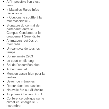
A l’impossible l’on s’est
tenu
« Maladies Rares Infos
Services »
« Coupons le souffle à la
mucoviscidose »
Signature du contrat de
partenariat entre le
Campus Condorcet et le
groupement Sérendicité
Animateurs soirées et
mercredis
Un carnaval de tous les
temps
Bonne année 2963
Le court en dit long
Bal de l’accordéon club
Aubermensuel
Mention assez bien pour la
rentrée
Devoir de mémoires
Retour dans les bassins
Nouvelle ère au Millénaire
Trop bien à Lucien Brun !
Conférence publique sur le
climat et l’énergie le 5
novembre