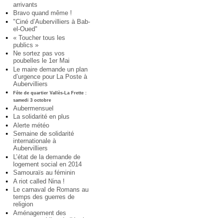
arrivants
Bravo quand même !
"Ciné d’Aubervilliers à Bab-
el-Oued"
« Toucher tous les
publics »
Ne sortez pas vos
poubelles le 1er Mai
Le maire demande un plan
d’urgence pour La Poste à
Aubervilliers
Fête de quartier Vallès-La Frette :
samedi 3 octobre
Aubermensuel
La solidarité en plus
Alerte météo
Semaine de solidarité
internationale à
Aubervilliers
L’état de la demande de
logement social en 2014
Samouraïs au féminin
A riot called Nina !
Le carnaval de Romans au
temps des guerres de
religion
Aménagement des