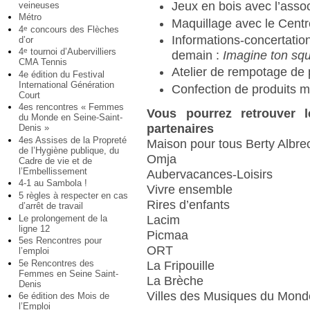
Jeux en bois avec l’ass
veineuses
Métro
Maquillage avec le Centre
4
concours des Flèches
e
Informations-concertat
d’or
4
tournoi d’Aubervilliers
e
demain :
Imagine ton sq
CMA Tennis
Atelier de rempotage de p
4e édition du Festival
International Génération
Confection de produits 
Court
4es rencontres « Femmes
Vous pourrez retrouver 
du Monde en Seine-Saint-
partenaires
Denis »
4es Assises de la Propreté
Maison pour tous Berty Albre
de l’Hygiène publique, du
Omja
Cadre de vie et de
l’Embellissement
Aubervacances-Loisirs
4-1 au Sambola !
Vivre ensemble
5 règles à respecter en cas
Rires d’enfants
d’arrêt de travail
Le prolongement de la
Lacim
ligne 12
Picmaa
5es Rencontres pour
ORT
l’emploi
5e Rencontres des
La Fripouille
Femmes en Seine Saint-
La Brèche
Denis
Villes des Musiques du Mond
6e édition des Mois de
l’Emploi