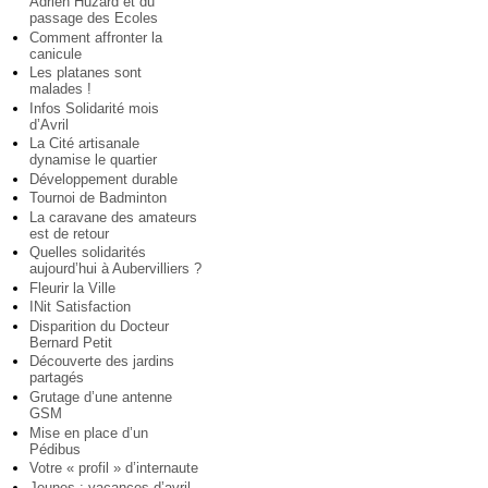
Adrien Huzard et du
passage des Ecoles
Comment affronter la
canicule
Les platanes sont
malades !
Infos Solidarité mois
d’Avril
La Cité artisanale
dynamise le quartier
Développement durable
Tournoi de Badminton
La caravane des amateurs
est de retour
Quelles solidarités
aujourd’hui à Aubervilliers ?
Fleurir la Ville
INit Satisfaction
Disparition du Docteur
Bernard Petit
Découverte des jardins
partagés
Grutage d’une antenne
GSM
Mise en place d’un
Pédibus
Votre « profil » d’internaute
Jeunes : vacances d’avril