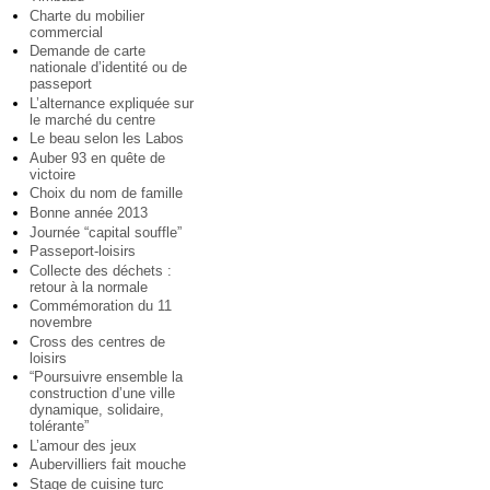
Charte du mobilier
commercial
Demande de carte
nationale d’identité ou de
passeport
L’alternance expliquée sur
le marché du centre
Le beau selon les Labos
Auber 93 en quête de
victoire
Choix du nom de famille
Bonne année 2013
Journée “capital souffle”
Passeport-loisirs
Collecte des déchets :
retour à la normale
Commémoration du 11
novembre
Cross des centres de
loisirs
“Poursuivre ensemble la
construction d’une ville
dynamique, solidaire,
tolérante”
L’amour des jeux
Aubervilliers fait mouche
Stage de cuisine turc