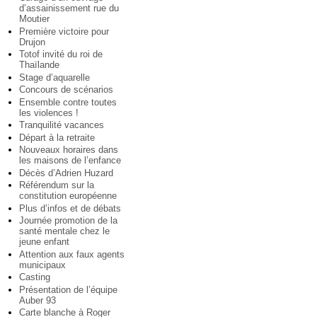
d’assainissement rue du
Moutier
Première victoire pour
Drujon
Totof invité du roi de
Thaïlande
Stage d’aquarelle
Concours de scénarios
Ensemble contre toutes
les violences !
Tranquilité vacances
Départ à la retraite
Nouveaux horaires dans
les maisons de l’enfance
Décès d’Adrien Huzard
Référendum sur la
constitution européenne
Plus d’infos et de débats
Journée promotion de la
santé mentale chez le
jeune enfant
Attention aux faux agents
municipaux
Casting
Présentation de l’équipe
Auber 93
Carte blanche à Roger