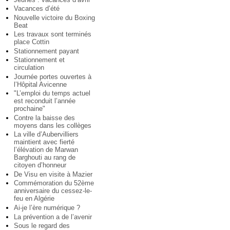
Vacances d’été
Nouvelle victoire du Boxing
Beat
Les travaux sont terminés
place Cottin
Stationnement payant
Stationnement et
circulation
Journée portes ouvertes à
l’Hôpital Avicenne
"L’emploi du temps actuel
est reconduit l’année
prochaine"
Contre la baisse des
moyens dans les collèges
La ville d’Aubervilliers
maintient avec fierté
l’élévation de Marwan
Barghouti au rang de
citoyen d’honneur
De Visu en visite à Mazier
Commémoration du 52ème
anniversaire du cessez-le-
feu en Algérie
Ai-je l’ère numérique ?
La prévention a de l’avenir
Sous le regard des