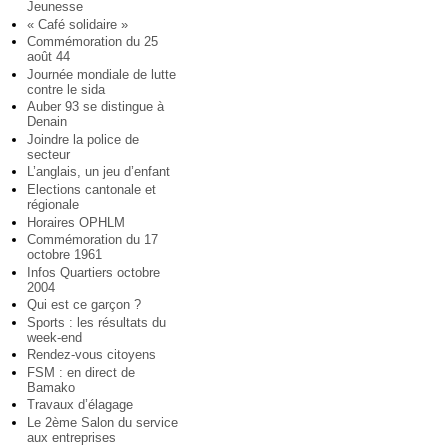
Jeunesse
« Café solidaire »
Commémoration du 25
août 44
Journée mondiale de lutte
contre le sida
Auber 93 se distingue à
Denain
Joindre la police de
secteur
L’anglais, un jeu d’enfant
Elections cantonale et
régionale
Horaires OPHLM
Commémoration du 17
octobre 1961
Infos Quartiers octobre
2004
Qui est ce garçon ?
Sports : les résultats du
week-end
Rendez-vous citoyens
FSM : en direct de
Bamako
Travaux d’élagage
Le 2ème Salon du service
aux entreprises