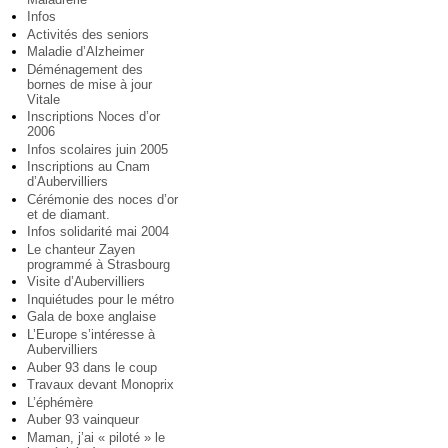
Infos
Activités des seniors
Maladie d’Alzheimer
Déménagement des
bornes de mise à jour
Vitale
Inscriptions Noces d’or
2006
Infos scolaires juin 2005
Inscriptions au Cnam
d’Aubervilliers
Cérémonie des noces d’or
et de diamant.
Infos solidarité mai 2004
Le chanteur Zayen
programmé à Strasbourg
Visite d’Aubervilliers
Inquiétudes pour le métro
Gala de boxe anglaise
L’Europe s’intéresse à
Aubervilliers
Auber 93 dans le coup
Travaux devant Monoprix
L’éphémère
Auber 93 vainqueur
Maman, j’ai « piloté » le