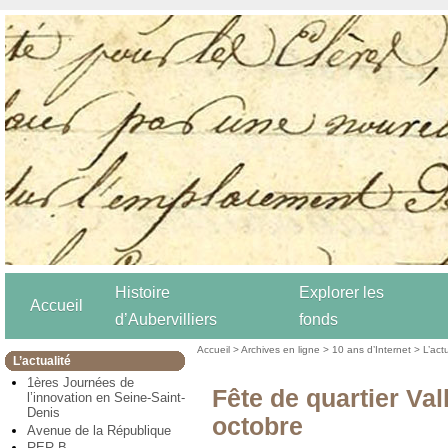
Histoire
Explorer les
Accueil
d’Aubervilliers
fonds
Accueil
>
Archives en ligne
>
10 ans d’Internet
>
L’act
L’actualité
1ères Journées de
Fête de quartier Val
l’innovation en Seine-Saint-
Denis
octobre
Avenue de la République
RER B