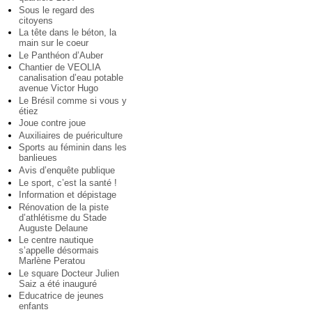
Sous le regard des
citoyens
La tête dans le béton, la
main sur le coeur
Le Panthéon d’Auber
Chantier de VEOLIA
canalisation d’eau potable
avenue Victor Hugo
Le Brésil comme si vous y
étiez
Joue contre joue
Auxiliaires de puériculture
Sports au féminin dans les
banlieues
Avis d’enquête publique
Le sport, c’est la santé !
Information et dépistage
Rénovation de la piste
d’athlétisme du Stade
Auguste Delaune
Le centre nautique
s’appelle désormais
Marlène Peratou
Le square Docteur Julien
Saiz a été inauguré
Educatrice de jeunes
enfants