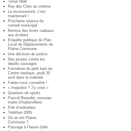
Tonus Noël
Rue des Cités au cinéma
Le recensement, c’est
maintenant !
Prochaine séance du
conseil municipal
Remise des livres cadeaux
aux écoliers
Enquête publique du Plan
Local de Déplacements de
Plaine Commune
Une décision de justice
Des prunes contre les
dépôts sauvages
Fermeture du petit bain du
Centre nautique, jeudi 30
avril dans la matinée
Faites-vous connaître !
« Imppulse ? J’y crois »
Quartiers de sports
Pascal Beaudet, nouveau
maire d’Aubervilliers
Prêt d’ordinateur
Téléthon 2005
Où en est Plaine
Commune ?
Passage à l’heure d’été