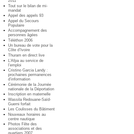
2011
Tout sur le bilan de mi-
mandat
Appel des appels 93
Appel du Secours
Populaire
Accompagnement des
personnes âgées
Téléthon 2006
Un bureau de vote pour la
Côte d’Ivoire
Thuram en direct live
L’Afpa au service de
l’emploi
Cristino Garcia Landy :
prochaines permanences
d’information
Cérémonie de la Journée
nationale de la Déportation
Inscription en maternelle
Wassila Redouane-Saïd-
Guerni forfait
Les Coulisses du Bâtiment
Nouveaux horaires au
centre nautique
Photos Fête des
associations et des
quartiers 2007