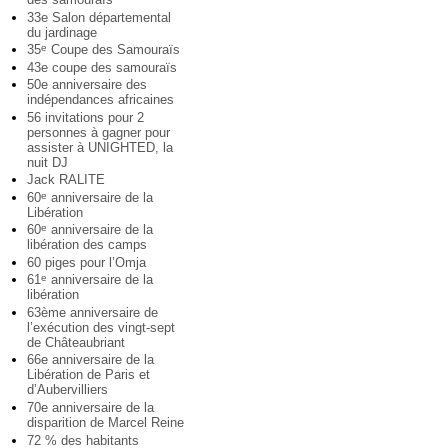
33e Salon départemental
du jardinage
35
Coupe des Samouraïs
e
43e coupe des samouraïs
50e anniversaire des
indépendances africaines
56 invitations pour 2
personnes à gagner pour
assister à UNIGHTED, la
nuit DJ
Jack RALITE
60
anniversaire de la
e
Libération
60
anniversaire de la
e
libération des camps
60 piges pour l’Omja
61
anniversaire de la
e
libération
63ème anniversaire de
l’exécution des vingt-sept
de Châteaubriant
66e anniversaire de la
Libération de Paris et
d’Aubervilliers
70e anniversaire de la
disparition de Marcel Reine
72 % des habitants