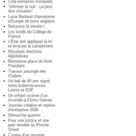
Cinq semaines d’enquête
“Infirmier la nuit : ça peut
être chouette”
Lucie Bertaud championne
d’Europe de boxe anglaise
Refusons la misère !
Les lundis du Collège de
France
L’État doit appliquer la loi
et évacuer le campement
Résultats élections
législatives
Bienvenue place du front
Populaire
Travaux passage des
Chalets
Un bail de 40 ans signé
entre Aubervacances-
Loisirs et EDF
Un enfant victime d’un
incendie à Firmin Gémier
Journée création et reprise
d’entreprise 2006
Démarche quartier
Pour une justice et une
paix durable au Proche-
Orient
Curage d’un ouvrage