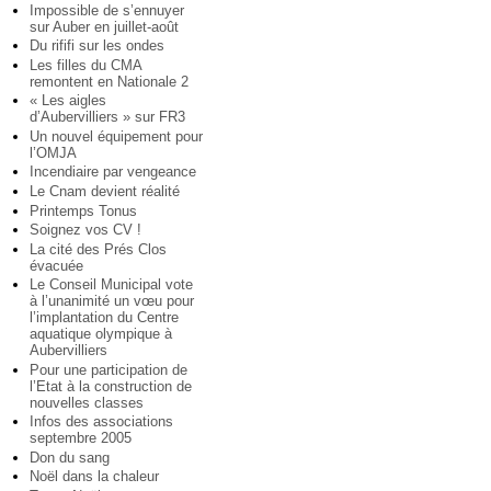
Impossible de s’ennuyer
sur Auber en juillet-août
Du rififi sur les ondes
Les filles du CMA
remontent en Nationale 2
« Les aigles
d’Aubervilliers » sur FR3
Un nouvel équipement pour
l’OMJA
Incendiaire par vengeance
Le Cnam devient réalité
Printemps Tonus
Soignez vos CV !
La cité des Prés Clos
évacuée
Le Conseil Municipal vote
à l’unanimité un vœu pour
l’implantation du Centre
aquatique olympique à
Aubervilliers
Pour une participation de
l’Etat à la construction de
nouvelles classes
Infos des associations
septembre 2005
Don du sang
Noël dans la chaleur