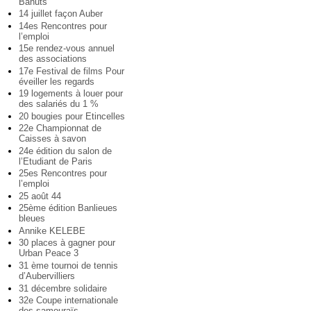
Bahuts
14 juillet façon Auber
14es Rencontres pour
l’emploi
15e rendez-vous annuel
des associations
17e Festival de films Pour
éveiller les regards
19 logements à louer pour
des salariés du 1 %
20 bougies pour Etincelles
22e Championnat de
Caisses à savon
24e édition du salon de
l’Etudiant de Paris
25es Rencontres pour
l’emploi
25 août 44
25ème édition Banlieues
bleues
Annike KELEBE
30 places à gagner pour
Urban Peace 3
31 ème tournoi de tennis
d’Aubervilliers
31 décembre solidaire
32e Coupe internationale
des samouraïs