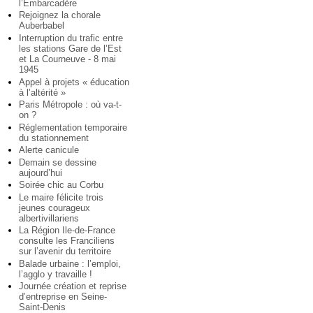
l’Embarcadère
Rejoignez la chorale
Auberbabel
Interruption du trafic entre
les stations Gare de l’Est
et La Courneuve - 8 mai
1945
Appel à projets « éducation
à l’altérité »
Paris Métropole : où va-t-
on ?
Réglementation temporaire
du stationnement
Alerte canicule
Demain se dessine
aujourd’hui
Soirée chic au Corbu
Le maire félicite trois
jeunes courageux
albertivillariens
La Région Ile-de-France
consulte les Franciliens
sur l’avenir du territoire
Balade urbaine : l’emploi,
l’agglo y travaille !
Journée création et reprise
d’entreprise en Seine-
Saint-Denis