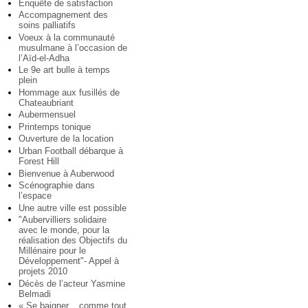
Enquête de satisfaction
Accompagnement des
soins palliatifs
Voeux à la communauté
musulmane à l’occasion de
l’Aïd-el-Adha
Le 9e art bulle à temps
plein
Hommage aux fusillés de
Chateaubriant
Aubermensuel
Printemps tonique
Ouverture de la location
Urban Football débarque à
Forest Hill
Bienvenue à Auberwood
Scénographie dans
l’espace
Une autre ville est possible
"Aubervilliers solidaire
avec le monde, pour la
réalisation des Objectifs du
Millénaire pour le
Développement"- Appel à
projets 2010
Décès de l’acteur Yasmine
Belmadi
« Se baigner... comme tout