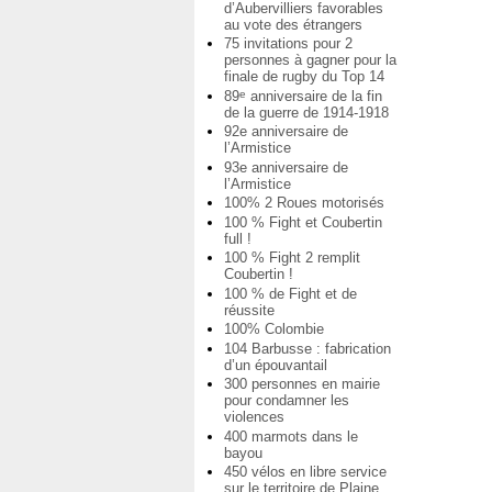
d’Aubervilliers favorables
au vote des étrangers
75 invitations pour 2
personnes à gagner pour la
finale de rugby du Top 14
89
anniversaire de la fin
e
de la guerre de 1914-1918
92e anniversaire de
l’Armistice
93e anniversaire de
l’Armistice
100% 2 Roues motorisés
100 % Fight et Coubertin
full !
100 % Fight 2 remplit
Coubertin !
100 % de Fight et de
réussite
100% Colombie
104 Barbusse : fabrication
d’un épouvantail
300 personnes en mairie
pour condamner les
violences
400 marmots dans le
bayou
450 vélos en libre service
sur le territoire de Plaine