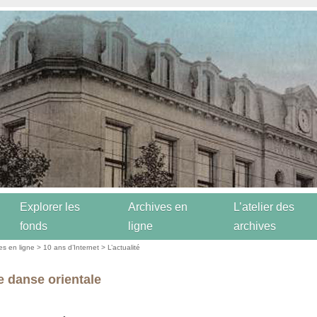
Explorer les
Archives en
L’atelier des
fonds
ligne
archives
es en ligne
>
10 ans d’Internet
>
L’actualité
e danse orientale