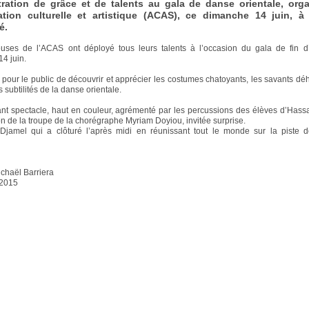
ation de grâce et de talents au gala de danse orientale, orga
ation culturelle et artistique (ACAS), ce dimanche 14 juin, à
é.
uses de l’ACAS ont déployé tous leurs talents à l’occasion du gala de fin d
4 juin.
 pour le public de découvrir et apprécier les costumes chatoyants, les savants dé
s subtilités de la danse orientale.
t spectacle, haut en couleur, agrémenté par les percussions des élèves d’Hass
ion de la troupe de la chorégraphe Myriam Doyiou, invitée surprise.
 Djamel qui a clôturé l’après midi en réunissant tout le monde sur la piste d
ichaël Barriera
 2015