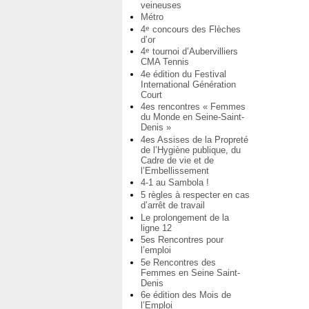
veineuses
Métro
4
concours des Flèches
e
d’or
4
tournoi d’Aubervilliers
e
CMA Tennis
4e édition du Festival
International Génération
Court
4es rencontres « Femmes
du Monde en Seine-Saint-
Denis »
4es Assises de la Propreté
de l’Hygiène publique, du
Cadre de vie et de
l’Embellissement
4-1 au Sambola !
5 règles à respecter en cas
d’arrêt de travail
Le prolongement de la
ligne 12
5es Rencontres pour
l’emploi
5e Rencontres des
Femmes en Seine Saint-
Denis
6e édition des Mois de
l’Emploi