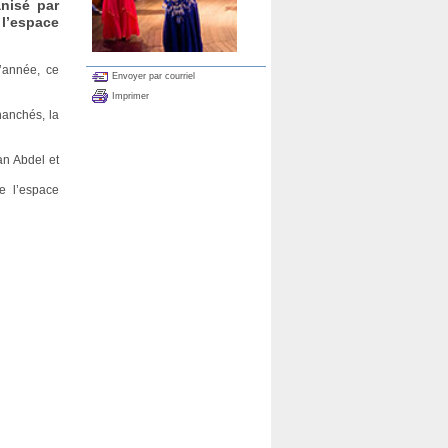
nisé par
 l’espace
’année, ce
Envoyer par courriel
Imprimer
hanchés, la
an Abdel et
e l’espace