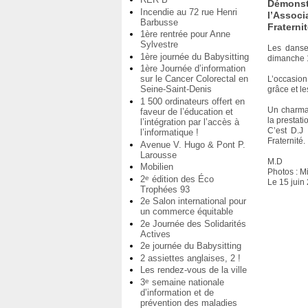
Démonstr
Incendie au 72 rue Henri
l’Associ
Barbusse
Fraternit
1ère rentrée pour Anne
Sylvestre
Les danse
1ère journée du Babysitting
dimanche 1
1ère Journée d’information
sur le Cancer Colorectal en
L’occasion
Seine-Saint-Denis
grâce et le
1 500 ordinateurs offert en
Un charman
faveur de l’éducation et
la prestat
l’intégration par l’accès à
C’est D.J
l’informatique !
Fraternité.
Avenue V. Hugo & Pont P.
Larousse
M.D
Mobilien
Photos : M
2
édition des Éco
e
Le 15 juin
Trophées 93
2e Salon international pour
un commerce équitable
2e Journée des Solidarités
Actives
2e journée du Babysitting
2 assiettes anglaises, 2 !
Les rendez-vous de la ville
3
semaine nationale
e
d’information et de
prévention des maladies