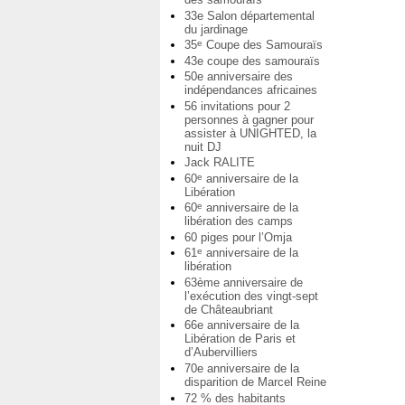
33e Salon départemental
du jardinage
35
Coupe des Samouraïs
e
43e coupe des samouraïs
50e anniversaire des
indépendances africaines
56 invitations pour 2
personnes à gagner pour
assister à UNIGHTED, la
nuit DJ
Jack RALITE
60
anniversaire de la
e
Libération
60
anniversaire de la
e
libération des camps
60 piges pour l’Omja
61
anniversaire de la
e
libération
63ème anniversaire de
l’exécution des vingt-sept
de Châteaubriant
66e anniversaire de la
Libération de Paris et
d’Aubervilliers
70e anniversaire de la
disparition de Marcel Reine
72 % des habitants