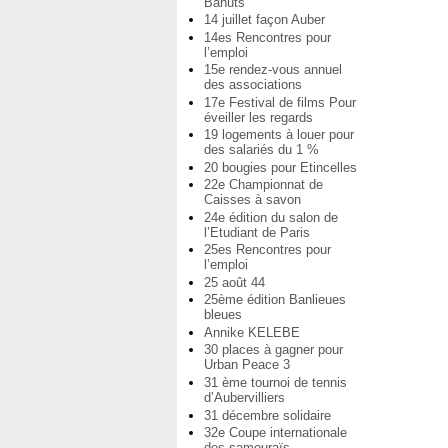
Bahuts
14 juillet façon Auber
14es Rencontres pour
l’emploi
15e rendez-vous annuel
des associations
17e Festival de films Pour
éveiller les regards
19 logements à louer pour
des salariés du 1 %
20 bougies pour Etincelles
22e Championnat de
Caisses à savon
24e édition du salon de
l’Etudiant de Paris
25es Rencontres pour
l’emploi
25 août 44
25ème édition Banlieues
bleues
Annike KELEBE
30 places à gagner pour
Urban Peace 3
31 ème tournoi de tennis
d’Aubervilliers
31 décembre solidaire
32e Coupe internationale
des samouraïs