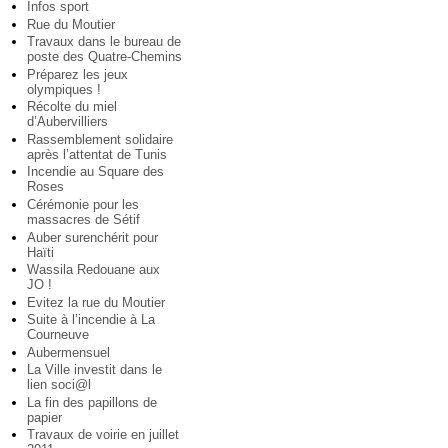
Infos sport
Rue du Moutier
Travaux dans le bureau de
poste des Quatre-Chemins
Préparez les jeux
olympiques !
Récolte du miel
d’Aubervilliers
Rassemblement solidaire
après l’attentat de Tunis
Incendie au Square des
Roses
Cérémonie pour les
massacres de Sétif
Auber surenchérit pour
Haïti
Wassila Redouane aux
JO !
Evitez la rue du Moutier
Suite à l’incendie à La
Courneuve
Aubermensuel
La Ville investit dans le
lien soci@l
La fin des papillons de
papier
Travaux de voirie en juillet