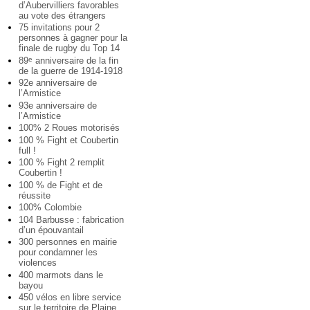
d’Aubervilliers favorables
au vote des étrangers
75 invitations pour 2
personnes à gagner pour la
finale de rugby du Top 14
89
anniversaire de la fin
e
de la guerre de 1914-1918
92e anniversaire de
l’Armistice
93e anniversaire de
l’Armistice
100% 2 Roues motorisés
100 % Fight et Coubertin
full !
100 % Fight 2 remplit
Coubertin !
100 % de Fight et de
réussite
100% Colombie
104 Barbusse : fabrication
d’un épouvantail
300 personnes en mairie
pour condamner les
violences
400 marmots dans le
bayou
450 vélos en libre service
sur le territoire de Plaine