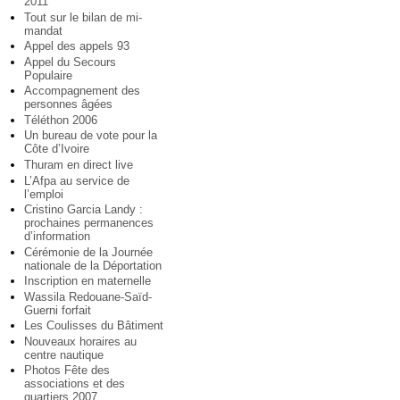
2011
Tout sur le bilan de mi-
mandat
Appel des appels 93
Appel du Secours
Populaire
Accompagnement des
personnes âgées
Téléthon 2006
Un bureau de vote pour la
Côte d’Ivoire
Thuram en direct live
L’Afpa au service de
l’emploi
Cristino Garcia Landy :
prochaines permanences
d’information
Cérémonie de la Journée
nationale de la Déportation
Inscription en maternelle
Wassila Redouane-Saïd-
Guerni forfait
Les Coulisses du Bâtiment
Nouveaux horaires au
centre nautique
Photos Fête des
associations et des
quartiers 2007