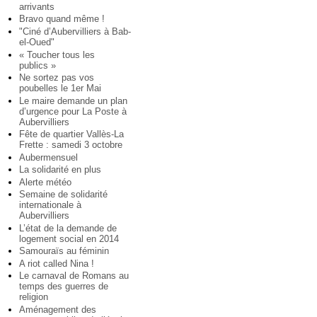
arrivants
Bravo quand même !
"Ciné d’Aubervilliers à Bab-
el-Oued"
« Toucher tous les
publics »
Ne sortez pas vos
poubelles le 1er Mai
Le maire demande un plan
d’urgence pour La Poste à
Aubervilliers
Fête de quartier Vallès-La
Frette : samedi 3 octobre
Aubermensuel
La solidarité en plus
Alerte météo
Semaine de solidarité
internationale à
Aubervilliers
L’état de la demande de
logement social en 2014
Samouraïs au féminin
A riot called Nina !
Le carnaval de Romans au
temps des guerres de
religion
Aménagement des