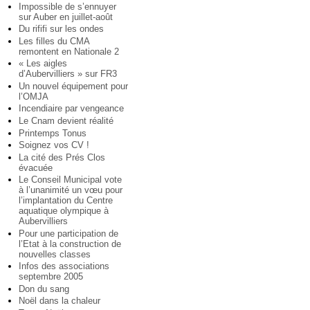
Impossible de s’ennuyer
sur Auber en juillet-août
Du rififi sur les ondes
Les filles du CMA
remontent en Nationale 2
« Les aigles
d’Aubervilliers » sur FR3
Un nouvel équipement pour
l’OMJA
Incendiaire par vengeance
Le Cnam devient réalité
Printemps Tonus
Soignez vos CV !
La cité des Prés Clos
évacuée
Le Conseil Municipal vote
à l’unanimité un vœu pour
l’implantation du Centre
aquatique olympique à
Aubervilliers
Pour une participation de
l’Etat à la construction de
nouvelles classes
Infos des associations
septembre 2005
Don du sang
Noël dans la chaleur