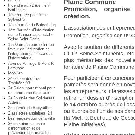
Plaine Commune
Incendie au 72 rue Henri
Promotion, organis
Barbusse
1ère rentrée pour Anne
création.
Sylvestre
1ère journée du Babysitting
L’association des entreprene
1ère Journée d’information
e
sur le Cancer Colorectal en
Promotion, organise son 9
Ch
Seine-Saint-Denis
1 500 ordinateurs offert en
Avec le soutien de différent
faveur de l’éducation et
CCIP Seine-Saint-Denis, etc.
l’intégration par l’accès à
l’informatique !
plus méritantes des nouvell
Avenue V. Hugo & Pont P.
territoire de Plaine Commune 
Larousse
Mobilien
Pour participer à ce concours
2
édition des Éco
e
Trophées 93
palmarès sera donné en nov
2e Salon international pour
les entrepreneurs intéressés 
un commerce équitable
retirer un dossier d’inscriptio
2e Journée des Solidarités
Actives
le
14 octobre
auprès de l’ass
2e journée du Babysitting
ou auprès de l’un de ses part
2 assiettes anglaises, 2 !
(la Miel, la Boutique de Gesti
Les rendez-vous de la ville
Plaine Initiatives).
3
semaine nationale
e
d’information et de
prévention des maladies