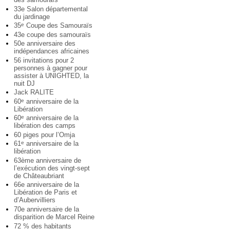
33e Salon départemental
du jardinage
35
Coupe des Samouraïs
e
43e coupe des samouraïs
50e anniversaire des
indépendances africaines
56 invitations pour 2
personnes à gagner pour
assister à UNIGHTED, la
nuit DJ
Jack RALITE
60
anniversaire de la
e
Libération
60
anniversaire de la
e
libération des camps
60 piges pour l’Omja
61
anniversaire de la
e
libération
63ème anniversaire de
l’exécution des vingt-sept
de Châteaubriant
66e anniversaire de la
Libération de Paris et
d’Aubervilliers
70e anniversaire de la
disparition de Marcel Reine
72 % des habitants