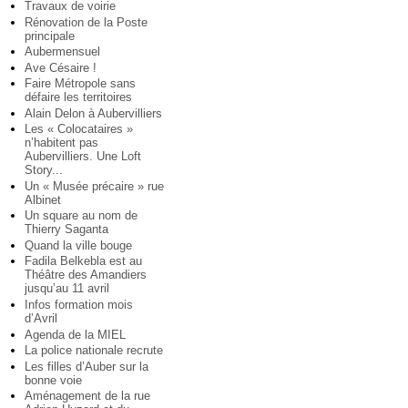
Travaux de voirie
Rénovation de la Poste
principale
Aubermensuel
Ave Césaire !
Faire Métropole sans
défaire les territoires
Alain Delon à Aubervilliers
Les « Colocataires »
n’habitent pas
Aubervilliers. Une Loft
Story...
Un « Musée précaire » rue
Albinet
Un square au nom de
Thierry Saganta
Quand la ville bouge
Fadila Belkebla est au
Théâtre des Amandiers
jusqu’au 11 avril
Infos formation mois
d’Avril
Agenda de la MIEL
La police nationale recrute
Les filles d’Auber sur la
bonne voie
Aménagement de la rue