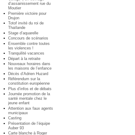
d’assainissement rue du
Moutier
Première victoire pour
Drujon
Totof invité du roi de
Thaïlande
Stage d’aquarelle
Concours de scénarios
Ensemble contre toutes
les violences !
Tranquilité vacances
Départ à la retraite
Nouveaux horaires dans
les maisons de l’enfance
Décès d’Adrien Huzard
Référendum sur la
constitution européenne
Plus d’infos et de débats
Journée promotion de la
santé mentale chez le
jeune enfant
Attention aux faux agents
municipaux
Casting
Présentation de l’équipe
Auber 93
Carte blanche à Roger