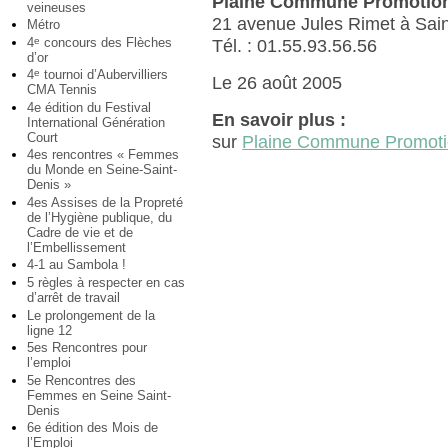
Plaine Commune Promotio
veineuses
21 avenue Jules Rimet à Sain
Métro
4
concours des Flèches
e
Tél. : 01.55.93.56.56
d’or
4
tournoi d’Aubervilliers
e
Le 26 août 2005
CMA Tennis
4e édition du Festival
En savoir plus :
International Génération
Court
sur
Plaine Commune Promot
4es rencontres « Femmes
du Monde en Seine-Saint-
Denis »
4es Assises de la Propreté
de l’Hygiène publique, du
Cadre de vie et de
l’Embellissement
4-1 au Sambola !
5 règles à respecter en cas
d’arrêt de travail
Le prolongement de la
ligne 12
5es Rencontres pour
l’emploi
5e Rencontres des
Femmes en Seine Saint-
Denis
6e édition des Mois de
l’Emploi