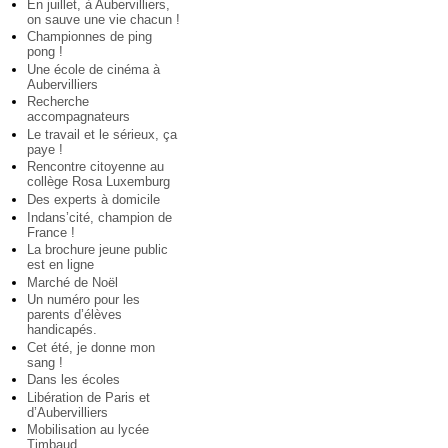
En juillet, à Aubervilliers,
on sauve une vie chacun !
Championnes de ping
pong !
Une école de cinéma à
Aubervilliers
Recherche
accompagnateurs
Le travail et le sérieux, ça
paye !
Rencontre citoyenne au
collège Rosa Luxemburg
Des experts à domicile
Indans’cité, champion de
France !
La brochure jeune public
est en ligne
Marché de Noël
Un numéro pour les
parents d’élèves
handicapés.
Cet été, je donne mon
sang !
Dans les écoles
Libération de Paris et
d’Aubervilliers
Mobilisation au lycée
Timbaud