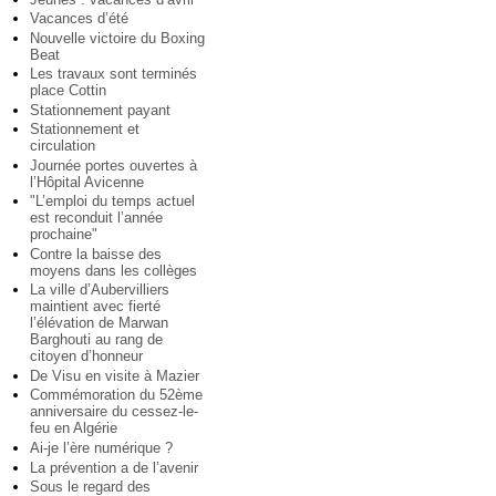
Vacances d’été
Nouvelle victoire du Boxing
Beat
Les travaux sont terminés
place Cottin
Stationnement payant
Stationnement et
circulation
Journée portes ouvertes à
l’Hôpital Avicenne
"L’emploi du temps actuel
est reconduit l’année
prochaine"
Contre la baisse des
moyens dans les collèges
La ville d’Aubervilliers
maintient avec fierté
l’élévation de Marwan
Barghouti au rang de
citoyen d’honneur
De Visu en visite à Mazier
Commémoration du 52ème
anniversaire du cessez-le-
feu en Algérie
Ai-je l’ère numérique ?
La prévention a de l’avenir
Sous le regard des