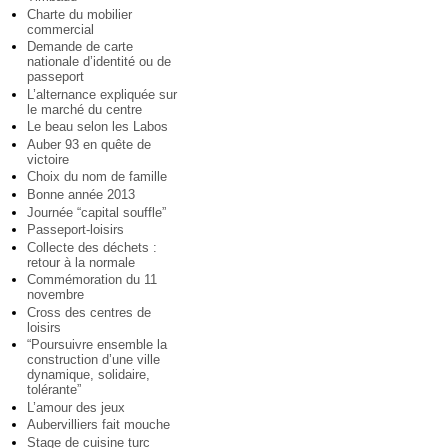
Charte du mobilier
commercial
Demande de carte
nationale d’identité ou de
passeport
L’alternance expliquée sur
le marché du centre
Le beau selon les Labos
Auber 93 en quête de
victoire
Choix du nom de famille
Bonne année 2013
Journée “capital souffle”
Passeport-loisirs
Collecte des déchets :
retour à la normale
Commémoration du 11
novembre
Cross des centres de
loisirs
“Poursuivre ensemble la
construction d’une ville
dynamique, solidaire,
tolérante”
L’amour des jeux
Aubervilliers fait mouche
Stage de cuisine turc