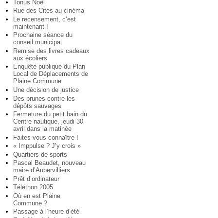
Tonus Noël
Rue des Cités au cinéma
Le recensement, c’est
maintenant !
Prochaine séance du
conseil municipal
Remise des livres cadeaux
aux écoliers
Enquête publique du Plan
Local de Déplacements de
Plaine Commune
Une décision de justice
Des prunes contre les
dépôts sauvages
Fermeture du petit bain du
Centre nautique, jeudi 30
avril dans la matinée
Faites-vous connaître !
« Imppulse ? J’y crois »
Quartiers de sports
Pascal Beaudet, nouveau
maire d’Aubervilliers
Prêt d’ordinateur
Téléthon 2005
Où en est Plaine
Commune ?
Passage à l’heure d’été