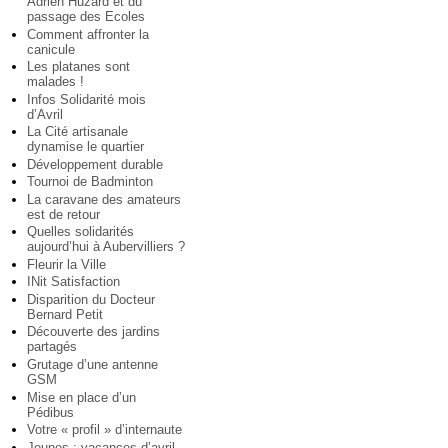
Adrien Huzard et du
passage des Ecoles
Comment affronter la
canicule
Les platanes sont
malades !
Infos Solidarité mois
d’Avril
La Cité artisanale
dynamise le quartier
Développement durable
Tournoi de Badminton
La caravane des amateurs
est de retour
Quelles solidarités
aujourd’hui à Aubervilliers ?
Fleurir la Ville
INit Satisfaction
Disparition du Docteur
Bernard Petit
Découverte des jardins
partagés
Grutage d’une antenne
GSM
Mise en place d’un
Pédibus
Votre « profil » d’internaute
Jeunes : vacances d’avril