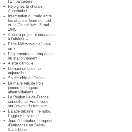
l’Embarcadère
Rejoignez la chorale
Auberbabel
Interruption du trafic entre
les stations Gare de l’Est
et La Courneuve - 8 mai
1945
Appel à projets « éducation
à l’altérité »
Paris Métropole : où va-t-
on ?
Réglementation temporaire
du stationnement
Alerte canicule
Demain se dessine
aujourd’hui
Soirée chic au Corbu
Le maire félicite trois
jeunes courageux
albertivillariens
La Région Ile-de-France
consulte les Franciliens
sur l’avenir du territoire
Balade urbaine : l’emploi,
l’agglo y travaille !
Journée création et reprise
d’entreprise en Seine-
Saint-Denis