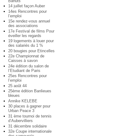
Bahuts
14 juillet façon Auber
14es Rencontres pour
l’emploi
15e rendez-vous annuel
des associations
17e Festival de films Pour
éveiller les regards
19 logements à louer pour
des salariés du 1 %
20 bougies pour Etincelles
22e Championnat de
Caisses à savon
24e édition du salon de
l’Etudiant de Paris
25es Rencontres pour
l’emploi
25 août 44
25ème édition Banlieues
bleues
Annike KELEBE
30 places à gagner pour
Urban Peace 3
31 ème tournoi de tennis
d’Aubervilliers
31 décembre solidaire
32e Coupe internationale
des samouraïs