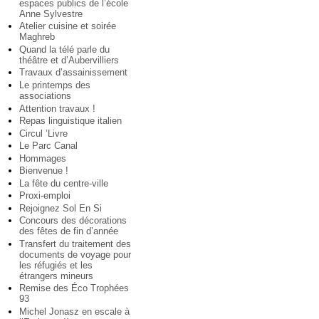
espaces publics de l’école
Anne Sylvestre
Atelier cuisine et soirée
Maghreb
Quand la télé parle du
théâtre et d’Aubervilliers
Travaux d’assainissement
Le printemps des
associations
Attention travaux !
Repas linguistique italien
Circul ’Livre
Le Parc Canal
Hommages
Bienvenue !
La fête du centre-ville
Proxi-emploi
Rejoignez Sol En Si
Concours des décorations
des fêtes de fin d’année
Transfert du traitement des
documents de voyage pour
les réfugiés et les
étrangers mineurs
Remise des Éco Trophées
93
Michel Jonasz en escale à