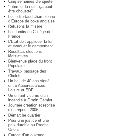
Cinq semaines d’enquête
“Infirmier la nuit : ça peut
être chouette”
Lucie Bertaud championne
d’Europe de boxe anglaise
Refusons la misère !
Les lundis du Collège de
France
L’État doit appliquer la loi
et évacuer le campement
Résultats élections
législatives
Bienvenue place du front
Populaire
Travaux passage des
Chalets
Un bail de 40 ans signé
entre Aubervacances-
Loisirs et EDF
Un enfant victime d’un
incendie à Firmin Gémier
Journée création et reprise
d’entreprise 2006
Démarche quartier
Pour une justice et une
paix durable au Proche-
Orient
Curage d’un ouvrage