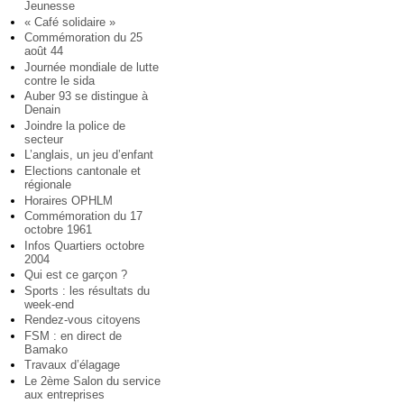
Jeunesse
« Café solidaire »
Commémoration du 25
août 44
Journée mondiale de lutte
contre le sida
Auber 93 se distingue à
Denain
Joindre la police de
secteur
L’anglais, un jeu d’enfant
Elections cantonale et
régionale
Horaires OPHLM
Commémoration du 17
octobre 1961
Infos Quartiers octobre
2004
Qui est ce garçon ?
Sports : les résultats du
week-end
Rendez-vous citoyens
FSM : en direct de
Bamako
Travaux d’élagage
Le 2ème Salon du service
aux entreprises