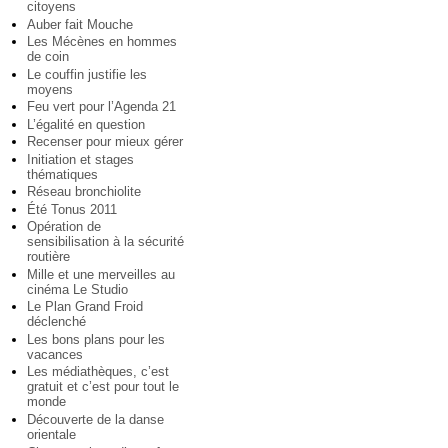
citoyens
Auber fait Mouche
Les Mécènes en hommes
de coin
Le couffin justifie les
moyens
Feu vert pour l’Agenda 21
L’égalité en question
Recenser pour mieux gérer
Initiation et stages
thématiques
Réseau bronchiolite
Été Tonus 2011
Opération de
sensibilisation à la sécurité
routière
Mille et une merveilles au
cinéma Le Studio
Le Plan Grand Froid
déclenché
Les bons plans pour les
vacances
Les médiathèques, c’est
gratuit et c’est pour tout le
monde
Découverte de la danse
orientale