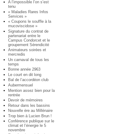
A l’impossible l’on s’est
tenu
« Maladies Rares Infos
Services »
« Coupons le souffle à la
mucoviscidose »
Signature du contrat de
partenariat entre le
Campus Condorcet et le
groupement Sérendicité
Animateurs soirées et
mercredis
Un carnaval de tous les
temps
Bonne année 2963
Le court en dit long
Bal de l’accordéon club
Aubermensuel
Mention assez bien pour la
rentrée
Devoir de mémoires
Retour dans les bassins
Nouvelle ère au Millénaire
Trop bien à Lucien Brun !
Conférence publique sur le
climat et l’énergie le 5
novembre