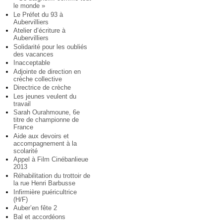
le monde »
Le Préfet du 93 à
Aubervilliers
Atelier d’écriture à
Aubervilliers
Solidarité pour les oubliés
des vacances
Inacceptable
Adjointe de direction en
crèche collective
Directrice de crèche
Les jeunes veulent du
travail
Sarah Ourahmoune, 6e
titre de championne de
France
Aide aux devoirs et
accompagnement à la
scolarité
Appel à Film Cinébanlieue
2013
Réhabilitation du trottoir de
la rue Henri Barbusse
Infirmière puéricultrice
(H/F)
Auber’en fête 2
Bal et accordéons