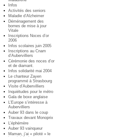
Infos
Activités des seniors
Maladie d’Alzheimer
Déménagement des
bornes de mise à jour
Vitale
Inscriptions Noces d’or
2006
Infos scolaires juin 2005
Inscriptions au Cnam
d’Aubervilliers
Cérémonie des noces d’or
et de diamant.
Infos solidarité mai 2004
Le chanteur Zayen
programmé à Strasbourg
Visite d’Aubervilliers
Inquiétudes pour le métro
Gala de boxe anglaise
L’Europe s’intéresse à
Aubervilliers
Auber 93 dans le coup
Travaux devant Monoprix
L’éphémère
Auber 93 vainqueur
Maman, j’ai « piloté » le