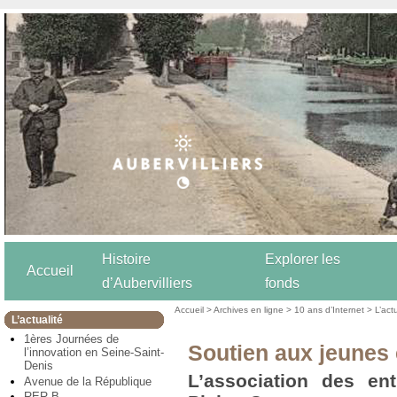
Histoire
Explorer les
Accueil
d’Aubervilliers
fonds
Accueil
>
Archives en ligne
>
10 ans d’Internet
>
L’act
L’actualité
1ères Journées de
Soutien aux jeunes 
l’innovation en Seine-Saint-
Denis
L’association des ent
Avenue de la République
RER B