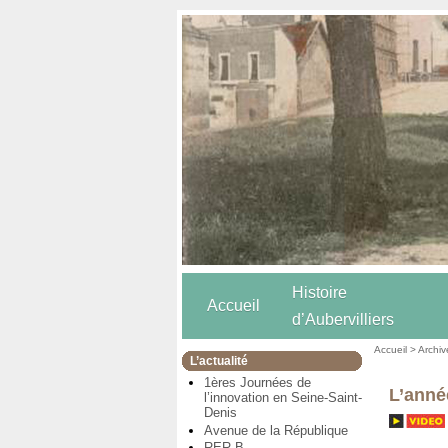
Histoire
Accueil
d’Aubervilliers
Accueil
>
Archiv
L’actualité
1ères Journées de
L’anné
l’innovation en Seine-Saint-
Denis
Avenue de la République
RER B