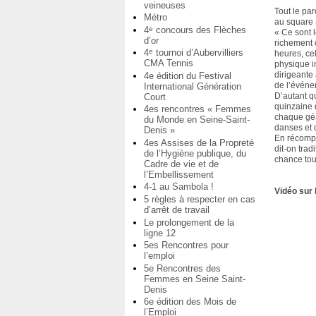
veineuses
Tout le pa
Métro
au square 
4
concours des Flèches
e
« Ce sont 
d’or
richement 
4
tournoi d’Aubervilliers
e
heures, ce
CMA Tennis
physique i
dirigeante
4e édition du Festival
de l’événe
International Génération
D’autant q
Court
quinzaine 
4es rencontres « Femmes
chaque géa
du Monde en Seine-Saint-
danses et 
Denis »
En récompen
4es Assises de la Propreté
dit-on trad
de l’Hygiène publique, du
chance to
Cadre de vie et de
l’Embellissement
4-1 au Sambola !
Vidéo sur 
5 règles à respecter en cas
d’arrêt de travail
Le prolongement de la
ligne 12
5es Rencontres pour
l’emploi
5e Rencontres des
Femmes en Seine Saint-
Denis
6e édition des Mois de
l’Emploi