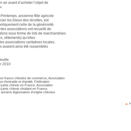
un an avant d’acheter l’objet de
».
 Printemps, ancienne fête agricole
cier les Dieux des récoltes, est
oliquement celle de la générosité.
ntes associations ont recueilli de
dons sous forme de lots de marchandises
s, vêtements) qu’elles
 des associations caritatives locales.
s avaient ainsi été rassemblés
.
euille
er 2010
ion franco-chinoise de commerce, Association
se d’entraide et d’amitié, Fédération
ants chinois en France, Association
ants chinois résidant en France,
anciens légionnaires d’origine chinoise
H