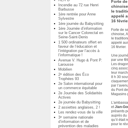
Forte de
Incendie au 72 rue Henri
chinoise,
Barbusse
le tradi
1ère rentrée pour Anne
appelé a
Sylvestre
16 févrie
1ère journée du Babysitting
1ère Journée d’information
Forte de s
sur le Cancer Colorectal en
chinoise, A
Seine-Saint-Denis
le traditio
1 500 ordinateurs offert en
appelé aus
faveur de l’éducation et
16 février.
l’intégration par l’accès à
l’informatique !
Une journée
par une fêt
Avenue V. Hugo & Pont P.
Les dragon
Larousse
cinq assoc
Mobilien
leur march
2
édition des Éco
e
8 h 30 sou
Trophées 93
claquement
2e Salon international pour
par l’aven
un commerce équitable
du Pont de
2e Journée des Solidarités
Magasins 
Actives
2e journée du Babysitting
L’ambassad
et
Jian-Go
2 assiettes anglaises, 2 !
présents p
Les rendez-vous de la ville
auprès du
3
semaine nationale
e
qu’il était
d’information et de
pour le réve
prévention des maladies