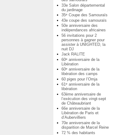
33e Salon départemental
du jardinage
35
Coupe des Samouraïs
e
43e coupe des samouraïs
50e anniversaire des
indépendances africaines
56 invitations pour 2
personnes à gagner pour
assister à UNIGHTED, la
nuit DJ
Jack RALITE
60
anniversaire de la
e
Libération
60
anniversaire de la
e
libération des camps
60 piges pour l’Omja
61
anniversaire de la
e
libération
63ème anniversaire de
l’exécution des vingt-sept
de Châteaubriant
66e anniversaire de la
Libération de Paris et
d’Aubervilliers
70e anniversaire de la
disparition de Marcel Reine
72 % des habitants