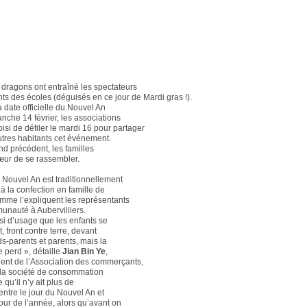
 dragons ont entraîné les spectateurs
nts des écoles (déguisés en ce jour de Mardi gras !).
 date officielle du Nouvel An
anche 14 février, les associations
isi de défiler le mardi 16 pour partager
utres habitants cet événement.
d précédent, les familles
œur de se rassembler.
u Nouvel An est traditionnellement
à la confection en famille de
comme l’expliquent les représentants
unauté à Aubervilliers.
ssi d’usage que les enfants se
, front contre terre, devant
ds-parents et parents, mais la
 perd », détaille
Jian Bin Ye
,
dent de l’Association des commerçants,
 la société de consommation
e qu’il n’y ait plus de
entre le jour du Nouvel An et
jour de l’année, alors qu’avant on