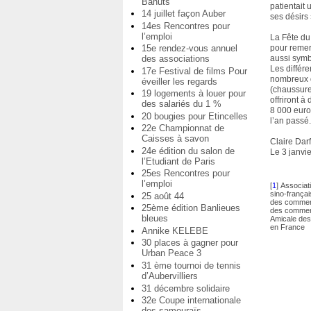
Bahuts
patientait 
14 juillet façon Auber
ses désirs 
14es Rencontres pour
l’emploi
La Fête du
15e rendez-vous annuel
pour remer
des associations
aussi symb
Les différe
17e Festival de films Pour
nombreux 
éveiller les regards
(chaussure
19 logements à louer pour
offriront à
des salariés du 1 %
8 000 euro
20 bougies pour Etincelles
l’an passé
22e Championnat de
Caisses à savon
Claire Darf
24e édition du salon de
Le 3 janvi
l’Etudiant de Paris
25es Rencontres pour
l’emploi
[
1
]
Associat
sino-françai
25 août 44
des commerç
25ème édition Banlieues
des commerç
bleues
Amicale des 
en France
Annike KELEBE
30 places à gagner pour
Urban Peace 3
31 ème tournoi de tennis
d’Aubervilliers
31 décembre solidaire
32e Coupe internationale
des samouraïs