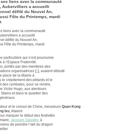
 ses liens avec la communauté
 Aubervilliers a accueilli
tionnel défilé du Nouvel An,
ussi Fête du Printemps, mardi
r.
es liens avec la communauté
ubervilliers a accueilli
nnel défilé du Nouvel An,
si Fête du Printemps, mardi
 particulière qui s’est poursuivie
e à l’Espace Fraternité.
s, portés par des membres des
iations organisatrices
[
1
]
, avaient débuté
e place de la Mairie à
s le crépitement des pétards et le
 des cymbales, pour se rendre,
ue Victor Hugo, aux alentours
 Stains et dans le quartier des
généraux.
eur et le consul de Chine, messieurs
Quan Kong
ng Ixu
, étaient
our marquer le début des festivités
 maire,
Jacques Salvator
, à
 revenu de peindre l’œil du dragon
iller.