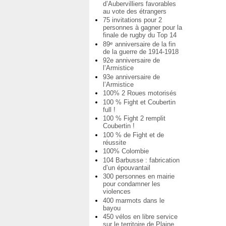
d’Aubervilliers favorables
au vote des étrangers
75 invitations pour 2
personnes à gagner pour la
finale de rugby du Top 14
89
anniversaire de la fin
e
de la guerre de 1914-1918
92e anniversaire de
l’Armistice
93e anniversaire de
l’Armistice
100% 2 Roues motorisés
100 % Fight et Coubertin
full !
100 % Fight 2 remplit
Coubertin !
100 % de Fight et de
réussite
100% Colombie
104 Barbusse : fabrication
d’un épouvantail
300 personnes en mairie
pour condamner les
violences
400 marmots dans le
bayou
450 vélos en libre service
sur le territoire de Plaine