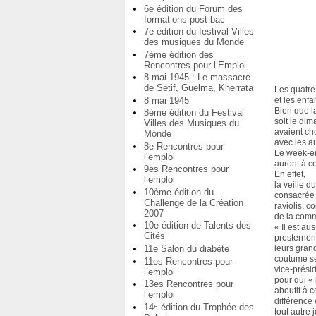
6e édition du Forum des
formations post-bac
7e édition du festival Villes
des musiques du Monde
7ème édition des
Rencontres pour l’Emploi
8 mai 1945 : Le massacre
de Sétif, Guelma, Kherrata
Les quatre
8 mai 1945
et les enfa
Bien que la
8ème édition du Festival
soit le dim
Villes des Musiques du
avaient cho
Monde
avec les a
8e Rencontres pour
Le week-en
l’emploi
auront à c
9es Rencontres pour
En effet,
l’emploi
la veille d
10ème édition du
consacrée 
Challenge de la Création
raviolis, 
2007
de la comm
10e édition de Talents des
« Il est au
Cités
prosternent
11e Salon du diabète
leurs gran
coutume se
11es Rencontres pour
vice-prési
l’emploi
pour qui «
13es Rencontres pour
aboutit à c
l’emploi
différence 
14
édition du Trophée des
e
tout autre 