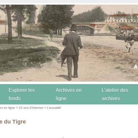
Explorer les
Archives en
L’atelier des
fonds
ligne
archives
es en ligne
>
10 ans d’Internet
>
L’actualité
e du Tigre