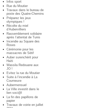
Infos sport
Rue du Moutier
Travaux dans le bureau de
poste des Quatre-Chemins
Préparez les jeux
olympiques !
Récolte du miel
d’Aubervilliers
Rassemblement solidaire
après l’attentat de Tunis
Incendie au Square des
Roses
Cérémonie pour les
massacres de Sétif
Auber surenchérit pour
Haïti
Wassila Redouane aux
JO !
Evitez la rue du Moutier
Suite à l’incendie à La
Courneuve
Aubermensuel
La Ville investit dans le
lien soci@l
La fin des papillons de
papier
Travaux de voirie en juillet