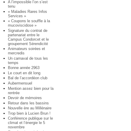
A l’impossible l’on s’est
tenu
« Maladies Rares Infos
Services »
« Coupons le souffle à la
mucoviscidose »
Signature du contrat de
partenariat entre le
Campus Condorcet et le
groupement Sérendicité
Animateurs soirées et
mercredis
Un carnaval de tous les
temps
Bonne année 2963
Le court en dit long
Bal de l’accordéon club
Aubermensuel
Mention assez bien pour la
rentrée
Devoir de mémoires
Retour dans les bassins
Nouvelle ère au Millénaire
Trop bien à Lucien Brun !
Conférence publique sur le
climat et l’énergie le 5
novembre