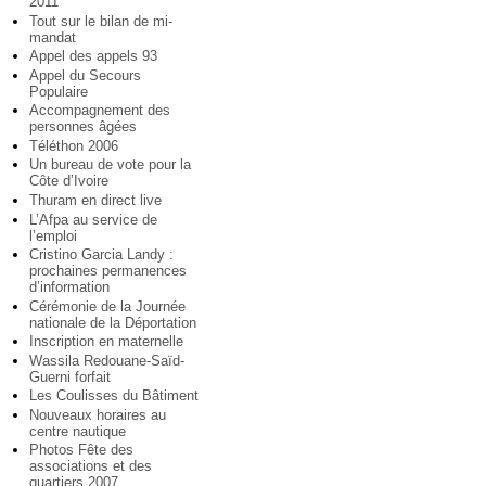
2011
Tout sur le bilan de mi-
mandat
Appel des appels 93
Appel du Secours
Populaire
Accompagnement des
personnes âgées
Téléthon 2006
Un bureau de vote pour la
Côte d’Ivoire
Thuram en direct live
L’Afpa au service de
l’emploi
Cristino Garcia Landy :
prochaines permanences
d’information
Cérémonie de la Journée
nationale de la Déportation
Inscription en maternelle
Wassila Redouane-Saïd-
Guerni forfait
Les Coulisses du Bâtiment
Nouveaux horaires au
centre nautique
Photos Fête des
associations et des
quartiers 2007