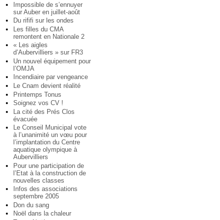
Impossible de s’ennuyer
sur Auber en juillet-août
Du rififi sur les ondes
Les filles du CMA
remontent en Nationale 2
« Les aigles
d’Aubervilliers » sur FR3
Un nouvel équipement pour
l’OMJA
Incendiaire par vengeance
Le Cnam devient réalité
Printemps Tonus
Soignez vos CV !
La cité des Prés Clos
évacuée
Le Conseil Municipal vote
à l’unanimité un vœu pour
l’implantation du Centre
aquatique olympique à
Aubervilliers
Pour une participation de
l’Etat à la construction de
nouvelles classes
Infos des associations
septembre 2005
Don du sang
Noël dans la chaleur