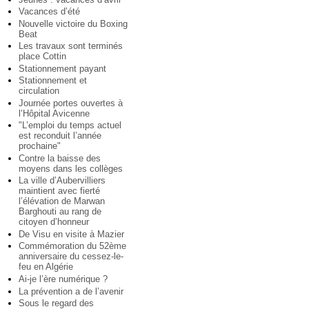
Vacances d’été
Nouvelle victoire du Boxing
Beat
Les travaux sont terminés
place Cottin
Stationnement payant
Stationnement et
circulation
Journée portes ouvertes à
l’Hôpital Avicenne
"L’emploi du temps actuel
est reconduit l’année
prochaine"
Contre la baisse des
moyens dans les collèges
La ville d’Aubervilliers
maintient avec fierté
l’élévation de Marwan
Barghouti au rang de
citoyen d’honneur
De Visu en visite à Mazier
Commémoration du 52ème
anniversaire du cessez-le-
feu en Algérie
Ai-je l’ère numérique ?
La prévention a de l’avenir
Sous le regard des