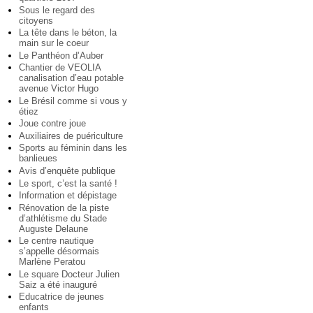
Sous le regard des
citoyens
La tête dans le béton, la
main sur le coeur
Le Panthéon d’Auber
Chantier de VEOLIA
canalisation d’eau potable
avenue Victor Hugo
Le Brésil comme si vous y
étiez
Joue contre joue
Auxiliaires de puériculture
Sports au féminin dans les
banlieues
Avis d’enquête publique
Le sport, c’est la santé !
Information et dépistage
Rénovation de la piste
d’athlétisme du Stade
Auguste Delaune
Le centre nautique
s’appelle désormais
Marlène Peratou
Le square Docteur Julien
Saiz a été inauguré
Educatrice de jeunes
enfants