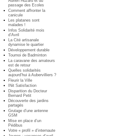
Adrien Huzard et du
passage des Ecoles
Comment affronter la
canicule
Les platanes sont
malades !
Infos Solidarité mois
d’Avril
La Cité artisanale
dynamise le quartier
Développement durable
Tournoi de Badminton
La caravane des amateurs
est de retour
Quelles solidarités
aujourd’hui à Aubervilliers ?
Fleurir la Ville
INit Satisfaction
Disparition du Docteur
Bernard Petit
Découverte des jardins
partagés
Grutage d’une antenne
GSM
Mise en place d’un
Pédibus
Votre « profil » d’internaute
Jeunes : vacances d’avril