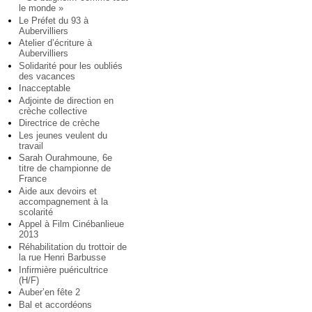
le monde »
Le Préfet du 93 à
Aubervilliers
Atelier d’écriture à
Aubervilliers
Solidarité pour les oubliés
des vacances
Inacceptable
Adjointe de direction en
crèche collective
Directrice de crèche
Les jeunes veulent du
travail
Sarah Ourahmoune, 6e
titre de championne de
France
Aide aux devoirs et
accompagnement à la
scolarité
Appel à Film Cinébanlieue
2013
Réhabilitation du trottoir de
la rue Henri Barbusse
Infirmière puéricultrice
(H/F)
Auber’en fête 2
Bal et accordéons