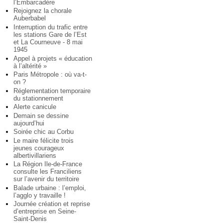
l’Embarcadère
Rejoignez la chorale
Auberbabel
Interruption du trafic entre
les stations Gare de l’Est
et La Courneuve - 8 mai
1945
Appel à projets « éducation
à l’altérité »
Paris Métropole : où va-t-
on ?
Réglementation temporaire
du stationnement
Alerte canicule
Demain se dessine
aujourd’hui
Soirée chic au Corbu
Le maire félicite trois
jeunes courageux
albertivillariens
La Région Ile-de-France
consulte les Franciliens
sur l’avenir du territoire
Balade urbaine : l’emploi,
l’agglo y travaille !
Journée création et reprise
d’entreprise en Seine-
Saint-Denis