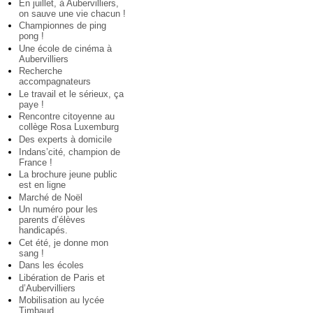
En juillet, à Aubervilliers,
on sauve une vie chacun !
Championnes de ping
pong !
Une école de cinéma à
Aubervilliers
Recherche
accompagnateurs
Le travail et le sérieux, ça
paye !
Rencontre citoyenne au
collège Rosa Luxemburg
Des experts à domicile
Indans’cité, champion de
France !
La brochure jeune public
est en ligne
Marché de Noël
Un numéro pour les
parents d’élèves
handicapés.
Cet été, je donne mon
sang !
Dans les écoles
Libération de Paris et
d’Aubervilliers
Mobilisation au lycée
Timbaud