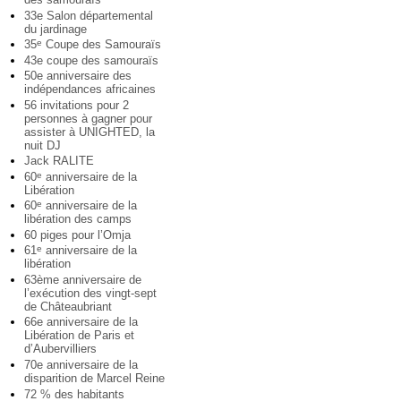
33e Salon départemental
du jardinage
35
Coupe des Samouraïs
e
43e coupe des samouraïs
50e anniversaire des
indépendances africaines
56 invitations pour 2
personnes à gagner pour
assister à UNIGHTED, la
nuit DJ
Jack RALITE
60
anniversaire de la
e
Libération
60
anniversaire de la
e
libération des camps
60 piges pour l’Omja
61
anniversaire de la
e
libération
63ème anniversaire de
l’exécution des vingt-sept
de Châteaubriant
66e anniversaire de la
Libération de Paris et
d’Aubervilliers
70e anniversaire de la
disparition de Marcel Reine
72 % des habitants