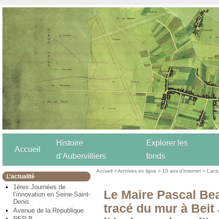
Histoire
Explorer les
Accueil
d’Aubervilliers
fonds
Accueil
>
Archives en ligne
>
10 ans d’Internet
>
L’act
L’actualité
1ères Journées de
Le Maire Pascal Bea
l’innovation en Seine-Saint-
Denis
tracé du mur à Beit 
Avenue de la République
RER B