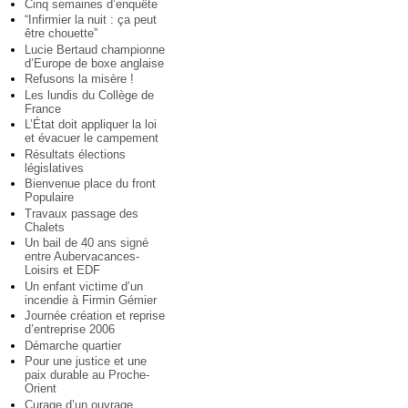
Cinq semaines d’enquête
“Infirmier la nuit : ça peut
être chouette”
Lucie Bertaud championne
d’Europe de boxe anglaise
Refusons la misère !
Les lundis du Collège de
France
L’État doit appliquer la loi
et évacuer le campement
Résultats élections
législatives
Bienvenue place du front
Populaire
Travaux passage des
Chalets
Un bail de 40 ans signé
entre Aubervacances-
Loisirs et EDF
Un enfant victime d’un
incendie à Firmin Gémier
Journée création et reprise
d’entreprise 2006
Démarche quartier
Pour une justice et une
paix durable au Proche-
Orient
Curage d’un ouvrage