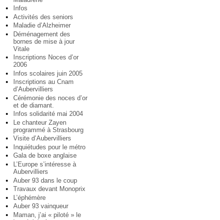
Infos
Activités des seniors
Maladie d’Alzheimer
Déménagement des
bornes de mise à jour
Vitale
Inscriptions Noces d’or
2006
Infos scolaires juin 2005
Inscriptions au Cnam
d’Aubervilliers
Cérémonie des noces d’or
et de diamant.
Infos solidarité mai 2004
Le chanteur Zayen
programmé à Strasbourg
Visite d’Aubervilliers
Inquiétudes pour le métro
Gala de boxe anglaise
L’Europe s’intéresse à
Aubervilliers
Auber 93 dans le coup
Travaux devant Monoprix
L’éphémère
Auber 93 vainqueur
Maman, j’ai « piloté » le