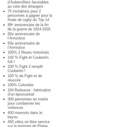
d’Aubervilliers favorables
au vote des étrangers
75 invitations pour 2
personnes à gagner pour la
finale de rugby du Top 14
89
anniversaire de la fin
e
de la guerre de 1914-1918
92e anniversaire de
l’Armistice
93e anniversaire de
l’Armistice
100% 2 Roues motorisés
100 % Fight et Coubertin
full !
100 % Fight 2 remplit
Coubertin !
100 % de Fight et de
réussite
100% Colombie
104 Barbusse : fabrication
d’un épouvantail
300 personnes en mairie
pour condamner les
violences
400 marmots dans le
bayou
450 vélos en libre service
sur le territoire de Plaine