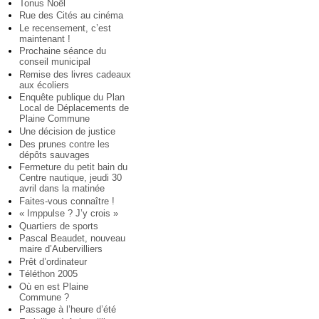
Tonus Noël
Rue des Cités au cinéma
Le recensement, c’est
maintenant !
Prochaine séance du
conseil municipal
Remise des livres cadeaux
aux écoliers
Enquête publique du Plan
Local de Déplacements de
Plaine Commune
Une décision de justice
Des prunes contre les
dépôts sauvages
Fermeture du petit bain du
Centre nautique, jeudi 30
avril dans la matinée
Faites-vous connaître !
« Imppulse ? J’y crois »
Quartiers de sports
Pascal Beaudet, nouveau
maire d’Aubervilliers
Prêt d’ordinateur
Téléthon 2005
Où en est Plaine
Commune ?
Passage à l’heure d’été