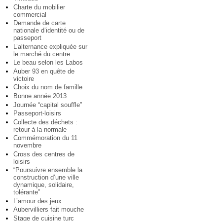
Charte du mobilier
commercial
Demande de carte
nationale d’identité ou de
passeport
L’alternance expliquée sur
le marché du centre
Le beau selon les Labos
Auber 93 en quête de
victoire
Choix du nom de famille
Bonne année 2013
Journée “capital souffle”
Passeport-loisirs
Collecte des déchets :
retour à la normale
Commémoration du 11
novembre
Cross des centres de
loisirs
“Poursuivre ensemble la
construction d’une ville
dynamique, solidaire,
tolérante”
L’amour des jeux
Aubervilliers fait mouche
Stage de cuisine turc