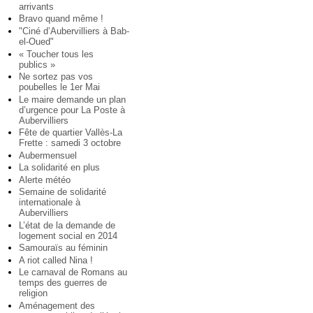
arrivants
Bravo quand même !
"Ciné d’Aubervilliers à Bab-
el-Oued"
« Toucher tous les
publics »
Ne sortez pas vos
poubelles le 1er Mai
Le maire demande un plan
d’urgence pour La Poste à
Aubervilliers
Fête de quartier Vallès-La
Frette : samedi 3 octobre
Aubermensuel
La solidarité en plus
Alerte météo
Semaine de solidarité
internationale à
Aubervilliers
L’état de la demande de
logement social en 2014
Samouraïs au féminin
A riot called Nina !
Le carnaval de Romans au
temps des guerres de
religion
Aménagement des