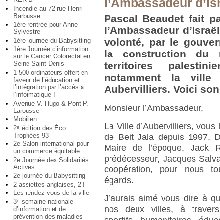
l’Ambassadeur d’Is
Incendie au 72 rue Henri
Barbusse
Pascal Beaudet fait p
1ère rentrée pour Anne
l’Ambassadeur d’Israël 
Sylvestre
volonté, par le gouver
1ère journée du Babysitting
1ère Journée d’information
la construction du
sur le Cancer Colorectal en
territoires palesti
Seine-Saint-Denis
1 500 ordinateurs offert en
notamment la ville
faveur de l’éducation et
l’intégration par l’accès à
Aubervilliers. Voici s
l’informatique !
Avenue V. Hugo & Pont P.
Monsieur l’Ambassadeur,
Larousse
Mobilien
La Ville d’Aubervilliers, vous
2
édition des Éco
e
Trophées 93
de Beit Jala depuis 1997. D
2e Salon international pour
Maire de l’époque, Jack 
un commerce équitable
prédécesseur, Jacques Salvat
2e Journée des Solidarités
Actives
coopération, pour nous to
2e journée du Babysitting
égards.
2 assiettes anglaises, 2 !
Les rendez-vous de la ville
J’aurais aimé vous dire à que
3
semaine nationale
e
nos deux villes, à travers 
d’information et de
prévention des maladies