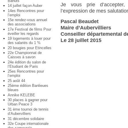
Bahuts
Je vous prie d’accepter, 
14 juillet façon Auber
l’expression de mes salutatio
14es Rencontres pour
l’emploi
15e rendez-vous annuel
Pascal Beaudet
des associations
Maire d’Aubervilliers
17e Festival de films Pour
Conseiller départemental d
éveiller les regards
19 logements à louer pour
Le 28 juillet 2015
des salariés du 1 %
20 bougies pour Etincelles
22e Championnat de
Caisses à savon
24e édition du salon de
l’Etudiant de Paris
25es Rencontres pour
l’emploi
25 août 44
25ème édition Banlieues
bleues
Annike KELEBE
30 places à gagner pour
Urban Peace 3
31 ème tournoi de tennis
d’Aubervilliers
31 décembre solidaire
32e Coupe internationale
des samouraïs