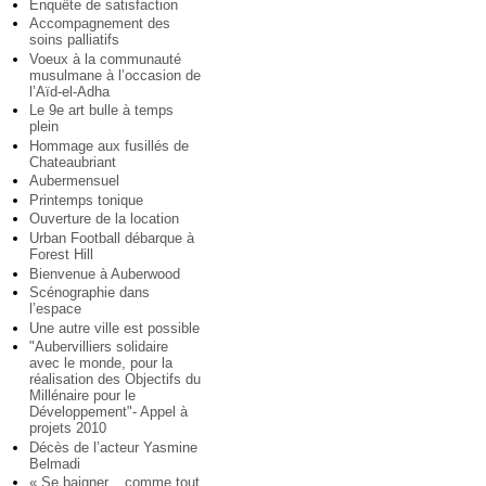
Enquête de satisfaction
Accompagnement des
soins palliatifs
Voeux à la communauté
musulmane à l’occasion de
l’Aïd-el-Adha
Le 9e art bulle à temps
plein
Hommage aux fusillés de
Chateaubriant
Aubermensuel
Printemps tonique
Ouverture de la location
Urban Football débarque à
Forest Hill
Bienvenue à Auberwood
Scénographie dans
l’espace
Une autre ville est possible
"Aubervilliers solidaire
avec le monde, pour la
réalisation des Objectifs du
Millénaire pour le
Développement"- Appel à
projets 2010
Décès de l’acteur Yasmine
Belmadi
« Se baigner... comme tout