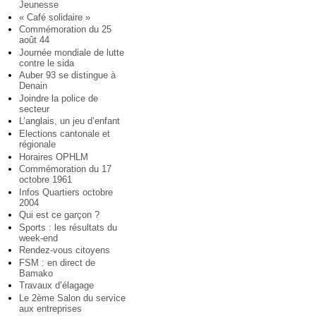
Jeunesse
« Café solidaire »
Commémoration du 25
août 44
Journée mondiale de lutte
contre le sida
Auber 93 se distingue à
Denain
Joindre la police de
secteur
L’anglais, un jeu d’enfant
Elections cantonale et
régionale
Horaires OPHLM
Commémoration du 17
octobre 1961
Infos Quartiers octobre
2004
Qui est ce garçon ?
Sports : les résultats du
week-end
Rendez-vous citoyens
FSM : en direct de
Bamako
Travaux d’élagage
Le 2ème Salon du service
aux entreprises