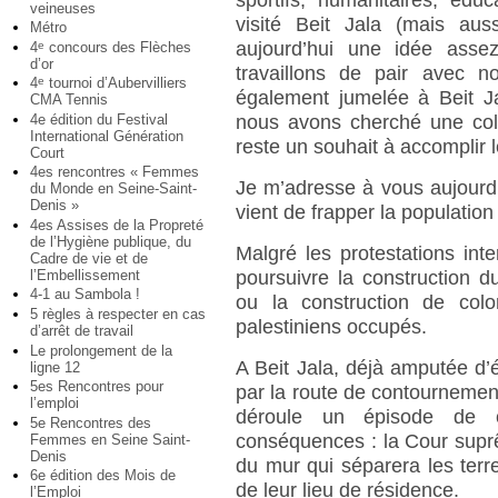
sportifs, humanitaires, éduc
veineuses
visité Beit Jala (mais auss
Métro
aujourd’hui une idée assez
4
concours des Flèches
e
d’or
travaillons de pair avec no
4
tournoi d’Aubervilliers
e
également jumelée à Beit Ja
CMA Tennis
4e édition du Festival
nous avons cherché une colle
International Génération
reste un souhait à accomplir
Court
4es rencontres « Femmes
Je m’adresse à vous aujourd’
du Monde en Seine-Saint-
Denis »
vient de frapper la population
4es Assises de la Propreté
de l’Hygiène publique, du
Malgré les protestations in
Cadre de vie et de
l’Embellissement
poursuivre la construction 
4-1 au Sambola !
ou la construction de colo
5 règles à respecter en cas
palestiniens occupés.
d’arrêt de travail
Le prolongement de la
A Beit Jala, déjà amputée d’
ligne 12
5es Rencontres pour
par la route de contournement,
l’emploi
déroule un épisode de c
5e Rencontres des
conséquences : la Cour suprê
Femmes en Seine Saint-
Denis
du mur qui séparera les terr
6e édition des Mois de
de leur lieu de résidence.
l’Emploi