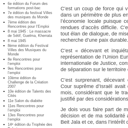
6e édition du Forum des
formations post-bac
C’est un coup de force qui v
7e édition du festival Villes
dans un périmètre de plus en
des musiques du Monde
l’économie locale puisque c
7ème édition des
Rencontres pour l’Emploi
rendues d’accès difficile. C’
8 mai 1945 : Le massacre
tout élan de dialogue, de mi
de Sétif, Guelma, Kherrata
recherche d’une paix durable
8 mai 1945
8ème édition du Festival
Villes des Musiques du
C’est « décevant et inquiét
Monde
représentation de l’Union Eur
8e Rencontres pour
internationale de Justice, con
l’emploi
9es Rencontres pour
de séparation sur le territoire
l’emploi
10ème édition du
C’est surprenant, décevant
Challenge de la Création
Cour suprême d’Israël avait 
2007
10e édition de Talents des
mois, considérant que le tr
Cités
justifié par des considération
11e Salon du diabète
11es Rencontres pour
Je dois vous faire part de 
l’emploi
13es Rencontres pour
décision et de ma solidarité
l’emploi
Beit Jala et ce, dans l’intérêt 
14
édition du Trophée des
e