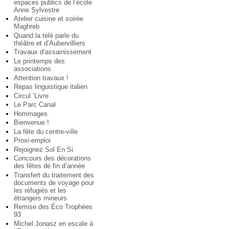
espaces publics de l’école
Anne Sylvestre
Atelier cuisine et soirée
Maghreb
Quand la télé parle du
théâtre et d’Aubervilliers
Travaux d’assainissement
Le printemps des
associations
Attention travaux !
Repas linguistique italien
Circul ’Livre
Le Parc Canal
Hommages
Bienvenue !
La fête du centre-ville
Proxi-emploi
Rejoignez Sol En Si
Concours des décorations
des fêtes de fin d’année
Transfert du traitement des
documents de voyage pour
les réfugiés et les
étrangers mineurs
Remise des Éco Trophées
93
Michel Jonasz en escale à