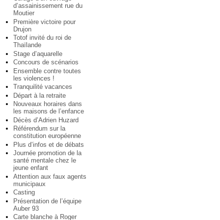
d’assainissement rue du
Moutier
Première victoire pour
Drujon
Totof invité du roi de
Thaïlande
Stage d’aquarelle
Concours de scénarios
Ensemble contre toutes
les violences !
Tranquilité vacances
Départ à la retraite
Nouveaux horaires dans
les maisons de l’enfance
Décès d’Adrien Huzard
Référendum sur la
constitution européenne
Plus d’infos et de débats
Journée promotion de la
santé mentale chez le
jeune enfant
Attention aux faux agents
municipaux
Casting
Présentation de l’équipe
Auber 93
Carte blanche à Roger