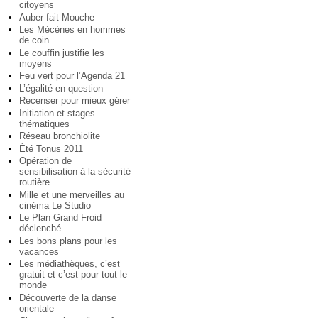
citoyens
Auber fait Mouche
Les Mécènes en hommes
de coin
Le couffin justifie les
moyens
Feu vert pour l’Agenda 21
L’égalité en question
Recenser pour mieux gérer
Initiation et stages
thématiques
Réseau bronchiolite
Été Tonus 2011
Opération de
sensibilisation à la sécurité
routière
Mille et une merveilles au
cinéma Le Studio
Le Plan Grand Froid
déclenché
Les bons plans pour les
vacances
Les médiathèques, c’est
gratuit et c’est pour tout le
monde
Découverte de la danse
orientale