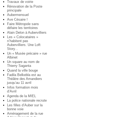
Travaux de voirie
Rénovation de la Poste
principale
Aubermensuel
Ave Césaire !
Faire Métropole sans
défaire les territoires
Alain Delon à Aubervilliers
Les « Colocataires »
n’habitent pas
Aubervilliers. Une Loft
Story...
Un « Musée précaire » rue
Albinet
Un square au nom de
Thierry Saganta
Quand la ville bouge
Fadila Belkebla est au
Théâtre des Amandiers
jusqu’au 11 avril
Infos formation mois
d’Avril
Agenda de la MIEL
La police nationale recrute
Les filles d’Auber sur la
bonne voie
Aménagement de la rue