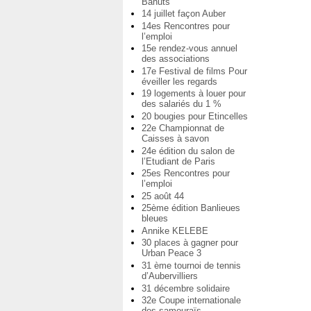
Bahuts
14 juillet façon Auber
14es Rencontres pour
l’emploi
15e rendez-vous annuel
des associations
17e Festival de films Pour
éveiller les regards
19 logements à louer pour
des salariés du 1 %
20 bougies pour Etincelles
22e Championnat de
Caisses à savon
24e édition du salon de
l’Etudiant de Paris
25es Rencontres pour
l’emploi
25 août 44
25ème édition Banlieues
bleues
Annike KELEBE
30 places à gagner pour
Urban Peace 3
31 ème tournoi de tennis
d’Aubervilliers
31 décembre solidaire
32e Coupe internationale
des samouraïs