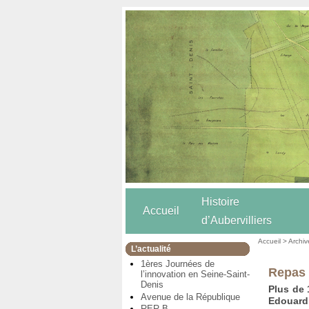
Histoire
Accueil
d’Aubervilliers
Accueil
>
Archiv
L’actualité
1ères Journées de
Repas 
l’innovation en Seine-Saint-
Denis
Plus de 
Avenue de la République
Edouard 
RER B