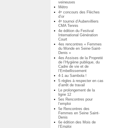
veineuses
Métro
4
concours des Flèches
e
d’or
4
tournoi d’Aubervilliers
e
CMA Tennis
4e édition du Festival
International Génération
Court
4es rencontres « Femmes
du Monde en Seine-Saint-
Denis »
4es Assises de la Propreté
de l’Hygiène publique, du
Cadre de vie et de
l’Embellissement
4-1 au Sambola !
5 règles à respecter en cas
d’arrêt de travail
Le prolongement de la
ligne 12
5es Rencontres pour
l’emploi
5e Rencontres des
Femmes en Seine Saint-
Denis
6e édition des Mois de
l’Emploi