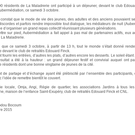
0 résidents de La Maladrerie ont participé à un déjeuner, devant le club Edoua
Aubermédiation, ce samedi 3 octobre.
 constat que le mode de vie des jeunes, des adultes et des anciens pouvaient se 
discordes et parfois rendre impossible tout dialogue, les médiateurs de nuit (Aube
ée d’organiser un grand repas collectif réunissant plusieurs générations.
ttre sur pied, Aubermédiation a fait appel à pas mal de partenaires actifs, eux au
e La Maladrerie.
i que ce samedi 3 octobre, à partir de 13 h, tout le monde s’était donné rend
e devant le club de retraités Edouard Finck.
 fourni les entrées, d’autres les plats, d’autres encore les desserts. Le soleil étan
ésultat a été à la hauteur : un grand déjeuner festif et convivial auquel ont pa
e résidents dont une bonne vingtaine de jeunes de la cité.
de partage et d’échange ayant été plébiscité par l’ensemble des participants,
c l’idée de remettre bientôt le couvert.
ie locale, Omja, Angi, Régie de quartier, les associations Jardins à tous les
he, maison de l’enfance Saint-Exupéry, club de retraités Edouard Finck et CNL.
Abdou Bocoum
re 2015