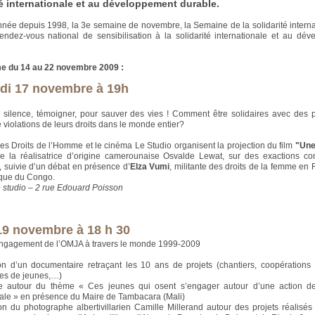
té internationale et au développement durable.
ée depuis 1998, la 3e semaine de novembre, la Semaine de la solidarité interna
endez-vous national de sensibilisation à la solidarité internationale et au dé
 du 14 au 22 novembre 2009 :
di 17 novembre à 19h
silence, témoigner, pour sauver des vies ! Comment être solidaires avec des 
e violations de leurs droits dans le monde entier?
es Droits de l’Homme et le cinéma Le Studio organisent la projection du film
"Une
 la réalisatrice d’origine camerounaise Osvalde Lewat, sur des exactions c
suivie d’un débat en présence d’
Elza Vumi
, militante des droits de la femme en
que du Congo.
studio – 2 rue Edouard Poisson
19 novembre à 18 h 30
engagement de l’OMJA à travers le monde 1999-2009
n d’un documentaire retraçant les 10 ans de projets (chantiers, coopérations c
es de jeunes,…)
autour du thème « Ces jeunes qui osent s’engager autour d’une action de 
nale » en présence du Maire de Tambacara (Mali)
n du photographe albertivillarien Camille Millerand autour des projets réalisés