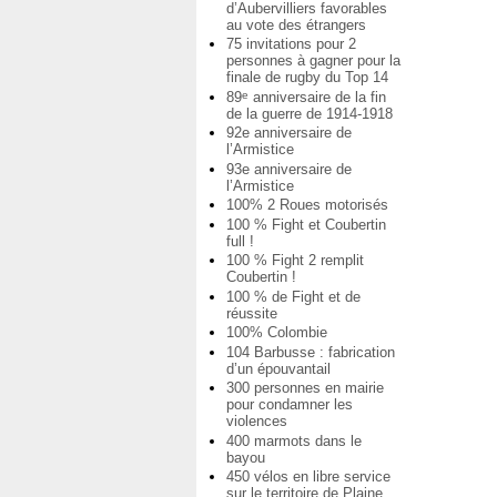
d’Aubervilliers favorables
au vote des étrangers
75 invitations pour 2
personnes à gagner pour la
finale de rugby du Top 14
89
anniversaire de la fin
e
de la guerre de 1914-1918
92e anniversaire de
l’Armistice
93e anniversaire de
l’Armistice
100% 2 Roues motorisés
100 % Fight et Coubertin
full !
100 % Fight 2 remplit
Coubertin !
100 % de Fight et de
réussite
100% Colombie
104 Barbusse : fabrication
d’un épouvantail
300 personnes en mairie
pour condamner les
violences
400 marmots dans le
bayou
450 vélos en libre service
sur le territoire de Plaine