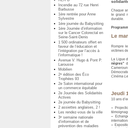
solidari
Incendie au 72 rue Henri
Barbusse
Chaque ann
1ère rentrée pour Anne
le grand r
Sylvestre
durable.
1ère journée du Babysitting
Programme
1ère Journée d’information
sur le Cancer Colorectal en
Le mar
Seine-Saint-Denis
1 500 ordinateurs offert en
Rompre le 
faveur de l’éducation et
victimes d
l’intégration par l’accès à
l’informatique !
La Ligue d
Avenue V. Hugo & Pont P.
nègres"
de
Larousse
Cameroun, 
Mobilien
Démocrati
2
édition des Éco
e
Cinéma Le 
Trophées 93
2e Salon international pour
un commerce équitable
Jeudi 
2e Journée des Solidarités
Actives
10 ans d’
2e journée du Babysitting
2 assiettes anglaises, 2 !
–
Projectio
témoignag
Les rendez-vous de la ville
–
Echange 
3
semaine nationale
e
internatio
d’information et de
–
Expositio
prévention des maladies