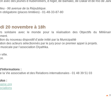
ion avec des jeunes d’Aubervilliers, d’Alger, de Bamako, de Dakar et de Rio de Jane
Bleu - 96 avenue de la République.
n obligatoire (places limitées) - 01-48-33-87-80
di 20 novembre à 18h
iers solidaire avec le monde pour la réalisation des Objectifs du Millénai
ment.
ion du nouveau dispositif d’aide initié par la Municipalité
ion des acteurs sélectionnés par le jury pour ce premier appel à projets.
 musicale par l’association Diyafrika.
 ville.
ion.
d’informations :
e la Vie associative et des Relations internationales - 01 48 39 51 03
plus :
aine.org
ociations
H