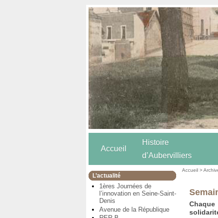
Histoire
Accueil
d’Aubervilliers
Accueil
>
Archiv
L’actualité
1ères Journées de
Semain
l’innovation en Seine-Saint-
Denis
Chaque 
Avenue de la République
solidari
RER B