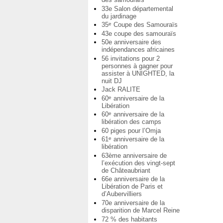
33e Salon départemental
du jardinage
35
Coupe des Samouraïs
e
43e coupe des samouraïs
50e anniversaire des
indépendances africaines
56 invitations pour 2
personnes à gagner pour
assister à UNIGHTED, la
nuit DJ
Jack RALITE
60
anniversaire de la
e
Libération
60
anniversaire de la
e
libération des camps
60 piges pour l’Omja
61
anniversaire de la
e
libération
63ème anniversaire de
l’exécution des vingt-sept
de Châteaubriant
66e anniversaire de la
Libération de Paris et
d’Aubervilliers
70e anniversaire de la
disparition de Marcel Reine
72 % des habitants