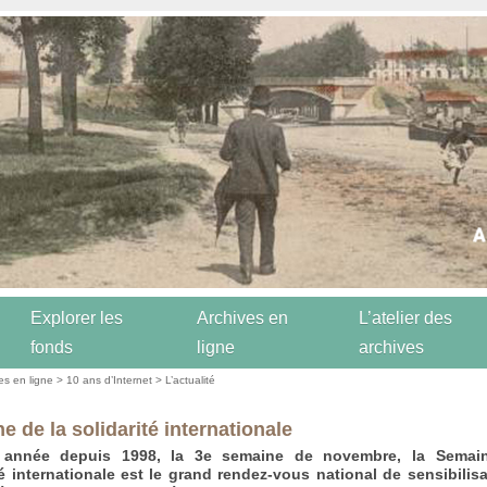
Explorer les
Archives en
L’atelier des
fonds
ligne
archives
es en ligne
>
10 ans d’Internet
>
L’actualité
e de la solidarité internationale
année depuis 1998, la 3e semaine de novembre, la Semai
té internationale est le grand rendez-vous national de sensibilisa