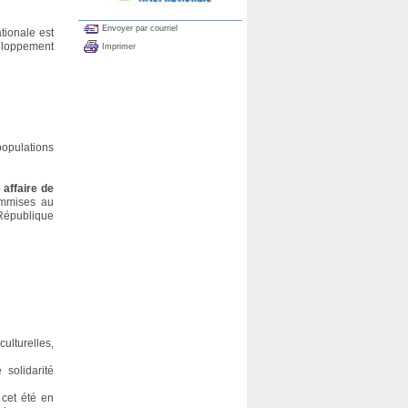
Envoyer par courriel
tionale est
veloppement
Imprimer
populations
 affaire de
ommises au
 République
ulturelles,
solidarité
 cet été en