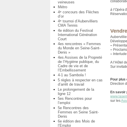
collaborat
veineuses
Métro
à l’Opéra 
4
concours des Flèches
e
Réservatio
d’or
4
tournoi d’Aubervilliers
e
CMA Tennis
Vendre
4e édition du Festival
International Génération
Aubervill
Court
Développe
4es rencontres « Femmes
–
Présentat
du Monde en Seine-Saint-
–
Proclamat
Denis »
–
Interlude
4es Assises de la Propreté
de l’Hygiène publique, du
A l’Hôtel de
Cadre de vie et de
Sur invitat
l’Embellissement
4-1 au Sambola !
Pour plus 
5 règles à respecter en cas
Direction d
d’arrêt de travail
Le prolongement de la
En savoir 
ligne 12
www.lasem
5es Rencontres pour
sur les
Ass
l’emploi
5e Rencontres des
Femmes en Seine Saint-
Denis
6e édition des Mois de
l’Emploi