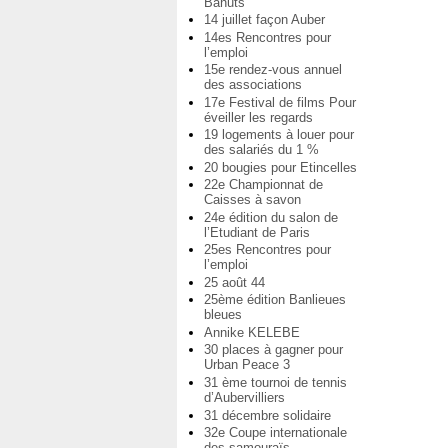
Bahuts
14 juillet façon Auber
14es Rencontres pour
l’emploi
15e rendez-vous annuel
des associations
17e Festival de films Pour
éveiller les regards
19 logements à louer pour
des salariés du 1 %
20 bougies pour Etincelles
22e Championnat de
Caisses à savon
24e édition du salon de
l’Etudiant de Paris
25es Rencontres pour
l’emploi
25 août 44
25ème édition Banlieues
bleues
Annike KELEBE
30 places à gagner pour
Urban Peace 3
31 ème tournoi de tennis
d’Aubervilliers
31 décembre solidaire
32e Coupe internationale
des samouraïs