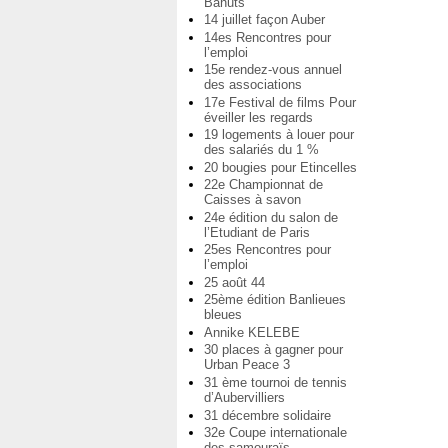
Bahuts
14 juillet façon Auber
14es Rencontres pour
l’emploi
15e rendez-vous annuel
des associations
17e Festival de films Pour
éveiller les regards
19 logements à louer pour
des salariés du 1 %
20 bougies pour Etincelles
22e Championnat de
Caisses à savon
24e édition du salon de
l’Etudiant de Paris
25es Rencontres pour
l’emploi
25 août 44
25ème édition Banlieues
bleues
Annike KELEBE
30 places à gagner pour
Urban Peace 3
31 ème tournoi de tennis
d’Aubervilliers
31 décembre solidaire
32e Coupe internationale
des samouraïs