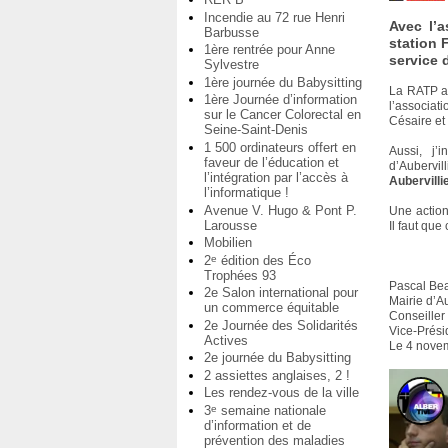
Incendie au 72 rue Henri
Avec l’a
Barbusse
station 
1ère rentrée pour Anne
service 
Sylvestre
1ère journée du Babysitting
La RATP an
1ère Journée d’information
l’associat
sur le Cancer Colorectal en
Césaire et 
Seine-Saint-Denis
1 500 ordinateurs offert en
Aussi, j’i
faveur de l’éducation et
d’Aubervil
l’intégration par l’accès à
Aubervilli
l’informatique !
Avenue V. Hugo & Pont P.
Une action
Larousse
Il faut que
Mobilien
2
édition des Éco
e
Trophées 93
Pascal Be
2e Salon international pour
Mairie d’Au
un commerce équitable
Conseiller
2e Journée des Solidarités
Vice-Prés
Actives
Le 4 nove
2e journée du Babysitting
2 assiettes anglaises, 2 !
Les rendez-vous de la ville
3
semaine nationale
e
d’information et de
prévention des maladies