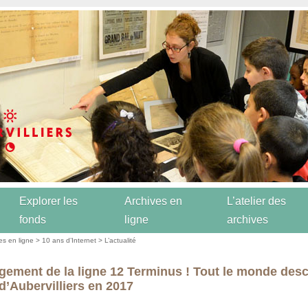
Explorer les
Archives en
L’atelier des
fonds
ligne
archives
es en ligne
>
10 ans d’Internet
>
L’actualité
gement de la ligne 12 Terminus ! Tout le monde des
 d’Aubervilliers en 2017