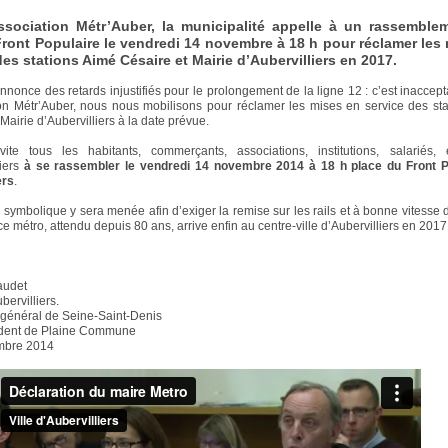
ssociation Métr’Auber, la municipalité appelle à un rassemble
Front Populaire le vendredi 14 novembre à 18 h pour réclamer les
des stations Aimé Césaire et Mairie d’Aubervilliers en 2017.
nonce des retards injustifiés pour le prolongement de la ligne 12 : c’est inaccept
ion Métr’Auber, nous nous mobilisons pour réclamer les mises en service des st
Mairie d’Aubervilliers à la date prévue.
nvite tous les habitants, commerçants, associations, institutions, salariés, 
liers
à se rassembler le vendredi 14 novembre 2014 à 18 h place du Front P
ers
.
 symbolique y sera menée afin d’exiger la remise sur les rails et à bonne vitesse d
 ce métro, attendu depuis 80 ans, arrive enfin au centre-ville d’Aubervilliers en 2017 
audet
bervilliers.
 général de Seine-Saint-Denis
ident de Plaine Commune
mbre 2014