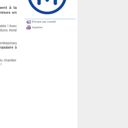
ment à la
 mises en
Envoyer par courriel
able ! Avec
Imprimer
ations Aimé
entreprises
opulaire à
u chantier.
!