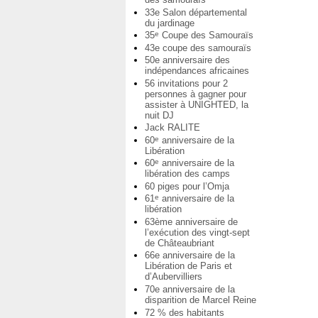
33e Salon départemental
du jardinage
35
Coupe des Samouraïs
e
43e coupe des samouraïs
50e anniversaire des
indépendances africaines
56 invitations pour 2
personnes à gagner pour
assister à UNIGHTED, la
nuit DJ
Jack RALITE
60
anniversaire de la
e
Libération
60
anniversaire de la
e
libération des camps
60 piges pour l’Omja
61
anniversaire de la
e
libération
63ème anniversaire de
l’exécution des vingt-sept
de Châteaubriant
66e anniversaire de la
Libération de Paris et
d’Aubervilliers
70e anniversaire de la
disparition de Marcel Reine
72 % des habitants