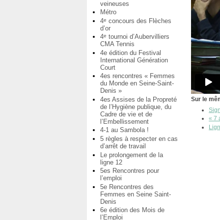
veineuses
Métro
4
concours des Flèches
e
d’or
4
tournoi d’Aubervilliers
e
CMA Tennis
4e édition du Festival
International Génération
Court
4es rencontres « Femmes
du Monde en Seine-Saint-
Denis »
4es Assises de la Propreté
Sur le mêm
de l’Hygiène publique, du
Sign
Cadre de vie et de
« 7 
l’Embellissement
Lign
4-1 au Sambola !
5 règles à respecter en cas
d’arrêt de travail
Le prolongement de la
ligne 12
5es Rencontres pour
l’emploi
5e Rencontres des
Femmes en Seine Saint-
Denis
6e édition des Mois de
l’Emploi