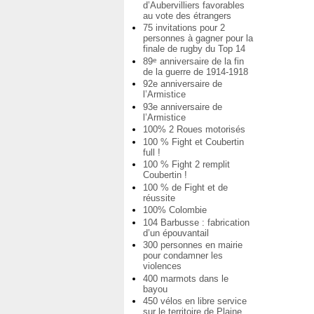
d’Aubervilliers favorables
au vote des étrangers
75 invitations pour 2
personnes à gagner pour la
finale de rugby du Top 14
89
anniversaire de la fin
e
de la guerre de 1914-1918
92e anniversaire de
l’Armistice
93e anniversaire de
l’Armistice
100% 2 Roues motorisés
100 % Fight et Coubertin
full !
100 % Fight 2 remplit
Coubertin !
100 % de Fight et de
réussite
100% Colombie
104 Barbusse : fabrication
d’un épouvantail
300 personnes en mairie
pour condamner les
violences
400 marmots dans le
bayou
450 vélos en libre service
sur le territoire de Plaine