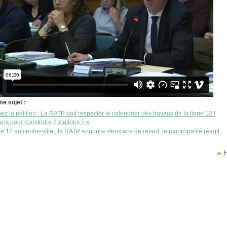
e sujet :
ez la pétition : La RATP doit respecter le calendrier des travaux de la ligne 12 !
ans pour construire 2 stations ? »
e 12 en centre-ville : la RATP annonce deux ans de retard, la municipalité réagit
H