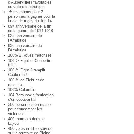
d’Aubervilliers favorables
au vote des étrangers
75 invitations pour 2
personnes à gagner pour la
finale de rugby du Top 14
89
anniversaire de la fin
e
de la guerre de 1914-1918
92e anniversaire de
l’Armistice
93e anniversaire de
l’Armistice
100% 2 Roues motorisés
100 % Fight et Coubertin
full !
100 % Fight 2 remplit
Coubertin !
100 % de Fight et de
réussite
100% Colombie
104 Barbusse : fabrication
d’un épouvantail
300 personnes en mairie
pour condamner les
violences
400 marmots dans le
bayou
450 vélos en libre service
sur le territoire de Plaine