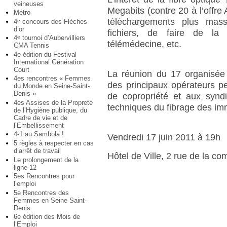
veineuses
Megabits (contre 20 à l’offre
Métro
téléchargements plus massi
4
concours des Flèches
e
d’or
fichiers, de faire de la 
4
tournoi d’Aubervilliers
e
télémédecine, etc.
CMA Tennis
4e édition du Festival
International Génération
Court
La réunion du 17 organisée p
4es rencontres « Femmes
des principaux opérateurs pe
du Monde en Seine-Saint-
Denis »
de copropriété et aux syndi
4es Assises de la Propreté
techniques du fibrage des im
de l’Hygiène publique, du
Cadre de vie et de
l’Embellissement
4-1 au Sambola !
Vendredi 17 juin 2011 à 19h
5 règles à respecter en cas
d’arrêt de travail
Hôtel de Ville, 2 rue de la c
Le prolongement de la
ligne 12
5es Rencontres pour
l’emploi
5e Rencontres des
Femmes en Seine Saint-
Denis
6e édition des Mois de
l’Emploi