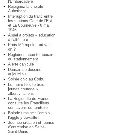
l’Embarcadère
Rejoignez la chorale
Auberbabel
Interruption du trafic entre
les stations Gare de l’Est
et La Courneuve - 8 mai
1945
Appel à projets « éducation
à l’altérité »
Paris Métropole : où va-t-
on ?
Réglementation temporaire
du stationnement
Alerte canicule
Demain se dessine
aujourd’hui
Soirée chic au Corbu
Le maire félicite trois
jeunes courageux
albertivillariens
La Région Ile-de-France
consulte les Franciliens
sur l’avenir du territoire
Balade urbaine : l’emploi,
l’agglo y travaille !
Journée création et reprise
d’entreprise en Seine-
Saint-Denis