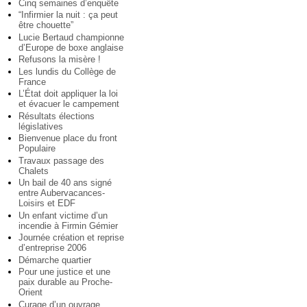
Cinq semaines d’enquête
“Infirmier la nuit : ça peut
être chouette”
Lucie Bertaud championne
d’Europe de boxe anglaise
Refusons la misère !
Les lundis du Collège de
France
L’État doit appliquer la loi
et évacuer le campement
Résultats élections
législatives
Bienvenue place du front
Populaire
Travaux passage des
Chalets
Un bail de 40 ans signé
entre Aubervacances-
Loisirs et EDF
Un enfant victime d’un
incendie à Firmin Gémier
Journée création et reprise
d’entreprise 2006
Démarche quartier
Pour une justice et une
paix durable au Proche-
Orient
Curage d’un ouvrage