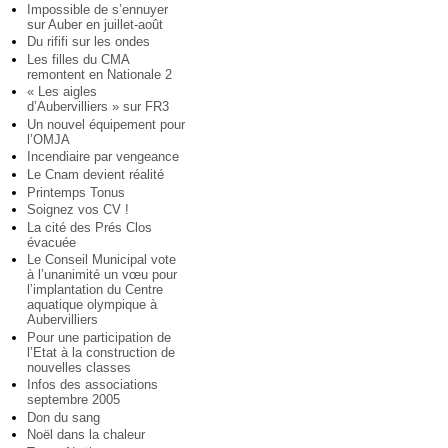
Impossible de s’ennuyer
sur Auber en juillet-août
Du rififi sur les ondes
Les filles du CMA
remontent en Nationale 2
« Les aigles
d’Aubervilliers » sur FR3
Un nouvel équipement pour
l’OMJA
Incendiaire par vengeance
Le Cnam devient réalité
Printemps Tonus
Soignez vos CV !
La cité des Prés Clos
évacuée
Le Conseil Municipal vote
à l’unanimité un vœu pour
l’implantation du Centre
aquatique olympique à
Aubervilliers
Pour une participation de
l’Etat à la construction de
nouvelles classes
Infos des associations
septembre 2005
Don du sang
Noël dans la chaleur