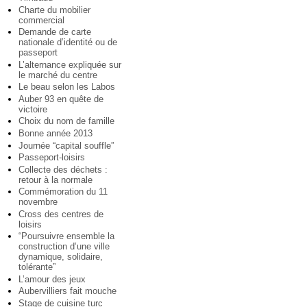
Charte du mobilier
commercial
Demande de carte
nationale d’identité ou de
passeport
L’alternance expliquée sur
le marché du centre
Le beau selon les Labos
Auber 93 en quête de
victoire
Choix du nom de famille
Bonne année 2013
Journée “capital souffle”
Passeport-loisirs
Collecte des déchets :
retour à la normale
Commémoration du 11
novembre
Cross des centres de
loisirs
“Poursuivre ensemble la
construction d’une ville
dynamique, solidaire,
tolérante”
L’amour des jeux
Aubervilliers fait mouche
Stage de cuisine turc