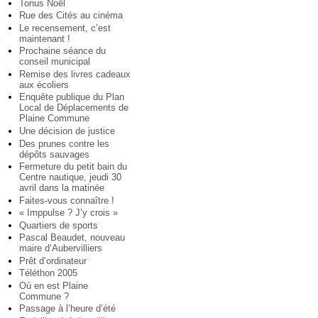
Tonus Noël
Rue des Cités au cinéma
Le recensement, c’est
maintenant !
Prochaine séance du
conseil municipal
Remise des livres cadeaux
aux écoliers
Enquête publique du Plan
Local de Déplacements de
Plaine Commune
Une décision de justice
Des prunes contre les
dépôts sauvages
Fermeture du petit bain du
Centre nautique, jeudi 30
avril dans la matinée
Faites-vous connaître !
« Imppulse ? J’y crois »
Quartiers de sports
Pascal Beaudet, nouveau
maire d’Aubervilliers
Prêt d’ordinateur
Téléthon 2005
Où en est Plaine
Commune ?
Passage à l’heure d’été