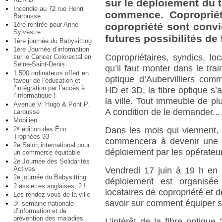
sur le déploiement du t
Incendie au 72 rue Henri
commence. Copropriéta
Barbusse
1ère rentrée pour Anne
copropriété sont convi
Sylvestre
futures possibilités de 
1ère journée du Babysitting
1ère Journée d’information
Copropriétaires, syndics, lo
sur le Cancer Colorectal en
Seine-Saint-Denis
qu’il faut monter dans le tra
1 500 ordinateurs offert en
optique d’Aubervilliers com
faveur de l’éducation et
l’intégration par l’accès à
HD et 3D, la fibre optique s’a
l’informatique !
la ville. Tout immeuble de p
Avenue V. Hugo & Pont P.
A condition de le demander...
Larousse
Mobilien
2
édition des Éco
e
Dans les mois qui viennent, l
Trophées 93
commencera à devenir une ré
2e Salon international pour
déploiement par les opérateu
un commerce équitable
2e Journée des Solidarités
Actives
Vendredi 17 juin à 19 h en 
2e journée du Babysitting
déploiement est organisée 
2 assiettes anglaises, 2 !
locataires de copropriété et d
Les rendez-vous de la ville
savoir sur comment équiper 
3
semaine nationale
e
d’information et de
prévention des maladies
L’intérêt de la fibre optique