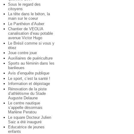
Sous le regard des
citoyens
La tête dans le béton, la
main sur le coeur
Le Panthéon d’Auber
Chantier de VEOLIA
canalisation d’eau potable
avenue Victor Hugo
Le Brésil comme si vous y
étiez
Joue contre joue
Auxiliaires de puériculture
Sports au féminin dans les
banlieues
Avis d’enquête publique
Le sport, c’est la santé !
Information et dépistage
Rénovation de la piste
d’athlétisme du Stade
Auguste Delaune
Le centre nautique
s’appelle désormais
Marlène Peratou
Le square Docteur Julien
Saiz a été inauguré
Educatrice de jeunes
enfants