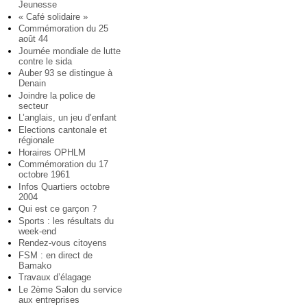
Jeunesse
« Café solidaire »
Commémoration du 25
août 44
Journée mondiale de lutte
contre le sida
Auber 93 se distingue à
Denain
Joindre la police de
secteur
L’anglais, un jeu d’enfant
Elections cantonale et
régionale
Horaires OPHLM
Commémoration du 17
octobre 1961
Infos Quartiers octobre
2004
Qui est ce garçon ?
Sports : les résultats du
week-end
Rendez-vous citoyens
FSM : en direct de
Bamako
Travaux d’élagage
Le 2ème Salon du service
aux entreprises