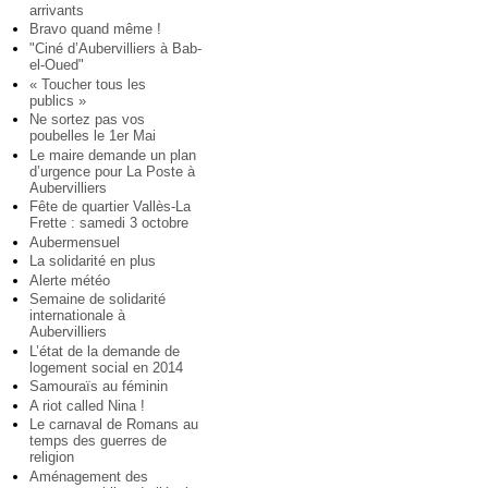
arrivants
Bravo quand même !
"Ciné d’Aubervilliers à Bab-
el-Oued"
« Toucher tous les
publics »
Ne sortez pas vos
poubelles le 1er Mai
Le maire demande un plan
d’urgence pour La Poste à
Aubervilliers
Fête de quartier Vallès-La
Frette : samedi 3 octobre
Aubermensuel
La solidarité en plus
Alerte météo
Semaine de solidarité
internationale à
Aubervilliers
L’état de la demande de
logement social en 2014
Samouraïs au féminin
A riot called Nina !
Le carnaval de Romans au
temps des guerres de
religion
Aménagement des