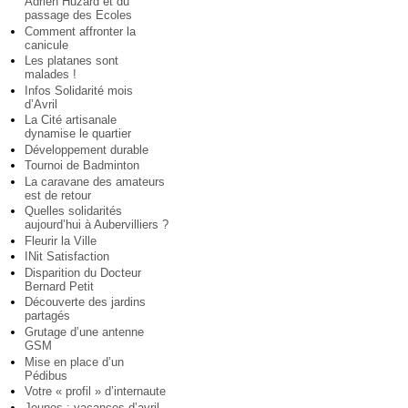
Adrien Huzard et du
passage des Ecoles
Comment affronter la
canicule
Les platanes sont
malades !
Infos Solidarité mois
d’Avril
La Cité artisanale
dynamise le quartier
Développement durable
Tournoi de Badminton
La caravane des amateurs
est de retour
Quelles solidarités
aujourd’hui à Aubervilliers ?
Fleurir la Ville
INit Satisfaction
Disparition du Docteur
Bernard Petit
Découverte des jardins
partagés
Grutage d’une antenne
GSM
Mise en place d’un
Pédibus
Votre « profil » d’internaute
Jeunes : vacances d’avril