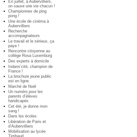
En juillet, à Aubervilliers,
on sauve une vie chacun !
Championnes de ping
pong !
Une école de cinéma à
Aubervilliers
Recherche
accompagnateurs
Le travail et le sérieux, ça
paye !
Rencontre citoyenne au
collège Rosa Luxemburg
Des experts à domicile
Indans’cité, champion de
France !
La brochure jeune public
est en ligne
Marché de Noël
Un numéro pour les
parents d’élèves
handicapés.
Cet été, je donne mon
sang !
Dans les écoles
Libération de Paris et
d’Aubervilliers
Mobilisation au lycée
Timbaud