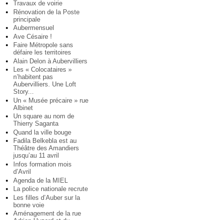
Travaux de voirie
Rénovation de la Poste
principale
Aubermensuel
Ave Césaire !
Faire Métropole sans
défaire les territoires
Alain Delon à Aubervilliers
Les « Colocataires »
n’habitent pas
Aubervilliers. Une Loft
Story...
Un « Musée précaire » rue
Albinet
Un square au nom de
Thierry Saganta
Quand la ville bouge
Fadila Belkebla est au
Théâtre des Amandiers
jusqu’au 11 avril
Infos formation mois
d’Avril
Agenda de la MIEL
La police nationale recrute
Les filles d’Auber sur la
bonne voie
Aménagement de la rue