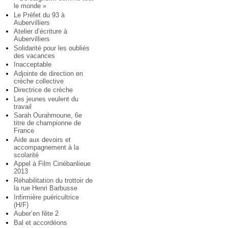
le monde »
Le Préfet du 93 à
Aubervilliers
Atelier d’écriture à
Aubervilliers
Solidarité pour les oubliés
des vacances
Inacceptable
Adjointe de direction en
crèche collective
Directrice de crèche
Les jeunes veulent du
travail
Sarah Ourahmoune, 6e
titre de championne de
France
Aide aux devoirs et
accompagnement à la
scolarité
Appel à Film Cinébanlieue
2013
Réhabilitation du trottoir de
la rue Henri Barbusse
Infirmière puéricultrice
(H/F)
Auber’en fête 2
Bal et accordéons