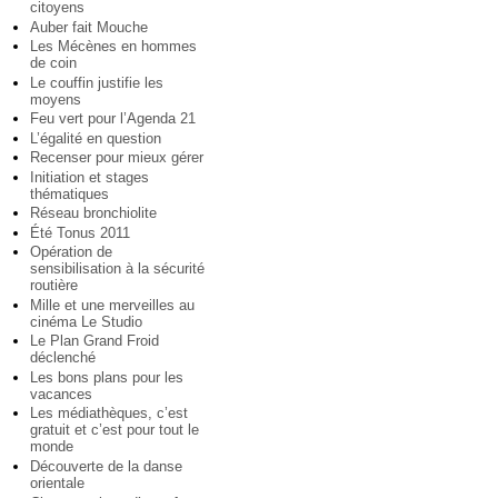
citoyens
Auber fait Mouche
Les Mécènes en hommes
de coin
Le couffin justifie les
moyens
Feu vert pour l’Agenda 21
L’égalité en question
Recenser pour mieux gérer
Initiation et stages
thématiques
Réseau bronchiolite
Été Tonus 2011
Opération de
sensibilisation à la sécurité
routière
Mille et une merveilles au
cinéma Le Studio
Le Plan Grand Froid
déclenché
Les bons plans pour les
vacances
Les médiathèques, c’est
gratuit et c’est pour tout le
monde
Découverte de la danse
orientale