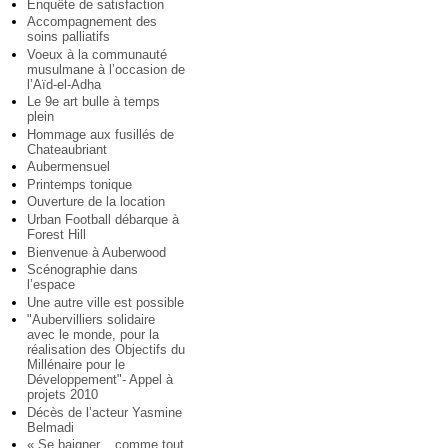
Enquête de satisfaction
Accompagnement des
soins palliatifs
Voeux à la communauté
musulmane à l’occasion de
l’Aïd-el-Adha
Le 9e art bulle à temps
plein
Hommage aux fusillés de
Chateaubriant
Aubermensuel
Printemps tonique
Ouverture de la location
Urban Football débarque à
Forest Hill
Bienvenue à Auberwood
Scénographie dans
l’espace
Une autre ville est possible
"Aubervilliers solidaire
avec le monde, pour la
réalisation des Objectifs du
Millénaire pour le
Développement"- Appel à
projets 2010
Décès de l’acteur Yasmine
Belmadi
« Se baigner... comme tout