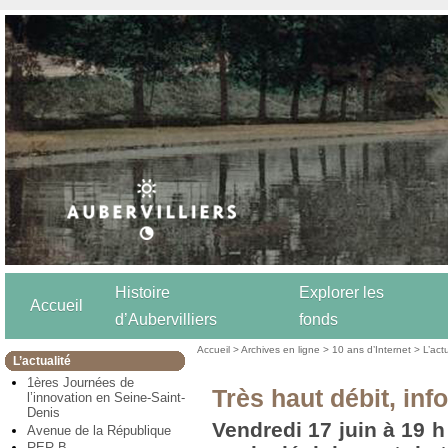
Histoire
Explorer les
Accueil
d’Aubervilliers
fonds
Accueil
>
Archives en ligne
>
10 ans d’Internet
>
L’act
L’actualité
1ères Journées de
Très haut débit, in
l’innovation en Seine-Saint-
Denis
Vendredi 17 juin à 19 h
Avenue de la République
RER B