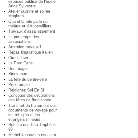
espaces publics de l’école
Anne Sylvestre
Atelier cuisine et soirée
Maghreb
Quand la télé parle du
théâtre et d’Aubervilliers
Travaux d’assainissement
Le printemps des
associations
Attention travaux !
Repas linguistique italien
Circul ’Livre
Le Parc Canal
Hommages
Bienvenue !
La fête du centre-ville
Proxi-emploi
Rejoignez Sol En Si
Concours des décorations
des fêtes de fin d’année
Transfert du traitement des
documents de voyage pour
les réfugiés et les
étrangers mineurs
Remise des Éco Trophées
93
Michel Jonasz en escale à