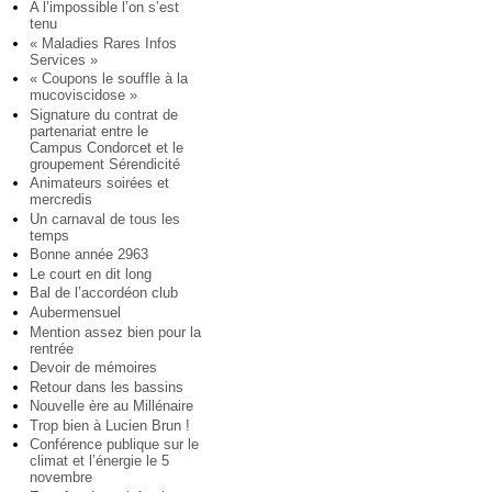
A l’impossible l’on s’est
tenu
« Maladies Rares Infos
Services »
« Coupons le souffle à la
mucoviscidose »
Signature du contrat de
partenariat entre le
Campus Condorcet et le
groupement Sérendicité
Animateurs soirées et
mercredis
Un carnaval de tous les
temps
Bonne année 2963
Le court en dit long
Bal de l’accordéon club
Aubermensuel
Mention assez bien pour la
rentrée
Devoir de mémoires
Retour dans les bassins
Nouvelle ère au Millénaire
Trop bien à Lucien Brun !
Conférence publique sur le
climat et l’énergie le 5
novembre