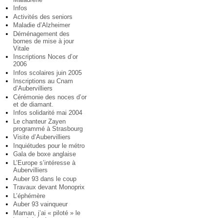
Infos
Activités des seniors
Maladie d’Alzheimer
Déménagement des
bornes de mise à jour
Vitale
Inscriptions Noces d’or
2006
Infos scolaires juin 2005
Inscriptions au Cnam
d’Aubervilliers
Cérémonie des noces d’or
et de diamant.
Infos solidarité mai 2004
Le chanteur Zayen
programmé à Strasbourg
Visite d’Aubervilliers
Inquiétudes pour le métro
Gala de boxe anglaise
L’Europe s’intéresse à
Aubervilliers
Auber 93 dans le coup
Travaux devant Monoprix
L’éphémère
Auber 93 vainqueur
Maman, j’ai « piloté » le