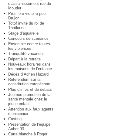
d’assainissement rue du
Moutier
Première victoire pour
Drujon
Totof invité du roi de
Thaïlande
Stage d’aquarelle
Concours de scénarios
Ensemble contre toutes
les violences !
Tranquilité vacances
Départ à la retraite
Nouveaux horaires dans
les maisons de l’enfance
Décès d’Adrien Huzard
Référendum sur la
constitution européenne
Plus d’infos et de débats
Journée promotion de la
santé mentale chez le
jeune enfant
Attention aux faux agents
municipaux
Casting
Présentation de l’équipe
Auber 93
Carte blanche à Roger