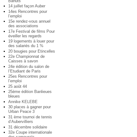
Bahuts
14 juillet façon Auber
14es Rencontres pour
l’emploi
15e rendez-vous annuel
des associations
17e Festival de films Pour
éveiller les regards
19 logements à louer pour
des salariés du 1 %
20 bougies pour Etincelles
22e Championnat de
Caisses à savon
24e édition du salon de
l’Etudiant de Paris
25es Rencontres pour
l’emploi
25 août 44
25ème édition Banlieues
bleues
Annike KELEBE
30 places à gagner pour
Urban Peace 3
31 ème tournoi de tennis
d’Aubervilliers
31 décembre solidaire
32e Coupe internationale
des samouraïs