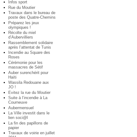
Infos sport
Rue du Moutier
Travaux dans le bureau de
poste des Quatre-Chemins
Préparez les jeux
olympiques !
Récolte du miel
d’Aubervilliers
Rassemblement solidaire
après l’attentat de Tunis
Incendie au Square des
Roses
Cérémonie pour les
massacres de Sétif
Auber surenchérit pour
Haïti
Wassila Redouane aux
JO !
Evitez la rue du Moutier
Suite à l’incendie à La
Courneuve
Aubermensuel
La Ville investit dans le
lien soci@l
La fin des papillons de
papier
Travaux de voirie en juillet