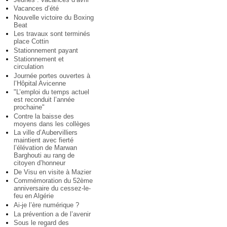
Vacances d’été
Nouvelle victoire du Boxing
Beat
Les travaux sont terminés
place Cottin
Stationnement payant
Stationnement et
circulation
Journée portes ouvertes à
l’Hôpital Avicenne
"L’emploi du temps actuel
est reconduit l’année
prochaine"
Contre la baisse des
moyens dans les collèges
La ville d’Aubervilliers
maintient avec fierté
l’élévation de Marwan
Barghouti au rang de
citoyen d’honneur
De Visu en visite à Mazier
Commémoration du 52ème
anniversaire du cessez-le-
feu en Algérie
Ai-je l’ère numérique ?
La prévention a de l’avenir
Sous le regard des