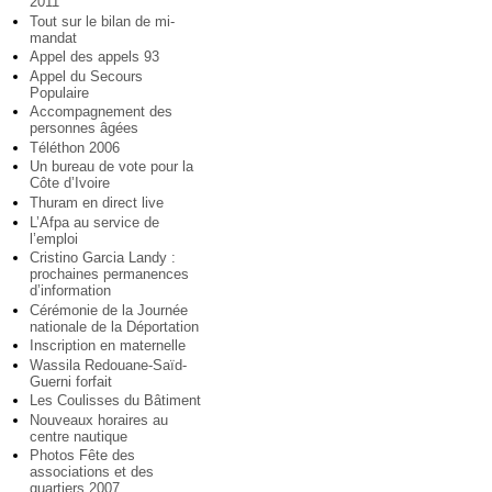
2011
Tout sur le bilan de mi-
mandat
Appel des appels 93
Appel du Secours
Populaire
Accompagnement des
personnes âgées
Téléthon 2006
Un bureau de vote pour la
Côte d’Ivoire
Thuram en direct live
L’Afpa au service de
l’emploi
Cristino Garcia Landy :
prochaines permanences
d’information
Cérémonie de la Journée
nationale de la Déportation
Inscription en maternelle
Wassila Redouane-Saïd-
Guerni forfait
Les Coulisses du Bâtiment
Nouveaux horaires au
centre nautique
Photos Fête des
associations et des
quartiers 2007