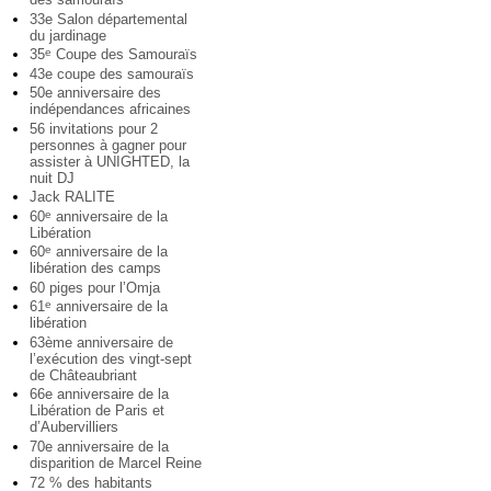
33e Salon départemental
du jardinage
35
Coupe des Samouraïs
e
43e coupe des samouraïs
50e anniversaire des
indépendances africaines
56 invitations pour 2
personnes à gagner pour
assister à UNIGHTED, la
nuit DJ
Jack RALITE
60
anniversaire de la
e
Libération
60
anniversaire de la
e
libération des camps
60 piges pour l’Omja
61
anniversaire de la
e
libération
63ème anniversaire de
l’exécution des vingt-sept
de Châteaubriant
66e anniversaire de la
Libération de Paris et
d’Aubervilliers
70e anniversaire de la
disparition de Marcel Reine
72 % des habitants