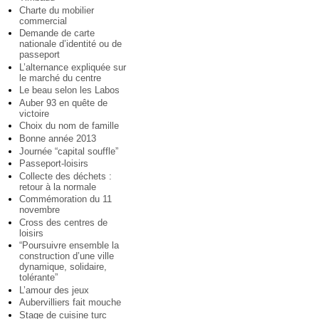
Charte du mobilier
commercial
Demande de carte
nationale d’identité ou de
passeport
L’alternance expliquée sur
le marché du centre
Le beau selon les Labos
Auber 93 en quête de
victoire
Choix du nom de famille
Bonne année 2013
Journée “capital souffle”
Passeport-loisirs
Collecte des déchets :
retour à la normale
Commémoration du 11
novembre
Cross des centres de
loisirs
“Poursuivre ensemble la
construction d’une ville
dynamique, solidaire,
tolérante”
L’amour des jeux
Aubervilliers fait mouche
Stage de cuisine turc