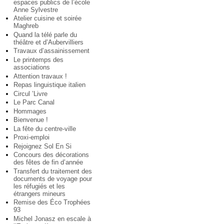
espaces publics de l’école
Anne Sylvestre
Atelier cuisine et soirée
Maghreb
Quand la télé parle du
théâtre et d’Aubervilliers
Travaux d’assainissement
Le printemps des
associations
Attention travaux !
Repas linguistique italien
Circul ’Livre
Le Parc Canal
Hommages
Bienvenue !
La fête du centre-ville
Proxi-emploi
Rejoignez Sol En Si
Concours des décorations
des fêtes de fin d’année
Transfert du traitement des
documents de voyage pour
les réfugiés et les
étrangers mineurs
Remise des Éco Trophées
93
Michel Jonasz en escale à