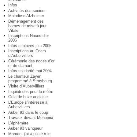
Infos
Activités des seniors
Maladie d’Alzheimer
Déménagement des
bornes de mise à jour
Vitale
Inscriptions Noces d’or
2006
Infos scolaires juin 2005
Inscriptions au Cnam
d’Aubervilliers
Cérémonie des noces d’or
et de diamant.
Infos solidarité mai 2004
Le chanteur Zayen
programmé à Strasbourg
Visite d’Aubervilliers
Inquiétudes pour le métro
Gala de boxe anglaise
L’Europe s’intéresse à
Aubervilliers
Auber 93 dans le coup
Travaux devant Monoprix
L’éphémère
Auber 93 vainqueur
Maman, j’ai « piloté » le