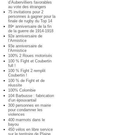
d’Aubervilliers favorables
au vote des étrangers
75 invitations pour 2
personnes à gagner pour la
finale de rugby du Top 14
89
anniversaire de la fin
e
de la guerre de 1914-1918
92e anniversaire de
l’Armistice
93e anniversaire de
l’Armistice
100% 2 Roues motorisés
100 % Fight et Coubertin
full !
100 % Fight 2 remplit
Coubertin !
100 % de Fight et de
réussite
100% Colombie
104 Barbusse : fabrication
d’un épouvantail
300 personnes en mairie
pour condamner les
violences
400 marmots dans le
bayou
450 vélos en libre service
sur le territoire de Plaine