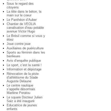
Sous le regard des
citoyens
La tête dans le béton, la
main sur le coeur
Le Panthéon d’Auber
Chantier de VEOLIA
canalisation d’eau potable
avenue Victor Hugo
Le Brésil comme si vous y
étiez
Joue contre joue
Auxiliaires de puériculture
Sports au féminin dans les
banlieues
Avis d’enquête publique
Le sport, c’est la santé !
Information et dépistage
Rénovation de la piste
d’athlétisme du Stade
Auguste Delaune
Le centre nautique
s’appelle désormais
Marlène Peratou
Le square Docteur Julien
Saiz a été inauguré
Educatrice de jeunes
enfants