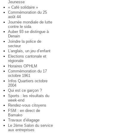
Jeunesse
« Café solidaire »
Commémoration du 25
août 44
Journée mondiale de lutte
contre le sida
Auber 93 se distingue à
Denain
Joindre la police de
secteur
L’anglais, un jeu d’enfant
Elections cantonale et
régionale
Horaires OPHLM
Commémoration du 17
octobre 1961
Infos Quartiers octobre
2004
Qui est ce garçon ?
Sports : les résultats du
week-end
Rendez-vous citoyens
FSM : en direct de
Bamako
Travaux d’élagage
Le 2ème Salon du service
aux entreprises