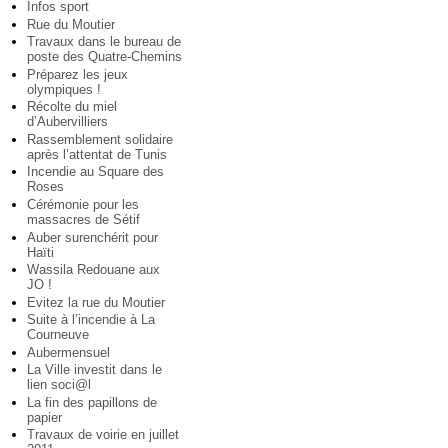
Infos sport
Rue du Moutier
Travaux dans le bureau de
poste des Quatre-Chemins
Préparez les jeux
olympiques !
Récolte du miel
d’Aubervilliers
Rassemblement solidaire
après l’attentat de Tunis
Incendie au Square des
Roses
Cérémonie pour les
massacres de Sétif
Auber surenchérit pour
Haïti
Wassila Redouane aux
JO !
Evitez la rue du Moutier
Suite à l’incendie à La
Courneuve
Aubermensuel
La Ville investit dans le
lien soci@l
La fin des papillons de
papier
Travaux de voirie en juillet