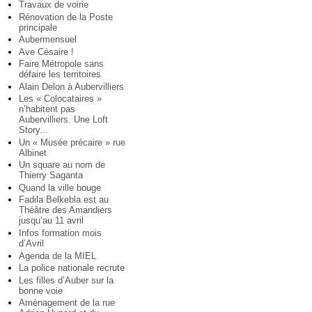
Travaux de voirie
Rénovation de la Poste
principale
Aubermensuel
Ave Césaire !
Faire Métropole sans
défaire les territoires
Alain Delon à Aubervilliers
Les « Colocataires »
n’habitent pas
Aubervilliers. Une Loft
Story...
Un « Musée précaire » rue
Albinet
Un square au nom de
Thierry Saganta
Quand la ville bouge
Fadila Belkebla est au
Théâtre des Amandiers
jusqu’au 11 avril
Infos formation mois
d’Avril
Agenda de la MIEL
La police nationale recrute
Les filles d’Auber sur la
bonne voie
Aménagement de la rue