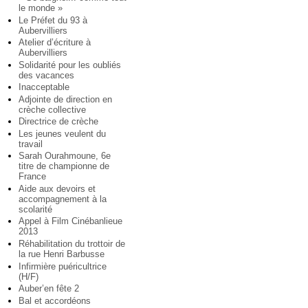
le monde »
Le Préfet du 93 à
Aubervilliers
Atelier d’écriture à
Aubervilliers
Solidarité pour les oubliés
des vacances
Inacceptable
Adjointe de direction en
crèche collective
Directrice de crèche
Les jeunes veulent du
travail
Sarah Ourahmoune, 6e
titre de championne de
France
Aide aux devoirs et
accompagnement à la
scolarité
Appel à Film Cinébanlieue
2013
Réhabilitation du trottoir de
la rue Henri Barbusse
Infirmière puéricultrice
(H/F)
Auber’en fête 2
Bal et accordéons