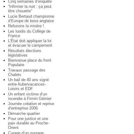
Cinq semaines d’enquête
“Infirmier la nuit : ça peut
être chouette”
Lucie Bertaud championne
d’Europe de boxe anglaise
Refusons la misère !
Les lundis du Collège de
France
L’État doit appliquer la loi
et évacuer le campement
Résultats élections
législatives
Bienvenue place du front
Populaire
Travaux passage des
Chalets
Un bail de 40 ans signé
entre Aubervacances-
Loisirs et EDF
Un enfant victime d’un
incendie à Firmin Gémier
Journée création et reprise
d’entreprise 2006
Démarche quartier
Pour une justice et une
paix durable au Proche-
Orient
Curage d’un ouvrage