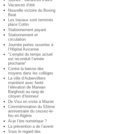
Vacances d’été
Nouvelle victoire du Boxing
Beat
Les travaux sont terminés
place Cottin
Stationnement payant
Stationnement et
circulation
Journée portes ouvertes à
l’Hôpital Avicenne
"L’emploi du temps actuel
est reconduit l’année
prochaine"
Contre la baisse des
moyens dans les collèges
La ville d’Aubervilliers
maintient avec fierté
l’élévation de Marwan
Barghouti au rang de
citoyen d’honneur
De Visu en visite à Mazier
Commémoration du 52ème
anniversaire du cessez-le-
feu en Algérie
Ai-je l’ère numérique ?
La prévention a de l’avenir
Sous le regard des