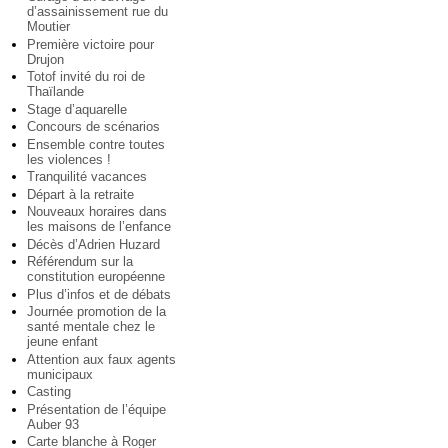
d’assainissement rue du
Moutier
Première victoire pour
Drujon
Totof invité du roi de
Thaïlande
Stage d’aquarelle
Concours de scénarios
Ensemble contre toutes
les violences !
Tranquilité vacances
Départ à la retraite
Nouveaux horaires dans
les maisons de l’enfance
Décès d’Adrien Huzard
Référendum sur la
constitution européenne
Plus d’infos et de débats
Journée promotion de la
santé mentale chez le
jeune enfant
Attention aux faux agents
municipaux
Casting
Présentation de l’équipe
Auber 93
Carte blanche à Roger