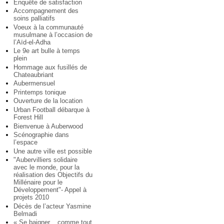
Enquête de satisfaction
Accompagnement des
soins palliatifs
Voeux à la communauté
musulmane à l’occasion de
l’Aïd-el-Adha
Le 9e art bulle à temps
plein
Hommage aux fusillés de
Chateaubriant
Aubermensuel
Printemps tonique
Ouverture de la location
Urban Football débarque à
Forest Hill
Bienvenue à Auberwood
Scénographie dans
l’espace
Une autre ville est possible
"Aubervilliers solidaire
avec le monde, pour la
réalisation des Objectifs du
Millénaire pour le
Développement"- Appel à
projets 2010
Décès de l’acteur Yasmine
Belmadi
« Se baigner... comme tout