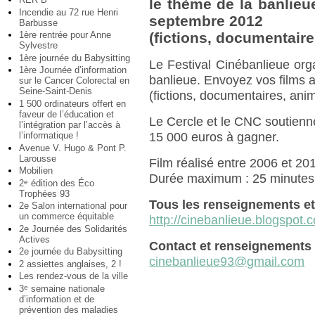
le thème de la banlieu
Incendie au 72 rue Henri
septembre 2012
Barbusse
1ère rentrée pour Anne
(fictions, documentaire
Sylvestre
1ère journée du Babysitting
Le Festival Cinébanlieue org
1ère Journée d’information
banlieue. Envoyez vos films 
sur le Cancer Colorectal en
Seine-Saint-Denis
(fictions, documentaires, anim
1 500 ordinateurs offert en
faveur de l’éducation et
Le Cercle et le CNC soutiennen
l’intégration par l’accès à
l’informatique !
15 000 euros à gagner.
Avenue V. Hugo & Pont P.
Larousse
Film réalisé entre 2006 et 20
Mobilien
Durée maximum : 25 minutes
2
édition des Éco
e
Trophées 93
Tous les renseignements et l
2e Salon international pour
un commerce équitable
http://cinebanlieue.blogspot.
2e Journée des Solidarités
Actives
Contact et renseignements 
2e journée du Babysitting
cinebanlieue93@gmail.com
2 assiettes anglaises, 2 !
Les rendez-vous de la ville
3
semaine nationale
e
d’information et de
prévention des maladies