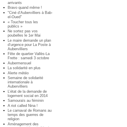
arrivants
Bravo quand même !
"Ciné d’Aubervilliers à Bab-
el-Oued"
« Toucher tous les
publics »
Ne sortez pas vos
poubelles le 1er Mai
Le maire demande un plan
d’urgence pour La Poste à
Aubervilliers
Fête de quartier Vallès-La
Frette : samedi 3 octobre
Aubermensuel
La solidarité en plus
Alerte météo
Semaine de solidarité
internationale à
Aubervilliers
L’état de la demande de
logement social en 2014
Samouraïs au féminin
A riot called Nina !
Le carnaval de Romans au
temps des guerres de
religion
Aménagement des