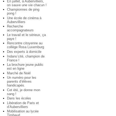
En juillet, à Aubervilliers,
on sauve une vie chacun !
Championnes de ping
pong !
Une école de cinéma à
Aubervilliers
Recherche
accompagnateurs
Le travail et le sérieux, ça
paye !
Rencontre citoyenne au
collège Rosa Luxemburg
Des experts à domicile
Indans’cité, champion de
France !
La brochure jeune public
est en ligne
Marché de Noël
Un numéro pour les
parents d’élèves
handicapés.
Cet été, je donne mon
sang !
Dans les écoles
Libération de Paris et
d’Aubervilliers
Mobilisation au lycée
Timbaud