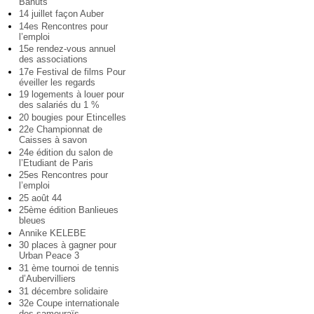
Bahuts
14 juillet façon Auber
14es Rencontres pour
l’emploi
15e rendez-vous annuel
des associations
17e Festival de films Pour
éveiller les regards
19 logements à louer pour
des salariés du 1 %
20 bougies pour Etincelles
22e Championnat de
Caisses à savon
24e édition du salon de
l’Etudiant de Paris
25es Rencontres pour
l’emploi
25 août 44
25ème édition Banlieues
bleues
Annike KELEBE
30 places à gagner pour
Urban Peace 3
31 ème tournoi de tennis
d’Aubervilliers
31 décembre solidaire
32e Coupe internationale
des samouraïs