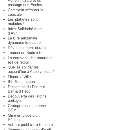
Adrien Huzard et du
passage des Ecoles
Comment affronter la
canicule
Les platanes sont
malades !
Infos Solidarité mois
d’Avril
La Cité artisanale
dynamise le quartier
Développement durable
Tournoi de Badminton
La caravane des amateurs
est de retour
Quelles solidarités
aujourd’hui à Aubervilliers ?
Fleurir la Ville
INit Satisfaction
Disparition du Docteur
Bernard Petit
Découverte des jardins
partagés
Grutage d’une antenne
GSM
Mise en place d’un
Pédibus
Votre « profil » d’internaute
Jeunes : vacances d’avril