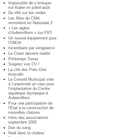
Impossible de s’ennuyer
sur Auber en juillet-août
Du rififi sur les ondes
Les filles du CMA
remontent en Nationale 2
« Les aigles
d’Aubervilliers » sur FR3
Un nouvel équipement pour
l’OMJA
Incendiaire par vengeance
Le Cnam devient réalité
Printemps Tonus
Soignez vos CV !
La cité des Prés Clos
évacuée
Le Conseil Municipal vote
à l’unanimité un vœu pour
l’implantation du Centre
aquatique olympique à
Aubervilliers
Pour une participation de
l’Etat à la construction de
nouvelles classes
Infos des associations
septembre 2005
Don du sang
Noël dans la chaleur