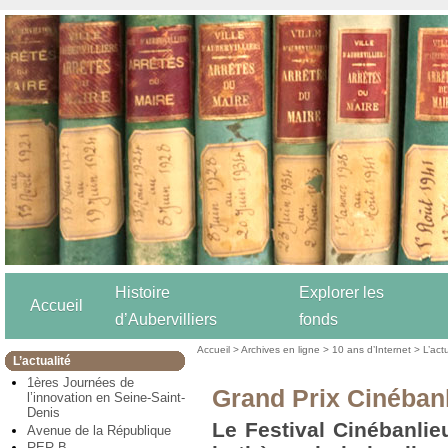
Histoire
Explorer les
Accueil
d’Aubervilliers
fonds
Accueil
>
Archives en ligne
>
10 ans d’Internet
>
L’act
L’actualité
1ères Journées de
Grand Prix Cinéban
l’innovation en Seine-Saint-
Denis
Le Festival Cinébanlie
Avenue de la République
RER B