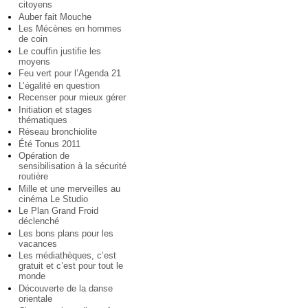
citoyens
Auber fait Mouche
Les Mécènes en hommes
de coin
Le couffin justifie les
moyens
Feu vert pour l’Agenda 21
L’égalité en question
Recenser pour mieux gérer
Initiation et stages
thématiques
Réseau bronchiolite
Été Tonus 2011
Opération de
sensibilisation à la sécurité
routière
Mille et une merveilles au
cinéma Le Studio
Le Plan Grand Froid
déclenché
Les bons plans pour les
vacances
Les médiathèques, c’est
gratuit et c’est pour tout le
monde
Découverte de la danse
orientale