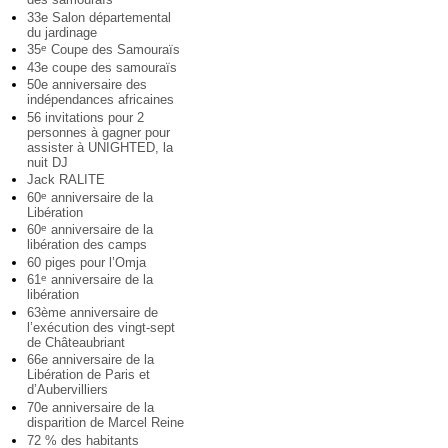
33e Salon départemental
du jardinage
35
Coupe des Samouraïs
e
43e coupe des samouraïs
50e anniversaire des
indépendances africaines
56 invitations pour 2
personnes à gagner pour
assister à UNIGHTED, la
nuit DJ
Jack RALITE
60
anniversaire de la
e
Libération
60
anniversaire de la
e
libération des camps
60 piges pour l’Omja
61
anniversaire de la
e
libération
63ème anniversaire de
l’exécution des vingt-sept
de Châteaubriant
66e anniversaire de la
Libération de Paris et
d’Aubervilliers
70e anniversaire de la
disparition de Marcel Reine
72 % des habitants