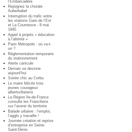
l’Embarcadère
Rejoignez la chorale
Auberbabel
Interruption du trafic entre
les stations Gare de l’Est
et La Courneuve - 8 mai
1945
Appel à projets « éducation
à l’altérité »
Paris Métropole : où va-t-
on ?
Réglementation temporaire
du stationnement
Alerte canicule
Demain se dessine
aujourd’hui
Soirée chic au Corbu
Le maire félicite trois
jeunes courageux
albertivillariens
La Région Ile-de-France
consulte les Franciliens
sur l’avenir du territoire
Balade urbaine : l’emploi,
l’agglo y travaille !
Journée création et reprise
d’entreprise en Seine-
Saint-Denis