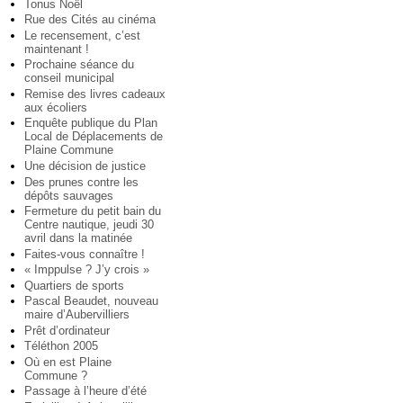
Tonus Noël
Rue des Cités au cinéma
Le recensement, c’est
maintenant !
Prochaine séance du
conseil municipal
Remise des livres cadeaux
aux écoliers
Enquête publique du Plan
Local de Déplacements de
Plaine Commune
Une décision de justice
Des prunes contre les
dépôts sauvages
Fermeture du petit bain du
Centre nautique, jeudi 30
avril dans la matinée
Faites-vous connaître !
« Imppulse ? J’y crois »
Quartiers de sports
Pascal Beaudet, nouveau
maire d’Aubervilliers
Prêt d’ordinateur
Téléthon 2005
Où en est Plaine
Commune ?
Passage à l’heure d’été