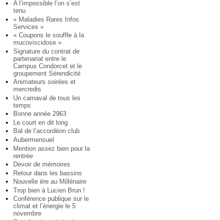
A l’impossible l’on s’est
tenu
« Maladies Rares Infos
Services »
« Coupons le souffle à la
mucoviscidose »
Signature du contrat de
partenariat entre le
Campus Condorcet et le
groupement Sérendicité
Animateurs soirées et
mercredis
Un carnaval de tous les
temps
Bonne année 2963
Le court en dit long
Bal de l’accordéon club
Aubermensuel
Mention assez bien pour la
rentrée
Devoir de mémoires
Retour dans les bassins
Nouvelle ère au Millénaire
Trop bien à Lucien Brun !
Conférence publique sur le
climat et l’énergie le 5
novembre