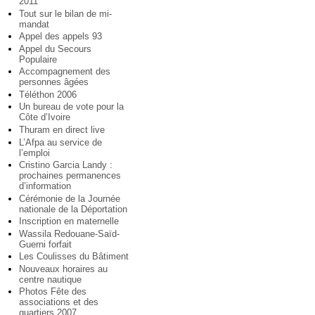
2011
Tout sur le bilan de mi-
mandat
Appel des appels 93
Appel du Secours
Populaire
Accompagnement des
personnes âgées
Téléthon 2006
Un bureau de vote pour la
Côte d’Ivoire
Thuram en direct live
L’Afpa au service de
l’emploi
Cristino Garcia Landy :
prochaines permanences
d’information
Cérémonie de la Journée
nationale de la Déportation
Inscription en maternelle
Wassila Redouane-Saïd-
Guerni forfait
Les Coulisses du Bâtiment
Nouveaux horaires au
centre nautique
Photos Fête des
associations et des
quartiers 2007