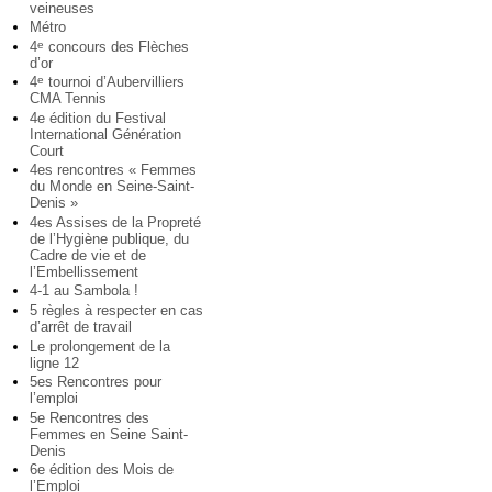
veineuses
Métro
4
concours des Flèches
e
d’or
4
tournoi d’Aubervilliers
e
CMA Tennis
4e édition du Festival
International Génération
Court
4es rencontres « Femmes
du Monde en Seine-Saint-
Denis »
4es Assises de la Propreté
de l’Hygiène publique, du
Cadre de vie et de
l’Embellissement
4-1 au Sambola !
5 règles à respecter en cas
d’arrêt de travail
Le prolongement de la
ligne 12
5es Rencontres pour
l’emploi
5e Rencontres des
Femmes en Seine Saint-
Denis
6e édition des Mois de
l’Emploi