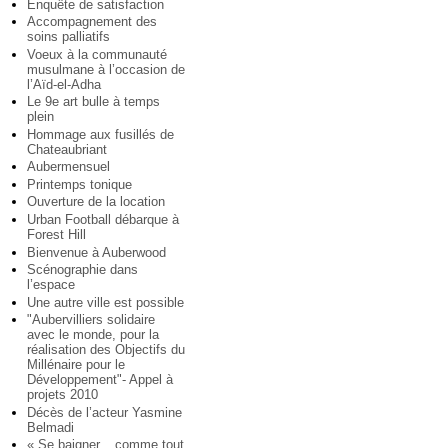
Enquête de satisfaction
Accompagnement des
soins palliatifs
Voeux à la communauté
musulmane à l’occasion de
l’Aïd-el-Adha
Le 9e art bulle à temps
plein
Hommage aux fusillés de
Chateaubriant
Aubermensuel
Printemps tonique
Ouverture de la location
Urban Football débarque à
Forest Hill
Bienvenue à Auberwood
Scénographie dans
l’espace
Une autre ville est possible
"Aubervilliers solidaire
avec le monde, pour la
réalisation des Objectifs du
Millénaire pour le
Développement"- Appel à
projets 2010
Décès de l’acteur Yasmine
Belmadi
« Se baigner... comme tout