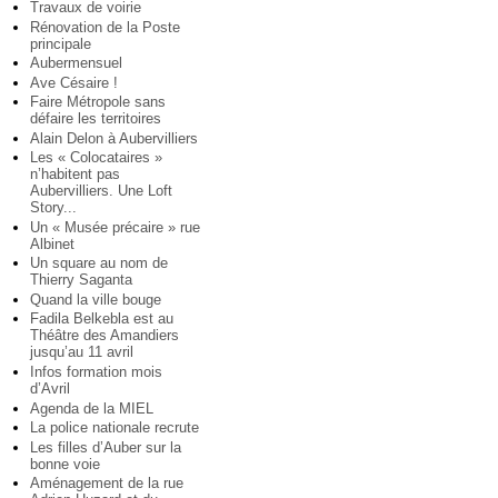
Travaux de voirie
Rénovation de la Poste
principale
Aubermensuel
Ave Césaire !
Faire Métropole sans
défaire les territoires
Alain Delon à Aubervilliers
Les « Colocataires »
n’habitent pas
Aubervilliers. Une Loft
Story...
Un « Musée précaire » rue
Albinet
Un square au nom de
Thierry Saganta
Quand la ville bouge
Fadila Belkebla est au
Théâtre des Amandiers
jusqu’au 11 avril
Infos formation mois
d’Avril
Agenda de la MIEL
La police nationale recrute
Les filles d’Auber sur la
bonne voie
Aménagement de la rue