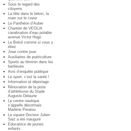
Sous le regard des
citoyens
La tête dans le béton, la
main sur le coeur
Le Panthéon d’Auber
Chantier de VEOLIA
canalisation d’eau potable
avenue Victor Hugo
Le Brésil comme si vous y
étiez
Joue contre joue
Auxiliaires de puériculture
Sports au féminin dans les
banlieues
Avis d’enquête publique
Le sport, c’est la santé !
Information et dépistage
Rénovation de la piste
d’athlétisme du Stade
Auguste Delaune
Le centre nautique
s’appelle désormais
Marlène Peratou
Le square Docteur Julien
Saiz a été inauguré
Educatrice de jeunes
enfants