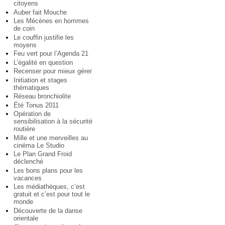
citoyens
Auber fait Mouche
Les Mécènes en hommes
de coin
Le couffin justifie les
moyens
Feu vert pour l’Agenda 21
L’égalité en question
Recenser pour mieux gérer
Initiation et stages
thématiques
Réseau bronchiolite
Été Tonus 2011
Opération de
sensibilisation à la sécurité
routière
Mille et une merveilles au
cinéma Le Studio
Le Plan Grand Froid
déclenché
Les bons plans pour les
vacances
Les médiathèques, c’est
gratuit et c’est pour tout le
monde
Découverte de la danse
orientale