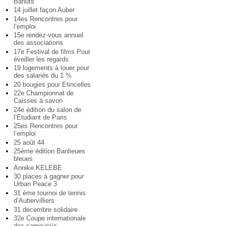
Bahuts
14 juillet façon Auber
14es Rencontres pour
l’emploi
15e rendez-vous annuel
des associations
17e Festival de films Pour
éveiller les regards
19 logements à louer pour
des salariés du 1 %
20 bougies pour Etincelles
22e Championnat de
Caisses à savon
24e édition du salon de
l’Etudiant de Paris
25es Rencontres pour
l’emploi
25 août 44
25ème édition Banlieues
bleues
Annike KELEBE
30 places à gagner pour
Urban Peace 3
31 ème tournoi de tennis
d’Aubervilliers
31 décembre solidaire
32e Coupe internationale
des samouraïs