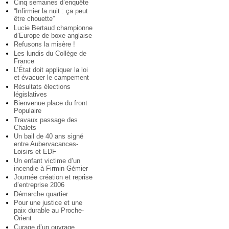
Cinq semaines d’enquête
“Infirmier la nuit : ça peut
être chouette”
Lucie Bertaud championne
d’Europe de boxe anglaise
Refusons la misère !
Les lundis du Collège de
France
L’État doit appliquer la loi
et évacuer le campement
Résultats élections
législatives
Bienvenue place du front
Populaire
Travaux passage des
Chalets
Un bail de 40 ans signé
entre Aubervacances-
Loisirs et EDF
Un enfant victime d’un
incendie à Firmin Gémier
Journée création et reprise
d’entreprise 2006
Démarche quartier
Pour une justice et une
paix durable au Proche-
Orient
Curage d’un ouvrage