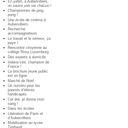
En juillet, à Aubervilliers,
on sauve une vie chacun !
Championnes de ping
pong !
Une école de cinéma à
Aubervilliers
Recherche
accompagnateurs
Le travail et le sérieux, ça
paye !
Rencontre citoyenne au
collège Rosa Luxemburg
Des experts à domicile
Indans’cité, champion de
France !
La brochure jeune public
est en ligne
Marché de Noël
Un numéro pour les
parents d’élèves
handicapés.
Cet été, je donne mon
sang !
Dans les écoles
Libération de Paris et
d’Aubervilliers
Mobilisation au lycée
Timbaud