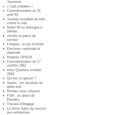
Jeunesse
« Café solidaire »
Commémoration du 25
août 44
Journée mondiale de lutte
contre le sida
Auber 93 se distingue à
Denain
Joindre la police de
secteur
L’anglais, un jeu d’enfant
Elections cantonale et
régionale
Horaires OPHLM
Commémoration du 17
octobre 1961
Infos Quartiers octobre
2004
Qui est ce garçon ?
Sports : les résultats du
week-end
Rendez-vous citoyens
FSM : en direct de
Bamako
Travaux d’élagage
Le 2ème Salon du service
aux entreprises