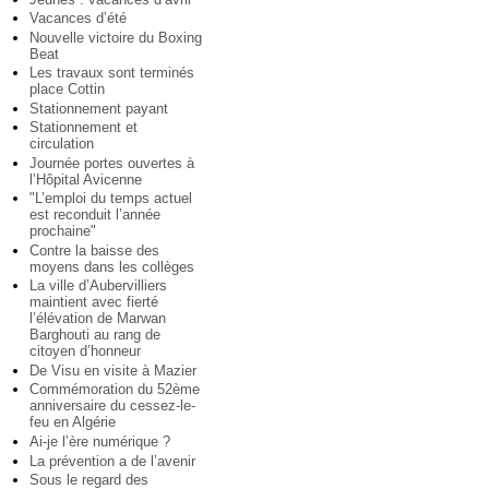
Vacances d’été
Nouvelle victoire du Boxing
Beat
Les travaux sont terminés
place Cottin
Stationnement payant
Stationnement et
circulation
Journée portes ouvertes à
l’Hôpital Avicenne
"L’emploi du temps actuel
est reconduit l’année
prochaine"
Contre la baisse des
moyens dans les collèges
La ville d’Aubervilliers
maintient avec fierté
l’élévation de Marwan
Barghouti au rang de
citoyen d’honneur
De Visu en visite à Mazier
Commémoration du 52ème
anniversaire du cessez-le-
feu en Algérie
Ai-je l’ère numérique ?
La prévention a de l’avenir
Sous le regard des