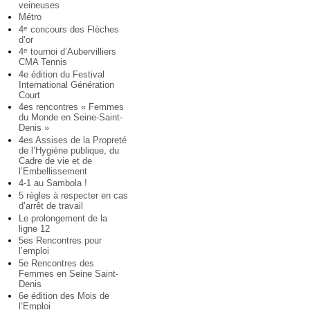
veineuses
Métro
4
concours des Flèches
e
d’or
4
tournoi d’Aubervilliers
e
CMA Tennis
4e édition du Festival
International Génération
Court
4es rencontres « Femmes
du Monde en Seine-Saint-
Denis »
4es Assises de la Propreté
de l’Hygiène publique, du
Cadre de vie et de
l’Embellissement
4-1 au Sambola !
5 règles à respecter en cas
d’arrêt de travail
Le prolongement de la
ligne 12
5es Rencontres pour
l’emploi
5e Rencontres des
Femmes en Seine Saint-
Denis
6e édition des Mois de
l’Emploi