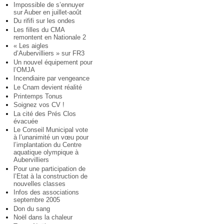
Impossible de s’ennuyer
sur Auber en juillet-août
Du rififi sur les ondes
Les filles du CMA
remontent en Nationale 2
« Les aigles
d’Aubervilliers » sur FR3
Un nouvel équipement pour
l’OMJA
Incendiaire par vengeance
Le Cnam devient réalité
Printemps Tonus
Soignez vos CV !
La cité des Prés Clos
évacuée
Le Conseil Municipal vote
à l’unanimité un vœu pour
l’implantation du Centre
aquatique olympique à
Aubervilliers
Pour une participation de
l’Etat à la construction de
nouvelles classes
Infos des associations
septembre 2005
Don du sang
Noël dans la chaleur