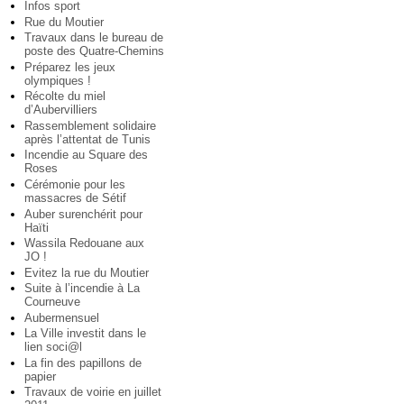
Infos sport
Rue du Moutier
Travaux dans le bureau de
poste des Quatre-Chemins
Préparez les jeux
olympiques !
Récolte du miel
d’Aubervilliers
Rassemblement solidaire
après l’attentat de Tunis
Incendie au Square des
Roses
Cérémonie pour les
massacres de Sétif
Auber surenchérit pour
Haïti
Wassila Redouane aux
JO !
Evitez la rue du Moutier
Suite à l’incendie à La
Courneuve
Aubermensuel
La Ville investit dans le
lien soci@l
La fin des papillons de
papier
Travaux de voirie en juillet