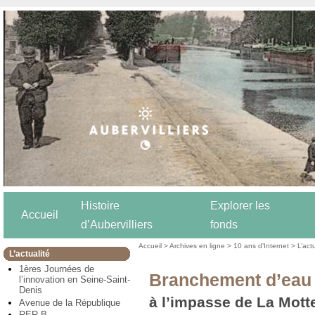
Histoire
Explorer les
Accueil
d’Aubervilliers
fonds
Accueil
>
Archives en ligne
>
10 ans d’Internet
>
L’act
L’actualité
1ères Journées de
Branchement d’eau
l’innovation en Seine-Saint-
Denis
à l’impasse de La Motte
Avenue de la République
RER B