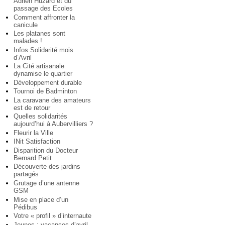
Adrien Huzard et du
passage des Ecoles
Comment affronter la
canicule
Les platanes sont
malades !
Infos Solidarité mois
d’Avril
La Cité artisanale
dynamise le quartier
Développement durable
Tournoi de Badminton
La caravane des amateurs
est de retour
Quelles solidarités
aujourd’hui à Aubervilliers ?
Fleurir la Ville
INit Satisfaction
Disparition du Docteur
Bernard Petit
Découverte des jardins
partagés
Grutage d’une antenne
GSM
Mise en place d’un
Pédibus
Votre « profil » d’internaute
Jeunes : vacances d’avril