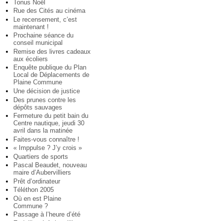
Tonus Noël
Rue des Cités au cinéma
Le recensement, c’est
maintenant !
Prochaine séance du
conseil municipal
Remise des livres cadeaux
aux écoliers
Enquête publique du Plan
Local de Déplacements de
Plaine Commune
Une décision de justice
Des prunes contre les
dépôts sauvages
Fermeture du petit bain du
Centre nautique, jeudi 30
avril dans la matinée
Faites-vous connaître !
« Imppulse ? J’y crois »
Quartiers de sports
Pascal Beaudet, nouveau
maire d’Aubervilliers
Prêt d’ordinateur
Téléthon 2005
Où en est Plaine
Commune ?
Passage à l’heure d’été