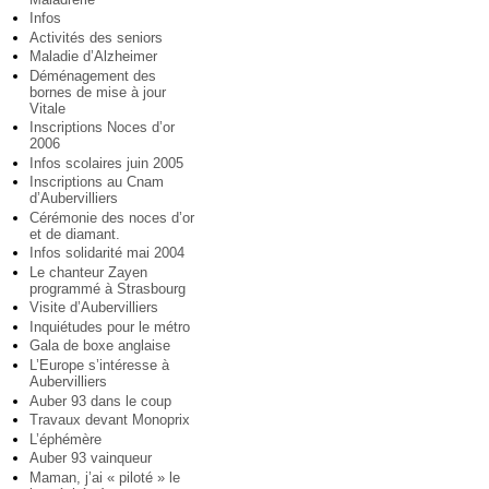
Infos
Activités des seniors
Maladie d’Alzheimer
Déménagement des
bornes de mise à jour
Vitale
Inscriptions Noces d’or
2006
Infos scolaires juin 2005
Inscriptions au Cnam
d’Aubervilliers
Cérémonie des noces d’or
et de diamant.
Infos solidarité mai 2004
Le chanteur Zayen
programmé à Strasbourg
Visite d’Aubervilliers
Inquiétudes pour le métro
Gala de boxe anglaise
L’Europe s’intéresse à
Aubervilliers
Auber 93 dans le coup
Travaux devant Monoprix
L’éphémère
Auber 93 vainqueur
Maman, j’ai « piloté » le