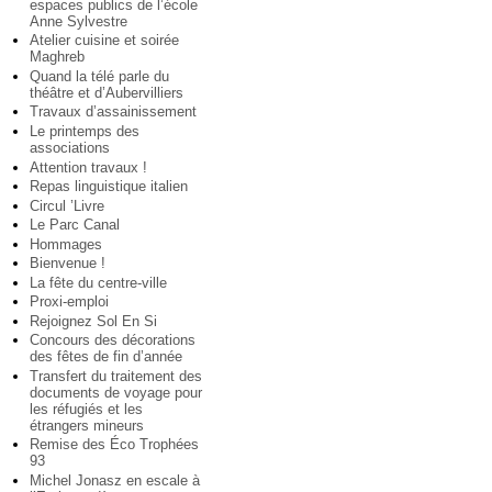
espaces publics de l’école
Anne Sylvestre
Atelier cuisine et soirée
Maghreb
Quand la télé parle du
théâtre et d’Aubervilliers
Travaux d’assainissement
Le printemps des
associations
Attention travaux !
Repas linguistique italien
Circul ’Livre
Le Parc Canal
Hommages
Bienvenue !
La fête du centre-ville
Proxi-emploi
Rejoignez Sol En Si
Concours des décorations
des fêtes de fin d’année
Transfert du traitement des
documents de voyage pour
les réfugiés et les
étrangers mineurs
Remise des Éco Trophées
93
Michel Jonasz en escale à