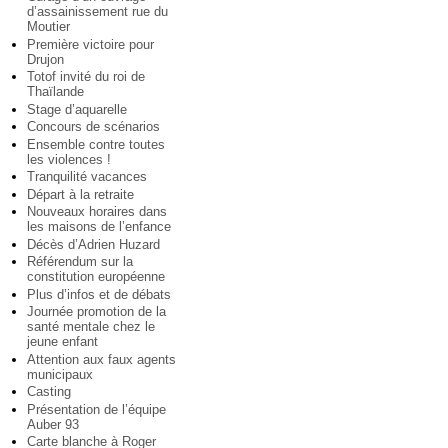
d’assainissement rue du
Moutier
Première victoire pour
Drujon
Totof invité du roi de
Thaïlande
Stage d’aquarelle
Concours de scénarios
Ensemble contre toutes
les violences !
Tranquilité vacances
Départ à la retraite
Nouveaux horaires dans
les maisons de l’enfance
Décès d’Adrien Huzard
Référendum sur la
constitution européenne
Plus d’infos et de débats
Journée promotion de la
santé mentale chez le
jeune enfant
Attention aux faux agents
municipaux
Casting
Présentation de l’équipe
Auber 93
Carte blanche à Roger