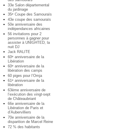
33e Salon départemental
du jardinage
35
Coupe des Samouraïs
e
43e coupe des samouraïs
50e anniversaire des
indépendances africaines
56 invitations pour 2
personnes à gagner pour
assister à UNIGHTED, la
nuit DJ
Jack RALITE
60
anniversaire de la
e
Libération
60
anniversaire de la
e
libération des camps
60 piges pour l’Omja
61
anniversaire de la
e
libération
63ème anniversaire de
l’exécution des vingt-sept
de Châteaubriant
66e anniversaire de la
Libération de Paris et
d’Aubervilliers
70e anniversaire de la
disparition de Marcel Reine
72 % des habitants