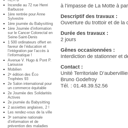
Incendie au 72 rue Henri
à l’impasse de La Motte à part
Barbusse
1ère rentrée pour Anne
Descriptif des travaux :
Sylvestre
Ouverture du trottoir et de la
1ère journée du Babysitting
1ère Journée d’information
Durée des travaux :
sur le Cancer Colorectal en
Seine-Saint-Denis
2 jours
1 500 ordinateurs offert en
faveur de l’éducation et
Gênes occasionnées :
l’intégration par l’accès à
l’informatique !
Interdiction de stationner et 
Avenue V. Hugo & Pont P.
Larousse
Contact :
Mobilien
Unité Territoriale D’aubervillie
2
édition des Éco
e
Trophées 93
Bruno Godefroy
2e Salon international pour
Tél. : 01.48.39.52.56
un commerce équitable
2e Journée des Solidarités
Actives
2e journée du Babysitting
2 assiettes anglaises, 2 !
Les rendez-vous de la ville
3
semaine nationale
e
d’information et de
prévention des maladies