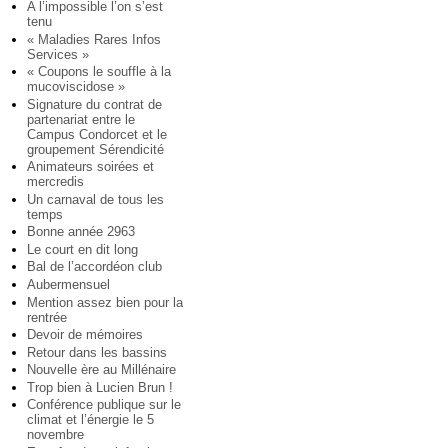
A l’impossible l’on s’est
tenu
« Maladies Rares Infos
Services »
« Coupons le souffle à la
mucoviscidose »
Signature du contrat de
partenariat entre le
Campus Condorcet et le
groupement Sérendicité
Animateurs soirées et
mercredis
Un carnaval de tous les
temps
Bonne année 2963
Le court en dit long
Bal de l’accordéon club
Aubermensuel
Mention assez bien pour la
rentrée
Devoir de mémoires
Retour dans les bassins
Nouvelle ère au Millénaire
Trop bien à Lucien Brun !
Conférence publique sur le
climat et l’énergie le 5
novembre