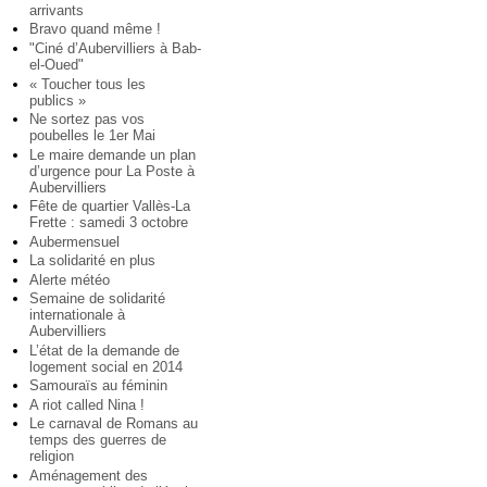
arrivants
Bravo quand même !
"Ciné d’Aubervilliers à Bab-
el-Oued"
« Toucher tous les
publics »
Ne sortez pas vos
poubelles le 1er Mai
Le maire demande un plan
d’urgence pour La Poste à
Aubervilliers
Fête de quartier Vallès-La
Frette : samedi 3 octobre
Aubermensuel
La solidarité en plus
Alerte météo
Semaine de solidarité
internationale à
Aubervilliers
L’état de la demande de
logement social en 2014
Samouraïs au féminin
A riot called Nina !
Le carnaval de Romans au
temps des guerres de
religion
Aménagement des