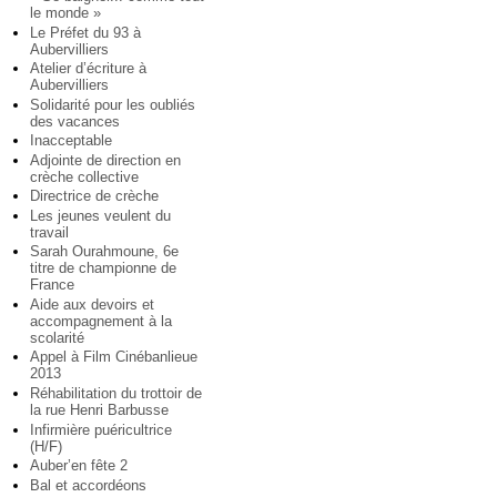
le monde »
Le Préfet du 93 à
Aubervilliers
Atelier d’écriture à
Aubervilliers
Solidarité pour les oubliés
des vacances
Inacceptable
Adjointe de direction en
crèche collective
Directrice de crèche
Les jeunes veulent du
travail
Sarah Ourahmoune, 6e
titre de championne de
France
Aide aux devoirs et
accompagnement à la
scolarité
Appel à Film Cinébanlieue
2013
Réhabilitation du trottoir de
la rue Henri Barbusse
Infirmière puéricultrice
(H/F)
Auber’en fête 2
Bal et accordéons