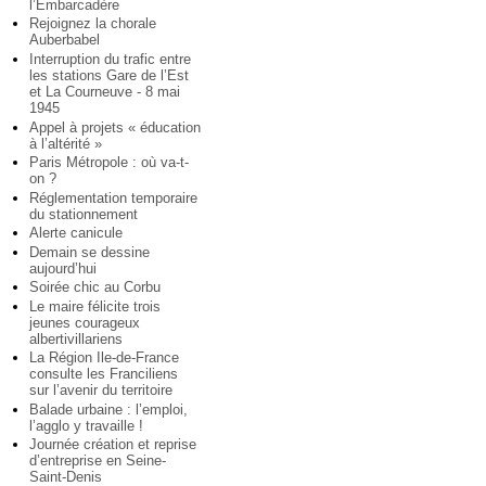
l’Embarcadère
Rejoignez la chorale
Auberbabel
Interruption du trafic entre
les stations Gare de l’Est
et La Courneuve - 8 mai
1945
Appel à projets « éducation
à l’altérité »
Paris Métropole : où va-t-
on ?
Réglementation temporaire
du stationnement
Alerte canicule
Demain se dessine
aujourd’hui
Soirée chic au Corbu
Le maire félicite trois
jeunes courageux
albertivillariens
La Région Ile-de-France
consulte les Franciliens
sur l’avenir du territoire
Balade urbaine : l’emploi,
l’agglo y travaille !
Journée création et reprise
d’entreprise en Seine-
Saint-Denis