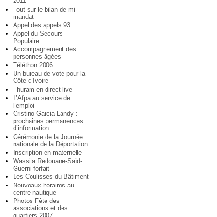
2011
Tout sur le bilan de mi-
mandat
Appel des appels 93
Appel du Secours
Populaire
Accompagnement des
personnes âgées
Téléthon 2006
Un bureau de vote pour la
Côte d’Ivoire
Thuram en direct live
L’Afpa au service de
l’emploi
Cristino Garcia Landy :
prochaines permanences
d’information
Cérémonie de la Journée
nationale de la Déportation
Inscription en maternelle
Wassila Redouane-Saïd-
Guerni forfait
Les Coulisses du Bâtiment
Nouveaux horaires au
centre nautique
Photos Fête des
associations et des
quartiers 2007