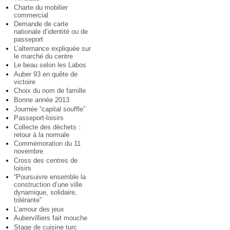
Charte du mobilier
commercial
Demande de carte
nationale d’identité ou de
passeport
L’alternance expliquée sur
le marché du centre
Le beau selon les Labos
Auber 93 en quête de
victoire
Choix du nom de famille
Bonne année 2013
Journée “capital souffle”
Passeport-loisirs
Collecte des déchets :
retour à la normale
Commémoration du 11
novembre
Cross des centres de
loisirs
“Poursuivre ensemble la
construction d’une ville
dynamique, solidaire,
tolérante”
L’amour des jeux
Aubervilliers fait mouche
Stage de cuisine turc