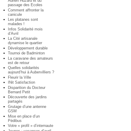
Adrien Huzard et du
passage des Ecoles
Comment affronter la
canicule
Les platanes sont
malades !
Infos Solidarité mois
d’Avril
La Cité artisanale
dynamise le quartier
Développement durable
Tournoi de Badminton
La caravane des amateurs
est de retour
Quelles solidarités
aujourd’hui à Aubervilliers ?
Fleurir la Ville
INit Satisfaction
Disparition du Docteur
Bernard Petit
Découverte des jardins
partagés
Grutage d’une antenne
GSM
Mise en place d’un
Pédibus
Votre « profil » d’internaute
Jeunes : vacances d’avril