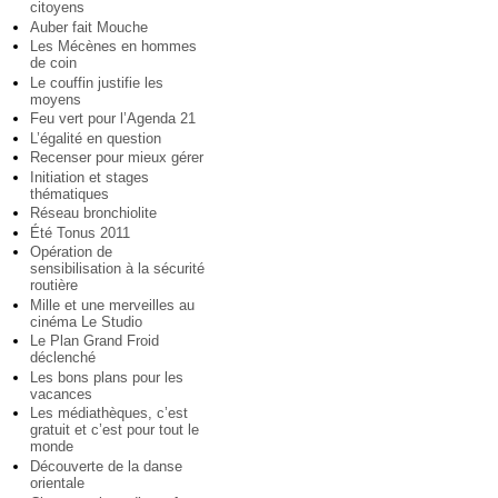
citoyens
Auber fait Mouche
Les Mécènes en hommes
de coin
Le couffin justifie les
moyens
Feu vert pour l’Agenda 21
L’égalité en question
Recenser pour mieux gérer
Initiation et stages
thématiques
Réseau bronchiolite
Été Tonus 2011
Opération de
sensibilisation à la sécurité
routière
Mille et une merveilles au
cinéma Le Studio
Le Plan Grand Froid
déclenché
Les bons plans pour les
vacances
Les médiathèques, c’est
gratuit et c’est pour tout le
monde
Découverte de la danse
orientale