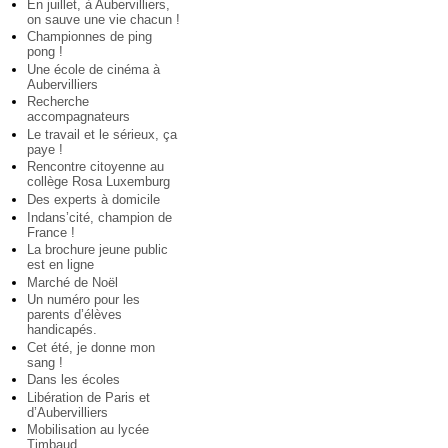
En juillet, à Aubervilliers,
on sauve une vie chacun !
Championnes de ping
pong !
Une école de cinéma à
Aubervilliers
Recherche
accompagnateurs
Le travail et le sérieux, ça
paye !
Rencontre citoyenne au
collège Rosa Luxemburg
Des experts à domicile
Indans’cité, champion de
France !
La brochure jeune public
est en ligne
Marché de Noël
Un numéro pour les
parents d’élèves
handicapés.
Cet été, je donne mon
sang !
Dans les écoles
Libération de Paris et
d’Aubervilliers
Mobilisation au lycée
Timbaud