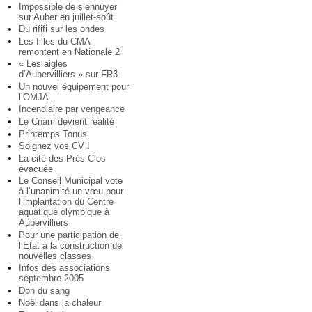
Impossible de s’ennuyer
sur Auber en juillet-août
Du rififi sur les ondes
Les filles du CMA
remontent en Nationale 2
« Les aigles
d’Aubervilliers » sur FR3
Un nouvel équipement pour
l’OMJA
Incendiaire par vengeance
Le Cnam devient réalité
Printemps Tonus
Soignez vos CV !
La cité des Prés Clos
évacuée
Le Conseil Municipal vote
à l’unanimité un vœu pour
l’implantation du Centre
aquatique olympique à
Aubervilliers
Pour une participation de
l’Etat à la construction de
nouvelles classes
Infos des associations
septembre 2005
Don du sang
Noël dans la chaleur