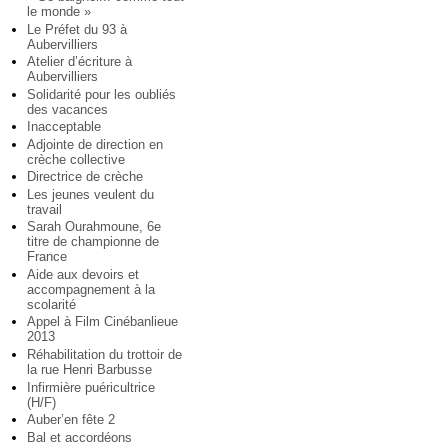
le monde »
Le Préfet du 93 à
Aubervilliers
Atelier d’écriture à
Aubervilliers
Solidarité pour les oubliés
des vacances
Inacceptable
Adjointe de direction en
crèche collective
Directrice de crèche
Les jeunes veulent du
travail
Sarah Ourahmoune, 6e
titre de championne de
France
Aide aux devoirs et
accompagnement à la
scolarité
Appel à Film Cinébanlieue
2013
Réhabilitation du trottoir de
la rue Henri Barbusse
Infirmière puéricultrice
(H/F)
Auber’en fête 2
Bal et accordéons