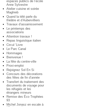
espaces publics de l’école
Anne Sylvestre
Atelier cuisine et soirée
Maghreb
Quand la télé parle du
théâtre et d’Aubervilliers
Travaux d’assainissement
Le printemps des
associations
Attention travaux !
Repas linguistique italien
Circul ’Livre
Le Parc Canal
Hommages
Bienvenue !
La fête du centre-ville
Proxi-emploi
Rejoignez Sol En Si
Concours des décorations
des fêtes de fin d’année
Transfert du traitement des
documents de voyage pour
les réfugiés et les
étrangers mineurs
Remise des Éco Trophées
93
Michel Jonasz en escale à