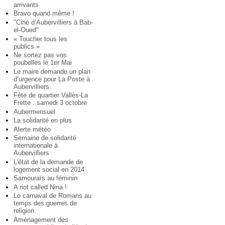
arrivants
Bravo quand même !
"Ciné d’Aubervilliers à Bab-
el-Oued"
« Toucher tous les
publics »
Ne sortez pas vos
poubelles le 1er Mai
Le maire demande un plan
d’urgence pour La Poste à
Aubervilliers
Fête de quartier Vallès-La
Frette : samedi 3 octobre
Aubermensuel
La solidarité en plus
Alerte météo
Semaine de solidarité
internationale à
Aubervilliers
L’état de la demande de
logement social en 2014
Samouraïs au féminin
A riot called Nina !
Le carnaval de Romans au
temps des guerres de
religion
Aménagement des