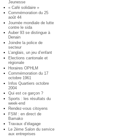
Jeunesse
« Café solidaire »
Commémoration du 25
août 44
Journée mondiale de lutte
contre le sida
Auber 93 se distingue à
Denain
Joindre la police de
secteur
L’anglais, un jeu d’enfant
Elections cantonale et
régionale
Horaires OPHLM
Commémoration du 17
octobre 1961
Infos Quartiers octobre
2004
Qui est ce garçon ?
Sports : les résultats du
week-end
Rendez-vous citoyens
FSM : en direct de
Bamako
Travaux d’élagage
Le 2ème Salon du service
aux entreprises