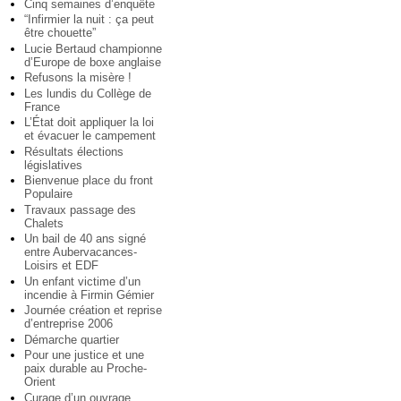
Cinq semaines d’enquête
“Infirmier la nuit : ça peut
être chouette”
Lucie Bertaud championne
d’Europe de boxe anglaise
Refusons la misère !
Les lundis du Collège de
France
L’État doit appliquer la loi
et évacuer le campement
Résultats élections
législatives
Bienvenue place du front
Populaire
Travaux passage des
Chalets
Un bail de 40 ans signé
entre Aubervacances-
Loisirs et EDF
Un enfant victime d’un
incendie à Firmin Gémier
Journée création et reprise
d’entreprise 2006
Démarche quartier
Pour une justice et une
paix durable au Proche-
Orient
Curage d’un ouvrage