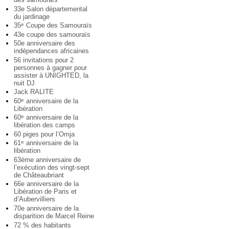
33e Salon départemental
du jardinage
35
Coupe des Samouraïs
e
43e coupe des samouraïs
50e anniversaire des
indépendances africaines
56 invitations pour 2
personnes à gagner pour
assister à UNIGHTED, la
nuit DJ
Jack RALITE
60
anniversaire de la
e
Libération
60
anniversaire de la
e
libération des camps
60 piges pour l’Omja
61
anniversaire de la
e
libération
63ème anniversaire de
l’exécution des vingt-sept
de Châteaubriant
66e anniversaire de la
Libération de Paris et
d’Aubervilliers
70e anniversaire de la
disparition de Marcel Reine
72 % des habitants