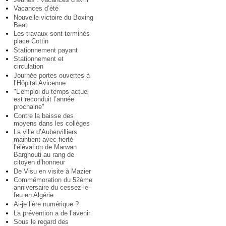
Vacances d’été
Nouvelle victoire du Boxing
Beat
Les travaux sont terminés
place Cottin
Stationnement payant
Stationnement et
circulation
Journée portes ouvertes à
l’Hôpital Avicenne
"L’emploi du temps actuel
est reconduit l’année
prochaine"
Contre la baisse des
moyens dans les collèges
La ville d’Aubervilliers
maintient avec fierté
l’élévation de Marwan
Barghouti au rang de
citoyen d’honneur
De Visu en visite à Mazier
Commémoration du 52ème
anniversaire du cessez-le-
feu en Algérie
Ai-je l’ère numérique ?
La prévention a de l’avenir
Sous le regard des