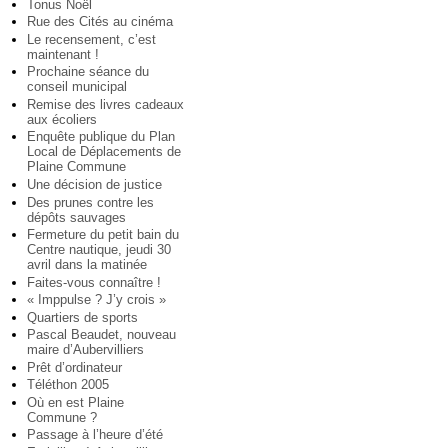
Tonus Noël
Rue des Cités au cinéma
Le recensement, c’est
maintenant !
Prochaine séance du
conseil municipal
Remise des livres cadeaux
aux écoliers
Enquête publique du Plan
Local de Déplacements de
Plaine Commune
Une décision de justice
Des prunes contre les
dépôts sauvages
Fermeture du petit bain du
Centre nautique, jeudi 30
avril dans la matinée
Faites-vous connaître !
« Imppulse ? J’y crois »
Quartiers de sports
Pascal Beaudet, nouveau
maire d’Aubervilliers
Prêt d’ordinateur
Téléthon 2005
Où en est Plaine
Commune ?
Passage à l’heure d’été