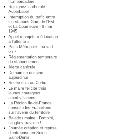
l’Embarcadère
Rejoignez la chorale
Auberbabel
Interruption du trafic entre
les stations Gare de l’Est
et La Courneuve - 8 mai
1945
Appel à projets « éducation
à l’altérité »
Paris Métropole : où va-t-
on ?
Réglementation temporaire
du stationnement
Alerte canicule
Demain se dessine
aujourd’hui
Soirée chic au Corbu
Le maire félicite trois
jeunes courageux
albertivillariens
La Région Ile-de-France
consulte les Franciliens
sur l’avenir du territoire
Balade urbaine : l’emploi,
l’agglo y travaille !
Journée création et reprise
d’entreprise en Seine-
Saint-Denis