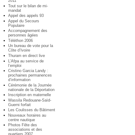
2011
Tout sur le bilan de mi-
mandat
Appel des appels 93
Appel du Secours
Populaire
Accompagnement des
personnes âgées
Téléthon 2006
Un bureau de vote pour la
Côte d’Ivoire
Thuram en direct live
L’Afpa au service de
l’emploi
Cristino Garcia Landy :
prochaines permanences
d’information
Cérémonie de la Journée
nationale de la Déportation
Inscription en maternelle
Wassila Redouane-Saïd-
Guerni forfait
Les Coulisses du Bâtiment
Nouveaux horaires au
centre nautique
Photos Fête des
associations et des
quartiers 2007