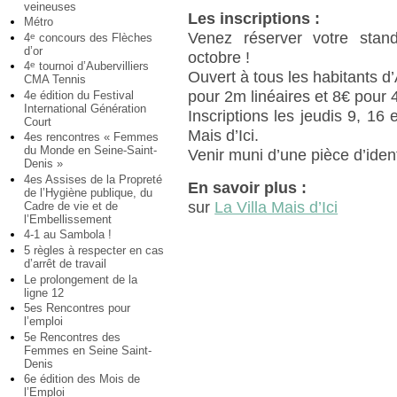
veineuses
Les inscriptions :
Métro
Venez réserver votre stan
4
concours des Flèches
e
d’or
octobre !
4
tournoi d’Aubervilliers
e
Ouvert à tous les habitants d’
CMA Tennis
pour 2m linéaires et 8€ pour 
4e édition du Festival
International Génération
Inscriptions les jeudis 9, 16
Court
Mais d’Ici.
4es rencontres « Femmes
du Monde en Seine-Saint-
Venir muni d’une pièce d’ident
Denis »
4es Assises de la Propreté
En savoir plus :
de l’Hygiène publique, du
sur
La Villa Mais d’Ici
Cadre de vie et de
l’Embellissement
4-1 au Sambola !
5 règles à respecter en cas
d’arrêt de travail
Le prolongement de la
ligne 12
5es Rencontres pour
l’emploi
5e Rencontres des
Femmes en Seine Saint-
Denis
6e édition des Mois de
l’Emploi