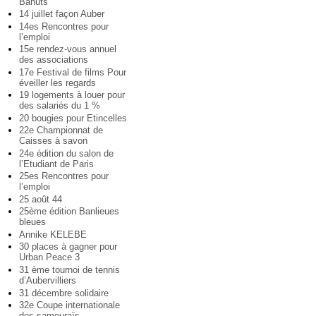
Bahuts
14 juillet façon Auber
14es Rencontres pour
l’emploi
15e rendez-vous annuel
des associations
17e Festival de films Pour
éveiller les regards
19 logements à louer pour
des salariés du 1 %
20 bougies pour Etincelles
22e Championnat de
Caisses à savon
24e édition du salon de
l’Etudiant de Paris
25es Rencontres pour
l’emploi
25 août 44
25ème édition Banlieues
bleues
Annike KELEBE
30 places à gagner pour
Urban Peace 3
31 ème tournoi de tennis
d’Aubervilliers
31 décembre solidaire
32e Coupe internationale
des samouraïs