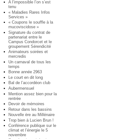
A l’impossible l’on s’est
tenu
« Maladies Rares Infos
Services »
« Coupons le souffle à la
mucoviscidose »
Signature du contrat de
partenariat entre le
Campus Condorcet et le
groupement Sérendicité
Animateurs soirées et
mercredis
Un carnaval de tous les
temps
Bonne année 2963
Le court en dit long
Bal de l’accordéon club
Aubermensuel
Mention assez bien pour la
rentrée
Devoir de mémoires
Retour dans les bassins
Nouvelle ère au Millénaire
Trop bien à Lucien Brun !
Conférence publique sur le
climat et l’énergie le 5
novembre