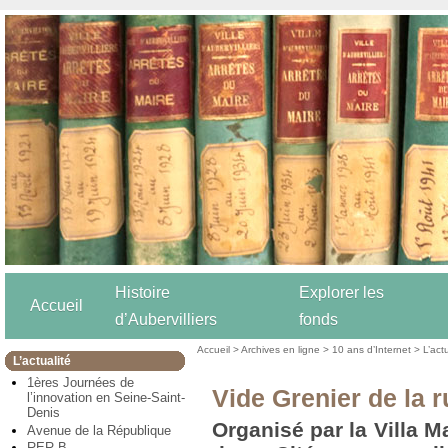
Histoire
Explorer les
Accueil
d’Aubervilliers
fonds
Accueil
>
Archives en ligne
>
10 ans d’Internet
>
L’act
L’actualité
1ères Journées de
Vide Grenier de la r
l’innovation en Seine-Saint-
Denis
Organisé par la Villa Ma
Avenue de la République
RER B