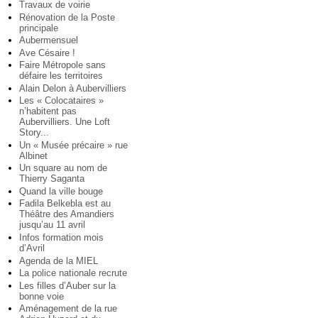
Travaux de voirie
Rénovation de la Poste
principale
Aubermensuel
Ave Césaire !
Faire Métropole sans
défaire les territoires
Alain Delon à Aubervilliers
Les « Colocataires »
n’habitent pas
Aubervilliers. Une Loft
Story...
Un « Musée précaire » rue
Albinet
Un square au nom de
Thierry Saganta
Quand la ville bouge
Fadila Belkebla est au
Théâtre des Amandiers
jusqu’au 11 avril
Infos formation mois
d’Avril
Agenda de la MIEL
La police nationale recrute
Les filles d’Auber sur la
bonne voie
Aménagement de la rue