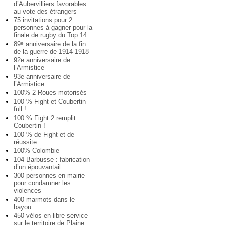
d’Aubervilliers favorables
au vote des étrangers
75 invitations pour 2
personnes à gagner pour la
finale de rugby du Top 14
89
anniversaire de la fin
e
de la guerre de 1914-1918
92e anniversaire de
l’Armistice
93e anniversaire de
l’Armistice
100% 2 Roues motorisés
100 % Fight et Coubertin
full !
100 % Fight 2 remplit
Coubertin !
100 % de Fight et de
réussite
100% Colombie
104 Barbusse : fabrication
d’un épouvantail
300 personnes en mairie
pour condamner les
violences
400 marmots dans le
bayou
450 vélos en libre service
sur le territoire de Plaine