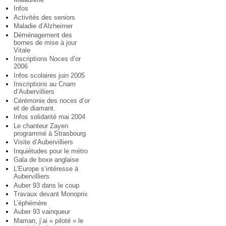
Infos
Activités des seniors
Maladie d’Alzheimer
Déménagement des
bornes de mise à jour
Vitale
Inscriptions Noces d’or
2006
Infos scolaires juin 2005
Inscriptions au Cnam
d’Aubervilliers
Cérémonie des noces d’or
et de diamant.
Infos solidarité mai 2004
Le chanteur Zayen
programmé à Strasbourg
Visite d’Aubervilliers
Inquiétudes pour le métro
Gala de boxe anglaise
L’Europe s’intéresse à
Aubervilliers
Auber 93 dans le coup
Travaux devant Monoprix
L’éphémère
Auber 93 vainqueur
Maman, j’ai « piloté » le