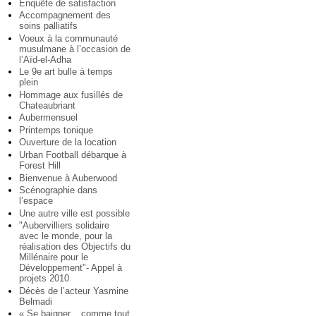
Enquête de satisfaction
Accompagnement des
soins palliatifs
Voeux à la communauté
musulmane à l’occasion de
l’Aïd-el-Adha
Le 9e art bulle à temps
plein
Hommage aux fusillés de
Chateaubriant
Aubermensuel
Printemps tonique
Ouverture de la location
Urban Football débarque à
Forest Hill
Bienvenue à Auberwood
Scénographie dans
l’espace
Une autre ville est possible
"Aubervilliers solidaire
avec le monde, pour la
réalisation des Objectifs du
Millénaire pour le
Développement"- Appel à
projets 2010
Décès de l’acteur Yasmine
Belmadi
« Se baigner... comme tout