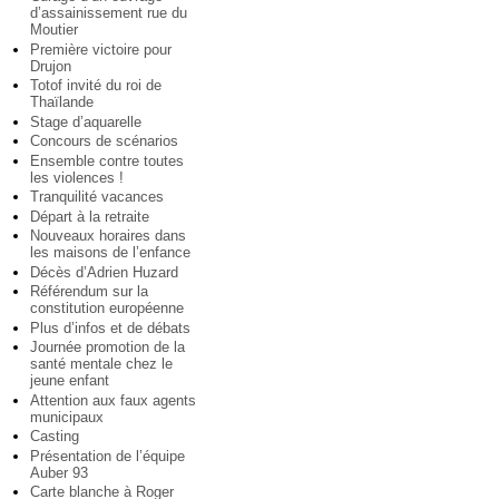
d’assainissement rue du
Moutier
Première victoire pour
Drujon
Totof invité du roi de
Thaïlande
Stage d’aquarelle
Concours de scénarios
Ensemble contre toutes
les violences !
Tranquilité vacances
Départ à la retraite
Nouveaux horaires dans
les maisons de l’enfance
Décès d’Adrien Huzard
Référendum sur la
constitution européenne
Plus d’infos et de débats
Journée promotion de la
santé mentale chez le
jeune enfant
Attention aux faux agents
municipaux
Casting
Présentation de l’équipe
Auber 93
Carte blanche à Roger