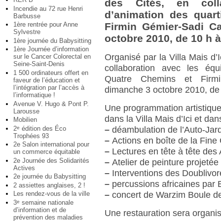
des Cités, en coll
Incendie au 72 rue Henri
d’animation des quart
Barbusse
1ère rentrée pour Anne
Firmin Gémier-Sadi C
Sylvestre
octobre 2010, de 10 h à 
1ère journée du Babysitting
1ère Journée d’information
Organisé par la Villa Mais d’I
sur le Cancer Colorectal en
Seine-Saint-Denis
collaboration avec les équi
1 500 ordinateurs offert en
Quatre Chemins et Firmi
faveur de l’éducation et
l’intégration par l’accès à
dimanche 3 octobre 2010, de 
l’informatique !
Avenue V. Hugo & Pont P.
Une programmation artistique
Larousse
dans la Villa Mais d’Ici et dan
Mobilien
2
édition des Éco
e
–
déambulation de l’Auto-Jar
Trophées 93
–
Actions en boîte de la Fin
2e Salon international pour
–
Lectures en tête à tête de
un commerce équitable
2e Journée des Solidarités
–
Atelier de peinture projetée
Actives
–
Interventions des Doublivor
2e journée du Babysitting
–
percussions africaines par 
2 assiettes anglaises, 2 !
Les rendez-vous de la ville
–
concert de Warzim Boule de
3
semaine nationale
e
d’information et de
Une restauration sera organisé
prévention des maladies