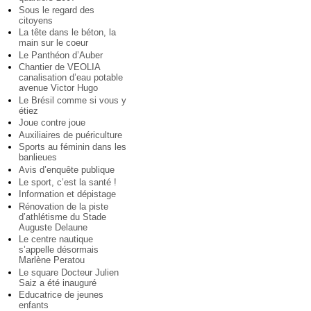
Sous le regard des
citoyens
La tête dans le béton, la
main sur le coeur
Le Panthéon d’Auber
Chantier de VEOLIA
canalisation d’eau potable
avenue Victor Hugo
Le Brésil comme si vous y
étiez
Joue contre joue
Auxiliaires de puériculture
Sports au féminin dans les
banlieues
Avis d’enquête publique
Le sport, c’est la santé !
Information et dépistage
Rénovation de la piste
d’athlétisme du Stade
Auguste Delaune
Le centre nautique
s’appelle désormais
Marlène Peratou
Le square Docteur Julien
Saiz a été inauguré
Educatrice de jeunes
enfants