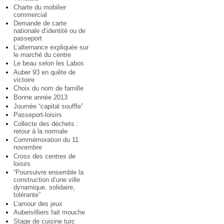
Charte du mobilier
commercial
Demande de carte
nationale d’identité ou de
passeport
L’alternance expliquée sur
le marché du centre
Le beau selon les Labos
Auber 93 en quête de
victoire
Choix du nom de famille
Bonne année 2013
Journée “capital souffle”
Passeport-loisirs
Collecte des déchets :
retour à la normale
Commémoration du 11
novembre
Cross des centres de
loisirs
“Poursuivre ensemble la
construction d’une ville
dynamique, solidaire,
tolérante”
L’amour des jeux
Aubervilliers fait mouche
Stage de cuisine turc