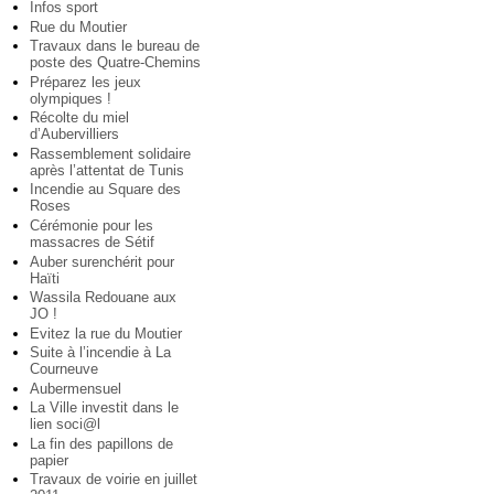
Infos sport
Rue du Moutier
Travaux dans le bureau de
poste des Quatre-Chemins
Préparez les jeux
olympiques !
Récolte du miel
d’Aubervilliers
Rassemblement solidaire
après l’attentat de Tunis
Incendie au Square des
Roses
Cérémonie pour les
massacres de Sétif
Auber surenchérit pour
Haïti
Wassila Redouane aux
JO !
Evitez la rue du Moutier
Suite à l’incendie à La
Courneuve
Aubermensuel
La Ville investit dans le
lien soci@l
La fin des papillons de
papier
Travaux de voirie en juillet