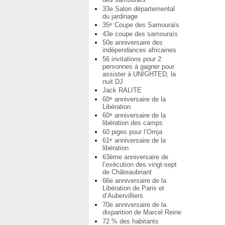
33e Salon départemental
du jardinage
35
Coupe des Samouraïs
e
43e coupe des samouraïs
50e anniversaire des
indépendances africaines
56 invitations pour 2
personnes à gagner pour
assister à UNIGHTED, la
nuit DJ
Jack RALITE
60
anniversaire de la
e
Libération
60
anniversaire de la
e
libération des camps
60 piges pour l’Omja
61
anniversaire de la
e
libération
63ème anniversaire de
l’exécution des vingt-sept
de Châteaubriant
66e anniversaire de la
Libération de Paris et
d’Aubervilliers
70e anniversaire de la
disparition de Marcel Reine
72 % des habitants