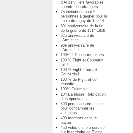
d’Aubervilliers favorables
au vote des étrangers
75 invitations pour 2
personnes à gagner pour la
finale de rugby du Top 14
89
anniversaire de la fin
e
de la guerre de 1914-1918
92e anniversaire de
l’Armistice
93e anniversaire de
l’Armistice
100% 2 Roues motorisés
100 % Fight et Coubertin
full !
100 % Fight 2 remplit
Coubertin !
100 % de Fight et de
réussite
100% Colombie
104 Barbusse : fabrication
d’un épouvantail
300 personnes en mairie
pour condamner les
violences
400 marmots dans le
bayou
450 vélos en libre service
sur le territoire de Plaine