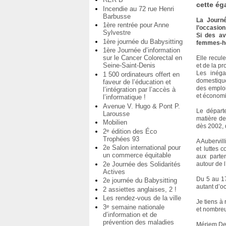
cette ég
Incendie au 72 rue Henri
Barbusse
La Journé
1ère rentrée pour Anne
l’occasion
Sylvestre
Si des av
1ère journée du Babysitting
femmes-ho
1ère Journée d’information
sur le Cancer Colorectal en
Elle recule
Seine-Saint-Denis
et de la p
Les inéga
1 500 ordinateurs offert en
domestiques
faveur de l’éducation et
des emploi
l’intégration par l’accès à
et économi
l’informatique !
Avenue V. Hugo & Pont P.
Le départe
Larousse
matière de
Mobilien
dès 2002, 
2
édition des Éco
e
Trophées 93
A Aubervil
2e Salon international pour
et luttes 
un commerce équitable
aux parten
2e Journée des Solidarités
autour de 
Actives
Du 5 au 17
2e journée du Babysitting
autant d’oc
2 assiettes anglaises, 2 !
Les rendez-vous de la ville
Je tiens à 
3
semaine nationale
e
et nombre
d’information et de
prévention des maladies
Mériem De