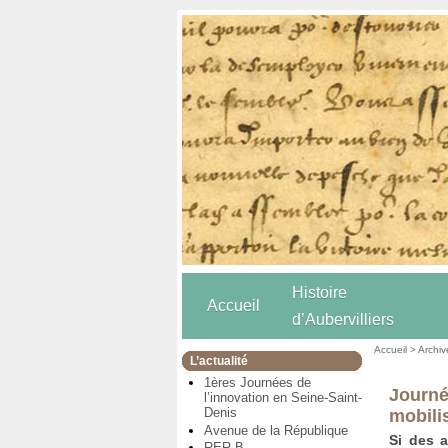
Histoire
Accueil
d’Aubervilliers
Accueil
>
Archiv
L’actualité
1ères Journées de
Journé
l’innovation en Seine-Saint-
Denis
mobili
Avenue de la République
Si des 
RER B