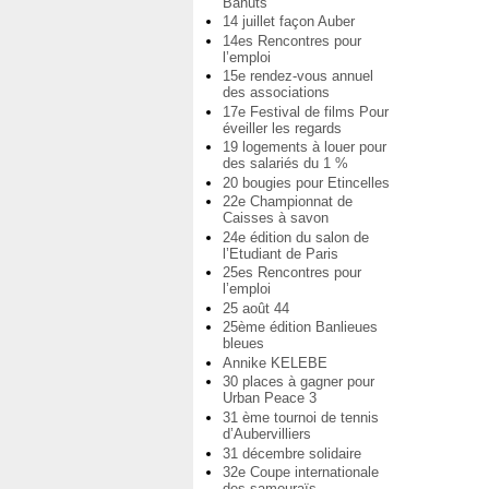
Bahuts
14 juillet façon Auber
14es Rencontres pour
l’emploi
15e rendez-vous annuel
des associations
17e Festival de films Pour
éveiller les regards
19 logements à louer pour
des salariés du 1 %
20 bougies pour Etincelles
22e Championnat de
Caisses à savon
24e édition du salon de
l’Etudiant de Paris
25es Rencontres pour
l’emploi
25 août 44
25ème édition Banlieues
bleues
Annike KELEBE
30 places à gagner pour
Urban Peace 3
31 ème tournoi de tennis
d’Aubervilliers
31 décembre solidaire
32e Coupe internationale
des samouraïs