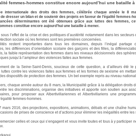
alité femmes-hommes constitue encore aujourd’hui une bataille à
e internationale des droits des femmes, célébrée chaque année le 8 m
 de dresser un bilan et de soutenir des projets en faveur de l’égalité femmes-
ancées déterminantes ont été obtenues grâce aux luttes des femmes, cet
mmes constitue encore aujourd’hui une bataille à mener.
 sous l’effet de la crise et des politiques d’austérité notamment dans les secteurs 
rotection sociale où les femmes sont les premières concernées.
lités restent importantes dans tous les domaines, depuis l’inégal partage 
, les différences d’orientation scolaire des garçons et des filles, la différenciati
s, la faible représentation des femmes dans les niveaux décisionnels des sphères
ques jusqu’à l’ampleur des violences faites aux femmes.
ment de la Seine-Saint-Denis, soucieux de cette question, a d’ailleurs été le
 luttes contre les violences faites aux femmes et les formes de sexisme en mettan
des dispositifs de protection des femmes. Un bel exemple repris au niveau national
liers, chaque année autour du 8 mars, la Municipalité grâce à la délégation droits
contre les discriminations, organise des initiatives et apporte son soutien aux asso
aires, pour proposer aux Albertivillariennes et Albertivillariens une programm
l’égalité femmes-hommes.
 mars 2016, des projections, expositions, animations, débats et une chaîne hum
casions de prises de conscience et d’actions pour éliminer les inégalités entre les
remercier celles et ceux qui s’engagent et vous invite toutes et tous à y participer
ux.
rkaoui