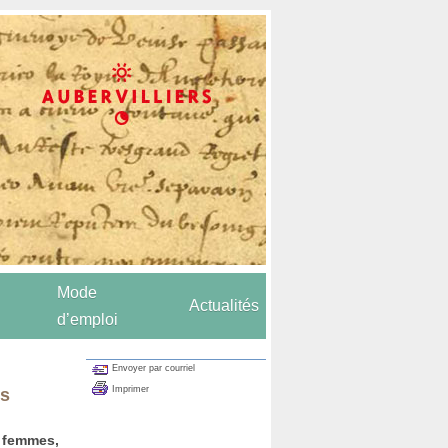
Mode
Actualités
d’emploi
Envoyer par courriel
Imprimer
rs
 femmes,