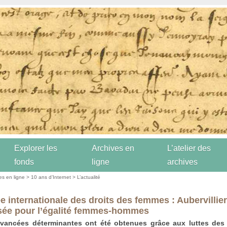
Explorer les
Archives en
L’atelier des
fonds
ligne
archives
es en ligne
>
10 ans d’Internet
>
L’actualité
e internationale des droits des femmes : Aubervillie
sée pour l’égalité femmes-hommes
avancées déterminantes ont été obtenues grâce aux luttes des