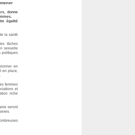
 mener
ars, donne
hommes.
te égalité
de la santé
des tâches
on sexuelle
 politiques
 pionner en
t en place,
.
 des femmes
ciations et
ation riche
aine seront
 sexes.
 nombreuses