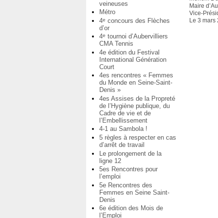
veineuses
Maire d’Aub
Métro
Vice-Prési
4
concours des Flèches
e
Le 3 mars
d’or
4
tournoi d’Aubervilliers
e
CMA Tennis
4e édition du Festival
International Génération
Court
4es rencontres « Femmes
du Monde en Seine-Saint-
Denis »
4es Assises de la Propreté
de l’Hygiène publique, du
Cadre de vie et de
l’Embellissement
4-1 au Sambola !
5 règles à respecter en cas
d’arrêt de travail
Le prolongement de la
ligne 12
5es Rencontres pour
l’emploi
5e Rencontres des
Femmes en Seine Saint-
Denis
6e édition des Mois de
l’Emploi