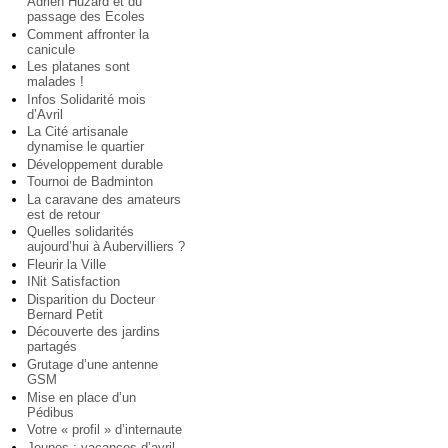
Adrien Huzard et du
passage des Ecoles
Comment affronter la
canicule
Les platanes sont
malades !
Infos Solidarité mois
d’Avril
La Cité artisanale
dynamise le quartier
Développement durable
Tournoi de Badminton
La caravane des amateurs
est de retour
Quelles solidarités
aujourd’hui à Aubervilliers ?
Fleurir la Ville
INit Satisfaction
Disparition du Docteur
Bernard Petit
Découverte des jardins
partagés
Grutage d’une antenne
GSM
Mise en place d’un
Pédibus
Votre « profil » d’internaute
Jeunes : vacances d’avril