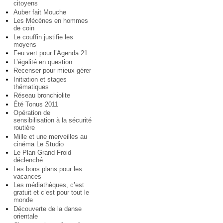
citoyens
Auber fait Mouche
Les Mécènes en hommes
de coin
Le couffin justifie les
moyens
Feu vert pour l’Agenda 21
L’égalité en question
Recenser pour mieux gérer
Initiation et stages
thématiques
Réseau bronchiolite
Été Tonus 2011
Opération de
sensibilisation à la sécurité
routière
Mille et une merveilles au
cinéma Le Studio
Le Plan Grand Froid
déclenché
Les bons plans pour les
vacances
Les médiathèques, c’est
gratuit et c’est pour tout le
monde
Découverte de la danse
orientale