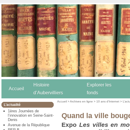
Histoire
Explorer les
Accueil
d’Aubervilliers
fonds
Accueil
>
Archives en ligne
>
10 ans d’Internet
>
L’act
L’actualité
1ères Journées de
Quand la ville boug
l’innovation en Seine-Saint-
Denis
Expo
Les villes en m
Avenue de la République
RER B