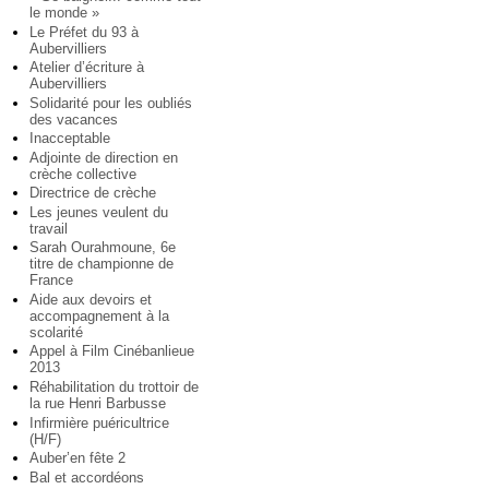
le monde »
Le Préfet du 93 à
Aubervilliers
Atelier d’écriture à
Aubervilliers
Solidarité pour les oubliés
des vacances
Inacceptable
Adjointe de direction en
crèche collective
Directrice de crèche
Les jeunes veulent du
travail
Sarah Ourahmoune, 6e
titre de championne de
France
Aide aux devoirs et
accompagnement à la
scolarité
Appel à Film Cinébanlieue
2013
Réhabilitation du trottoir de
la rue Henri Barbusse
Infirmière puéricultrice
(H/F)
Auber’en fête 2
Bal et accordéons