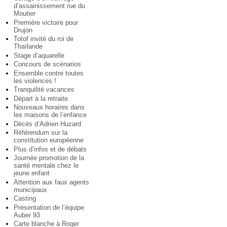
d’assainissement rue du
Moutier
Première victoire pour
Drujon
Totof invité du roi de
Thaïlande
Stage d’aquarelle
Concours de scénarios
Ensemble contre toutes
les violences !
Tranquilité vacances
Départ à la retraite
Nouveaux horaires dans
les maisons de l’enfance
Décès d’Adrien Huzard
Référendum sur la
constitution européenne
Plus d’infos et de débats
Journée promotion de la
santé mentale chez le
jeune enfant
Attention aux faux agents
municipaux
Casting
Présentation de l’équipe
Auber 93
Carte blanche à Roger