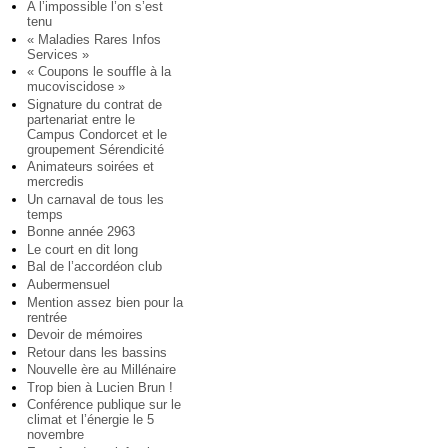
A l’impossible l’on s’est
tenu
« Maladies Rares Infos
Services »
« Coupons le souffle à la
mucoviscidose »
Signature du contrat de
partenariat entre le
Campus Condorcet et le
groupement Sérendicité
Animateurs soirées et
mercredis
Un carnaval de tous les
temps
Bonne année 2963
Le court en dit long
Bal de l’accordéon club
Aubermensuel
Mention assez bien pour la
rentrée
Devoir de mémoires
Retour dans les bassins
Nouvelle ère au Millénaire
Trop bien à Lucien Brun !
Conférence publique sur le
climat et l’énergie le 5
novembre