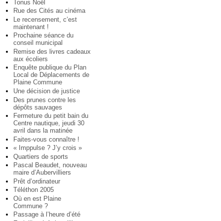
Tonus Noël
Rue des Cités au cinéma
Le recensement, c’est
maintenant !
Prochaine séance du
conseil municipal
Remise des livres cadeaux
aux écoliers
Enquête publique du Plan
Local de Déplacements de
Plaine Commune
Une décision de justice
Des prunes contre les
dépôts sauvages
Fermeture du petit bain du
Centre nautique, jeudi 30
avril dans la matinée
Faites-vous connaître !
« Imppulse ? J’y crois »
Quartiers de sports
Pascal Beaudet, nouveau
maire d’Aubervilliers
Prêt d’ordinateur
Téléthon 2005
Où en est Plaine
Commune ?
Passage à l’heure d’été