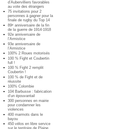
d’Aubervilliers favorables
au vote des étrangers
75 invitations pour 2
personnes à gagner pour la
finale de rugby du Top 14
89
anniversaire de la fin
e
de la guerre de 1914-1918
92e anniversaire de
l’Armistice
93e anniversaire de
l’Armistice
100% 2 Roues motorisés
100 % Fight et Coubertin
full !
100 % Fight 2 remplit
Coubertin !
100 % de Fight et de
réussite
100% Colombie
104 Barbusse : fabrication
d’un épouvantail
300 personnes en mairie
pour condamner les
violences
400 marmots dans le
bayou
450 vélos en libre service
sur le territoire de Plaine