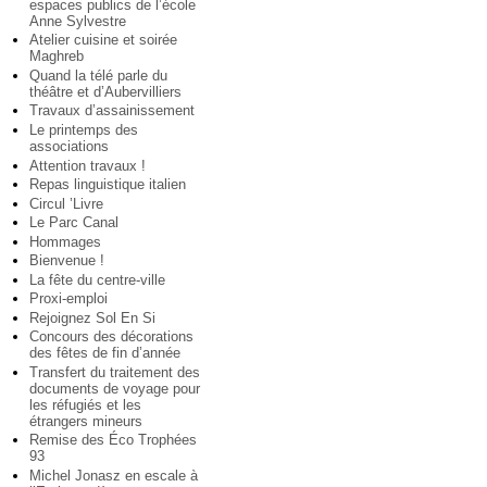
espaces publics de l’école
Anne Sylvestre
Atelier cuisine et soirée
Maghreb
Quand la télé parle du
théâtre et d’Aubervilliers
Travaux d’assainissement
Le printemps des
associations
Attention travaux !
Repas linguistique italien
Circul ’Livre
Le Parc Canal
Hommages
Bienvenue !
La fête du centre-ville
Proxi-emploi
Rejoignez Sol En Si
Concours des décorations
des fêtes de fin d’année
Transfert du traitement des
documents de voyage pour
les réfugiés et les
étrangers mineurs
Remise des Éco Trophées
93
Michel Jonasz en escale à