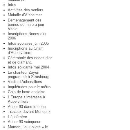
Infos
Activités des seniors
Maladie d’Alzheimer
Déménagement des
bornes de mise à jour
Vitale
Inscriptions Noces d’or
2006
Infos scolaires juin 2005
Inscriptions au Cnam
d’Aubervilliers
Cérémonie des noces d’or
et de diamant.
Infos solidarité mai 2004
Le chanteur Zayen
programmé à Strasbourg
Visite d’Aubervilliers
Inquiétudes pour le métro
Gala de boxe anglaise
L’Europe s’intéresse à
Aubervilliers
Auber 93 dans le coup
Travaux devant Monoprix
L’éphémère
Auber 93 vainqueur
Maman, j’ai « piloté » le