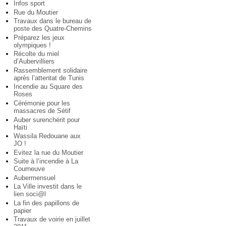
Infos sport
Rue du Moutier
Travaux dans le bureau de
poste des Quatre-Chemins
Préparez les jeux
olympiques !
Récolte du miel
d’Aubervilliers
Rassemblement solidaire
après l’attentat de Tunis
Incendie au Square des
Roses
Cérémonie pour les
massacres de Sétif
Auber surenchérit pour
Haïti
Wassila Redouane aux
JO !
Evitez la rue du Moutier
Suite à l’incendie à La
Courneuve
Aubermensuel
La Ville investit dans le
lien soci@l
La fin des papillons de
papier
Travaux de voirie en juillet