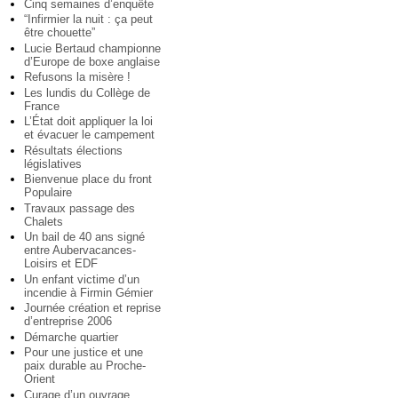
Cinq semaines d’enquête
“Infirmier la nuit : ça peut
être chouette”
Lucie Bertaud championne
d’Europe de boxe anglaise
Refusons la misère !
Les lundis du Collège de
France
L’État doit appliquer la loi
et évacuer le campement
Résultats élections
législatives
Bienvenue place du front
Populaire
Travaux passage des
Chalets
Un bail de 40 ans signé
entre Aubervacances-
Loisirs et EDF
Un enfant victime d’un
incendie à Firmin Gémier
Journée création et reprise
d’entreprise 2006
Démarche quartier
Pour une justice et une
paix durable au Proche-
Orient
Curage d’un ouvrage