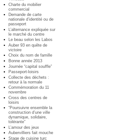
Charte du mobilier
commercial
Demande de carte
nationale d’identité ou de
passeport
L’alternance expliquée sur
le marché du centre
Le beau selon les Labos
Auber 93 en quête de
victoire
Choix du nom de famille
Bonne année 2013
Journée “capital souffle”
Passeport-loisirs
Collecte des déchets :
retour à la normale
Commémoration du 11
novembre
Cross des centres de
loisirs
“Poursuivre ensemble la
construction d’une ville
dynamique, solidaire,
tolérante”
L’amour des jeux
Aubervilliers fait mouche
Stage de cuisine turc