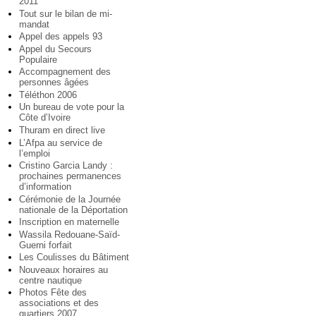
2011
Tout sur le bilan de mi-
mandat
Appel des appels 93
Appel du Secours
Populaire
Accompagnement des
personnes âgées
Téléthon 2006
Un bureau de vote pour la
Côte d’Ivoire
Thuram en direct live
L’Afpa au service de
l’emploi
Cristino Garcia Landy :
prochaines permanences
d’information
Cérémonie de la Journée
nationale de la Déportation
Inscription en maternelle
Wassila Redouane-Saïd-
Guerni forfait
Les Coulisses du Bâtiment
Nouveaux horaires au
centre nautique
Photos Fête des
associations et des
quartiers 2007