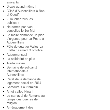
arrivants
Bravo quand même !
"Ciné d’Aubervilliers à Bab-
el-Oued"
« Toucher tous les
publics »
Ne sortez pas vos
poubelles le 1er Mai
Le maire demande un plan
d’urgence pour La Poste à
Aubervilliers
Fête de quartier Vallès-La
Frette : samedi 3 octobre
Aubermensuel
La solidarité en plus
Alerte météo
Semaine de solidarité
internationale à
Aubervilliers
L’état de la demande de
logement social en 2014
Samouraïs au féminin
A riot called Nina !
Le carnaval de Romans au
temps des guerres de
religion
Aménagement des