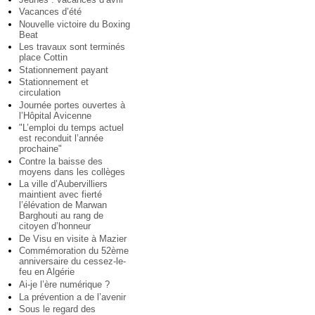
Vacances d’été
Nouvelle victoire du Boxing
Beat
Les travaux sont terminés
place Cottin
Stationnement payant
Stationnement et
circulation
Journée portes ouvertes à
l’Hôpital Avicenne
"L’emploi du temps actuel
est reconduit l’année
prochaine"
Contre la baisse des
moyens dans les collèges
La ville d’Aubervilliers
maintient avec fierté
l’élévation de Marwan
Barghouti au rang de
citoyen d’honneur
De Visu en visite à Mazier
Commémoration du 52ème
anniversaire du cessez-le-
feu en Algérie
Ai-je l’ère numérique ?
La prévention a de l’avenir
Sous le regard des