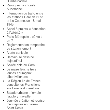
l’Embarcadère
Rejoignez la chorale
Auberbabel
Interruption du trafic entre
les stations Gare de l’Est
et La Courneuve - 8 mai
1945
Appel à projets « éducation
à l’altérité »
Paris Métropole : où va-t-
on ?
Réglementation temporaire
du stationnement
Alerte canicule
Demain se dessine
aujourd’hui
Soirée chic au Corbu
Le maire félicite trois
jeunes courageux
albertivillariens
La Région Ile-de-France
consulte les Franciliens
sur l’avenir du territoire
Balade urbaine : l’emploi,
l’agglo y travaille !
Journée création et reprise
d’entreprise en Seine-
Saint-Denis