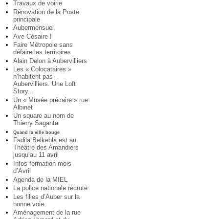
Travaux de voirie
Rénovation de la Poste
principale
Aubermensuel
Ave Césaire !
Faire Métropole sans
défaire les territoires
Alain Delon à Aubervilliers
Les « Colocataires »
n’habitent pas
Aubervilliers. Une Loft
Story...
Un « Musée précaire » rue
Albinet
Un square au nom de
Thierry Saganta
Quand la ville bouge
Fadila Belkebla est au
Théâtre des Amandiers
jusqu’au 11 avril
Infos formation mois
d’Avril
Agenda de la MIEL
La police nationale recrute
Les filles d’Auber sur la
bonne voie
Aménagement de la rue