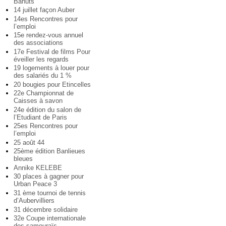
Bahuts
14 juillet façon Auber
14es Rencontres pour
l’emploi
15e rendez-vous annuel
des associations
17e Festival de films Pour
éveiller les regards
19 logements à louer pour
des salariés du 1 %
20 bougies pour Etincelles
22e Championnat de
Caisses à savon
24e édition du salon de
l’Etudiant de Paris
25es Rencontres pour
l’emploi
25 août 44
25ème édition Banlieues
bleues
Annike KELEBE
30 places à gagner pour
Urban Peace 3
31 ème tournoi de tennis
d’Aubervilliers
31 décembre solidaire
32e Coupe internationale
des samouraïs