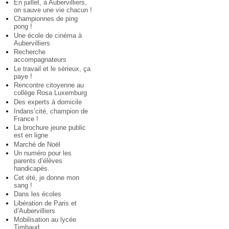
En juillet, à Aubervilliers,
on sauve une vie chacun !
Championnes de ping
pong !
Une école de cinéma à
Aubervilliers
Recherche
accompagnateurs
Le travail et le sérieux, ça
paye !
Rencontre citoyenne au
collège Rosa Luxemburg
Des experts à domicile
Indans’cité, champion de
France !
La brochure jeune public
est en ligne
Marché de Noël
Un numéro pour les
parents d’élèves
handicapés.
Cet été, je donne mon
sang !
Dans les écoles
Libération de Paris et
d’Aubervilliers
Mobilisation au lycée
Timbaud