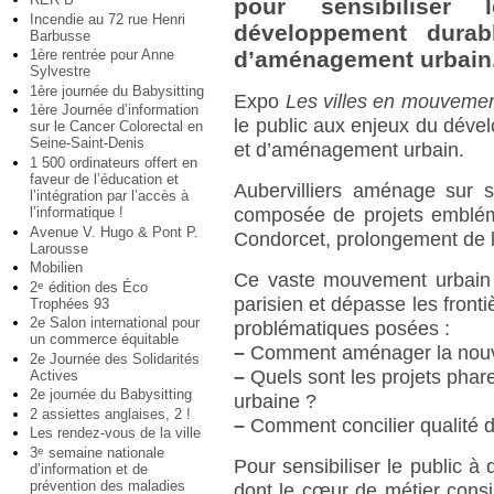
pour sensibiliser
Incendie au 72 rue Henri
développement durab
Barbusse
1ère rentrée pour Anne
d’aménagement urbain
Sylvestre
1ère journée du Babysitting
Expo
Les villes en mouveme
1ère Journée d’information
le public aux enjeux du déve
sur le Cancer Colorectal en
Seine-Saint-Denis
et d’aménagement urbain.
1 500 ordinateurs offert en
faveur de l’éducation et
Aubervilliers aménage sur s
l’intégration par l’accès à
l’informatique !
composée de projets emblém
Avenue V. Hugo & Pont P.
Condorcet, prolongement de 
Larousse
Mobilien
Ce vaste mouvement urbain s
2
édition des Éco
e
parisien et dépasse les fronti
Trophées 93
2e Salon international pour
problématiques posées :
un commerce équitable
–
Comment aménager la nouvel
2e Journée des Solidarités
–
Quels sont les projets phar
Actives
2e journée du Babysitting
urbaine ?
2 assiettes anglaises, 2 !
–
Comment concilier qualité de 
Les rendez-vous de la ville
3
semaine nationale
e
Pour sensibiliser le public à
d’information et de
prévention des maladies
dont le cœur de métier consis