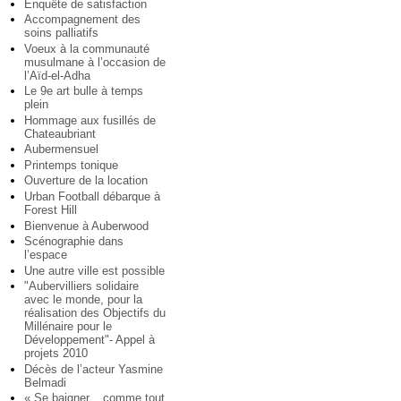
Enquête de satisfaction
Accompagnement des
soins palliatifs
Voeux à la communauté
musulmane à l’occasion de
l’Aïd-el-Adha
Le 9e art bulle à temps
plein
Hommage aux fusillés de
Chateaubriant
Aubermensuel
Printemps tonique
Ouverture de la location
Urban Football débarque à
Forest Hill
Bienvenue à Auberwood
Scénographie dans
l’espace
Une autre ville est possible
"Aubervilliers solidaire
avec le monde, pour la
réalisation des Objectifs du
Millénaire pour le
Développement"- Appel à
projets 2010
Décès de l’acteur Yasmine
Belmadi
« Se baigner... comme tout