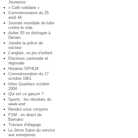
Jeunesse
« Café solidaire »
Commémoration du 25
août 44
Journée mondiale de lutte
contre le sida
Auber 93 se distingue à
Denain
Joindre la police de
secteur
L’anglais, un jeu d’enfant
Elections cantonale et
régionale
Horaires OPHLM
Commémoration du 17
octobre 1961
Infos Quartiers octobre
2004
Qui est ce garçon ?
Sports : les résultats du
week-end
Rendez-vous citoyens
FSM : en direct de
Bamako
Travaux d’élagage
Le 2ème Salon du service
aux entreprises