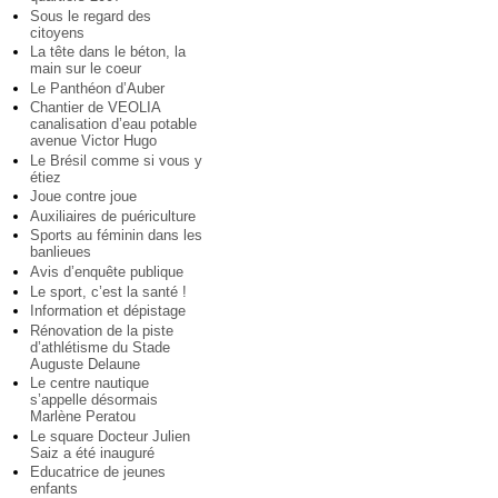
Sous le regard des
citoyens
La tête dans le béton, la
main sur le coeur
Le Panthéon d’Auber
Chantier de VEOLIA
canalisation d’eau potable
avenue Victor Hugo
Le Brésil comme si vous y
étiez
Joue contre joue
Auxiliaires de puériculture
Sports au féminin dans les
banlieues
Avis d’enquête publique
Le sport, c’est la santé !
Information et dépistage
Rénovation de la piste
d’athlétisme du Stade
Auguste Delaune
Le centre nautique
s’appelle désormais
Marlène Peratou
Le square Docteur Julien
Saiz a été inauguré
Educatrice de jeunes
enfants