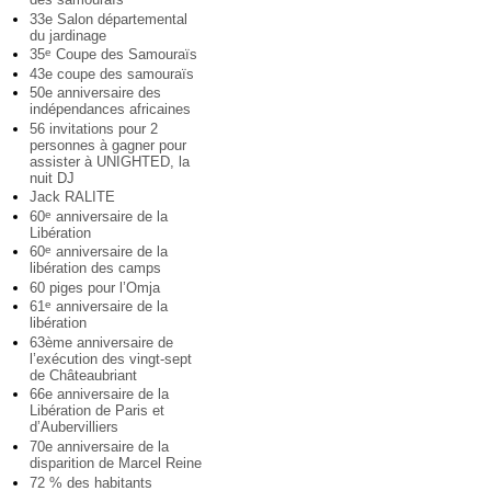
33e Salon départemental
du jardinage
35
Coupe des Samouraïs
e
43e coupe des samouraïs
50e anniversaire des
indépendances africaines
56 invitations pour 2
personnes à gagner pour
assister à UNIGHTED, la
nuit DJ
Jack RALITE
60
anniversaire de la
e
Libération
60
anniversaire de la
e
libération des camps
60 piges pour l’Omja
61
anniversaire de la
e
libération
63ème anniversaire de
l’exécution des vingt-sept
de Châteaubriant
66e anniversaire de la
Libération de Paris et
d’Aubervilliers
70e anniversaire de la
disparition de Marcel Reine
72 % des habitants