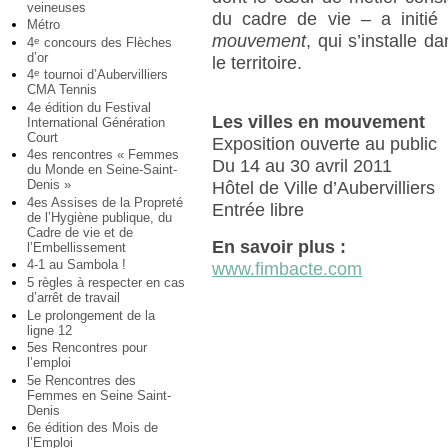
veineuses
du cadre de vie – a initié 
Métro
mouvement
, qui s’installe d
4
concours des Flèches
e
d’or
le territoire.
4
tournoi d’Aubervilliers
e
CMA Tennis
4e édition du Festival
Les villes en mouvement
International Génération
Court
Exposition ouverte au public
4es rencontres « Femmes
Du 14 au 30 avril 2011
du Monde en Seine-Saint-
Denis »
Hôtel de Ville d’Aubervilliers
4es Assises de la Propreté
Entrée libre
de l’Hygiène publique, du
Cadre de vie et de
En savoir plus :
l’Embellissement
4-1 au Sambola !
www.fimbacte.com
5 règles à respecter en cas
d’arrêt de travail
Le prolongement de la
ligne 12
5es Rencontres pour
l’emploi
5e Rencontres des
Femmes en Seine Saint-
Denis
6e édition des Mois de
l’Emploi