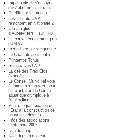
Impossible de s’ennuyer
sur Auber en juillet-août
Du rififi sur les ondes
Les filles du CMA
remontent en Nationale 2
« Les aigles
d’Aubervilliers » sur FR3
Un nouvel équipement pour
l’OMJA
Incendiaire par vengeance
Le Cnam devient réalité
Printemps Tonus
Soignez vos CV !
La cité des Prés Clos
évacuée
Le Conseil Municipal vote
à l’unanimité un vœu pour
l’implantation du Centre
aquatique olympique à
Aubervilliers
Pour une participation de
l’Etat à la construction de
nouvelles classes
Infos des associations
septembre 2005
Don du sang
Noël dans la chaleur