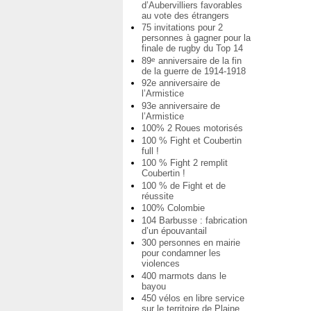
d’Aubervilliers favorables
au vote des étrangers
75 invitations pour 2
personnes à gagner pour la
finale de rugby du Top 14
89
anniversaire de la fin
e
de la guerre de 1914-1918
92e anniversaire de
l’Armistice
93e anniversaire de
l’Armistice
100% 2 Roues motorisés
100 % Fight et Coubertin
full !
100 % Fight 2 remplit
Coubertin !
100 % de Fight et de
réussite
100% Colombie
104 Barbusse : fabrication
d’un épouvantail
300 personnes en mairie
pour condamner les
violences
400 marmots dans le
bayou
450 vélos en libre service
sur le territoire de Plaine