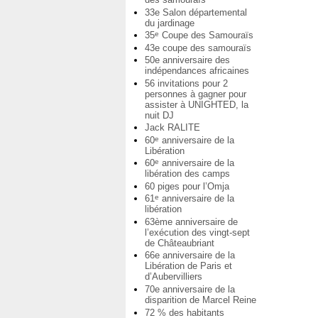
33e Salon départemental
du jardinage
35
Coupe des Samouraïs
e
43e coupe des samouraïs
50e anniversaire des
indépendances africaines
56 invitations pour 2
personnes à gagner pour
assister à UNIGHTED, la
nuit DJ
Jack RALITE
60
anniversaire de la
e
Libération
60
anniversaire de la
e
libération des camps
60 piges pour l’Omja
61
anniversaire de la
e
libération
63ème anniversaire de
l’exécution des vingt-sept
de Châteaubriant
66e anniversaire de la
Libération de Paris et
d’Aubervilliers
70e anniversaire de la
disparition de Marcel Reine
72 % des habitants