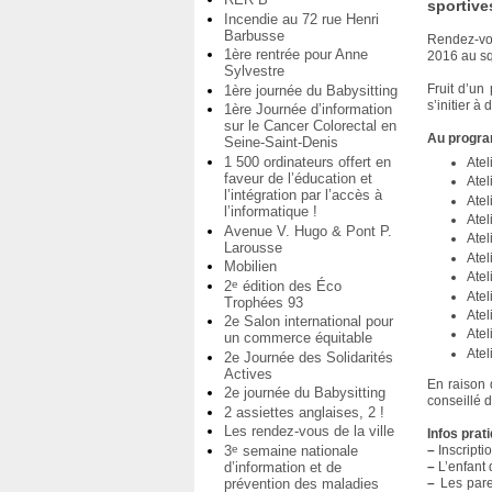
sportive
Incendie au 72 rue Henri
Barbusse
Rendez-vou
1ère rentrée pour Anne
2016 au sq
Sylvestre
Fruit d’un 
1ère journée du Babysitting
s’initier à
1ère Journée d’information
sur le Cancer Colorectal en
Au progr
Seine-Saint-Denis
1 500 ordinateurs offert en
Atel
faveur de l’éducation et
Atel
l’intégration par l’accès à
Atel
l’informatique !
Atel
Avenue V. Hugo & Pont P.
Atel
Larousse
Atel
Mobilien
Atel
2
édition des Éco
e
Atel
Trophées 93
Atel
2e Salon international pour
Atel
un commerce équitable
Atel
2e Journée des Solidarités
Actives
En raison d
2e journée du Babysitting
conseillé d
2 assiettes anglaises, 2 !
Les rendez-vous de la ville
Infos prat
3
semaine nationale
e
–
Inscriptio
d’information et de
–
L’enfant 
prévention des maladies
–
Les pare