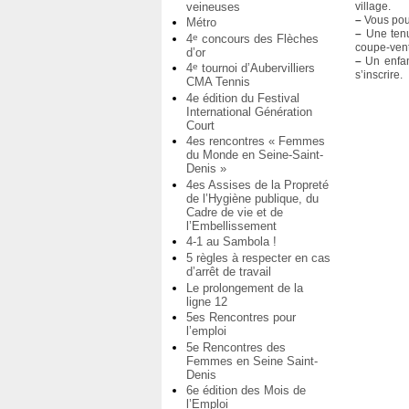
veineuses
village.
–
Vous pouv
Métro
–
Une tenue
4
concours des Flèches
e
coupe-vent
d’or
–
Un enfant
4
tournoi d’Aubervilliers
e
s’inscrire.
CMA Tennis
4e édition du Festival
International Génération
Court
4es rencontres « Femmes
du Monde en Seine-Saint-
Denis »
4es Assises de la Propreté
de l’Hygiène publique, du
Cadre de vie et de
l’Embellissement
4-1 au Sambola !
5 règles à respecter en cas
d’arrêt de travail
Le prolongement de la
ligne 12
5es Rencontres pour
l’emploi
5e Rencontres des
Femmes en Seine Saint-
Denis
6e édition des Mois de
l’Emploi