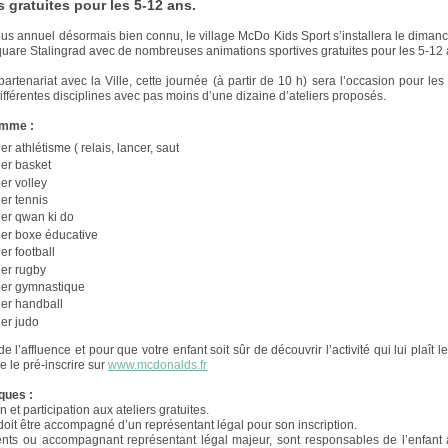
s gratuites pour les 5-12 ans.
s annuel désormais bien connu, le village McDo Kids Sport s’installera le diman
uare Stalingrad avec de nombreuses animations sportives gratuites pour les 5-12 
partenariat avec la Ville, cette journée (à partir de 10 h) sera l’occasion pour les
 différentes disciplines avec pas moins d’une dizaine d’ateliers proposés.
amme :
ier athlétisme ( relais, lancer, saut
ier basket
ier volley
ier tennis
ier qwan ki do
ier boxe éducative
ier football
ier rugby
ier gymnastique
ier handball
ier judo
e l’affluence et pour que votre enfant soit sûr de découvrir l’activité qui lui plaît le 
e le pré-inscrire sur
www.mcdonalds.fr
iques :
n et participation aux ateliers gratuites.
doit être accompagné d’un représentant légal pour son inscription.
nts ou accompagnant représentant légal majeur, sont responsables de l’enfant 