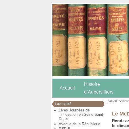
Histoire
Accueil
d’Aubervilliers
Accueil
>
Archiv
L’actualité
1ères Journées de
Le McD
l’innovation en Seine-Saint-
Denis
Rendez-v
Avenue de la République
le dima
RER B