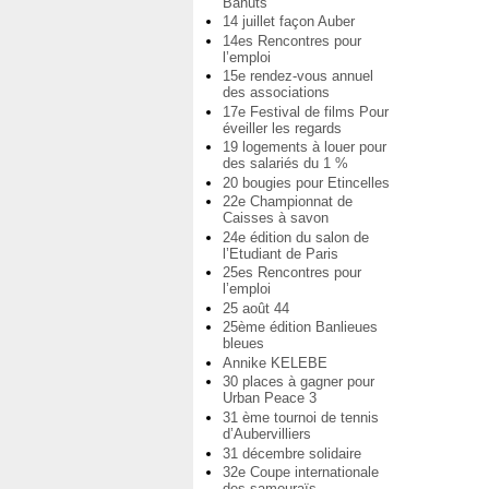
Bahuts
14 juillet façon Auber
14es Rencontres pour
l’emploi
15e rendez-vous annuel
des associations
17e Festival de films Pour
éveiller les regards
19 logements à louer pour
des salariés du 1 %
20 bougies pour Etincelles
22e Championnat de
Caisses à savon
24e édition du salon de
l’Etudiant de Paris
25es Rencontres pour
l’emploi
25 août 44
25ème édition Banlieues
bleues
Annike KELEBE
30 places à gagner pour
Urban Peace 3
31 ème tournoi de tennis
d’Aubervilliers
31 décembre solidaire
32e Coupe internationale
des samouraïs