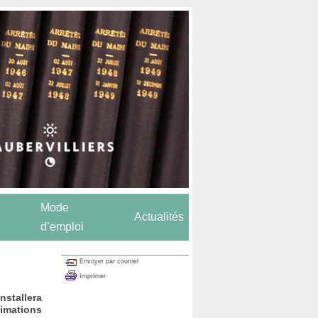
Mode
Actualités
d’emploi
Envoyer par courriel
Imprimer
nstallera
imations