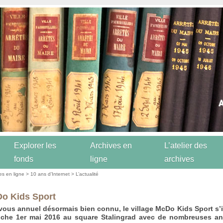
Explorer les
Archives en
L’atelier des
fonds
ligne
archives
es en ligne
>
10 ans d’Internet
>
L’actualité
o Kids Sport
ous annuel désormais bien connu, le village McDo Kids Sport s’i
nche 1er mai 2016 au square Stalingrad avec de nombreuses an