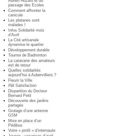
Adrien Huzard et du
passage des Ecoles
Comment affronter la
canicule
Les platanes sont
malades !
Infos Solidarité mois
d’Avril
La Cité artisanale
dynamise le quartier
Développement durable
Tournoi de Badminton
La caravane des amateurs
est de retour
Quelles solidarités
aujourd’hui à Aubervilliers ?
Fleurir la Ville
INit Satisfaction
Disparition du Docteur
Bernard Petit
Découverte des jardins
partagés
Grutage d’une antenne
GSM
Mise en place d’un
Pédibus
Votre « profil » d’internaute
Jeunes : vacances d’avril