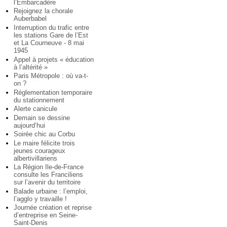
l’Embarcadère
Rejoignez la chorale
Auberbabel
Interruption du trafic entre
les stations Gare de l’Est
et La Courneuve - 8 mai
1945
Appel à projets « éducation
à l’altérité »
Paris Métropole : où va-t-
on ?
Réglementation temporaire
du stationnement
Alerte canicule
Demain se dessine
aujourd’hui
Soirée chic au Corbu
Le maire félicite trois
jeunes courageux
albertivillariens
La Région Ile-de-France
consulte les Franciliens
sur l’avenir du territoire
Balade urbaine : l’emploi,
l’agglo y travaille !
Journée création et reprise
d’entreprise en Seine-
Saint-Denis