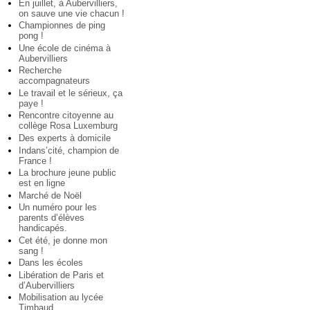
En juillet, à Aubervilliers,
on sauve une vie chacun !
Championnes de ping
pong !
Une école de cinéma à
Aubervilliers
Recherche
accompagnateurs
Le travail et le sérieux, ça
paye !
Rencontre citoyenne au
collège Rosa Luxemburg
Des experts à domicile
Indans’cité, champion de
France !
La brochure jeune public
est en ligne
Marché de Noël
Un numéro pour les
parents d’élèves
handicapés.
Cet été, je donne mon
sang !
Dans les écoles
Libération de Paris et
d’Aubervilliers
Mobilisation au lycée
Timbaud