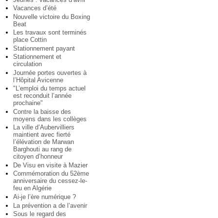
Vacances d’été
Nouvelle victoire du Boxing
Beat
Les travaux sont terminés
place Cottin
Stationnement payant
Stationnement et
circulation
Journée portes ouvertes à
l’Hôpital Avicenne
"L’emploi du temps actuel
est reconduit l’année
prochaine"
Contre la baisse des
moyens dans les collèges
La ville d’Aubervilliers
maintient avec fierté
l’élévation de Marwan
Barghouti au rang de
citoyen d’honneur
De Visu en visite à Mazier
Commémoration du 52ème
anniversaire du cessez-le-
feu en Algérie
Ai-je l’ère numérique ?
La prévention a de l’avenir
Sous le regard des