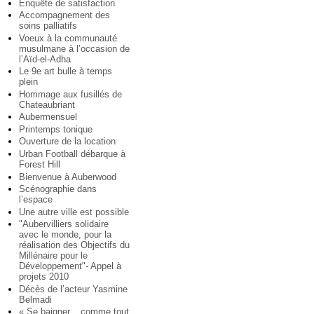
Enquête de satisfaction
Accompagnement des
soins palliatifs
Voeux à la communauté
musulmane à l’occasion de
l’Aïd-el-Adha
Le 9e art bulle à temps
plein
Hommage aux fusillés de
Chateaubriant
Aubermensuel
Printemps tonique
Ouverture de la location
Urban Football débarque à
Forest Hill
Bienvenue à Auberwood
Scénographie dans
l’espace
Une autre ville est possible
"Aubervilliers solidaire
avec le monde, pour la
réalisation des Objectifs du
Millénaire pour le
Développement"- Appel à
projets 2010
Décès de l’acteur Yasmine
Belmadi
« Se baigner... comme tout