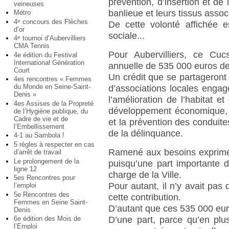
prévention, d’insertion et d
veineuses
banlieue et leurs tissus associ
Métro
4
concours des Flèches
e
De cette volonté affichée 
d’or
sociale...
4
tournoi d’Aubervilliers
e
CMA Tennis
Pour Aubervilliers, ce Cuc
4e édition du Festival
International Génération
annuelle de 535 000 euros de 
Court
Un crédit que se partageront
4es rencontres « Femmes
du Monde en Seine-Saint-
d’associations locales engag
Denis »
l’amélioration de l’habitat et
4es Assises de la Propreté
développement économique, l
de l’Hygiène publique, du
Cadre de vie et de
et la prévention des conduites
l’Embellissement
de la délinquance.
4-1 au Sambola !
5 règles à respecter en cas
Ramené aux besoins exprimés
d’arrêt de travail
Le prolongement de la
puisqu’une part importante 
ligne 12
charge de la Ville.
5es Rencontres pour
Pour autant, il n’y avait pas 
l’emploi
5e Rencontres des
cette contribution.
Femmes en Seine Saint-
D’autant que ces 535 000 euros
Denis
6e édition des Mois de
D’une part, parce qu’en plu
l’Emploi