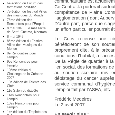
communautaire est actuelleme
6e édition du Forum des
Ce Contrat-là porterait surtou
formations post-bac
7e édition du festival Villes
compétence de Plaine Commun
des musiques du Monde
l’agglomération ( dont Aubervil
7ème édition des
D’autre part, parce que s’agi
Rencontres pour l’Emploi
8 mai 1945 : Le massacre
un effort particulier pourrait êt
de Sétif, Guelma, Kherrata
8 mai 1945
Le Cucs recense une cinqu
8ème édition du Festival
bénéficieront de son souti
Villes des Musiques du
Monde
proprement dite, à la précar
8e Rencontres pour
conditions d’habitat, à l’accès 
l’emploi
De la Régie de quartier à la
9es Rencontres pour
l’emploi
lien social, des formations 
10ème édition du
au soutien scolaire mis e
Challenge de la Création
2007
dépistage du cancer auprès
10e édition de Talents des
service communal d’hygièn
Cités
l’emploi fait par l’ASEA, etc.
11e Salon du diabète
11es Rencontres pour
Frédéric Medeiros
l’emploi
13es Rencontres pour
Le 2 avril 2007
l’emploi
14
édition du Trophée des
e
En savoir plus :