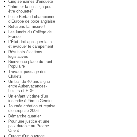
Cinq semaines d’enquête
“Infirmier la nuit : ça peut
être chouette”
Lucie Bertaud championne
d’Europe de boxe anglaise
Refusons la misère !
Les lundis du Collège de
France
L’État doit appliquer la loi
et évacuer le campement
Résultats élections
législatives
Bienvenue place du front
Populaire
Travaux passage des
Chalets
Un bail de 40 ans signé
entre Aubervacances-
Loisirs et EDF
Un enfant victime d’un
incendie à Firmin Gémier
Journée création et reprise
d’entreprise 2006
Démarche quartier
Pour une justice et une
paix durable au Proche-
Orient
Curage d’un ouvrage