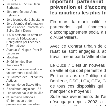
important partenaria
Incendie au 72 rue Henri
prévention et d’acco
Barbusse
1ère rentrée pour Anne
les quartiers les plus f
Sylvestre
1ère journée du Babysitting
Fin mars, la municipalité e
1ère Journée d’information
partenariat qui financ
sur le Cancer Colorectal en
Seine-Saint-Denis
d’accompagnement social à me
1 500 ordinateurs offert en
d’Aubervilliers.
faveur de l’éducation et
l’intégration par l’accès à
l’informatique !
Avec ce Contrat urbain de c
Avenue V. Hugo & Pont P.
l’Etat se sont engagés à 
Larousse
travail mené par la Ville et d
Mobilien
2
édition des Éco
e
Le Cucs ? C’est un nouveau d
Trophées 93
2e Salon international pour
de ville et qui doit permettre d
un commerce équitable
En trente ans de Politique d
2e Journée des Solidarités
Banlieue, DSQ, LOV, GPV, GPU
Actives
2e journée du Babysitting
de tous ces dispositifs qui
2 assiettes anglaises, 2 !
manquer de moyens !
Les rendez-vous de la ville
Suite aux événements de l’au
3
semaine nationale
e
d’information et de
désengagé depuis 2002, a p
prévention des maladies