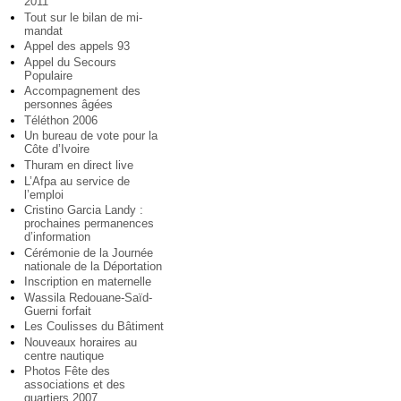
2011
Tout sur le bilan de mi-
mandat
Appel des appels 93
Appel du Secours
Populaire
Accompagnement des
personnes âgées
Téléthon 2006
Un bureau de vote pour la
Côte d’Ivoire
Thuram en direct live
L’Afpa au service de
l’emploi
Cristino Garcia Landy :
prochaines permanences
d’information
Cérémonie de la Journée
nationale de la Déportation
Inscription en maternelle
Wassila Redouane-Saïd-
Guerni forfait
Les Coulisses du Bâtiment
Nouveaux horaires au
centre nautique
Photos Fête des
associations et des
quartiers 2007