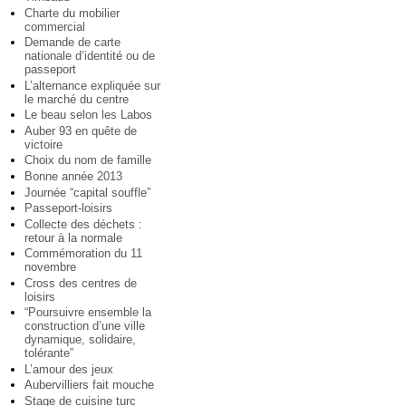
Charte du mobilier
commercial
Demande de carte
nationale d’identité ou de
passeport
L’alternance expliquée sur
le marché du centre
Le beau selon les Labos
Auber 93 en quête de
victoire
Choix du nom de famille
Bonne année 2013
Journée “capital souffle”
Passeport-loisirs
Collecte des déchets :
retour à la normale
Commémoration du 11
novembre
Cross des centres de
loisirs
“Poursuivre ensemble la
construction d’une ville
dynamique, solidaire,
tolérante”
L’amour des jeux
Aubervilliers fait mouche
Stage de cuisine turc