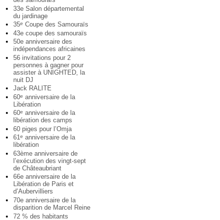
33e Salon départemental
du jardinage
35
Coupe des Samouraïs
e
43e coupe des samouraïs
50e anniversaire des
indépendances africaines
56 invitations pour 2
personnes à gagner pour
assister à UNIGHTED, la
nuit DJ
Jack RALITE
60
anniversaire de la
e
Libération
60
anniversaire de la
e
libération des camps
60 piges pour l’Omja
61
anniversaire de la
e
libération
63ème anniversaire de
l’exécution des vingt-sept
de Châteaubriant
66e anniversaire de la
Libération de Paris et
d’Aubervilliers
70e anniversaire de la
disparition de Marcel Reine
72 % des habitants