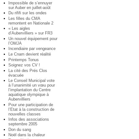
Impossible de s’ennuyer
sur Auber en juillet-août
Du rififi sur les ondes
Les filles du CMA
remontent en Nationale 2
« Les aigles
d’Aubervilliers » sur FR3
Un nouvel équipement pour
l’OMJA
Incendiaire par vengeance
Le Cnam devient réalité
Printemps Tonus
Soignez vos CV !
La cité des Prés Clos
évacuée
Le Conseil Municipal vote
à l’unanimité un vœu pour
l’implantation du Centre
aquatique olympique à
Aubervilliers
Pour une participation de
l’Etat à la construction de
nouvelles classes
Infos des associations
septembre 2005
Don du sang
Noël dans la chaleur