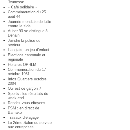
Jeunesse
« Café solidaire »
Commémoration du 25
août 44
Journée mondiale de lutte
contre le sida
Auber 93 se distingue à
Denain
Joindre la police de
secteur
L’anglais, un jeu d’enfant
Elections cantonale et
régionale
Horaires OPHLM
Commémoration du 17
octobre 1961
Infos Quartiers octobre
2004
Qui est ce garçon ?
Sports : les résultats du
week-end
Rendez-vous citoyens
FSM : en direct de
Bamako
Travaux d’élagage
Le 2ème Salon du service
aux entreprises