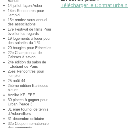
Bahuts
Télécharger le Contrat urbain
14 juillet façon Auber
14es Rencontres pour
l’emploi
15e rendez-vous annuel
des associations
17e Festival de films Pour
éveiller les regards
19 logements à louer pour
des salariés du 1 %
20 bougies pour Etincelles
22e Championnat de
Caisses à savon
24e édition du salon de
l’Etudiant de Paris
25es Rencontres pour
l’emploi
25 août 44
25ème édition Banlieues
bleues
Annike KELEBE
30 places à gagner pour
Urban Peace 3
31 ème tournoi de tennis
d’Aubervilliers
31 décembre solidaire
32e Coupe internationale
des samouraïs