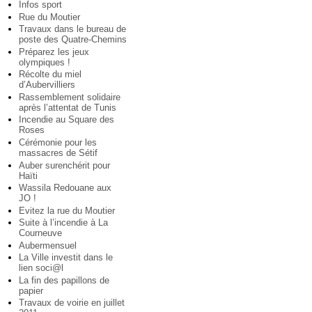
Infos sport
Rue du Moutier
Travaux dans le bureau de
poste des Quatre-Chemins
Préparez les jeux
olympiques !
Récolte du miel
d’Aubervilliers
Rassemblement solidaire
après l’attentat de Tunis
Incendie au Square des
Roses
Cérémonie pour les
massacres de Sétif
Auber surenchérit pour
Haïti
Wassila Redouane aux
JO !
Evitez la rue du Moutier
Suite à l’incendie à La
Courneuve
Aubermensuel
La Ville investit dans le
lien soci@l
La fin des papillons de
papier
Travaux de voirie en juillet