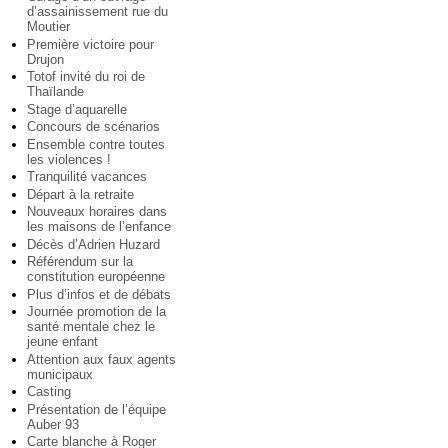
d’assainissement rue du
Moutier
Première victoire pour
Drujon
Totof invité du roi de
Thaïlande
Stage d’aquarelle
Concours de scénarios
Ensemble contre toutes
les violences !
Tranquilité vacances
Départ à la retraite
Nouveaux horaires dans
les maisons de l’enfance
Décès d’Adrien Huzard
Référendum sur la
constitution européenne
Plus d’infos et de débats
Journée promotion de la
santé mentale chez le
jeune enfant
Attention aux faux agents
municipaux
Casting
Présentation de l’équipe
Auber 93
Carte blanche à Roger