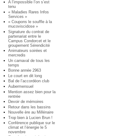
A l’impossible l’on s’est
tenu
« Maladies Rares Infos
Services »
« Coupons le souffle à la
mucoviscidose »
Signature du contrat de
partenariat entre le
Campus Condorcet et le
groupement Sérendicité
Animateurs soirées et
mercredis
Un carnaval de tous les
temps
Bonne année 2963
Le court en dit long
Bal de l’accordéon club
Aubermensuel
Mention assez bien pour la
rentrée
Devoir de mémoires
Retour dans les bassins
Nouvelle ère au Millénaire
Trop bien à Lucien Brun !
Conférence publique sur le
climat et l’énergie le 5
novembre