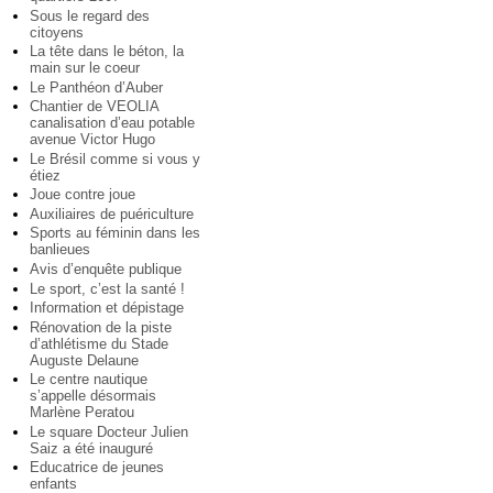
Sous le regard des
citoyens
La tête dans le béton, la
main sur le coeur
Le Panthéon d’Auber
Chantier de VEOLIA
canalisation d’eau potable
avenue Victor Hugo
Le Brésil comme si vous y
étiez
Joue contre joue
Auxiliaires de puériculture
Sports au féminin dans les
banlieues
Avis d’enquête publique
Le sport, c’est la santé !
Information et dépistage
Rénovation de la piste
d’athlétisme du Stade
Auguste Delaune
Le centre nautique
s’appelle désormais
Marlène Peratou
Le square Docteur Julien
Saiz a été inauguré
Educatrice de jeunes
enfants