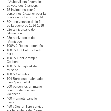
d’Aubervilliers favorables
au vote des étrangers
75 invitations pour 2
personnes à gagner pour la
finale de rugby du Top 14
89
anniversaire de la fin
e
de la guerre de 1914-1918
92e anniversaire de
l’Armistice
93e anniversaire de
l’Armistice
100% 2 Roues motorisés
100 % Fight et Coubertin
full !
100 % Fight 2 remplit
Coubertin !
100 % de Fight et de
réussite
100% Colombie
104 Barbusse : fabrication
d’un épouvantail
300 personnes en mairie
pour condamner les
violences
400 marmots dans le
bayou
450 vélos en libre service
sur le territoire de Plaine