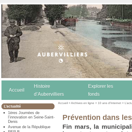
Histoire
Explorer les
Accueil
d’Aubervilliers
fonds
Accueil
>
Archives en ligne
>
10 ans d’Internet
>
L’act
L’actualité
1ères Journées de
Prévention dans les
l’innovation en Seine-Saint-
Denis
Fin mars, la municipal
Avenue de la République
RER B