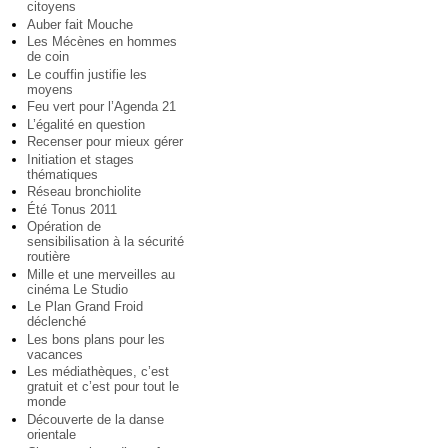
citoyens
Auber fait Mouche
Les Mécènes en hommes
de coin
Le couffin justifie les
moyens
Feu vert pour l’Agenda 21
L’égalité en question
Recenser pour mieux gérer
Initiation et stages
thématiques
Réseau bronchiolite
Été Tonus 2011
Opération de
sensibilisation à la sécurité
routière
Mille et une merveilles au
cinéma Le Studio
Le Plan Grand Froid
déclenché
Les bons plans pour les
vacances
Les médiathèques, c’est
gratuit et c’est pour tout le
monde
Découverte de la danse
orientale