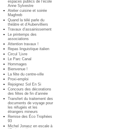
espaces publics de l’école
Anne Sylvestre
Atelier cuisine et soirée
Maghreb
Quand la télé parle du
théâtre et d’Aubervilliers
Travaux d’assainissement
Le printemps des
associations
Attention travaux !
Repas linguistique italien
Circul ’Livre
Le Parc Canal
Hommages
Bienvenue !
La fête du centre-ville
Proxi-emploi
Rejoignez Sol En Si
Concours des décorations
des fêtes de fin d’année
Transfert du traitement des
documents de voyage pour
les réfugiés et les
étrangers mineurs
Remise des Éco Trophées
93
Michel Jonasz en escale à