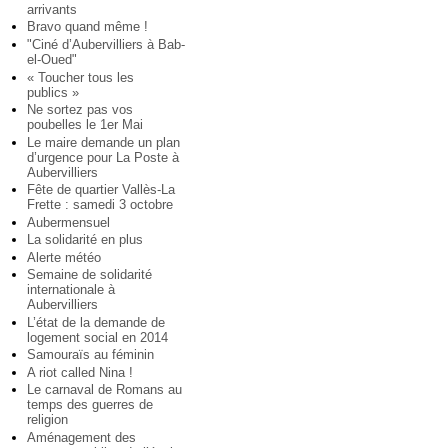
arrivants
Bravo quand même !
"Ciné d’Aubervilliers à Bab-
el-Oued"
« Toucher tous les
publics »
Ne sortez pas vos
poubelles le 1er Mai
Le maire demande un plan
d’urgence pour La Poste à
Aubervilliers
Fête de quartier Vallès-La
Frette : samedi 3 octobre
Aubermensuel
La solidarité en plus
Alerte météo
Semaine de solidarité
internationale à
Aubervilliers
L’état de la demande de
logement social en 2014
Samouraïs au féminin
A riot called Nina !
Le carnaval de Romans au
temps des guerres de
religion
Aménagement des