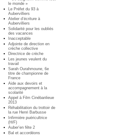
le monde »
Le Préfet du 93 à
Aubervilliers
Atelier d’écriture à
Aubervilliers
Solidarité pour les oubliés
des vacances
Inacceptable
Adjointe de direction en
crèche collective
Directrice de crèche
Les jeunes veulent du
travail
Sarah Ourahmoune, 6e
titre de championne de
France
Aide aux devoirs et
accompagnement à la
scolarité
Appel à Film Cinébanlieue
2013
Réhabilitation du trottoir de
la rue Henri Barbusse
Infirmière puéricultrice
(H/F)
Auber’en fête 2
Bal et accordéons