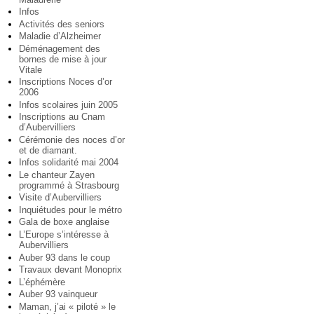
Infos
Activités des seniors
Maladie d’Alzheimer
Déménagement des
bornes de mise à jour
Vitale
Inscriptions Noces d’or
2006
Infos scolaires juin 2005
Inscriptions au Cnam
d’Aubervilliers
Cérémonie des noces d’or
et de diamant.
Infos solidarité mai 2004
Le chanteur Zayen
programmé à Strasbourg
Visite d’Aubervilliers
Inquiétudes pour le métro
Gala de boxe anglaise
L’Europe s’intéresse à
Aubervilliers
Auber 93 dans le coup
Travaux devant Monoprix
L’éphémère
Auber 93 vainqueur
Maman, j’ai « piloté » le