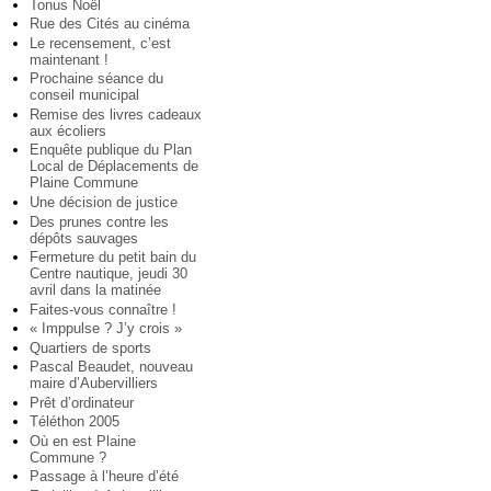
Tonus Noël
Rue des Cités au cinéma
Le recensement, c’est
maintenant !
Prochaine séance du
conseil municipal
Remise des livres cadeaux
aux écoliers
Enquête publique du Plan
Local de Déplacements de
Plaine Commune
Une décision de justice
Des prunes contre les
dépôts sauvages
Fermeture du petit bain du
Centre nautique, jeudi 30
avril dans la matinée
Faites-vous connaître !
« Imppulse ? J’y crois »
Quartiers de sports
Pascal Beaudet, nouveau
maire d’Aubervilliers
Prêt d’ordinateur
Téléthon 2005
Où en est Plaine
Commune ?
Passage à l’heure d’été