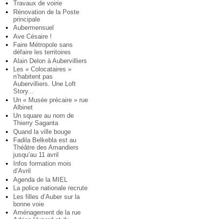
Travaux de voirie
Rénovation de la Poste
principale
Aubermensuel
Ave Césaire !
Faire Métropole sans
défaire les territoires
Alain Delon à Aubervilliers
Les « Colocataires »
n’habitent pas
Aubervilliers. Une Loft
Story...
Un « Musée précaire » rue
Albinet
Un square au nom de
Thierry Saganta
Quand la ville bouge
Fadila Belkebla est au
Théâtre des Amandiers
jusqu’au 11 avril
Infos formation mois
d’Avril
Agenda de la MIEL
La police nationale recrute
Les filles d’Auber sur la
bonne voie
Aménagement de la rue