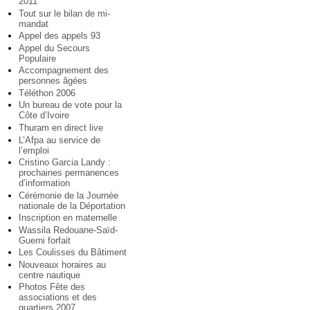
2011
Tout sur le bilan de mi-
mandat
Appel des appels 93
Appel du Secours
Populaire
Accompagnement des
personnes âgées
Téléthon 2006
Un bureau de vote pour la
Côte d’Ivoire
Thuram en direct live
L’Afpa au service de
l’emploi
Cristino Garcia Landy :
prochaines permanences
d’information
Cérémonie de la Journée
nationale de la Déportation
Inscription en maternelle
Wassila Redouane-Saïd-
Guerni forfait
Les Coulisses du Bâtiment
Nouveaux horaires au
centre nautique
Photos Fête des
associations et des
quartiers 2007