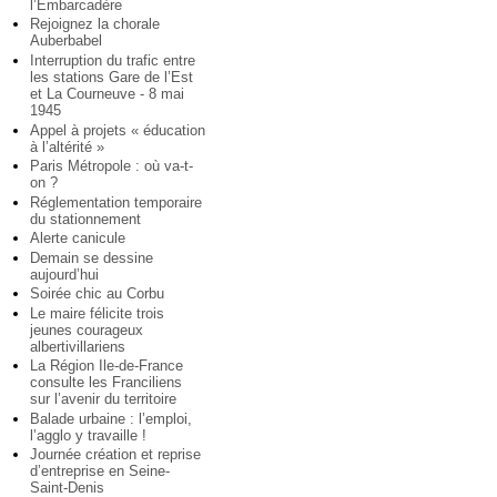
l’Embarcadère
Rejoignez la chorale
Auberbabel
Interruption du trafic entre
les stations Gare de l’Est
et La Courneuve - 8 mai
1945
Appel à projets « éducation
à l’altérité »
Paris Métropole : où va-t-
on ?
Réglementation temporaire
du stationnement
Alerte canicule
Demain se dessine
aujourd’hui
Soirée chic au Corbu
Le maire félicite trois
jeunes courageux
albertivillariens
La Région Ile-de-France
consulte les Franciliens
sur l’avenir du territoire
Balade urbaine : l’emploi,
l’agglo y travaille !
Journée création et reprise
d’entreprise en Seine-
Saint-Denis