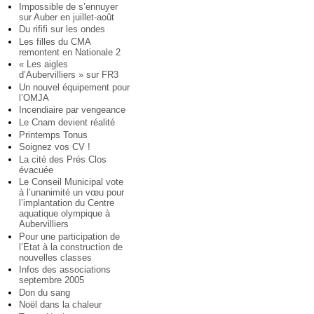
Impossible de s’ennuyer
sur Auber en juillet-août
Du rififi sur les ondes
Les filles du CMA
remontent en Nationale 2
« Les aigles
d’Aubervilliers » sur FR3
Un nouvel équipement pour
l’OMJA
Incendiaire par vengeance
Le Cnam devient réalité
Printemps Tonus
Soignez vos CV !
La cité des Prés Clos
évacuée
Le Conseil Municipal vote
à l’unanimité un vœu pour
l’implantation du Centre
aquatique olympique à
Aubervilliers
Pour une participation de
l’Etat à la construction de
nouvelles classes
Infos des associations
septembre 2005
Don du sang
Noël dans la chaleur