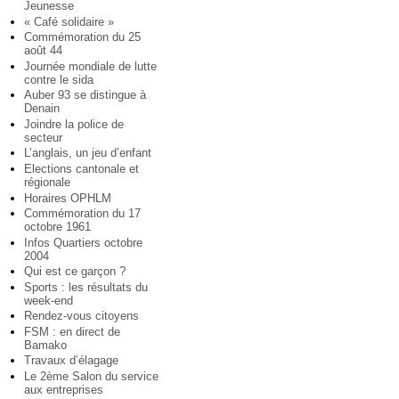
Jeunesse
« Café solidaire »
Commémoration du 25
août 44
Journée mondiale de lutte
contre le sida
Auber 93 se distingue à
Denain
Joindre la police de
secteur
L’anglais, un jeu d’enfant
Elections cantonale et
régionale
Horaires OPHLM
Commémoration du 17
octobre 1961
Infos Quartiers octobre
2004
Qui est ce garçon ?
Sports : les résultats du
week-end
Rendez-vous citoyens
FSM : en direct de
Bamako
Travaux d’élagage
Le 2ème Salon du service
aux entreprises