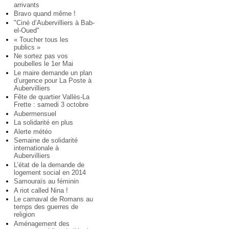
arrivants
Bravo quand même !
"Ciné d’Aubervilliers à Bab-
el-Oued"
« Toucher tous les
publics »
Ne sortez pas vos
poubelles le 1er Mai
Le maire demande un plan
d’urgence pour La Poste à
Aubervilliers
Fête de quartier Vallès-La
Frette : samedi 3 octobre
Aubermensuel
La solidarité en plus
Alerte météo
Semaine de solidarité
internationale à
Aubervilliers
L’état de la demande de
logement social en 2014
Samouraïs au féminin
A riot called Nina !
Le carnaval de Romans au
temps des guerres de
religion
Aménagement des