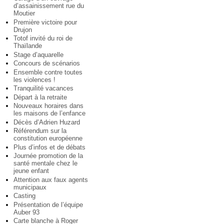
d’assainissement rue du
Moutier
Première victoire pour
Drujon
Totof invité du roi de
Thaïlande
Stage d’aquarelle
Concours de scénarios
Ensemble contre toutes
les violences !
Tranquilité vacances
Départ à la retraite
Nouveaux horaires dans
les maisons de l’enfance
Décès d’Adrien Huzard
Référendum sur la
constitution européenne
Plus d’infos et de débats
Journée promotion de la
santé mentale chez le
jeune enfant
Attention aux faux agents
municipaux
Casting
Présentation de l’équipe
Auber 93
Carte blanche à Roger