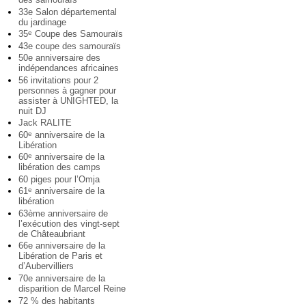
33e Salon départemental
du jardinage
35
Coupe des Samouraïs
e
43e coupe des samouraïs
50e anniversaire des
indépendances africaines
56 invitations pour 2
personnes à gagner pour
assister à UNIGHTED, la
nuit DJ
Jack RALITE
60
anniversaire de la
e
Libération
60
anniversaire de la
e
libération des camps
60 piges pour l’Omja
61
anniversaire de la
e
libération
63ème anniversaire de
l’exécution des vingt-sept
de Châteaubriant
66e anniversaire de la
Libération de Paris et
d’Aubervilliers
70e anniversaire de la
disparition de Marcel Reine
72 % des habitants