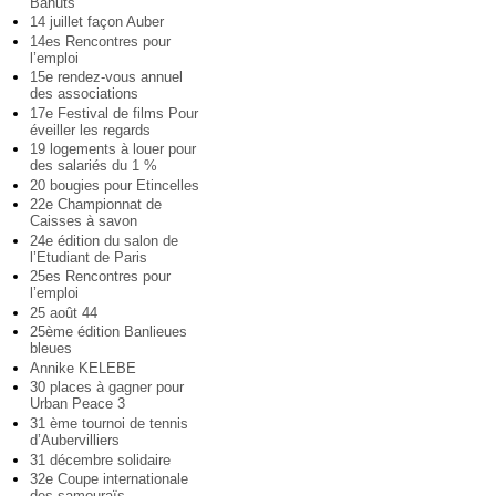
Bahuts
14 juillet façon Auber
14es Rencontres pour
l’emploi
15e rendez-vous annuel
des associations
17e Festival de films Pour
éveiller les regards
19 logements à louer pour
des salariés du 1 %
20 bougies pour Etincelles
22e Championnat de
Caisses à savon
24e édition du salon de
l’Etudiant de Paris
25es Rencontres pour
l’emploi
25 août 44
25ème édition Banlieues
bleues
Annike KELEBE
30 places à gagner pour
Urban Peace 3
31 ème tournoi de tennis
d’Aubervilliers
31 décembre solidaire
32e Coupe internationale
des samouraïs