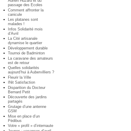
Adrien Huzard et du
passage des Ecoles
Comment affronter la
canicule
Les platanes sont
malades !
Infos Solidarité mois
d’Avril
La Cité artisanale
dynamise le quartier
Développement durable
Tournoi de Badminton
La caravane des amateurs
est de retour
Quelles solidarités
aujourd’hui à Aubervilliers ?
Fleurir la Ville
INit Satisfaction
Disparition du Docteur
Bernard Petit
Découverte des jardins
partagés
Grutage d’une antenne
GSM
Mise en place d’un
Pédibus
Votre « profil » d’internaute
Jeunes : vacances d’avril