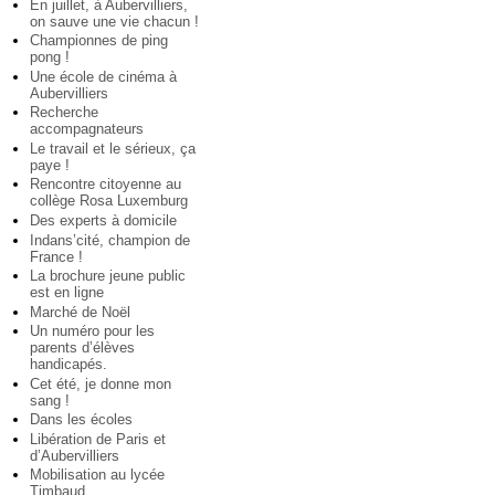
En juillet, à Aubervilliers,
on sauve une vie chacun !
Championnes de ping
pong !
Une école de cinéma à
Aubervilliers
Recherche
accompagnateurs
Le travail et le sérieux, ça
paye !
Rencontre citoyenne au
collège Rosa Luxemburg
Des experts à domicile
Indans’cité, champion de
France !
La brochure jeune public
est en ligne
Marché de Noël
Un numéro pour les
parents d’élèves
handicapés.
Cet été, je donne mon
sang !
Dans les écoles
Libération de Paris et
d’Aubervilliers
Mobilisation au lycée
Timbaud