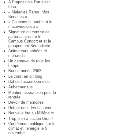
A l’impossible l’on s’est
tenu
« Maladies Rares Infos
Services »
« Coupons le souffle à la
mucoviscidose »
Signature du contrat de
partenariat entre le
Campus Condorcet et le
groupement Sérendicité
Animateurs soirées et
mercredis
Un carnaval de tous les
temps
Bonne année 2963
Le court en dit long
Bal de l’accordéon club
Aubermensuel
Mention assez bien pour la
rentrée
Devoir de mémoires
Retour dans les bassins
Nouvelle ère au Millénaire
Trop bien à Lucien Brun !
Conférence publique sur le
climat et l’énergie le 5
novembre