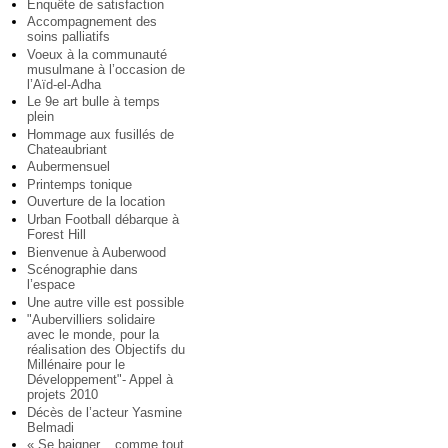
Enquête de satisfaction
Accompagnement des
soins palliatifs
Voeux à la communauté
musulmane à l’occasion de
l’Aïd-el-Adha
Le 9e art bulle à temps
plein
Hommage aux fusillés de
Chateaubriant
Aubermensuel
Printemps tonique
Ouverture de la location
Urban Football débarque à
Forest Hill
Bienvenue à Auberwood
Scénographie dans
l’espace
Une autre ville est possible
"Aubervilliers solidaire
avec le monde, pour la
réalisation des Objectifs du
Millénaire pour le
Développement"- Appel à
projets 2010
Décès de l’acteur Yasmine
Belmadi
« Se baigner... comme tout