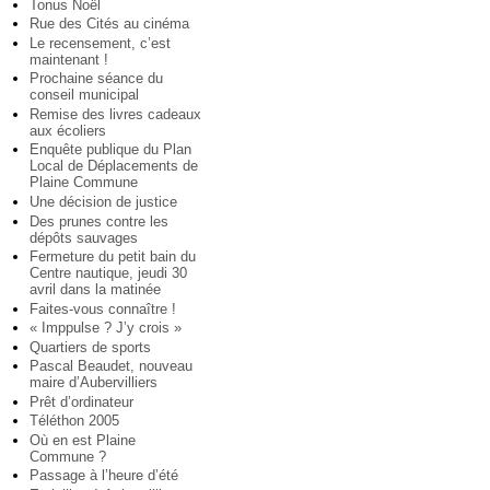
Tonus Noël
Rue des Cités au cinéma
Le recensement, c’est
maintenant !
Prochaine séance du
conseil municipal
Remise des livres cadeaux
aux écoliers
Enquête publique du Plan
Local de Déplacements de
Plaine Commune
Une décision de justice
Des prunes contre les
dépôts sauvages
Fermeture du petit bain du
Centre nautique, jeudi 30
avril dans la matinée
Faites-vous connaître !
« Imppulse ? J’y crois »
Quartiers de sports
Pascal Beaudet, nouveau
maire d’Aubervilliers
Prêt d’ordinateur
Téléthon 2005
Où en est Plaine
Commune ?
Passage à l’heure d’été