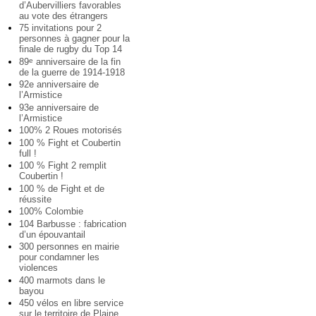
d’Aubervilliers favorables
au vote des étrangers
75 invitations pour 2
personnes à gagner pour la
finale de rugby du Top 14
89
anniversaire de la fin
e
de la guerre de 1914-1918
92e anniversaire de
l’Armistice
93e anniversaire de
l’Armistice
100% 2 Roues motorisés
100 % Fight et Coubertin
full !
100 % Fight 2 remplit
Coubertin !
100 % de Fight et de
réussite
100% Colombie
104 Barbusse : fabrication
d’un épouvantail
300 personnes en mairie
pour condamner les
violences
400 marmots dans le
bayou
450 vélos en libre service
sur le territoire de Plaine