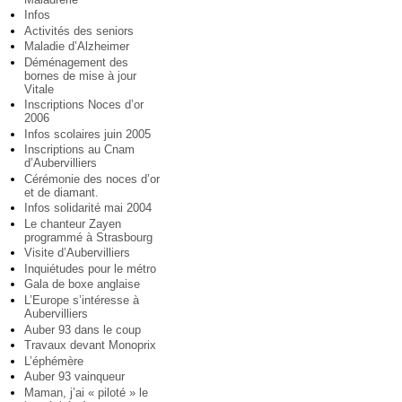
Infos
Activités des seniors
Maladie d’Alzheimer
Déménagement des
bornes de mise à jour
Vitale
Inscriptions Noces d’or
2006
Infos scolaires juin 2005
Inscriptions au Cnam
d’Aubervilliers
Cérémonie des noces d’or
et de diamant.
Infos solidarité mai 2004
Le chanteur Zayen
programmé à Strasbourg
Visite d’Aubervilliers
Inquiétudes pour le métro
Gala de boxe anglaise
L’Europe s’intéresse à
Aubervilliers
Auber 93 dans le coup
Travaux devant Monoprix
L’éphémère
Auber 93 vainqueur
Maman, j’ai « piloté » le