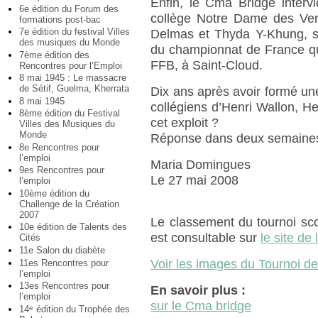
Enfin, le Cma Bridge interv
6e édition du Forum des
collège Notre Dame des Vert
formations post-bac
7e édition du festival Villes
Delmas et Thyda Y-Khung, se 
des musiques du Monde
du championnat de France qui 
7ème édition des
FFB, à Saint-Cloud.
Rencontres pour l’Emploi
8 mai 1945 : Le massacre
de Sétif, Guelma, Kherrata
Dix ans après avoir formé u
8 mai 1945
collégiens d’Henri Wallon, Hen
8ème édition du Festival
cet exploit ?
Villes des Musiques du
Monde
Réponse dans deux semaine
8e Rencontres pour
l’emploi
Maria Domingues
9es Rencontres pour
Le 27 mai 2008
l’emploi
10ème édition du
Challenge de la Création
2007
Le classement du tournoi sco
10e édition de Talents des
est consultable sur
le site de
Cités
11e Salon du diabète
Voir les images du Tournoi de
11es Rencontres pour
l’emploi
13es Rencontres pour
En savoir plus :
l’emploi
sur le Cma bridge
14
édition du Trophée des
e