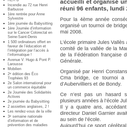
accueilli et organisé u
Incendie au 72 rue Henri
réuni 96 enfants, lundi
Barbusse
1ère rentrée pour Anne
Sylvestre
Pour la 4ème année consécut
1ère journée du Babysitting
organisé un tournoi de bridge
1ère Journée d’information
mai 2008.
sur le Cancer Colorectal en
Seine-Saint-Denis
L’école primaire Jules Vallès 
1 500 ordinateurs offert en
faveur de l’éducation et
comité de la vallée de la Ma
l’intégration par l’accès à
de la Fédération française d
l’informatique !
Avenue V. Hugo & Pont P.
Générale.
Larousse
Mobilien
Organisé par Henri Constans
2
édition des Éco
e
Cma bridge, ce tournoi 
Trophées 93
2e Salon international pour
d’Aubervilliers et de Bondy.
un commerce équitable
2e Journée des Solidarités
Ce n’est pas un hasard si
Actives
plusieurs années à l’école Jul
2e journée du Babysitting
Il y a quatre ans, accédan
2 assiettes anglaises, 2 !
Les rendez-vous de la ville
directeur Daniel Garnier ava
3
semaine nationale
e
au sein de l’école.
d’information et de
prévention des maladies
Aujourd’hui ce sport cérébral