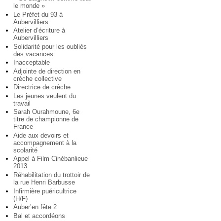
le monde »
Le Préfet du 93 à
Aubervilliers
Atelier d’écriture à
Aubervilliers
Solidarité pour les oubliés
des vacances
Inacceptable
Adjointe de direction en
crèche collective
Directrice de crèche
Les jeunes veulent du
travail
Sarah Ourahmoune, 6e
titre de championne de
France
Aide aux devoirs et
accompagnement à la
scolarité
Appel à Film Cinébanlieue
2013
Réhabilitation du trottoir de
la rue Henri Barbusse
Infirmière puéricultrice
(H/F)
Auber’en fête 2
Bal et accordéons