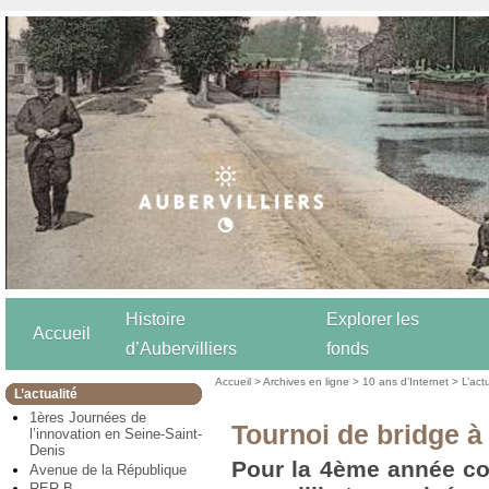
Histoire
Explorer les
Accueil
d’Aubervilliers
fonds
Accueil
>
Archives en ligne
>
10 ans d’Internet
>
L’act
L’actualité
1ères Journées de
Tournoi de bridge à
l’innovation en Seine-Saint-
Denis
Pour la 4ème année con
Avenue de la République
RER B