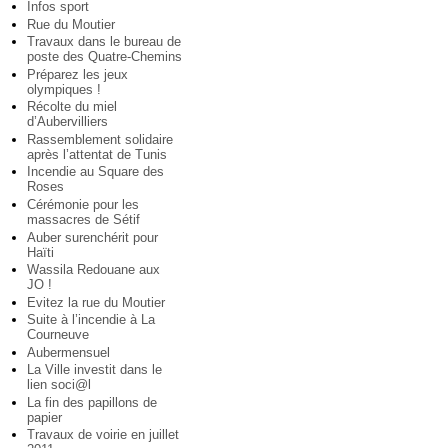
Infos sport
Rue du Moutier
Travaux dans le bureau de
poste des Quatre-Chemins
Préparez les jeux
olympiques !
Récolte du miel
d’Aubervilliers
Rassemblement solidaire
après l’attentat de Tunis
Incendie au Square des
Roses
Cérémonie pour les
massacres de Sétif
Auber surenchérit pour
Haïti
Wassila Redouane aux
JO !
Evitez la rue du Moutier
Suite à l’incendie à La
Courneuve
Aubermensuel
La Ville investit dans le
lien soci@l
La fin des papillons de
papier
Travaux de voirie en juillet