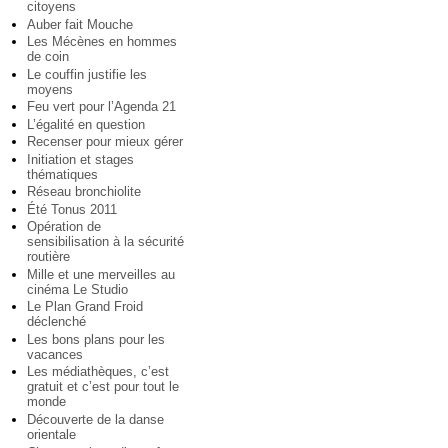
citoyens
Auber fait Mouche
Les Mécènes en hommes
de coin
Le couffin justifie les
moyens
Feu vert pour l’Agenda 21
L’égalité en question
Recenser pour mieux gérer
Initiation et stages
thématiques
Réseau bronchiolite
Été Tonus 2011
Opération de
sensibilisation à la sécurité
routière
Mille et une merveilles au
cinéma Le Studio
Le Plan Grand Froid
déclenché
Les bons plans pour les
vacances
Les médiathèques, c’est
gratuit et c’est pour tout le
monde
Découverte de la danse
orientale