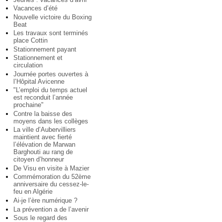
Vacances d’été
Nouvelle victoire du Boxing
Beat
Les travaux sont terminés
place Cottin
Stationnement payant
Stationnement et
circulation
Journée portes ouvertes à
l’Hôpital Avicenne
"L’emploi du temps actuel
est reconduit l’année
prochaine"
Contre la baisse des
moyens dans les collèges
La ville d’Aubervilliers
maintient avec fierté
l’élévation de Marwan
Barghouti au rang de
citoyen d’honneur
De Visu en visite à Mazier
Commémoration du 52ème
anniversaire du cessez-le-
feu en Algérie
Ai-je l’ère numérique ?
La prévention a de l’avenir
Sous le regard des