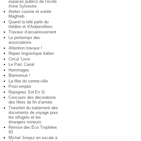
espaces publics de l’école
Anne Sylvestre
Atelier cuisine et soirée
Maghreb
Quand la télé parle du
théâtre et d’Aubervilliers
Travaux d’assainissement
Le printemps des
associations
Attention travaux !
Repas linguistique italien
Circul ’Livre
Le Parc Canal
Hommages
Bienvenue !
La fête du centre-ville
Proxi-emploi
Rejoignez Sol En Si
Concours des décorations
des fêtes de fin d’année
Transfert du traitement des
documents de voyage pour
les réfugiés et les
étrangers mineurs
Remise des Éco Trophées
93
Michel Jonasz en escale à