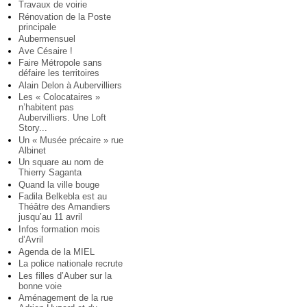
Travaux de voirie
Rénovation de la Poste
principale
Aubermensuel
Ave Césaire !
Faire Métropole sans
défaire les territoires
Alain Delon à Aubervilliers
Les « Colocataires »
n’habitent pas
Aubervilliers. Une Loft
Story...
Un « Musée précaire » rue
Albinet
Un square au nom de
Thierry Saganta
Quand la ville bouge
Fadila Belkebla est au
Théâtre des Amandiers
jusqu’au 11 avril
Infos formation mois
d’Avril
Agenda de la MIEL
La police nationale recrute
Les filles d’Auber sur la
bonne voie
Aménagement de la rue