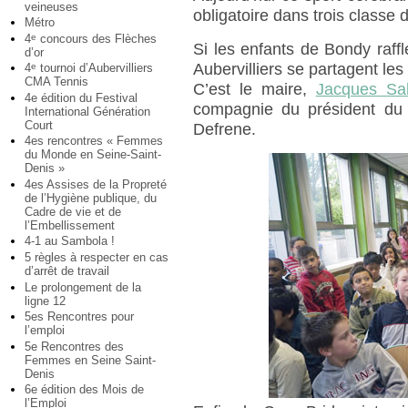
veineuses
obligatoire dans trois classe
Métro
4
concours des Flèches
e
Si les enfants de Bondy raffl
d’or
Aubervilliers se partagent les
4
tournoi d’Aubervilliers
e
CMA Tennis
C’est le maire,
Jacques Sal
4e édition du Festival
compagnie du président du 
International Génération
Court
Defrene.
4es rencontres « Femmes
du Monde en Seine-Saint-
Denis »
4es Assises de la Propreté
de l’Hygiène publique, du
Cadre de vie et de
l’Embellissement
4-1 au Sambola !
5 règles à respecter en cas
d’arrêt de travail
Le prolongement de la
ligne 12
5es Rencontres pour
l’emploi
5e Rencontres des
Femmes en Seine Saint-
Denis
6e édition des Mois de
l’Emploi