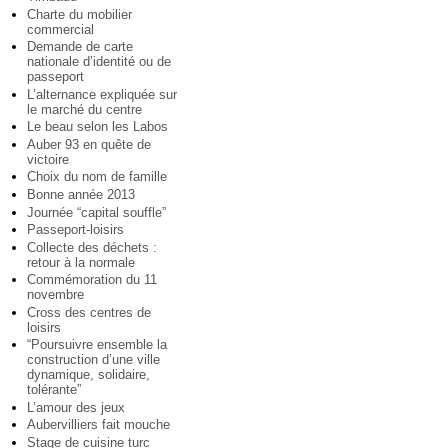
Charte du mobilier
commercial
Demande de carte
nationale d’identité ou de
passeport
L’alternance expliquée sur
le marché du centre
Le beau selon les Labos
Auber 93 en quête de
victoire
Choix du nom de famille
Bonne année 2013
Journée “capital souffle”
Passeport-loisirs
Collecte des déchets :
retour à la normale
Commémoration du 11
novembre
Cross des centres de
loisirs
“Poursuivre ensemble la
construction d’une ville
dynamique, solidaire,
tolérante”
L’amour des jeux
Aubervilliers fait mouche
Stage de cuisine turc