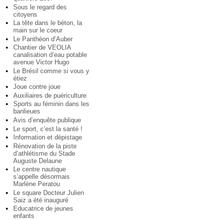
Sous le regard des
citoyens
La tête dans le béton, la
main sur le coeur
Le Panthéon d’Auber
Chantier de VEOLIA
canalisation d’eau potable
avenue Victor Hugo
Le Brésil comme si vous y
étiez
Joue contre joue
Auxiliaires de puériculture
Sports au féminin dans les
banlieues
Avis d’enquête publique
Le sport, c’est la santé !
Information et dépistage
Rénovation de la piste
d’athlétisme du Stade
Auguste Delaune
Le centre nautique
s’appelle désormais
Marlène Peratou
Le square Docteur Julien
Saiz a été inauguré
Educatrice de jeunes
enfants