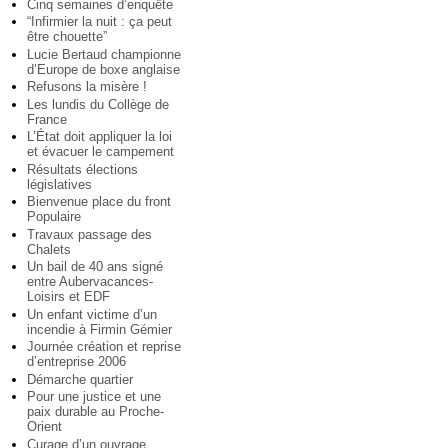
Cinq semaines d’enquête
“Infirmier la nuit : ça peut
être chouette”
Lucie Bertaud championne
d’Europe de boxe anglaise
Refusons la misère !
Les lundis du Collège de
France
L’État doit appliquer la loi
et évacuer le campement
Résultats élections
législatives
Bienvenue place du front
Populaire
Travaux passage des
Chalets
Un bail de 40 ans signé
entre Aubervacances-
Loisirs et EDF
Un enfant victime d’un
incendie à Firmin Gémier
Journée création et reprise
d’entreprise 2006
Démarche quartier
Pour une justice et une
paix durable au Proche-
Orient
Curage d’un ouvrage