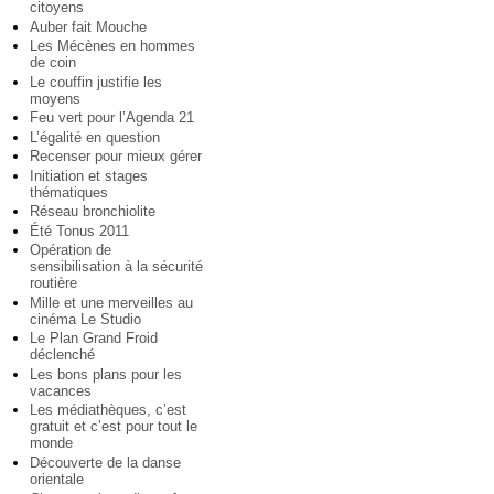
citoyens
Auber fait Mouche
Les Mécènes en hommes
de coin
Le couffin justifie les
moyens
Feu vert pour l’Agenda 21
L’égalité en question
Recenser pour mieux gérer
Initiation et stages
thématiques
Réseau bronchiolite
Été Tonus 2011
Opération de
sensibilisation à la sécurité
routière
Mille et une merveilles au
cinéma Le Studio
Le Plan Grand Froid
déclenché
Les bons plans pour les
vacances
Les médiathèques, c’est
gratuit et c’est pour tout le
monde
Découverte de la danse
orientale