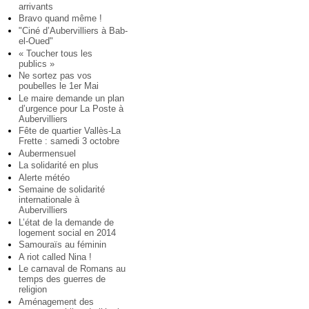
arrivants
Bravo quand même !
"Ciné d’Aubervilliers à Bab-
el-Oued"
« Toucher tous les
publics »
Ne sortez pas vos
poubelles le 1er Mai
Le maire demande un plan
d’urgence pour La Poste à
Aubervilliers
Fête de quartier Vallès-La
Frette : samedi 3 octobre
Aubermensuel
La solidarité en plus
Alerte météo
Semaine de solidarité
internationale à
Aubervilliers
L’état de la demande de
logement social en 2014
Samouraïs au féminin
A riot called Nina !
Le carnaval de Romans au
temps des guerres de
religion
Aménagement des