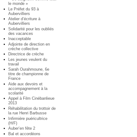
le monde »
Le Préfet du 93 à
Aubervilliers
Atelier d’écriture à
Aubervilliers
Solidarité pour les oubliés
des vacances
Inacceptable
Adjointe de direction en
crèche collective
Directrice de crèche
Les jeunes veulent du
travail
Sarah Ourahmoune, 6e
titre de championne de
France
Aide aux devoirs et
accompagnement à la
scolarité
Appel à Film Cinébanlieue
2013
Réhabilitation du trottoir de
la rue Henri Barbusse
Infirmière puéricultrice
(H/F)
Auber’en fête 2
Bal et accordéons