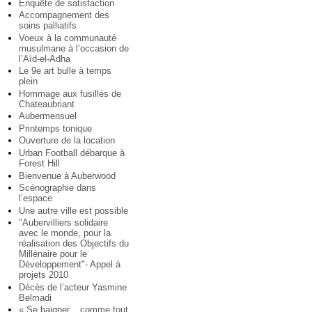
Enquête de satisfaction
Accompagnement des
soins palliatifs
Voeux à la communauté
musulmane à l’occasion de
l’Aïd-el-Adha
Le 9e art bulle à temps
plein
Hommage aux fusillés de
Chateaubriant
Aubermensuel
Printemps tonique
Ouverture de la location
Urban Football débarque à
Forest Hill
Bienvenue à Auberwood
Scénographie dans
l’espace
Une autre ville est possible
"Aubervilliers solidaire
avec le monde, pour la
réalisation des Objectifs du
Millénaire pour le
Développement"- Appel à
projets 2010
Décès de l’acteur Yasmine
Belmadi
« Se baigner... comme tout