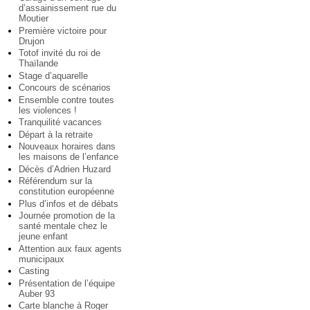
d’assainissement rue du
Moutier
Première victoire pour
Drujon
Totof invité du roi de
Thaïlande
Stage d’aquarelle
Concours de scénarios
Ensemble contre toutes
les violences !
Tranquilité vacances
Départ à la retraite
Nouveaux horaires dans
les maisons de l’enfance
Décès d’Adrien Huzard
Référendum sur la
constitution européenne
Plus d’infos et de débats
Journée promotion de la
santé mentale chez le
jeune enfant
Attention aux faux agents
municipaux
Casting
Présentation de l’équipe
Auber 93
Carte blanche à Roger