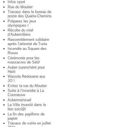
Infos sport
Rue du Moutier
Travaux dans le bureau de
poste des Quatre-Chemins
Préparez les jeux
olympiques !
Récolte du miel
d’Aubervilliers
Rassemblement solidaire
après l’attentat de Tunis
Incendie au Square des
Roses
Cérémonie pour les
massacres de Sétif
Auber surenchérit pour
Haïti
Wassila Redouane aux
JO !
Evitez la rue du Moutier
Suite à l’incendie à La
Courneuve
Aubermensuel
La Ville investit dans le
lien soci@l
La fin des papillons de
papier
Travaux de voirie en juillet