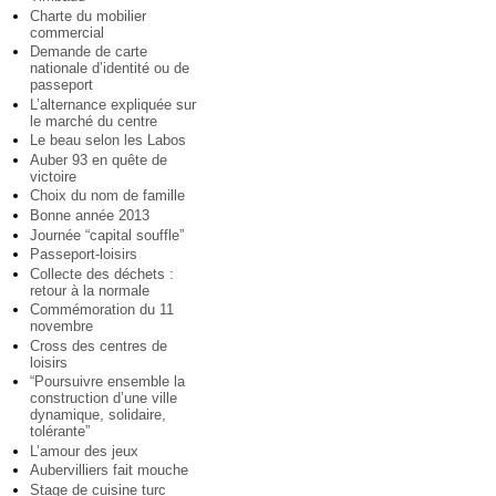
Charte du mobilier
commercial
Demande de carte
nationale d’identité ou de
passeport
L’alternance expliquée sur
le marché du centre
Le beau selon les Labos
Auber 93 en quête de
victoire
Choix du nom de famille
Bonne année 2013
Journée “capital souffle”
Passeport-loisirs
Collecte des déchets :
retour à la normale
Commémoration du 11
novembre
Cross des centres de
loisirs
“Poursuivre ensemble la
construction d’une ville
dynamique, solidaire,
tolérante”
L’amour des jeux
Aubervilliers fait mouche
Stage de cuisine turc