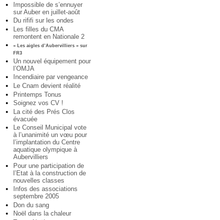
Impossible de s’ennuyer
sur Auber en juillet-août
Du rififi sur les ondes
Les filles du CMA
remontent en Nationale 2
« Les aigles d’Aubervilliers » sur
FR3
Un nouvel équipement pour
l’OMJA
Incendiaire par vengeance
Le Cnam devient réalité
Printemps Tonus
Soignez vos CV !
La cité des Prés Clos
évacuée
Le Conseil Municipal vote
à l’unanimité un vœu pour
l’implantation du Centre
aquatique olympique à
Aubervilliers
Pour une participation de
l’Etat à la construction de
nouvelles classes
Infos des associations
septembre 2005
Don du sang
Noël dans la chaleur