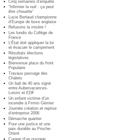
Cinq semaines d’enquête
“Infirmier la nuit : ça peut
être chouette”
Lucie Bertaud championne
d’Europe de boxe anglaise
Refusons la misère !
Les lundis du Collège de
France
L’État doit appliquer la loi
et évacuer le campement
Résultats élections
législatives
Bienvenue place du front
Populaire
Travaux passage des
Chalets
Un bail de 40 ans signé
entre Aubervacances-
Loisirs et EDF
Un enfant victime d’un
incendie à Firmin Gémier
Journée création et reprise
d’entreprise 2006
Démarche quartier
Pour une justice et une
paix durable au Proche-
Orient
Curage d’un ouvrage