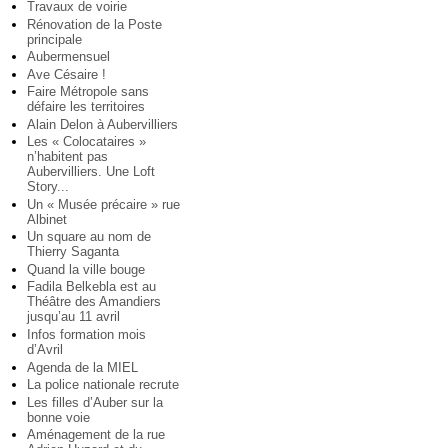
Travaux de voirie
Rénovation de la Poste
principale
Aubermensuel
Ave Césaire !
Faire Métropole sans
défaire les territoires
Alain Delon à Aubervilliers
Les « Colocataires »
n’habitent pas
Aubervilliers. Une Loft
Story...
Un « Musée précaire » rue
Albinet
Un square au nom de
Thierry Saganta
Quand la ville bouge
Fadila Belkebla est au
Théâtre des Amandiers
jusqu’au 11 avril
Infos formation mois
d’Avril
Agenda de la MIEL
La police nationale recrute
Les filles d’Auber sur la
bonne voie
Aménagement de la rue