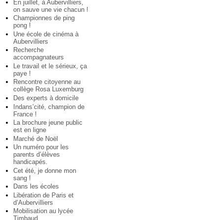
En juillet, à Aubervilliers,
on sauve une vie chacun !
Championnes de ping
pong !
Une école de cinéma à
Aubervilliers
Recherche
accompagnateurs
Le travail et le sérieux, ça
paye !
Rencontre citoyenne au
collège Rosa Luxemburg
Des experts à domicile
Indans’cité, champion de
France !
La brochure jeune public
est en ligne
Marché de Noël
Un numéro pour les
parents d’élèves
handicapés.
Cet été, je donne mon
sang !
Dans les écoles
Libération de Paris et
d’Aubervilliers
Mobilisation au lycée
Timbaud