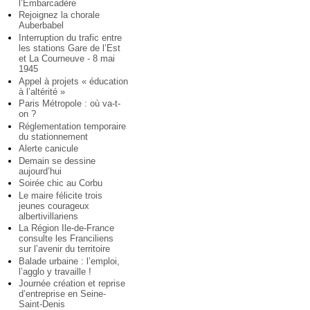
l’Embarcadère
Rejoignez la chorale
Auberbabel
Interruption du trafic entre
les stations Gare de l’Est
et La Courneuve - 8 mai
1945
Appel à projets « éducation
à l’altérité »
Paris Métropole : où va-t-
on ?
Réglementation temporaire
du stationnement
Alerte canicule
Demain se dessine
aujourd’hui
Soirée chic au Corbu
Le maire félicite trois
jeunes courageux
albertivillariens
La Région Ile-de-France
consulte les Franciliens
sur l’avenir du territoire
Balade urbaine : l’emploi,
l’agglo y travaille !
Journée création et reprise
d’entreprise en Seine-
Saint-Denis