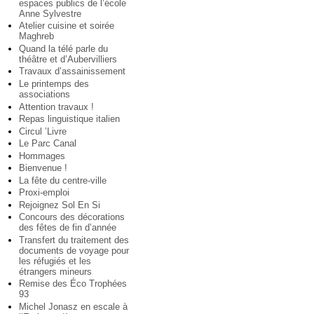
espaces publics de l’école
Anne Sylvestre
Atelier cuisine et soirée
Maghreb
Quand la télé parle du
théâtre et d’Aubervilliers
Travaux d’assainissement
Le printemps des
associations
Attention travaux !
Repas linguistique italien
Circul ’Livre
Le Parc Canal
Hommages
Bienvenue !
La fête du centre-ville
Proxi-emploi
Rejoignez Sol En Si
Concours des décorations
des fêtes de fin d’année
Transfert du traitement des
documents de voyage pour
les réfugiés et les
étrangers mineurs
Remise des Éco Trophées
93
Michel Jonasz en escale à