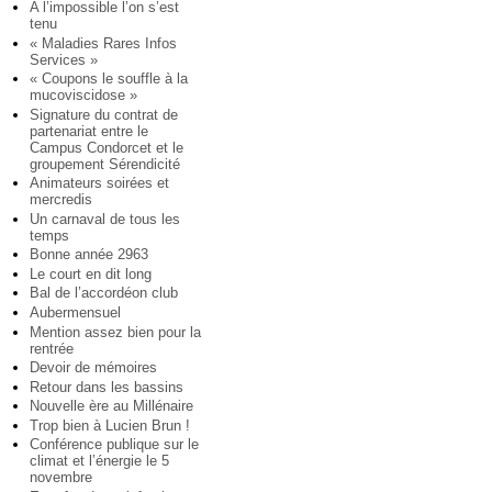
A l’impossible l’on s’est
tenu
« Maladies Rares Infos
Services »
« Coupons le souffle à la
mucoviscidose »
Signature du contrat de
partenariat entre le
Campus Condorcet et le
groupement Sérendicité
Animateurs soirées et
mercredis
Un carnaval de tous les
temps
Bonne année 2963
Le court en dit long
Bal de l’accordéon club
Aubermensuel
Mention assez bien pour la
rentrée
Devoir de mémoires
Retour dans les bassins
Nouvelle ère au Millénaire
Trop bien à Lucien Brun !
Conférence publique sur le
climat et l’énergie le 5
novembre