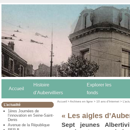
Histoire
Explorer les
Accueil
d’Aubervilliers
fonds
Accueil
>
Archives en ligne
>
10 ans d’Internet
>
L’act
L’actualité
1ères Journées de
« Les aigles d’Auber
l’innovation en Seine-Saint-
Denis
Sept jeunes Albertiv
Avenue de la République
RER B