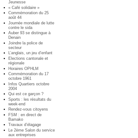
Jeunesse
« Café solidaire »
Commémoration du 25
août 44
Journée mondiale de lutte
contre le sida
Auber 93 se distingue à
Denain
Joindre la police de
secteur
L’anglais, un jeu d’enfant
Elections cantonale et
régionale
Horaires OPHLM
Commémoration du 17
octobre 1961
Infos Quartiers octobre
2004
Qui est ce garçon ?
Sports : les résultats du
week-end
Rendez-vous citoyens
FSM : en direct de
Bamako
Travaux d’élagage
Le 2ème Salon du service
aux entreprises