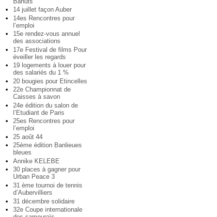
Bahuts
14 juillet façon Auber
14es Rencontres pour
l’emploi
15e rendez-vous annuel
des associations
17e Festival de films Pour
éveiller les regards
19 logements à louer pour
des salariés du 1 %
20 bougies pour Etincelles
22e Championnat de
Caisses à savon
24e édition du salon de
l’Etudiant de Paris
25es Rencontres pour
l’emploi
25 août 44
25ème édition Banlieues
bleues
Annike KELEBE
30 places à gagner pour
Urban Peace 3
31 ème tournoi de tennis
d’Aubervilliers
31 décembre solidaire
32e Coupe internationale
des samouraïs