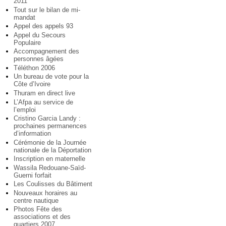
2011
Tout sur le bilan de mi-
mandat
Appel des appels 93
Appel du Secours
Populaire
Accompagnement des
personnes âgées
Téléthon 2006
Un bureau de vote pour la
Côte d’Ivoire
Thuram en direct live
L’Afpa au service de
l’emploi
Cristino Garcia Landy :
prochaines permanences
d’information
Cérémonie de la Journée
nationale de la Déportation
Inscription en maternelle
Wassila Redouane-Saïd-
Guerni forfait
Les Coulisses du Bâtiment
Nouveaux horaires au
centre nautique
Photos Fête des
associations et des
quartiers 2007