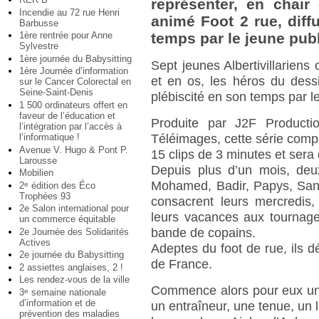
représenter, en chair
Incendie au 72 rue Henri
animé Foot 2 rue, diff
Barbusse
1ère rentrée pour Anne
temps par le jeune publ
Sylvestre
1ère journée du Babysitting
Sept jeunes Albertivillariens 
1ère Journée d’information
et en os, les héros du dess
sur le Cancer Colorectal en
Seine-Saint-Denis
plébiscité en son temps par le
1 500 ordinateurs offert en
faveur de l’éducation et
Produite par J2F Producti
l’intégration par l’accès à
l’informatique !
Téléimages, cette série com
Avenue V. Hugo & Pont P.
15 clips de 3 minutes et sera d
Larousse
Depuis plus d’un mois, deux
Mobilien
Mohamed, Badir, Papys, Sang
2
édition des Éco
e
Trophées 93
consacrent leurs mercredis,
2e Salon international pour
leurs vacances aux tournage
un commerce équitable
bande de copains.
2e Journée des Solidarités
Actives
Adeptes du foot de rue, ils d
2e journée du Babysitting
de France.
2 assiettes anglaises, 2 !
Les rendez-vous de la ville
Commence alors pour eux un p
3
semaine nationale
e
d’information et de
un entraîneur, une tenue, un l
prévention des maladies