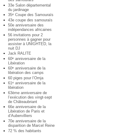
33e Salon départemental
du jardinage
35
Coupe des Samouraïs
e
43e coupe des samouraïs
50e anniversaire des
indépendances africaines
56 invitations pour 2
personnes à gagner pour
assister à UNIGHTED, la
nuit DJ
Jack RALITE
60
anniversaire de la
e
Libération
60
anniversaire de la
e
libération des camps
60 piges pour l’Omja
61
anniversaire de la
e
libération
63ème anniversaire de
l’exécution des vingt-sept
de Châteaubriant
66e anniversaire de la
Libération de Paris et
d’Aubervilliers
70e anniversaire de la
disparition de Marcel Reine
72 % des habitants