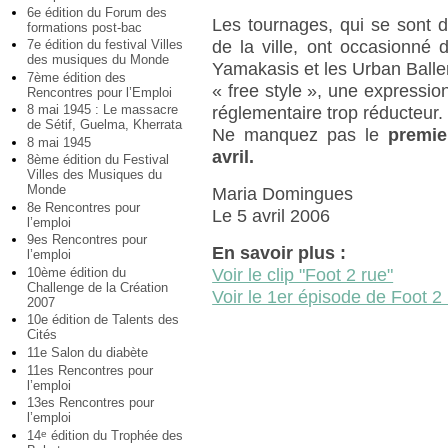
6e édition du Forum des
Les tournages, qui se sont dé
formations post-bac
de la ville, ont occasionné 
7e édition du festival Villes
des musiques du Monde
Yamakasis et les Urban Balle
7ème édition des
« free style », une expression
Rencontres pour l’Emploi
8 mai 1945 : Le massacre
réglementaire trop réducteur.
de Sétif, Guelma, Kherrata
Ne manquez pas le
premie
8 mai 1945
avril.
8ème édition du Festival
Villes des Musiques du
Monde
Maria Domingues
8e Rencontres pour
Le 5 avril 2006
l’emploi
9es Rencontres pour
En savoir plus :
l’emploi
Voir le clip "Foot 2 rue"
10ème édition du
Challenge de la Création
Voir le 1er épisode de Foot 2
2007
10e édition de Talents des
Cités
11e Salon du diabète
11es Rencontres pour
l’emploi
13es Rencontres pour
l’emploi
14
édition du Trophée des
e