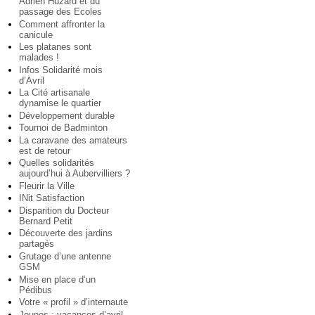
Adrien Huzard et du
passage des Ecoles
Comment affronter la
canicule
Les platanes sont
malades !
Infos Solidarité mois
d’Avril
La Cité artisanale
dynamise le quartier
Développement durable
Tournoi de Badminton
La caravane des amateurs
est de retour
Quelles solidarités
aujourd’hui à Aubervilliers ?
Fleurir la Ville
INit Satisfaction
Disparition du Docteur
Bernard Petit
Découverte des jardins
partagés
Grutage d’une antenne
GSM
Mise en place d’un
Pédibus
Votre « profil » d’internaute
Jeunes : vacances d’avril