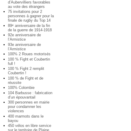
d’Aubervilliers favorables
au vote des étrangers
75 invitations pour 2
personnes à gagner pour la
finale de rugby du Top 14
89
anniversaire de la fin
e
de la guerre de 1914-1918
92e anniversaire de
l’Armistice
93e anniversaire de
l’Armistice
100% 2 Roues motorisés
100 % Fight et Coubertin
full !
100 % Fight 2 remplit
Coubertin !
100 % de Fight et de
réussite
100% Colombie
104 Barbusse : fabrication
d’un épouvantail
300 personnes en mairie
pour condamner les
violences
400 marmots dans le
bayou
450 vélos en libre service
sur le territoire de Plaine