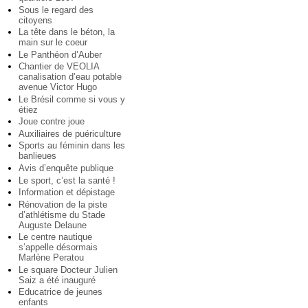
Sous le regard des
citoyens
La tête dans le béton, la
main sur le coeur
Le Panthéon d’Auber
Chantier de VEOLIA
canalisation d’eau potable
avenue Victor Hugo
Le Brésil comme si vous y
étiez
Joue contre joue
Auxiliaires de puériculture
Sports au féminin dans les
banlieues
Avis d’enquête publique
Le sport, c’est la santé !
Information et dépistage
Rénovation de la piste
d’athlétisme du Stade
Auguste Delaune
Le centre nautique
s’appelle désormais
Marlène Peratou
Le square Docteur Julien
Saiz a été inauguré
Educatrice de jeunes
enfants