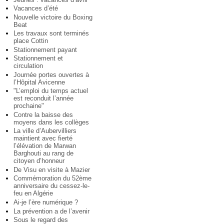
Vacances d’été
Nouvelle victoire du Boxing
Beat
Les travaux sont terminés
place Cottin
Stationnement payant
Stationnement et
circulation
Journée portes ouvertes à
l’Hôpital Avicenne
"L’emploi du temps actuel
est reconduit l’année
prochaine"
Contre la baisse des
moyens dans les collèges
La ville d’Aubervilliers
maintient avec fierté
l’élévation de Marwan
Barghouti au rang de
citoyen d’honneur
De Visu en visite à Mazier
Commémoration du 52ème
anniversaire du cessez-le-
feu en Algérie
Ai-je l’ère numérique ?
La prévention a de l’avenir
Sous le regard des