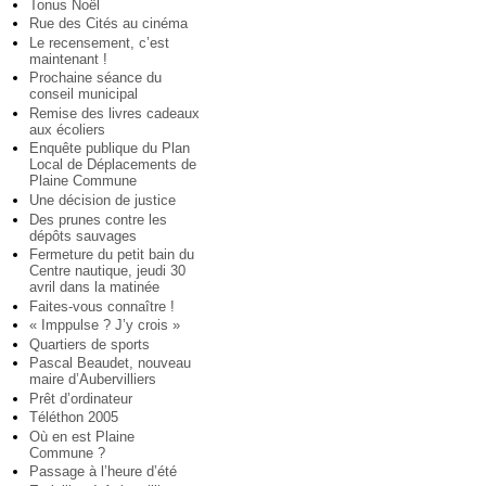
Tonus Noël
Rue des Cités au cinéma
Le recensement, c’est
maintenant !
Prochaine séance du
conseil municipal
Remise des livres cadeaux
aux écoliers
Enquête publique du Plan
Local de Déplacements de
Plaine Commune
Une décision de justice
Des prunes contre les
dépôts sauvages
Fermeture du petit bain du
Centre nautique, jeudi 30
avril dans la matinée
Faites-vous connaître !
« Imppulse ? J’y crois »
Quartiers de sports
Pascal Beaudet, nouveau
maire d’Aubervilliers
Prêt d’ordinateur
Téléthon 2005
Où en est Plaine
Commune ?
Passage à l’heure d’été