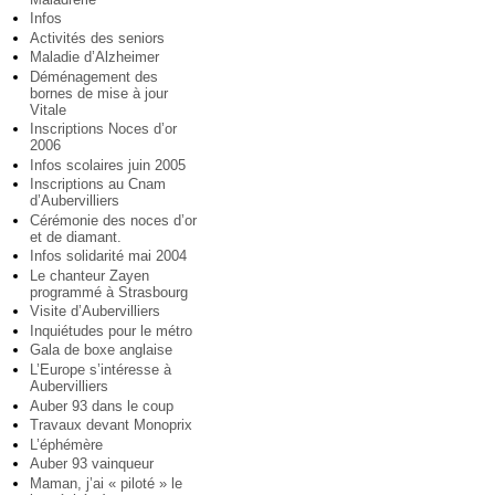
Infos
Activités des seniors
Maladie d’Alzheimer
Déménagement des
bornes de mise à jour
Vitale
Inscriptions Noces d’or
2006
Infos scolaires juin 2005
Inscriptions au Cnam
d’Aubervilliers
Cérémonie des noces d’or
et de diamant.
Infos solidarité mai 2004
Le chanteur Zayen
programmé à Strasbourg
Visite d’Aubervilliers
Inquiétudes pour le métro
Gala de boxe anglaise
L’Europe s’intéresse à
Aubervilliers
Auber 93 dans le coup
Travaux devant Monoprix
L’éphémère
Auber 93 vainqueur
Maman, j’ai « piloté » le