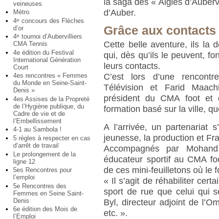
la saga des « Aigles d’Auberv
veineuses
d’Auber.
Métro
4
concours des Flèches
e
Grâce aux contacts 
d’or
4
tournoi d’Aubervilliers
e
Cette belle aventure, ils la 
CMA Tennis
4e édition du Festival
qui, dès qu’ils le peuvent, fo
International Génération
leurs contacts.
Court
C’est lors d’une rencont
4es rencontres « Femmes
du Monde en Seine-Saint-
Télévision et Farid Maachi
Denis »
président du CMA foot et 
4es Assises de la Propreté
de l’Hygiène publique, du
formation basé sur la ville, q
Cadre de vie et de
l’Embellissement
A l’arrivée, un partenariat s
4-1 au Sambola !
jeunesse, la production et Fr
5 règles à respecter en cas
d’arrêt de travail
Accompagnés par Mohand 
Le prolongement de la
éducateur sportif au CMA fo
ligne 12
de ces mini-feuilletons où le 
5es Rencontres pour
l’emploi
« Il s’agit de réhabiliter cer
5e Rencontres des
sport de rue que celui qui s
Femmes en Seine Saint-
Denis
Byl, directeur adjoint de l’Om
6e édition des Mois de
etc. ».
l’Emploi