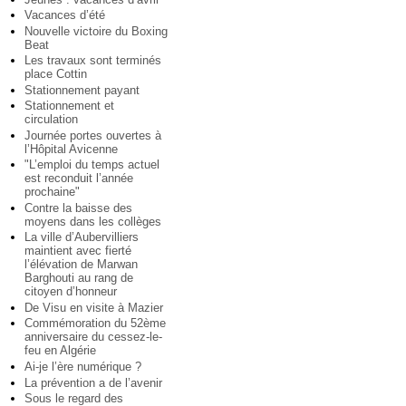
Vacances d’été
Nouvelle victoire du Boxing
Beat
Les travaux sont terminés
place Cottin
Stationnement payant
Stationnement et
circulation
Journée portes ouvertes à
l’Hôpital Avicenne
"L’emploi du temps actuel
est reconduit l’année
prochaine"
Contre la baisse des
moyens dans les collèges
La ville d’Aubervilliers
maintient avec fierté
l’élévation de Marwan
Barghouti au rang de
citoyen d’honneur
De Visu en visite à Mazier
Commémoration du 52ème
anniversaire du cessez-le-
feu en Algérie
Ai-je l’ère numérique ?
La prévention a de l’avenir
Sous le regard des