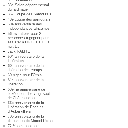
33e Salon départemental
du jardinage
35
Coupe des Samouraïs
e
43e coupe des samouraïs
50e anniversaire des
indépendances africaines
56 invitations pour 2
personnes à gagner pour
assister à UNIGHTED, la
nuit DJ
Jack RALITE
60
anniversaire de la
e
Libération
60
anniversaire de la
e
libération des camps
60 piges pour l’Omja
61
anniversaire de la
e
libération
63ème anniversaire de
l’exécution des vingt-sept
de Châteaubriant
66e anniversaire de la
Libération de Paris et
d’Aubervilliers
70e anniversaire de la
disparition de Marcel Reine
72 % des habitants