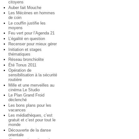
citoyens
Auber fait Mouche
Les Mécènes en hommes
de coin
Le couffin justifie les
moyens
Feu vert pour l’Agenda 21
L’égalité en question
Recenser pour mieux gérer
Initiation et stages
thématiques
Réseau bronchiolite
Été Tonus 2011
Opération de
sensibilisation à la sécurité
routière
Mille et une merveilles au
cinéma Le Studio
Le Plan Grand Froid
déclenché
Les bons plans pour les
vacances
Les médiathèques, c’est
gratuit et c’est pour tout le
monde
Découverte de la danse
orientale