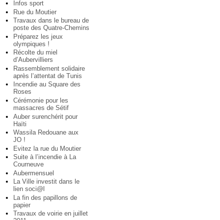
Infos sport
Rue du Moutier
Travaux dans le bureau de
poste des Quatre-Chemins
Préparez les jeux
olympiques !
Récolte du miel
d’Aubervilliers
Rassemblement solidaire
après l’attentat de Tunis
Incendie au Square des
Roses
Cérémonie pour les
massacres de Sétif
Auber surenchérit pour
Haïti
Wassila Redouane aux
JO !
Evitez la rue du Moutier
Suite à l’incendie à La
Courneuve
Aubermensuel
La Ville investit dans le
lien soci@l
La fin des papillons de
papier
Travaux de voirie en juillet