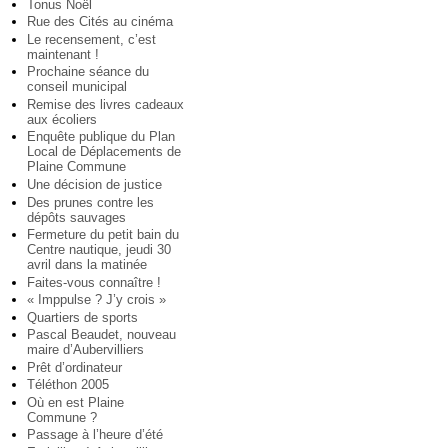
Tonus Noël
Rue des Cités au cinéma
Le recensement, c’est
maintenant !
Prochaine séance du
conseil municipal
Remise des livres cadeaux
aux écoliers
Enquête publique du Plan
Local de Déplacements de
Plaine Commune
Une décision de justice
Des prunes contre les
dépôts sauvages
Fermeture du petit bain du
Centre nautique, jeudi 30
avril dans la matinée
Faites-vous connaître !
« Imppulse ? J’y crois »
Quartiers de sports
Pascal Beaudet, nouveau
maire d’Aubervilliers
Prêt d’ordinateur
Téléthon 2005
Où en est Plaine
Commune ?
Passage à l’heure d’été