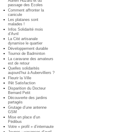
Adrien Huzard et du
passage des Ecoles
Comment affronter la
canicule
Les platanes sont
malades !
Infos Solidarité mois
d’Avril
La Cité artisanale
dynamise le quartier
Développement durable
Tournoi de Badminton
La caravane des amateurs
est de retour
Quelles solidarités
aujourd’hui à Aubervilliers ?
Fleurir la Ville
INit Satisfaction
Disparition du Docteur
Bernard Petit
Découverte des jardins
partagés
Grutage d’une antenne
GSM
Mise en place d’un
Pédibus
Votre « profil » d’internaute
Jeunes : vacances d’avril