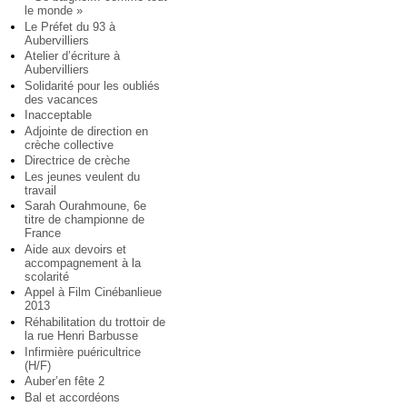
le monde »
Le Préfet du 93 à
Aubervilliers
Atelier d’écriture à
Aubervilliers
Solidarité pour les oubliés
des vacances
Inacceptable
Adjointe de direction en
crèche collective
Directrice de crèche
Les jeunes veulent du
travail
Sarah Ourahmoune, 6e
titre de championne de
France
Aide aux devoirs et
accompagnement à la
scolarité
Appel à Film Cinébanlieue
2013
Réhabilitation du trottoir de
la rue Henri Barbusse
Infirmière puéricultrice
(H/F)
Auber’en fête 2
Bal et accordéons