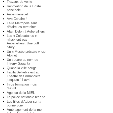
Travaux de voirie
Rénovation de la Poste
principale
Aubermensuel
Ave Césaire !
Faire Métropole sans
défaire les territoires
Alain Delon à Aubervilliers
Les « Colocataires »
n’habitent pas
Aubervilliers. Une Loft
Story...
Un « Musée précaire » rue
Albinet
Un square au nom de
Thierry Saganta
Quand la ville bouge
Fadila Belkebla est au
Théâtre des Amandiers
jusqu’au 11 avril
Infos formation mois
d’Avril
Agenda de la MIEL
La police nationale recrute
Les filles d’Auber sur la
bonne voie
Aménagement de la rue