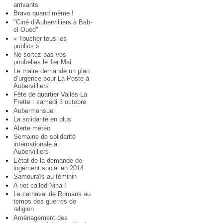
arrivants
Bravo quand même !
"Ciné d’Aubervilliers à Bab-
el-Oued"
« Toucher tous les
publics »
Ne sortez pas vos
poubelles le 1er Mai
Le maire demande un plan
d’urgence pour La Poste à
Aubervilliers
Fête de quartier Vallès-La
Frette : samedi 3 octobre
Aubermensuel
La solidarité en plus
Alerte météo
Semaine de solidarité
internationale à
Aubervilliers
L’état de la demande de
logement social en 2014
Samouraïs au féminin
A riot called Nina !
Le carnaval de Romans au
temps des guerres de
religion
Aménagement des