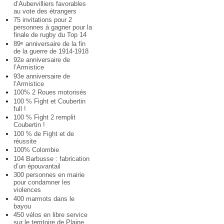
d’Aubervilliers favorables
au vote des étrangers
75 invitations pour 2
personnes à gagner pour la
finale de rugby du Top 14
89
anniversaire de la fin
e
de la guerre de 1914-1918
92e anniversaire de
l’Armistice
93e anniversaire de
l’Armistice
100% 2 Roues motorisés
100 % Fight et Coubertin
full !
100 % Fight 2 remplit
Coubertin !
100 % de Fight et de
réussite
100% Colombie
104 Barbusse : fabrication
d’un épouvantail
300 personnes en mairie
pour condamner les
violences
400 marmots dans le
bayou
450 vélos en libre service
sur le territoire de Plaine