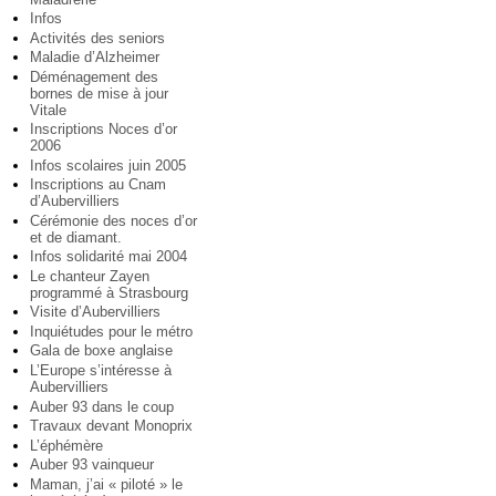
Infos
Activités des seniors
Maladie d’Alzheimer
Déménagement des
bornes de mise à jour
Vitale
Inscriptions Noces d’or
2006
Infos scolaires juin 2005
Inscriptions au Cnam
d’Aubervilliers
Cérémonie des noces d’or
et de diamant.
Infos solidarité mai 2004
Le chanteur Zayen
programmé à Strasbourg
Visite d’Aubervilliers
Inquiétudes pour le métro
Gala de boxe anglaise
L’Europe s’intéresse à
Aubervilliers
Auber 93 dans le coup
Travaux devant Monoprix
L’éphémère
Auber 93 vainqueur
Maman, j’ai « piloté » le