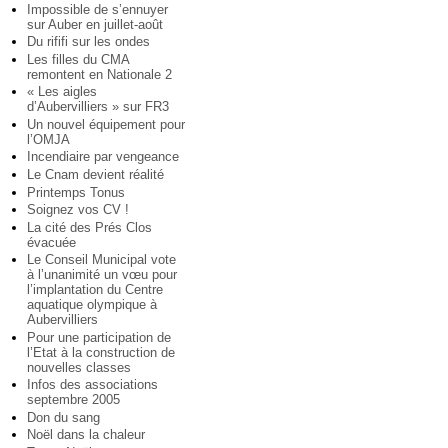
Impossible de s’ennuyer
sur Auber en juillet-août
Du rififi sur les ondes
Les filles du CMA
remontent en Nationale 2
« Les aigles
d’Aubervilliers » sur FR3
Un nouvel équipement pour
l’OMJA
Incendiaire par vengeance
Le Cnam devient réalité
Printemps Tonus
Soignez vos CV !
La cité des Prés Clos
évacuée
Le Conseil Municipal vote
à l’unanimité un vœu pour
l’implantation du Centre
aquatique olympique à
Aubervilliers
Pour une participation de
l’Etat à la construction de
nouvelles classes
Infos des associations
septembre 2005
Don du sang
Noël dans la chaleur