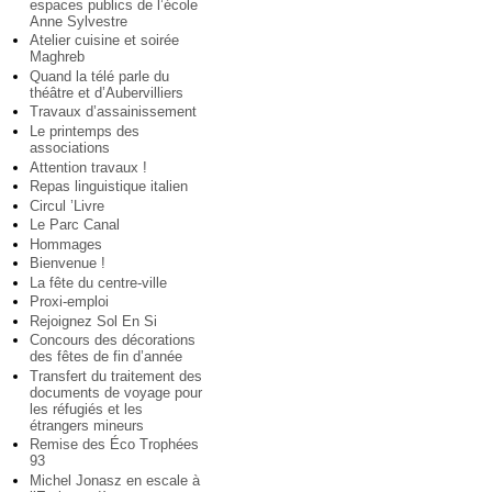
espaces publics de l’école
Anne Sylvestre
Atelier cuisine et soirée
Maghreb
Quand la télé parle du
théâtre et d’Aubervilliers
Travaux d’assainissement
Le printemps des
associations
Attention travaux !
Repas linguistique italien
Circul ’Livre
Le Parc Canal
Hommages
Bienvenue !
La fête du centre-ville
Proxi-emploi
Rejoignez Sol En Si
Concours des décorations
des fêtes de fin d’année
Transfert du traitement des
documents de voyage pour
les réfugiés et les
étrangers mineurs
Remise des Éco Trophées
93
Michel Jonasz en escale à