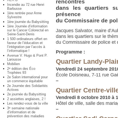
rencontres
Incendie au 72 rue Henri
dans les quartiers s
Barbusse
1ère rentrée pour Anne
présence
Sylvestre
du Commissaire de poli
1ère journée du Babysitting
1ère Journée d’information
Jacques Salvator, maire d’Aub
sur le Cancer Colorectal en
Seine-Saint-Denis
dans les quartiers sur le thè
1 500 ordinateurs offert en
du Commissaire de police et d
faveur de l’éducation et
l’intégration par l’accès à
l’informatique !
Programme :
Avenue V. Hugo & Pont P.
Larousse
Quartier Landy-Pla
Mobilien
Vendredi 24 septembre 2010
2
édition des Éco
e
Trophées 93
École Doisneau, 7-11 rue G
2e Salon international pour
–
un commerce équitable
2e Journée des Solidarités
Quartier Centre-vill
Actives
2e journée du Babysitting
Vendredi 8 octobre 2010 à 
2 assiettes anglaises, 2 !
Hôtel de ville, salle des mari
Les rendez-vous de la ville
3
semaine nationale
e
–
d’information et de
prévention des maladies