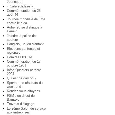
Jeunesse
« Café solidaire »
Commémoration du 25
août 44
Journée mondiale de lutte
contre le sida
Auber 93 se distingue à
Denain
Joindre la police de
secteur
L’anglais, un jeu d’enfant
Elections cantonale et
régionale
Horaires OPHLM
Commémoration du 17
octobre 1961
Infos Quartiers octobre
2004
Qui est ce garçon ?
Sports : les résultats du
week-end
Rendez-vous citoyens
FSM : en direct de
Bamako
Travaux d’élagage
Le 2ème Salon du service
aux entreprises