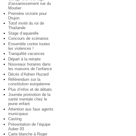
d’assainissement rue du
Moutier
Première victoire pour
Drujon
Totof invité du roi de
Thaïlande
Stage d’aquarelle
Concours de scénarios
Ensemble contre toutes
les violences !
Tranquilité vacances
Départ à la retraite
Nouveaux horaires dans
les maisons de l’enfance
Décès d’Adrien Huzard
Référendum sur la
constitution européenne
Plus d’infos et de débats
Journée promotion de la
santé mentale chez le
jeune enfant
Attention aux faux agents
municipaux
Casting
Présentation de l’équipe
Auber 93
Carte blanche à Roger