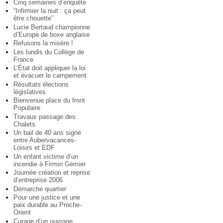
Cinq semaines d’enquête
“Infirmier la nuit : ça peut
être chouette”
Lucie Bertaud championne
d’Europe de boxe anglaise
Refusons la misère !
Les lundis du Collège de
France
L’État doit appliquer la loi
et évacuer le campement
Résultats élections
législatives
Bienvenue place du front
Populaire
Travaux passage des
Chalets
Un bail de 40 ans signé
entre Aubervacances-
Loisirs et EDF
Un enfant victime d’un
incendie à Firmin Gémier
Journée création et reprise
d’entreprise 2006
Démarche quartier
Pour une justice et une
paix durable au Proche-
Orient
Curage d’un ouvrage