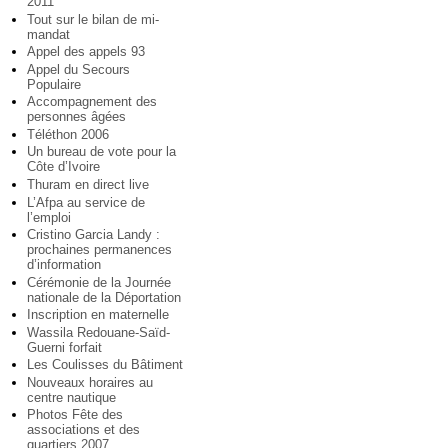
2011
Tout sur le bilan de mi-
mandat
Appel des appels 93
Appel du Secours
Populaire
Accompagnement des
personnes âgées
Téléthon 2006
Un bureau de vote pour la
Côte d’Ivoire
Thuram en direct live
L’Afpa au service de
l’emploi
Cristino Garcia Landy :
prochaines permanences
d’information
Cérémonie de la Journée
nationale de la Déportation
Inscription en maternelle
Wassila Redouane-Saïd-
Guerni forfait
Les Coulisses du Bâtiment
Nouveaux horaires au
centre nautique
Photos Fête des
associations et des
quartiers 2007