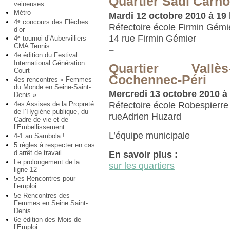
Quartier Sadi Carno
veineuses
Métro
Mardi 12 octobre 2010 à 19
4
concours des Flèches
e
Réfectoire école Firmin Gémi
d’or
14 rue Firmin Gémier
4
tournoi d’Aubervilliers
e
CMA Tennis
–
4e édition du Festival
International Génération
Quartier Vallès
Court
Cochennec-Péri
4es rencontres « Femmes
du Monde en Seine-Saint-
Mercredi 13 octobre 2010 à
Denis »
4es Assises de la Propreté
Réfectoire école Robespierre
de l’Hygiène publique, du
rueAdrien Huzard
Cadre de vie et de
l’Embellissement
L’équipe municipale
4-1 au Sambola !
5 règles à respecter en cas
d’arrêt de travail
En savoir plus :
Le prolongement de la
sur les quartiers
ligne 12
5es Rencontres pour
l’emploi
5e Rencontres des
Femmes en Seine Saint-
Denis
6e édition des Mois de
l’Emploi