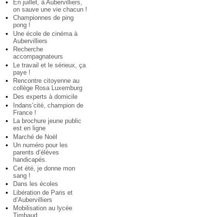
En juillet, à Aubervilliers,
on sauve une vie chacun !
Championnes de ping
pong !
Une école de cinéma à
Aubervilliers
Recherche
accompagnateurs
Le travail et le sérieux, ça
paye !
Rencontre citoyenne au
collège Rosa Luxemburg
Des experts à domicile
Indans’cité, champion de
France !
La brochure jeune public
est en ligne
Marché de Noël
Un numéro pour les
parents d’élèves
handicapés.
Cet été, je donne mon
sang !
Dans les écoles
Libération de Paris et
d’Aubervilliers
Mobilisation au lycée
Timbaud