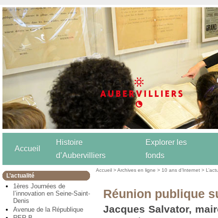
Histoire
Explorer les
Accueil
d’Aubervilliers
fonds
Accueil
>
Archives en ligne
>
10 ans d’Internet
>
L’act
L’actualité
1ères Journées de
Réunion publique su
l’innovation en Seine-Saint-
Denis
Jacques Salvator, mair
Avenue de la République
RER B