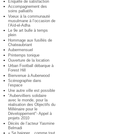
Enquête de satisfaction
Accompagnement des
soins palliatifs
Voeux à la communauté
musulmane à l’occasion de
l’Aïd-el-Adha
Le 9e art bulle à temps
plein
Hommage aux fusillés de
Chateaubriant
Aubermensuel
Printemps tonique
Ouverture de la location
Urban Football débarque à
Forest Hill
Bienvenue à Auberwood
Scénographie dans
l’espace
Une autre ville est possible
"Aubervilliers solidaire
avec le monde, pour la
réalisation des Objectifs du
Millénaire pour le
Développement"- Appel à
projets 2010
Décès de l’acteur Yasmine
Belmadi
« Se baigner... comme tout