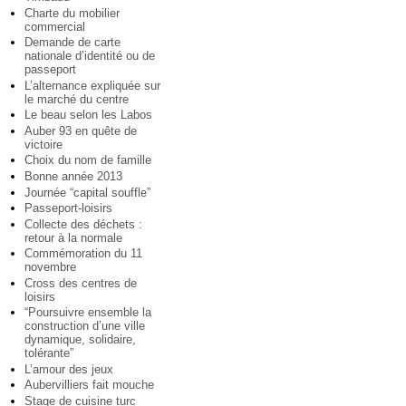
Charte du mobilier
commercial
Demande de carte
nationale d’identité ou de
passeport
L’alternance expliquée sur
le marché du centre
Le beau selon les Labos
Auber 93 en quête de
victoire
Choix du nom de famille
Bonne année 2013
Journée “capital souffle”
Passeport-loisirs
Collecte des déchets :
retour à la normale
Commémoration du 11
novembre
Cross des centres de
loisirs
“Poursuivre ensemble la
construction d’une ville
dynamique, solidaire,
tolérante”
L’amour des jeux
Aubervilliers fait mouche
Stage de cuisine turc