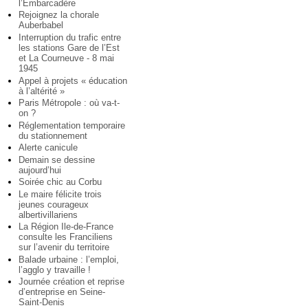
l’Embarcadère
Rejoignez la chorale
Auberbabel
Interruption du trafic entre
les stations Gare de l’Est
et La Courneuve - 8 mai
1945
Appel à projets « éducation
à l’altérité »
Paris Métropole : où va-t-
on ?
Réglementation temporaire
du stationnement
Alerte canicule
Demain se dessine
aujourd’hui
Soirée chic au Corbu
Le maire félicite trois
jeunes courageux
albertivillariens
La Région Ile-de-France
consulte les Franciliens
sur l’avenir du territoire
Balade urbaine : l’emploi,
l’agglo y travaille !
Journée création et reprise
d’entreprise en Seine-
Saint-Denis