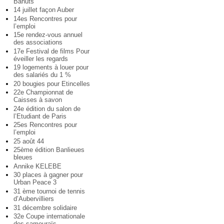
Bahuts
14 juillet façon Auber
14es Rencontres pour
l’emploi
15e rendez-vous annuel
des associations
17e Festival de films Pour
éveiller les regards
19 logements à louer pour
des salariés du 1 %
20 bougies pour Etincelles
22e Championnat de
Caisses à savon
24e édition du salon de
l’Etudiant de Paris
25es Rencontres pour
l’emploi
25 août 44
25ème édition Banlieues
bleues
Annike KELEBE
30 places à gagner pour
Urban Peace 3
31 ème tournoi de tennis
d’Aubervilliers
31 décembre solidaire
32e Coupe internationale
des samouraïs