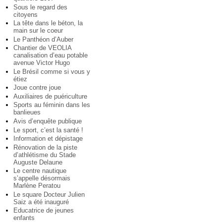
Sous le regard des
citoyens
La tête dans le béton, la
main sur le coeur
Le Panthéon d’Auber
Chantier de VEOLIA
canalisation d’eau potable
avenue Victor Hugo
Le Brésil comme si vous y
étiez
Joue contre joue
Auxiliaires de puériculture
Sports au féminin dans les
banlieues
Avis d’enquête publique
Le sport, c’est la santé !
Information et dépistage
Rénovation de la piste
d’athlétisme du Stade
Auguste Delaune
Le centre nautique
s’appelle désormais
Marlène Peratou
Le square Docteur Julien
Saiz a été inauguré
Educatrice de jeunes
enfants