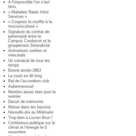
A l’impossible l’on s’est
tenu
« Maladies Rares Infos
Services »
« Coupons le souffle à la
mucoviscidose »
Signature du contrat de
partenariat entre le
Campus Condorcet et le
groupement Sérendicité
Animateurs soirées et
mercredis
Un carnaval de tous les
temps
Bonne année 2963
Le court en dit long
Bal de l’accordéon club
Aubermensuel
Mention assez bien pour la
rentrée
Devoir de mémoires
Retour dans les bassins
Nouvelle ère au Millénaire
Trop bien à Lucien Brun !
Conférence publique sur le
climat et l’énergie le 5
novembre