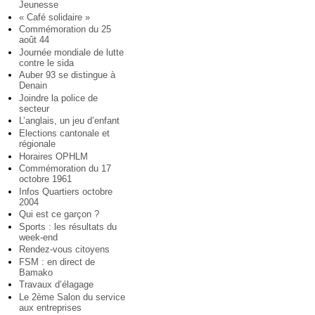
Jeunesse
« Café solidaire »
Commémoration du 25
août 44
Journée mondiale de lutte
contre le sida
Auber 93 se distingue à
Denain
Joindre la police de
secteur
L’anglais, un jeu d’enfant
Elections cantonale et
régionale
Horaires OPHLM
Commémoration du 17
octobre 1961
Infos Quartiers octobre
2004
Qui est ce garçon ?
Sports : les résultats du
week-end
Rendez-vous citoyens
FSM : en direct de
Bamako
Travaux d’élagage
Le 2ème Salon du service
aux entreprises