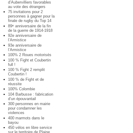
d’Aubervilliers favorables
au vote des étrangers
75 invitations pour 2
personnes à gagner pour la
finale de rugby du Top 14
89
anniversaire de la fin
e
de la guerre de 1914-1918
92e anniversaire de
l’Armistice
93e anniversaire de
l’Armistice
100% 2 Roues motorisés
100 % Fight et Coubertin
full !
100 % Fight 2 remplit
Coubertin !
100 % de Fight et de
réussite
100% Colombie
104 Barbusse : fabrication
d’un épouvantail
300 personnes en mairie
pour condamner les
violences
400 marmots dans le
bayou
450 vélos en libre service
sur le territoire de Plaine