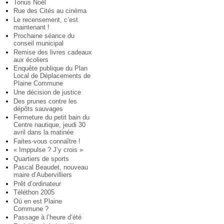
Tonus Noël
Rue des Cités au cinéma
Le recensement, c’est
maintenant !
Prochaine séance du
conseil municipal
Remise des livres cadeaux
aux écoliers
Enquête publique du Plan
Local de Déplacements de
Plaine Commune
Une décision de justice
Des prunes contre les
dépôts sauvages
Fermeture du petit bain du
Centre nautique, jeudi 30
avril dans la matinée
Faites-vous connaître !
« Imppulse ? J’y crois »
Quartiers de sports
Pascal Beaudet, nouveau
maire d’Aubervilliers
Prêt d’ordinateur
Téléthon 2005
Où en est Plaine
Commune ?
Passage à l’heure d’été