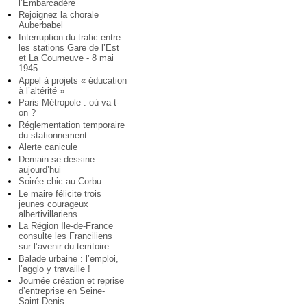
l’Embarcadère
Rejoignez la chorale
Auberbabel
Interruption du trafic entre
les stations Gare de l’Est
et La Courneuve - 8 mai
1945
Appel à projets « éducation
à l’altérité »
Paris Métropole : où va-t-
on ?
Réglementation temporaire
du stationnement
Alerte canicule
Demain se dessine
aujourd’hui
Soirée chic au Corbu
Le maire félicite trois
jeunes courageux
albertivillariens
La Région Ile-de-France
consulte les Franciliens
sur l’avenir du territoire
Balade urbaine : l’emploi,
l’agglo y travaille !
Journée création et reprise
d’entreprise en Seine-
Saint-Denis