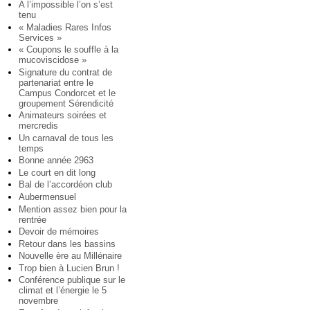
A l’impossible l’on s’est
tenu
« Maladies Rares Infos
Services »
« Coupons le souffle à la
mucoviscidose »
Signature du contrat de
partenariat entre le
Campus Condorcet et le
groupement Sérendicité
Animateurs soirées et
mercredis
Un carnaval de tous les
temps
Bonne année 2963
Le court en dit long
Bal de l’accordéon club
Aubermensuel
Mention assez bien pour la
rentrée
Devoir de mémoires
Retour dans les bassins
Nouvelle ère au Millénaire
Trop bien à Lucien Brun !
Conférence publique sur le
climat et l’énergie le 5
novembre