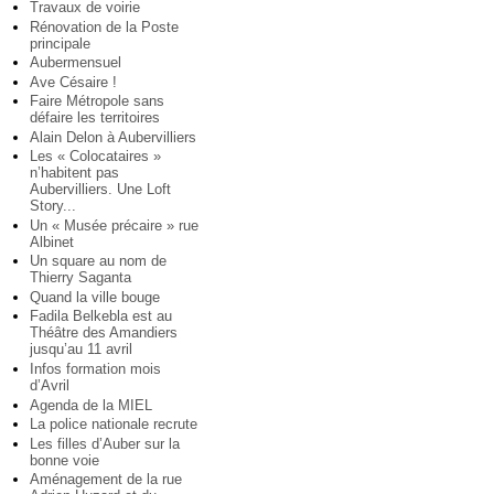
Travaux de voirie
Rénovation de la Poste
principale
Aubermensuel
Ave Césaire !
Faire Métropole sans
défaire les territoires
Alain Delon à Aubervilliers
Les « Colocataires »
n’habitent pas
Aubervilliers. Une Loft
Story...
Un « Musée précaire » rue
Albinet
Un square au nom de
Thierry Saganta
Quand la ville bouge
Fadila Belkebla est au
Théâtre des Amandiers
jusqu’au 11 avril
Infos formation mois
d’Avril
Agenda de la MIEL
La police nationale recrute
Les filles d’Auber sur la
bonne voie
Aménagement de la rue