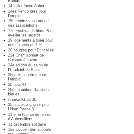
Bahuts
14 juillet façon Auber
14es Rencontres pour
l’emploi
15e rendez-vous annuel
des associations
17e Festival de films Pour
éveiller les regards
19 logements à louer pour
des salariés du 1 %
20 bougies pour Etincelles
22e Championnat de
Caisses à savon
24e édition du salon de
l’Etudiant de Paris
25es Rencontres pour
l’emploi
25 août 44
25ème édition Banlieues
bleues
Annike KELEBE
30 places à gagner pour
Urban Peace 3
31 ème tournoi de tennis
d’Aubervilliers
31 décembre solidaire
32e Coupe internationale
des samouraïs