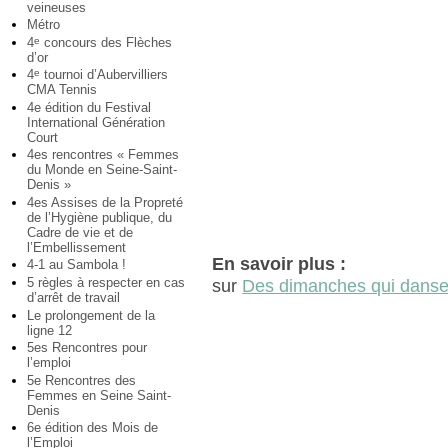
veineuses
Métro
4
concours des Flèches
e
d’or
4
tournoi d’Aubervilliers
e
CMA Tennis
4e édition du Festival
International Génération
Court
4es rencontres « Femmes
du Monde en Seine-Saint-
Denis »
4es Assises de la Propreté
de l’Hygiène publique, du
Cadre de vie et de
l’Embellissement
En savoir plus :
4-1 au Sambola !
5 règles à respecter en cas
sur
Des dimanches qui danse
d’arrêt de travail
Le prolongement de la
ligne 12
5es Rencontres pour
l’emploi
5e Rencontres des
Femmes en Seine Saint-
Denis
6e édition des Mois de
l’Emploi