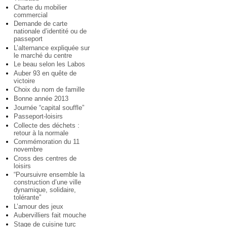
Charte du mobilier
commercial
Demande de carte
nationale d’identité ou de
passeport
L’alternance expliquée sur
le marché du centre
Le beau selon les Labos
Auber 93 en quête de
victoire
Choix du nom de famille
Bonne année 2013
Journée “capital souffle”
Passeport-loisirs
Collecte des déchets :
retour à la normale
Commémoration du 11
novembre
Cross des centres de
loisirs
“Poursuivre ensemble la
construction d’une ville
dynamique, solidaire,
tolérante”
L’amour des jeux
Aubervilliers fait mouche
Stage de cuisine turc