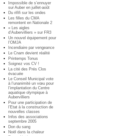
Impossible de s’ennuyer
sur Auber en juillet-août
Du rififi sur les ondes
Les filles du CMA
remontent en Nationale 2
« Les aigles
d’Aubervilliers » sur FR3
Un nouvel équipement pour
l’OMJA
Incendiaire par vengeance
Le Cnam devient réalité
Printemps Tonus
Soignez vos CV !
La cité des Prés Clos
évacuée
Le Conseil Municipal vote
à l’unanimité un vœu pour
l’implantation du Centre
aquatique olympique à
Aubervilliers
Pour une participation de
l’Etat à la construction de
nouvelles classes
Infos des associations
septembre 2005
Don du sang
Noël dans la chaleur