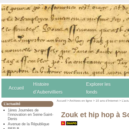
Histoire
Explorer les
Accueil
d’Aubervilliers
fonds
Accueil
>
Archives en ligne
>
10 ans d’Internet
>
L’act
L’actualité
1ères Journées de
Zouk et hip hop à 
l’innovation en Seine-Saint-
Denis
Avenue de la République
RER B