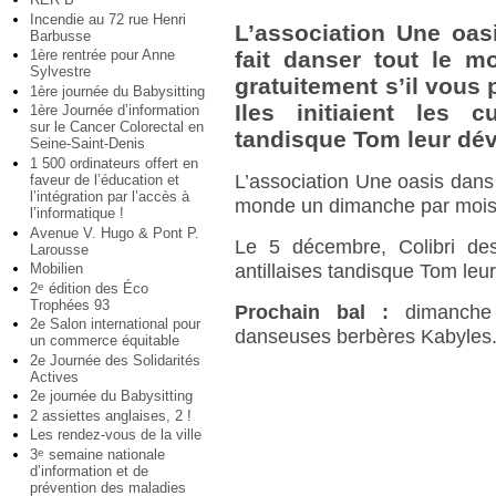
Incendie au 72 rue Henri
L’association Une oasi
Barbusse
1ère rentrée pour Anne
fait danser tout le 
Sylvestre
gratuitement s’il vous 
1ère journée du Babysitting
Iles initiaient les 
1ère Journée d’information
sur le Cancer Colorectal en
tandisque Tom leur dévo
Seine-Saint-Denis
1 500 ordinateurs offert en
L’association Une oasis dans l
faveur de l’éducation et
l’intégration par l’accès à
monde un dimanche par mois et
l’informatique !
Avenue V. Hugo & Pont P.
Le 5 décembre, Colibri des 
Larousse
Mobilien
antillaises tandisque Tom leur
2
édition des Éco
e
Trophées 93
Prochain bal :
dimanche 
2e Salon international pour
danseuses berbères Kabyles
un commerce équitable
2e Journée des Solidarités
Actives
2e journée du Babysitting
2 assiettes anglaises, 2 !
Les rendez-vous de la ville
3
semaine nationale
e
d’information et de
prévention des maladies