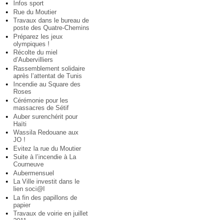
Infos sport
Rue du Moutier
Travaux dans le bureau de
poste des Quatre-Chemins
Préparez les jeux
olympiques !
Récolte du miel
d’Aubervilliers
Rassemblement solidaire
après l’attentat de Tunis
Incendie au Square des
Roses
Cérémonie pour les
massacres de Sétif
Auber surenchérit pour
Haïti
Wassila Redouane aux
JO !
Evitez la rue du Moutier
Suite à l’incendie à La
Courneuve
Aubermensuel
La Ville investit dans le
lien soci@l
La fin des papillons de
papier
Travaux de voirie en juillet