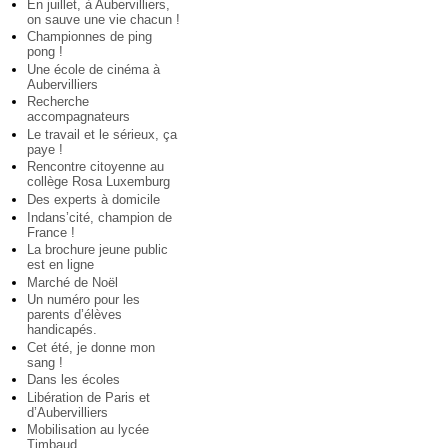
En juillet, à Aubervilliers,
on sauve une vie chacun !
Championnes de ping
pong !
Une école de cinéma à
Aubervilliers
Recherche
accompagnateurs
Le travail et le sérieux, ça
paye !
Rencontre citoyenne au
collège Rosa Luxemburg
Des experts à domicile
Indans’cité, champion de
France !
La brochure jeune public
est en ligne
Marché de Noël
Un numéro pour les
parents d’élèves
handicapés.
Cet été, je donne mon
sang !
Dans les écoles
Libération de Paris et
d’Aubervilliers
Mobilisation au lycée
Timbaud