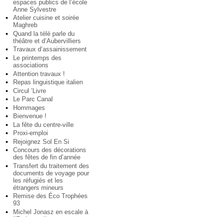
espaces publics de l’école
Anne Sylvestre
Atelier cuisine et soirée
Maghreb
Quand la télé parle du
théâtre et d’Aubervilliers
Travaux d’assainissement
Le printemps des
associations
Attention travaux !
Repas linguistique italien
Circul ’Livre
Le Parc Canal
Hommages
Bienvenue !
La fête du centre-ville
Proxi-emploi
Rejoignez Sol En Si
Concours des décorations
des fêtes de fin d’année
Transfert du traitement des
documents de voyage pour
les réfugiés et les
étrangers mineurs
Remise des Éco Trophées
93
Michel Jonasz en escale à