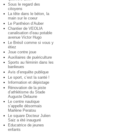
Sous le regard des
citoyens
La tête dans le béton, la
main sur le coeur
Le Panthéon d’Auber
Chantier de VEOLIA
canalisation d’eau potable
avenue Victor Hugo
Le Brésil comme si vous y
étiez
Joue contre joue
Auxiliaires de puériculture
Sports au féminin dans les
banlieues
Avis d’enquête publique
Le sport, c’est la santé !
Information et dépistage
Rénovation de la piste
d’athlétisme du Stade
Auguste Delaune
Le centre nautique
s’appelle désormais
Marlène Peratou
Le square Docteur Julien
Saiz a été inauguré
Educatrice de jeunes
enfants