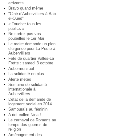
arrivants
Bravo quand même !
"Ciné d’Aubervilliers à Bab-
el-Oued"
« Toucher tous les
publics »
Ne sortez pas vos
poubelles le 1er Mai
Le maire demande un plan
d’urgence pour La Poste à
Aubervilliers
Fête de quartier Vallès-La
Frette : samedi 3 octobre
Aubermensuel
La solidarité en plus
Alerte météo
Semaine de solidarité
internationale à
Aubervilliers
L’état de la demande de
logement social en 2014
Samouraïs au féminin
A riot called Nina !
Le carnaval de Romans au
temps des guerres de
religion
Aménagement des