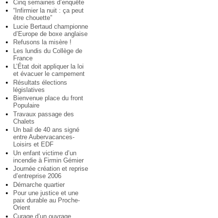
Cinq semaines d’enquête
“Infirmier la nuit : ça peut
être chouette”
Lucie Bertaud championne
d’Europe de boxe anglaise
Refusons la misère !
Les lundis du Collège de
France
L’État doit appliquer la loi
et évacuer le campement
Résultats élections
législatives
Bienvenue place du front
Populaire
Travaux passage des
Chalets
Un bail de 40 ans signé
entre Aubervacances-
Loisirs et EDF
Un enfant victime d’un
incendie à Firmin Gémier
Journée création et reprise
d’entreprise 2006
Démarche quartier
Pour une justice et une
paix durable au Proche-
Orient
Curage d’un ouvrage