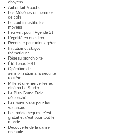
citoyens
Auber fait Mouche
Les Mécènes en hommes
de coin
Le couffin justifie les
moyens
Feu vert pour l’Agenda 21
L’égalité en question
Recenser pour mieux gérer
Initiation et stages
thématiques
Réseau bronchiolite
Été Tonus 2011
Opération de
sensibilisation à la sécurité
routière
Mille et une merveilles au
cinéma Le Studio
Le Plan Grand Froid
déclenché
Les bons plans pour les
vacances
Les médiathèques, c’est
gratuit et c’est pour tout le
monde
Découverte de la danse
orientale