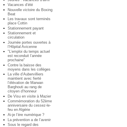
Vacances d’été
Nouvelle victoire du Boxing
Beat
Les travaux sont terminés
place Cottin
Stationnement payant
Stationnement et
circulation
Journée portes ouvertes à
l’Hôpital Avicenne
"L’emploi du temps actuel
est reconduit l’année
prochaine"
Contre la baisse des
moyens dans les collèges
La ville d’Aubervilliers
maintient avec fierté
l’élévation de Marwan
Barghouti au rang de
citoyen d’honneur
De Visu en visite à Mazier
Commémoration du 52ème
anniversaire du cessez-le-
feu en Algérie
Ai-je l’ère numérique ?
La prévention a de l’avenir
Sous le regard des