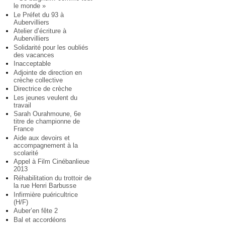
le monde »
Le Préfet du 93 à
Aubervilliers
Atelier d’écriture à
Aubervilliers
Solidarité pour les oubliés
des vacances
Inacceptable
Adjointe de direction en
crèche collective
Directrice de crèche
Les jeunes veulent du
travail
Sarah Ourahmoune, 6e
titre de championne de
France
Aide aux devoirs et
accompagnement à la
scolarité
Appel à Film Cinébanlieue
2013
Réhabilitation du trottoir de
la rue Henri Barbusse
Infirmière puéricultrice
(H/F)
Auber’en fête 2
Bal et accordéons