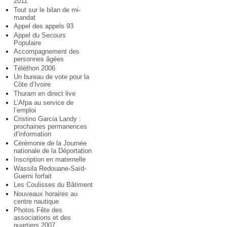
2011
Tout sur le bilan de mi-
mandat
Appel des appels 93
Appel du Secours
Populaire
Accompagnement des
personnes âgées
Téléthon 2006
Un bureau de vote pour la
Côte d’Ivoire
Thuram en direct live
L’Afpa au service de
l’emploi
Cristino Garcia Landy :
prochaines permanences
d’information
Cérémonie de la Journée
nationale de la Déportation
Inscription en maternelle
Wassila Redouane-Saïd-
Guerni forfait
Les Coulisses du Bâtiment
Nouveaux horaires au
centre nautique
Photos Fête des
associations et des
quartiers 2007