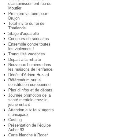
d’assainissement rue du
Moutier
Première victoire pour
Drujon
Totof invité du roi de
Thaïlande
Stage d’aquarelle
Concours de scénarios
Ensemble contre toutes
les violences !
Tranquilité vacances
Départ à la retraite
Nouveaux horaires dans
les maisons de l’enfance
Décès d’Adrien Huzard
Référendum sur la
constitution européenne
Plus d’infos et de débats
Journée promotion de la
santé mentale chez le
jeune enfant
Attention aux faux agents
municipaux
Casting
Présentation de l’équipe
Auber 93
Carte blanche à Roger