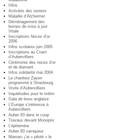
Infos
Activités des seniors
Maladie d’Alzheimer
Déménagement des
bornes de mise à jour
Vitale
Inscriptions Noces d’or
2006
Infos scolaires juin 2005
Inscriptions au Cnam
d’Aubervilliers
Cérémonie des noces d’or
et de diamant.
Infos solidarité mai 2004
Le chanteur Zayen
programmé à Strasbourg
Visite d’Aubervilliers
Inquiétudes pour le métro
Gala de boxe anglaise
L’Europe s’intéresse à
Aubervilliers
Auber 93 dans le coup
Travaux devant Monoprix
L’éphémère
Auber 93 vainqueur
Maman, j’ai « piloté » le