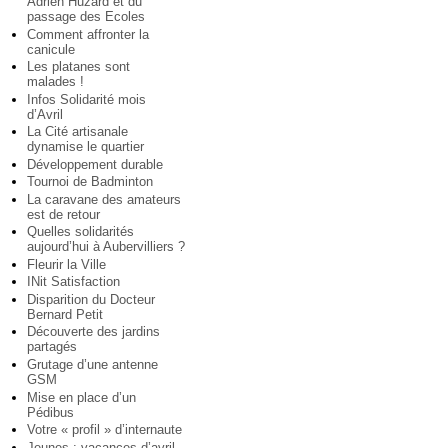
Adrien Huzard et du
passage des Ecoles
Comment affronter la
canicule
Les platanes sont
malades !
Infos Solidarité mois
d’Avril
La Cité artisanale
dynamise le quartier
Développement durable
Tournoi de Badminton
La caravane des amateurs
est de retour
Quelles solidarités
aujourd’hui à Aubervilliers ?
Fleurir la Ville
INit Satisfaction
Disparition du Docteur
Bernard Petit
Découverte des jardins
partagés
Grutage d’une antenne
GSM
Mise en place d’un
Pédibus
Votre « profil » d’internaute
Jeunes : vacances d’avril