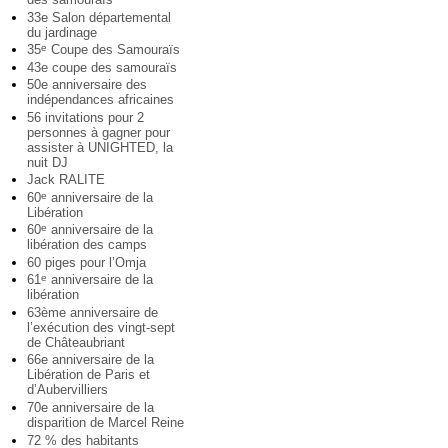
33e Salon départemental
du jardinage
35
Coupe des Samouraïs
e
43e coupe des samouraïs
50e anniversaire des
indépendances africaines
56 invitations pour 2
personnes à gagner pour
assister à UNIGHTED, la
nuit DJ
Jack RALITE
60
anniversaire de la
e
Libération
60
anniversaire de la
e
libération des camps
60 piges pour l’Omja
61
anniversaire de la
e
libération
63ème anniversaire de
l’exécution des vingt-sept
de Châteaubriant
66e anniversaire de la
Libération de Paris et
d’Aubervilliers
70e anniversaire de la
disparition de Marcel Reine
72 % des habitants