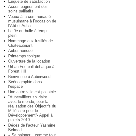
Enquête de satisfaction
Accompagnement des
soins palliatifs
Voeux à la communauté
musulmane à l’occasion de
l’Aïd-el-Adha
Le 9e art bulle à temps
plein
Hommage aux fusillés de
Chateaubriant
Aubermensuel
Printemps tonique
Ouverture de la location
Urban Football débarque à
Forest Hill
Bienvenue à Auberwood
Scénographie dans
l’espace
Une autre ville est possible
"Aubervilliers solidaire
avec le monde, pour la
réalisation des Objectifs du
Millénaire pour le
Développement"- Appel à
projets 2010
Décès de l’acteur Yasmine
Belmadi
« Se baigner... comme tout