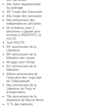
33e Salon départemental
du jardinage
35
Coupe des Samouraïs
e
43e coupe des samouraïs
50e anniversaire des
indépendances africaines
56 invitations pour 2
personnes à gagner pour
assister à UNIGHTED, la
nuit DJ
Jack RALITE
60
anniversaire de la
e
Libération
60
anniversaire de la
e
libération des camps
60 piges pour l’Omja
61
anniversaire de la
e
libération
63ème anniversaire de
l’exécution des vingt-sept
de Châteaubriant
66e anniversaire de la
Libération de Paris et
d’Aubervilliers
70e anniversaire de la
disparition de Marcel Reine
72 % des habitants