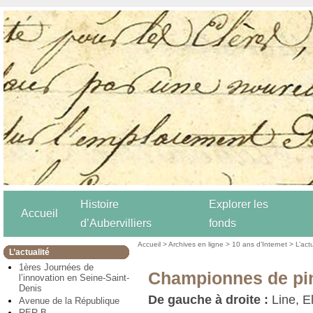
Histoire
Explorer les
Accueil
d’Aubervilliers
fonds
Accueil
>
Archives en ligne
>
10 ans d’Internet
>
L’act
L’actualité
1ères Journées de
Championnes de pi
l’innovation en Seine-Saint-
Denis
De gauche à droite :
Line, El
Avenue de la République
RER B