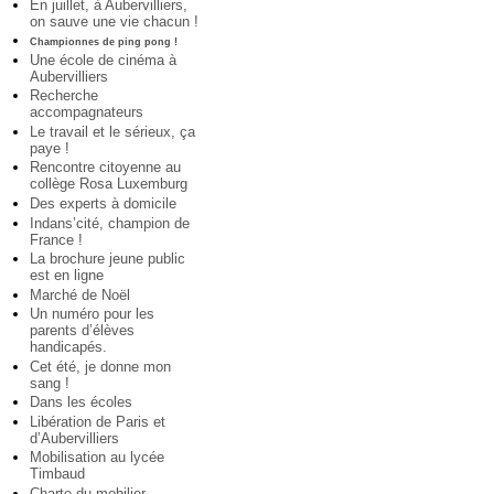
En juillet, à Aubervilliers,
on sauve une vie chacun !
Championnes de ping pong !
Une école de cinéma à
Aubervilliers
Recherche
accompagnateurs
Le travail et le sérieux, ça
paye !
Rencontre citoyenne au
collège Rosa Luxemburg
Des experts à domicile
Indans’cité, champion de
France !
La brochure jeune public
est en ligne
Marché de Noël
Un numéro pour les
parents d’élèves
handicapés.
Cet été, je donne mon
sang !
Dans les écoles
Libération de Paris et
d’Aubervilliers
Mobilisation au lycée
Timbaud
Charte du mobilier