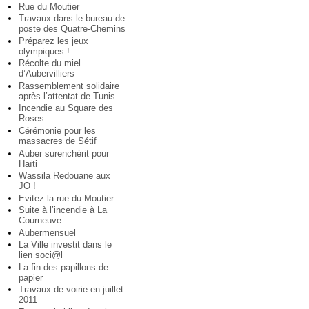
Rue du Moutier
Travaux dans le bureau de
poste des Quatre-Chemins
Préparez les jeux
olympiques !
Récolte du miel
d’Aubervilliers
Rassemblement solidaire
après l’attentat de Tunis
Incendie au Square des
Roses
Cérémonie pour les
massacres de Sétif
Auber surenchérit pour
Haïti
Wassila Redouane aux
JO !
Evitez la rue du Moutier
Suite à l’incendie à La
Courneuve
Aubermensuel
La Ville investit dans le
lien soci@l
La fin des papillons de
papier
Travaux de voirie en juillet
2011