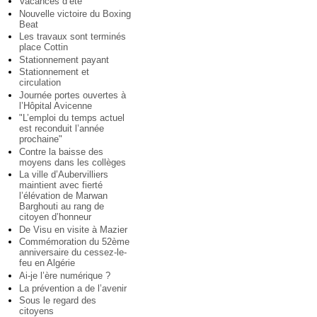
Vacances d’été
Nouvelle victoire du Boxing
Beat
Les travaux sont terminés
place Cottin
Stationnement payant
Stationnement et
circulation
Journée portes ouvertes à
l’Hôpital Avicenne
"L’emploi du temps actuel
est reconduit l’année
prochaine"
Contre la baisse des
moyens dans les collèges
La ville d’Aubervilliers
maintient avec fierté
l’élévation de Marwan
Barghouti au rang de
citoyen d’honneur
De Visu en visite à Mazier
Commémoration du 52ème
anniversaire du cessez-le-
feu en Algérie
Ai-je l’ère numérique ?
La prévention a de l’avenir
Sous le regard des
citoyens