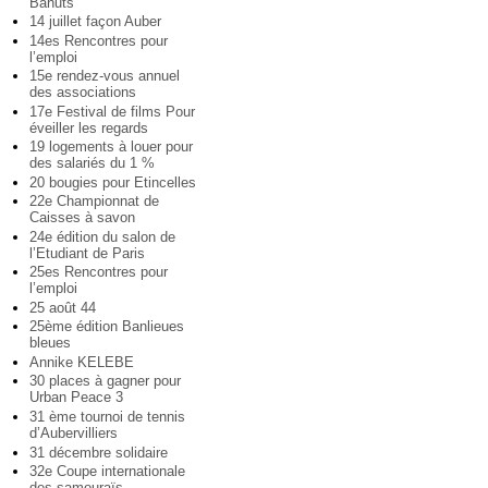
Bahuts
14 juillet façon Auber
14es Rencontres pour
l’emploi
15e rendez-vous annuel
des associations
17e Festival de films Pour
éveiller les regards
19 logements à louer pour
des salariés du 1 %
20 bougies pour Etincelles
22e Championnat de
Caisses à savon
24e édition du salon de
l’Etudiant de Paris
25es Rencontres pour
l’emploi
25 août 44
25ème édition Banlieues
bleues
Annike KELEBE
30 places à gagner pour
Urban Peace 3
31 ème tournoi de tennis
d’Aubervilliers
31 décembre solidaire
32e Coupe internationale
des samouraïs