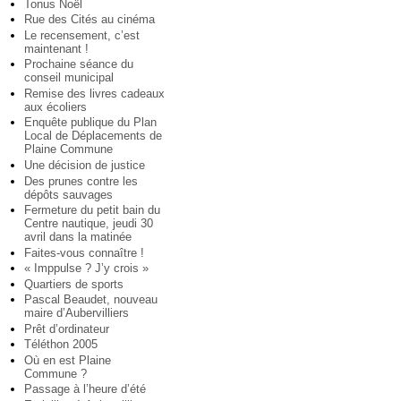
Tonus Noël
Rue des Cités au cinéma
Le recensement, c’est
maintenant !
Prochaine séance du
conseil municipal
Remise des livres cadeaux
aux écoliers
Enquête publique du Plan
Local de Déplacements de
Plaine Commune
Une décision de justice
Des prunes contre les
dépôts sauvages
Fermeture du petit bain du
Centre nautique, jeudi 30
avril dans la matinée
Faites-vous connaître !
« Imppulse ? J’y crois »
Quartiers de sports
Pascal Beaudet, nouveau
maire d’Aubervilliers
Prêt d’ordinateur
Téléthon 2005
Où en est Plaine
Commune ?
Passage à l’heure d’été