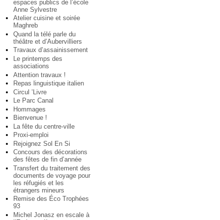
espaces publics de l’école
Anne Sylvestre
Atelier cuisine et soirée
Maghreb
Quand la télé parle du
théâtre et d’Aubervilliers
Travaux d’assainissement
Le printemps des
associations
Attention travaux !
Repas linguistique italien
Circul ’Livre
Le Parc Canal
Hommages
Bienvenue !
La fête du centre-ville
Proxi-emploi
Rejoignez Sol En Si
Concours des décorations
des fêtes de fin d’année
Transfert du traitement des
documents de voyage pour
les réfugiés et les
étrangers mineurs
Remise des Éco Trophées
93
Michel Jonasz en escale à