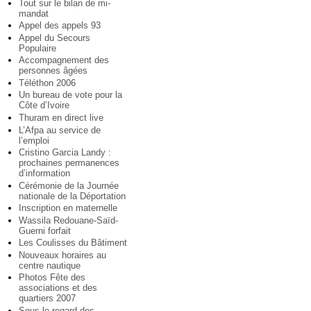
Tout sur le bilan de mi-
mandat
Appel des appels 93
Appel du Secours
Populaire
Accompagnement des
personnes âgées
Téléthon 2006
Un bureau de vote pour la
Côte d’Ivoire
Thuram en direct live
L’Afpa au service de
l’emploi
Cristino Garcia Landy :
prochaines permanences
d’information
Cérémonie de la Journée
nationale de la Déportation
Inscription en maternelle
Wassila Redouane-Saïd-
Guerni forfait
Les Coulisses du Bâtiment
Nouveaux horaires au
centre nautique
Photos Fête des
associations et des
quartiers 2007
Sous le regard des