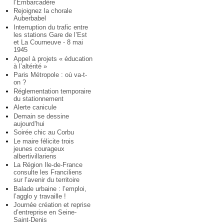
l’Embarcadère
Rejoignez la chorale
Auberbabel
Interruption du trafic entre
les stations Gare de l’Est
et La Courneuve - 8 mai
1945
Appel à projets « éducation
à l’altérité »
Paris Métropole : où va-t-
on ?
Réglementation temporaire
du stationnement
Alerte canicule
Demain se dessine
aujourd’hui
Soirée chic au Corbu
Le maire félicite trois
jeunes courageux
albertivillariens
La Région Ile-de-France
consulte les Franciliens
sur l’avenir du territoire
Balade urbaine : l’emploi,
l’agglo y travaille !
Journée création et reprise
d’entreprise en Seine-
Saint-Denis