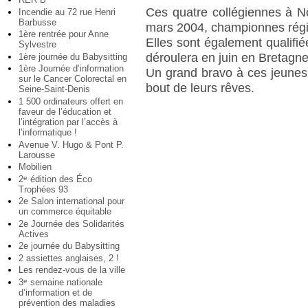
Ces quatre collégiennes à N
Incendie au 72 rue Henri
Barbusse
mars 2004, championnes régi
1ère rentrée pour Anne
Elles sont également qualifi
Sylvestre
déroulera en juin en Bretagne
1ère journée du Babysitting
1ère Journée d’information
Un grand bravo à ces jeunes 
sur le Cancer Colorectal en
bout de leurs rêves.
Seine-Saint-Denis
1 500 ordinateurs offert en
faveur de l’éducation et
l’intégration par l’accès à
l’informatique !
Avenue V. Hugo & Pont P.
Larousse
Mobilien
2
édition des Éco
e
Trophées 93
2e Salon international pour
un commerce équitable
2e Journée des Solidarités
Actives
2e journée du Babysitting
2 assiettes anglaises, 2 !
Les rendez-vous de la ville
3
semaine nationale
e
d’information et de
prévention des maladies