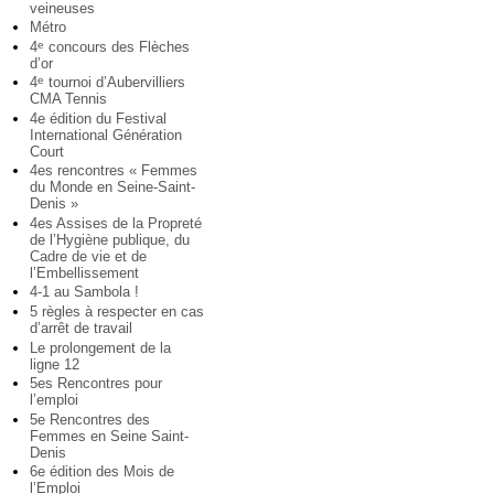
veineuses
Métro
4
concours des Flèches
e
d’or
4
tournoi d’Aubervilliers
e
CMA Tennis
4e édition du Festival
International Génération
Court
4es rencontres « Femmes
du Monde en Seine-Saint-
Denis »
4es Assises de la Propreté
de l’Hygiène publique, du
Cadre de vie et de
l’Embellissement
4-1 au Sambola !
5 règles à respecter en cas
d’arrêt de travail
Le prolongement de la
ligne 12
5es Rencontres pour
l’emploi
5e Rencontres des
Femmes en Seine Saint-
Denis
6e édition des Mois de
l’Emploi