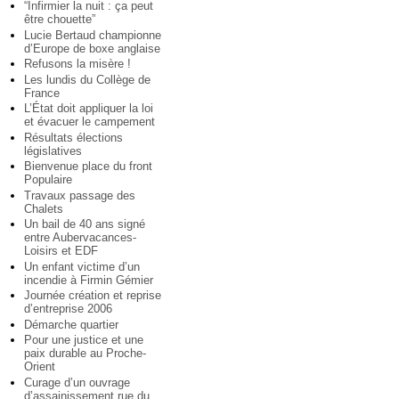
“Infirmier la nuit : ça peut
être chouette”
Lucie Bertaud championne
d’Europe de boxe anglaise
Refusons la misère !
Les lundis du Collège de
France
L’État doit appliquer la loi
et évacuer le campement
Résultats élections
législatives
Bienvenue place du front
Populaire
Travaux passage des
Chalets
Un bail de 40 ans signé
entre Aubervacances-
Loisirs et EDF
Un enfant victime d’un
incendie à Firmin Gémier
Journée création et reprise
d’entreprise 2006
Démarche quartier
Pour une justice et une
paix durable au Proche-
Orient
Curage d’un ouvrage
d’assainissement rue du