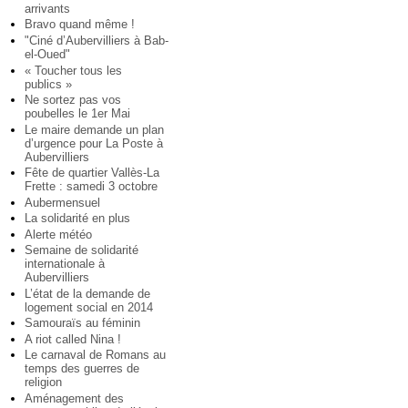
arrivants
Bravo quand même !
"Ciné d’Aubervilliers à Bab-
el-Oued"
« Toucher tous les
publics »
Ne sortez pas vos
poubelles le 1er Mai
Le maire demande un plan
d’urgence pour La Poste à
Aubervilliers
Fête de quartier Vallès-La
Frette : samedi 3 octobre
Aubermensuel
La solidarité en plus
Alerte météo
Semaine de solidarité
internationale à
Aubervilliers
L’état de la demande de
logement social en 2014
Samouraïs au féminin
A riot called Nina !
Le carnaval de Romans au
temps des guerres de
religion
Aménagement des