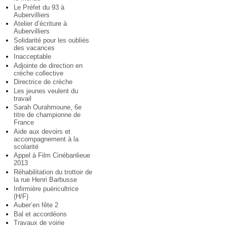
Le Préfet du 93 à
Aubervilliers
Atelier d’écriture à
Aubervilliers
Solidarité pour les oubliés
des vacances
Inacceptable
Adjointe de direction en
crèche collective
Directrice de crèche
Les jeunes veulent du
travail
Sarah Ourahmoune, 6e
titre de championne de
France
Aide aux devoirs et
accompagnement à la
scolarité
Appel à Film Cinébanlieue
2013
Réhabilitation du trottoir de
la rue Henri Barbusse
Infirmière puéricultrice
(H/F)
Auber’en fête 2
Bal et accordéons
Travaux de voirie