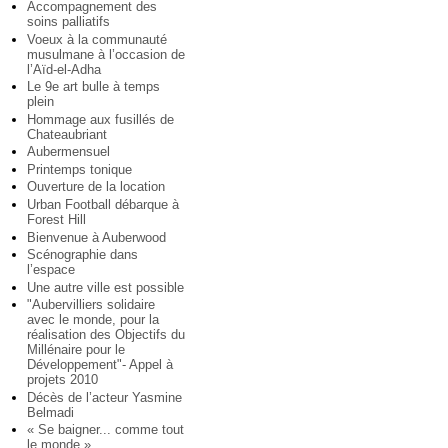
Accompagnement des
soins palliatifs
Voeux à la communauté
musulmane à l’occasion de
l’Aïd-el-Adha
Le 9e art bulle à temps
plein
Hommage aux fusillés de
Chateaubriant
Aubermensuel
Printemps tonique
Ouverture de la location
Urban Football débarque à
Forest Hill
Bienvenue à Auberwood
Scénographie dans
l’espace
Une autre ville est possible
"Aubervilliers solidaire
avec le monde, pour la
réalisation des Objectifs du
Millénaire pour le
Développement"- Appel à
projets 2010
Décès de l’acteur Yasmine
Belmadi
« Se baigner... comme tout
le monde »