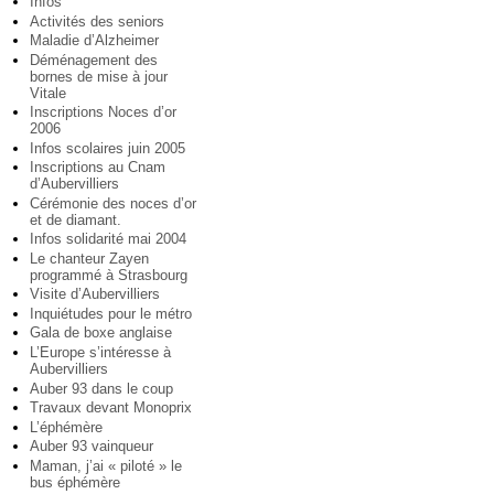
Infos
Activités des seniors
Maladie d’Alzheimer
Déménagement des
bornes de mise à jour
Vitale
Inscriptions Noces d’or
2006
Infos scolaires juin 2005
Inscriptions au Cnam
d’Aubervilliers
Cérémonie des noces d’or
et de diamant.
Infos solidarité mai 2004
Le chanteur Zayen
programmé à Strasbourg
Visite d’Aubervilliers
Inquiétudes pour le métro
Gala de boxe anglaise
L’Europe s’intéresse à
Aubervilliers
Auber 93 dans le coup
Travaux devant Monoprix
L’éphémère
Auber 93 vainqueur
Maman, j’ai « piloté » le
bus éphémère