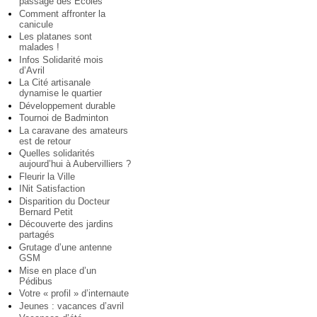
passage des Ecoles
Comment affronter la
canicule
Les platanes sont
malades !
Infos Solidarité mois
d’Avril
La Cité artisanale
dynamise le quartier
Développement durable
Tournoi de Badminton
La caravane des amateurs
est de retour
Quelles solidarités
aujourd’hui à Aubervilliers ?
Fleurir la Ville
INit Satisfaction
Disparition du Docteur
Bernard Petit
Découverte des jardins
partagés
Grutage d’une antenne
GSM
Mise en place d’un
Pédibus
Votre « profil » d’internaute
Jeunes : vacances d’avril