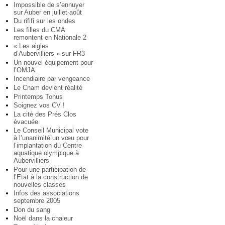
Impossible de s’ennuyer
sur Auber en juillet-août
Du rififi sur les ondes
Les filles du CMA
remontent en Nationale 2
« Les aigles
d’Aubervilliers » sur FR3
Un nouvel équipement pour
l’OMJA
Incendiaire par vengeance
Le Cnam devient réalité
Printemps Tonus
Soignez vos CV !
La cité des Prés Clos
évacuée
Le Conseil Municipal vote
à l’unanimité un vœu pour
l’implantation du Centre
aquatique olympique à
Aubervilliers
Pour une participation de
l’Etat à la construction de
nouvelles classes
Infos des associations
septembre 2005
Don du sang
Noël dans la chaleur