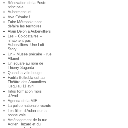
Rénovation de la Poste
principale
Aubermensuel
Ave Césaire !
Faire Métropole sans
défaire les territoires
Alain Delon à Aubervilliers
Les « Colocataires »
n’habitent pas
Aubervilliers. Une Loft
Story...
Un « Musée précaire » rue
Albinet
Un square au nom de
Thierry Saganta
Quand la ville bouge
Fadila Belkebla est au
Théâtre des Amandiers
jusqu’au 11 avril
Infos formation mois
d’Avril
Agenda de la MIEL
La police nationale recrute
Les filles d’Auber sur la
bonne voie
Aménagement de la rue
Adrien Huzard et du