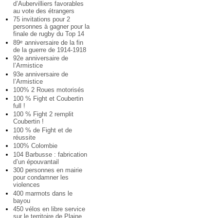
d’Aubervilliers favorables
au vote des étrangers
75 invitations pour 2
personnes à gagner pour la
finale de rugby du Top 14
89
anniversaire de la fin
e
de la guerre de 1914-1918
92e anniversaire de
l’Armistice
93e anniversaire de
l’Armistice
100% 2 Roues motorisés
100 % Fight et Coubertin
full !
100 % Fight 2 remplit
Coubertin !
100 % de Fight et de
réussite
100% Colombie
104 Barbusse : fabrication
d’un épouvantail
300 personnes en mairie
pour condamner les
violences
400 marmots dans le
bayou
450 vélos en libre service
sur le territoire de Plaine