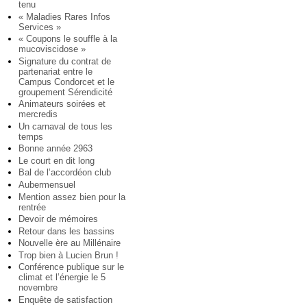
tenu
« Maladies Rares Infos
Services »
« Coupons le souffle à la
mucoviscidose »
Signature du contrat de
partenariat entre le
Campus Condorcet et le
groupement Sérendicité
Animateurs soirées et
mercredis
Un carnaval de tous les
temps
Bonne année 2963
Le court en dit long
Bal de l’accordéon club
Aubermensuel
Mention assez bien pour la
rentrée
Devoir de mémoires
Retour dans les bassins
Nouvelle ère au Millénaire
Trop bien à Lucien Brun !
Conférence publique sur le
climat et l’énergie le 5
novembre
Enquête de satisfaction