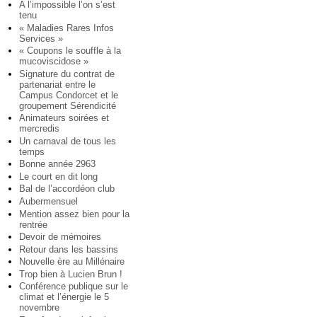
A l’impossible l’on s’est
tenu
« Maladies Rares Infos
Services »
« Coupons le souffle à la
mucoviscidose »
Signature du contrat de
partenariat entre le
Campus Condorcet et le
groupement Sérendicité
Animateurs soirées et
mercredis
Un carnaval de tous les
temps
Bonne année 2963
Le court en dit long
Bal de l’accordéon club
Aubermensuel
Mention assez bien pour la
rentrée
Devoir de mémoires
Retour dans les bassins
Nouvelle ère au Millénaire
Trop bien à Lucien Brun !
Conférence publique sur le
climat et l’énergie le 5
novembre