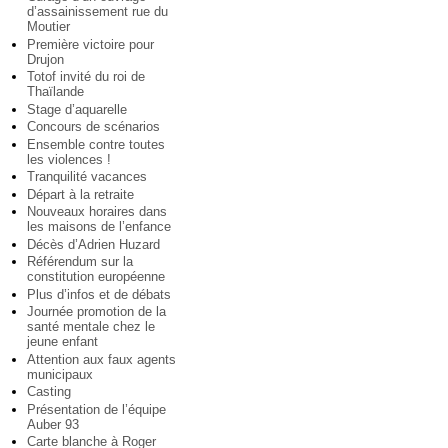
d’assainissement rue du
Moutier
Première victoire pour
Drujon
Totof invité du roi de
Thaïlande
Stage d’aquarelle
Concours de scénarios
Ensemble contre toutes
les violences !
Tranquilité vacances
Départ à la retraite
Nouveaux horaires dans
les maisons de l’enfance
Décès d’Adrien Huzard
Référendum sur la
constitution européenne
Plus d’infos et de débats
Journée promotion de la
santé mentale chez le
jeune enfant
Attention aux faux agents
municipaux
Casting
Présentation de l’équipe
Auber 93
Carte blanche à Roger