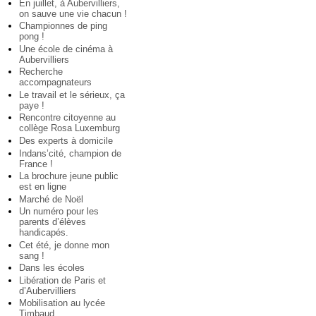
En juillet, à Aubervilliers,
on sauve une vie chacun !
Championnes de ping
pong !
Une école de cinéma à
Aubervilliers
Recherche
accompagnateurs
Le travail et le sérieux, ça
paye !
Rencontre citoyenne au
collège Rosa Luxemburg
Des experts à domicile
Indans’cité, champion de
France !
La brochure jeune public
est en ligne
Marché de Noël
Un numéro pour les
parents d’élèves
handicapés.
Cet été, je donne mon
sang !
Dans les écoles
Libération de Paris et
d’Aubervilliers
Mobilisation au lycée
Timbaud