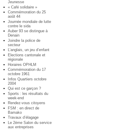
Jeunesse
« Café solidaire »
Commémoration du 25
août 44
Journée mondiale de lutte
contre le sida
Auber 93 se distingue à
Denain
Joindre la police de
secteur
L’anglais, un jeu d’enfant
Elections cantonale et
régionale
Horaires OPHLM
Commémoration du 17
octobre 1961
Infos Quartiers octobre
2004
Qui est ce garçon ?
Sports : les résultats du
week-end
Rendez-vous citoyens
FSM : en direct de
Bamako
Travaux d’élagage
Le 2ème Salon du service
aux entreprises