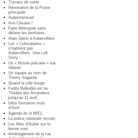
Travaux de voirie
Rénovation de la Poste
principale
Aubermensuel
Ave Césaire !
Faire Métropole sans
défaire les territoires
Alain Delon à Aubervilliers
Les « Colocataires »
n’habitent pas
Aubervilliers. Une Loft
Story...
Un « Musée précaire » rue
Albinet
Un square au nom de
Thierry Saganta
Quand la ville bouge
Fadila Belkebla est au
Théâtre des Amandiers
jusqu’au 11 avril
Infos formation mois
d’Avril
Agenda de la MIEL
La police nationale recrute
Les filles d’Auber sur la
bonne voie
Aménagement de la rue