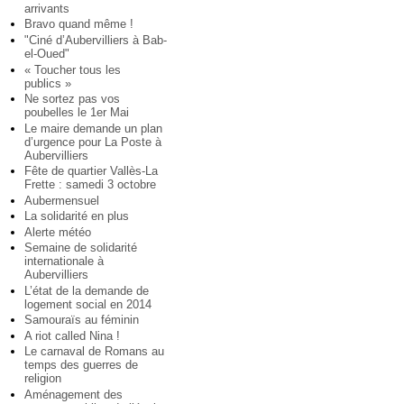
arrivants
Bravo quand même !
"Ciné d’Aubervilliers à Bab-
el-Oued"
« Toucher tous les
publics »
Ne sortez pas vos
poubelles le 1er Mai
Le maire demande un plan
d’urgence pour La Poste à
Aubervilliers
Fête de quartier Vallès-La
Frette : samedi 3 octobre
Aubermensuel
La solidarité en plus
Alerte météo
Semaine de solidarité
internationale à
Aubervilliers
L’état de la demande de
logement social en 2014
Samouraïs au féminin
A riot called Nina !
Le carnaval de Romans au
temps des guerres de
religion
Aménagement des