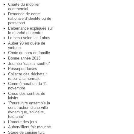
Charte du mobilier
commercial
Demande de carte
nationale d’identité ou de
passeport
L’alternance expliquée sur
le marché du centre
Le beau selon les Labos
Auber 93 en quête de
victoire
Choix du nom de famille
Bonne année 2013
Journée “capital souffle”
Passeport-loisirs
Collecte des déchets :
retour à la normale
Commémoration du 11
novembre
Cross des centres de
loisirs
“Poursuivre ensemble la
construction d’une ville
dynamique, solidaire,
tolérante”
L’amour des jeux
Aubervilliers fait mouche
Stage de cuisine turc