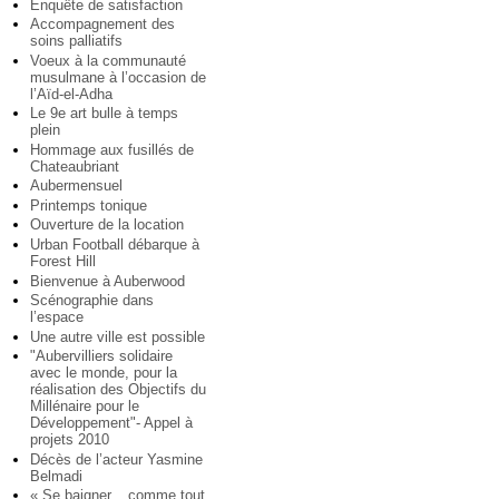
Enquête de satisfaction
Accompagnement des
soins palliatifs
Voeux à la communauté
musulmane à l’occasion de
l’Aïd-el-Adha
Le 9e art bulle à temps
plein
Hommage aux fusillés de
Chateaubriant
Aubermensuel
Printemps tonique
Ouverture de la location
Urban Football débarque à
Forest Hill
Bienvenue à Auberwood
Scénographie dans
l’espace
Une autre ville est possible
"Aubervilliers solidaire
avec le monde, pour la
réalisation des Objectifs du
Millénaire pour le
Développement"- Appel à
projets 2010
Décès de l’acteur Yasmine
Belmadi
« Se baigner... comme tout