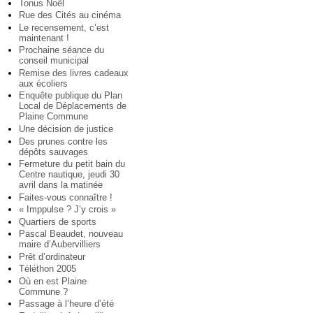
Tonus Noël
Rue des Cités au cinéma
Le recensement, c’est
maintenant !
Prochaine séance du
conseil municipal
Remise des livres cadeaux
aux écoliers
Enquête publique du Plan
Local de Déplacements de
Plaine Commune
Une décision de justice
Des prunes contre les
dépôts sauvages
Fermeture du petit bain du
Centre nautique, jeudi 30
avril dans la matinée
Faites-vous connaître !
« Imppulse ? J’y crois »
Quartiers de sports
Pascal Beaudet, nouveau
maire d’Aubervilliers
Prêt d’ordinateur
Téléthon 2005
Où en est Plaine
Commune ?
Passage à l’heure d’été