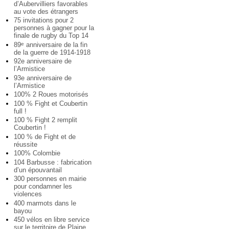
d’Aubervilliers favorables
au vote des étrangers
75 invitations pour 2
personnes à gagner pour la
finale de rugby du Top 14
89
anniversaire de la fin
e
de la guerre de 1914-1918
92e anniversaire de
l’Armistice
93e anniversaire de
l’Armistice
100% 2 Roues motorisés
100 % Fight et Coubertin
full !
100 % Fight 2 remplit
Coubertin !
100 % de Fight et de
réussite
100% Colombie
104 Barbusse : fabrication
d’un épouvantail
300 personnes en mairie
pour condamner les
violences
400 marmots dans le
bayou
450 vélos en libre service
sur le territoire de Plaine