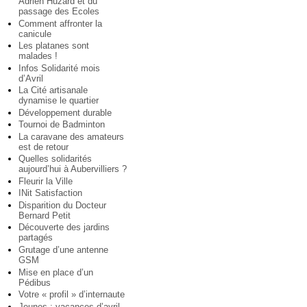
Adrien Huzard et du
passage des Ecoles
Comment affronter la
canicule
Les platanes sont
malades !
Infos Solidarité mois
d’Avril
La Cité artisanale
dynamise le quartier
Développement durable
Tournoi de Badminton
La caravane des amateurs
est de retour
Quelles solidarités
aujourd’hui à Aubervilliers ?
Fleurir la Ville
INit Satisfaction
Disparition du Docteur
Bernard Petit
Découverte des jardins
partagés
Grutage d’une antenne
GSM
Mise en place d’un
Pédibus
Votre « profil » d’internaute
Jeunes : vacances d’avril