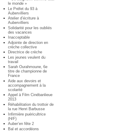
le monde »
Le Préfet du 93 à
Aubervilliers
Atelier d’écriture à
Aubervilliers
Solidarité pour les oubliés
des vacances
Inacceptable
Adjointe de direction en
crèche collective
Directrice de crèche
Les jeunes veulent du
travail
Sarah Ourahmoune, 6e
titre de championne de
France
Aide aux devoirs et
accompagnement à la
scolarité
Appel à Film Cinébanlieue
2013
Réhabilitation du trottoir de
la rue Henri Barbusse
Infirmière puéricultrice
(H/F)
Auber’en fête 2
Bal et accordéons