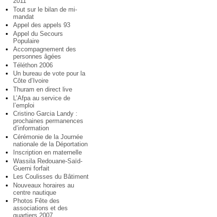
2011
Tout sur le bilan de mi-
mandat
Appel des appels 93
Appel du Secours
Populaire
Accompagnement des
personnes âgées
Téléthon 2006
Un bureau de vote pour la
Côte d’Ivoire
Thuram en direct live
L’Afpa au service de
l’emploi
Cristino Garcia Landy :
prochaines permanences
d’information
Cérémonie de la Journée
nationale de la Déportation
Inscription en maternelle
Wassila Redouane-Saïd-
Guerni forfait
Les Coulisses du Bâtiment
Nouveaux horaires au
centre nautique
Photos Fête des
associations et des
quartiers 2007