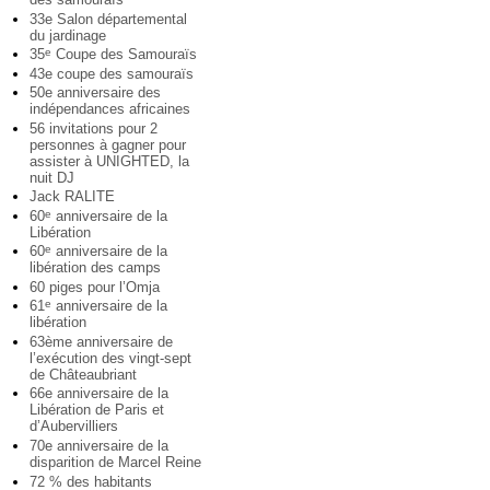
33e Salon départemental
du jardinage
35
Coupe des Samouraïs
e
43e coupe des samouraïs
50e anniversaire des
indépendances africaines
56 invitations pour 2
personnes à gagner pour
assister à UNIGHTED, la
nuit DJ
Jack RALITE
60
anniversaire de la
e
Libération
60
anniversaire de la
e
libération des camps
60 piges pour l’Omja
61
anniversaire de la
e
libération
63ème anniversaire de
l’exécution des vingt-sept
de Châteaubriant
66e anniversaire de la
Libération de Paris et
d’Aubervilliers
70e anniversaire de la
disparition de Marcel Reine
72 % des habitants