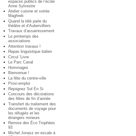
espaces publics de l’école
Anne Sylvestre
Atelier cuisine et soirée
Maghreb
Quand la télé parle du
théâtre et d’Aubervilliers
Travaux d’assainissement
Le printemps des
associations
Attention travaux !
Repas linguistique italien
Circul ’Livre
Le Parc Canal
Hommages
Bienvenue !
La fête du centre-ville
Proxi-emploi
Rejoignez Sol En Si
Concours des décorations
des fêtes de fin d’année
Transfert du traitement des
documents de voyage pour
les réfugiés et les
étrangers mineurs
Remise des Éco Trophées
93
Michel Jonasz en escale à