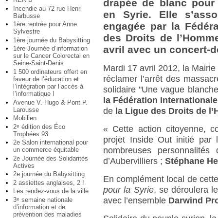
drapée de blanc pour 
Incendie au 72 rue Henri
en Syrie. Elle s’assoc
Barbusse
1ère rentrée pour Anne
engagée par la Fédéra
Sylvestre
des Droits de l’Homme.
1ère journée du Babysitting
avril avec un concert-d
1ère Journée d’information
sur le Cancer Colorectal en
Seine-Saint-Denis
Mardi 17 avril 2012, la Mairie
1 500 ordinateurs offert en
réclamer l’arrêt des massacre
faveur de l’éducation et
l’intégration par l’accès à
solidaire "Une vague blanche
l’informatique !
la Fédération Internationa
Avenue V. Hugo & Pont P.
Larousse
de
la Ligue des Droits de 
Mobilien
2
édition des Éco
e
« Cette action citoyenne, c
Trophées 93
projet Inside Out initié par
2e Salon international pour
nombreuses personnalités 
un commerce équitable
2e Journée des Solidarités
d’Aubervilliers ;
Stéphane He
Actives
2e journée du Babysitting
En complément local de cette
2 assiettes anglaises, 2 !
pour la Syrie
, se déroulera l
Les rendez-vous de la ville
avec l’ensemble
Darwind Pro
3
semaine nationale
e
d’information et de
prévention des maladies