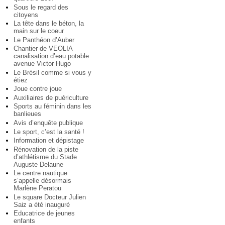
Sous le regard des
citoyens
La tête dans le béton, la
main sur le coeur
Le Panthéon d’Auber
Chantier de VEOLIA
canalisation d’eau potable
avenue Victor Hugo
Le Brésil comme si vous y
étiez
Joue contre joue
Auxiliaires de puériculture
Sports au féminin dans les
banlieues
Avis d’enquête publique
Le sport, c’est la santé !
Information et dépistage
Rénovation de la piste
d’athlétisme du Stade
Auguste Delaune
Le centre nautique
s’appelle désormais
Marlène Peratou
Le square Docteur Julien
Saiz a été inauguré
Educatrice de jeunes
enfants