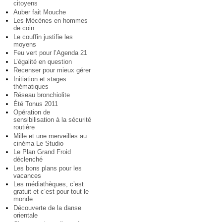
citoyens
Auber fait Mouche
Les Mécènes en hommes
de coin
Le couffin justifie les
moyens
Feu vert pour l’Agenda 21
L’égalité en question
Recenser pour mieux gérer
Initiation et stages
thématiques
Réseau bronchiolite
Été Tonus 2011
Opération de
sensibilisation à la sécurité
routière
Mille et une merveilles au
cinéma Le Studio
Le Plan Grand Froid
déclenché
Les bons plans pour les
vacances
Les médiathèques, c’est
gratuit et c’est pour tout le
monde
Découverte de la danse
orientale