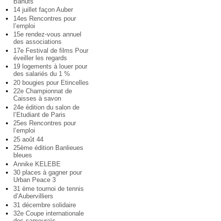
Bahuts
14 juillet façon Auber
14es Rencontres pour
l’emploi
15e rendez-vous annuel
des associations
17e Festival de films Pour
éveiller les regards
19 logements à louer pour
des salariés du 1 %
20 bougies pour Etincelles
22e Championnat de
Caisses à savon
24e édition du salon de
l’Etudiant de Paris
25es Rencontres pour
l’emploi
25 août 44
25ème édition Banlieues
bleues
Annike KELEBE
30 places à gagner pour
Urban Peace 3
31 ème tournoi de tennis
d’Aubervilliers
31 décembre solidaire
32e Coupe internationale
des samouraïs