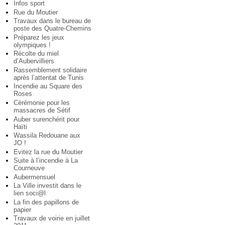
Infos sport
Rue du Moutier
Travaux dans le bureau de
poste des Quatre-Chemins
Préparez les jeux
olympiques !
Récolte du miel
d’Aubervilliers
Rassemblement solidaire
après l’attentat de Tunis
Incendie au Square des
Roses
Cérémonie pour les
massacres de Sétif
Auber surenchérit pour
Haïti
Wassila Redouane aux
JO !
Evitez la rue du Moutier
Suite à l’incendie à La
Courneuve
Aubermensuel
La Ville investit dans le
lien soci@l
La fin des papillons de
papier
Travaux de voirie en juillet