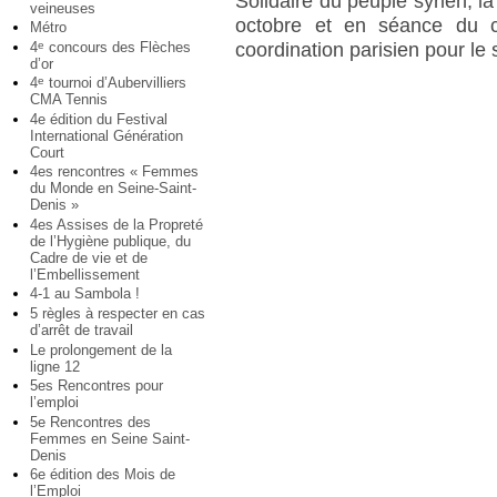
Solidaire du peuple syrien, la
veineuses
octobre et en séance du c
Métro
4
concours des Flèches
e
coordination parisien pour le 
d’or
4
tournoi d’Aubervilliers
e
CMA Tennis
4e édition du Festival
International Génération
Court
4es rencontres « Femmes
du Monde en Seine-Saint-
Denis »
4es Assises de la Propreté
de l’Hygiène publique, du
Cadre de vie et de
l’Embellissement
4-1 au Sambola !
5 règles à respecter en cas
d’arrêt de travail
Le prolongement de la
ligne 12
5es Rencontres pour
l’emploi
5e Rencontres des
Femmes en Seine Saint-
Denis
6e édition des Mois de
l’Emploi