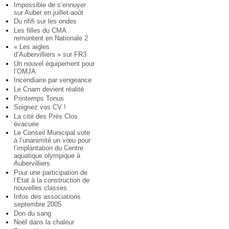
Impossible de s’ennuyer
sur Auber en juillet-août
Du rififi sur les ondes
Les filles du CMA
remontent en Nationale 2
« Les aigles
d’Aubervilliers » sur FR3
Un nouvel équipement pour
l’OMJA
Incendiaire par vengeance
Le Cnam devient réalité
Printemps Tonus
Soignez vos CV !
La cité des Prés Clos
évacuée
Le Conseil Municipal vote
à l’unanimité un vœu pour
l’implantation du Centre
aquatique olympique à
Aubervilliers
Pour une participation de
l’Etat à la construction de
nouvelles classes
Infos des associations
septembre 2005
Don du sang
Noël dans la chaleur