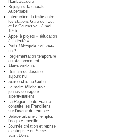
l’Embarcadère
Rejoignez la chorale
Auberbabel
Interruption du trafic entre
les stations Gare de l’Est
et La Courneuve - 8 mai
1945
Appel à projets « éducation
à l’altérité »
Paris Métropole : où va-t-
on ?
Réglementation temporaire
du stationnement
Alerte canicule
Demain se dessine
aujourd’hui
Soirée chic au Corbu
Le maire félicite trois
jeunes courageux
albertivillariens
La Région Ile-de-France
consulte les Franciliens
sur l’avenir du territoire
Balade urbaine : l’emploi,
l’agglo y travaille !
Journée création et reprise
d’entreprise en Seine-
Saint-Denis