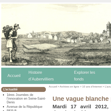
Histoire
Explorer les
Accueil
d’Aubervilliers
fonds
Accueil
>
Archives en ligne
>
10 ans d’Internet
>
L’act
L’actualité
1ères Journées de
Une vague blanche 
l’innovation en Seine-Saint-
Denis
Mardi 17 avril 2012, 
Avenue de la République
RER B