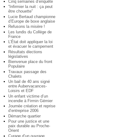
Cinq semaines d’enquête
“Infirmier la nuit : ça peut
être chouette”
Lucie Bertaud championne
d’Europe de boxe anglaise
Refusons la misère !
Les lundis du Collège de
France
L’État doit appliquer la loi
et évacuer le campement
Résultats élections
législatives
Bienvenue place du front
Populaire
Travaux passage des
Chalets
Un bail de 40 ans signé
entre Aubervacances-
Loisirs et EDF
Un enfant victime d’un
incendie à Firmin Gémier
Journée création et reprise
d’entreprise 2006
Démarche quartier
Pour une justice et une
paix durable au Proche-
Orient
Curage d’un ouvrage