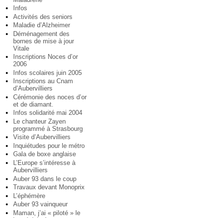
Infos
Activités des seniors
Maladie d’Alzheimer
Déménagement des
bornes de mise à jour
Vitale
Inscriptions Noces d’or
2006
Infos scolaires juin 2005
Inscriptions au Cnam
d’Aubervilliers
Cérémonie des noces d’or
et de diamant.
Infos solidarité mai 2004
Le chanteur Zayen
programmé à Strasbourg
Visite d’Aubervilliers
Inquiétudes pour le métro
Gala de boxe anglaise
L’Europe s’intéresse à
Aubervilliers
Auber 93 dans le coup
Travaux devant Monoprix
L’éphémère
Auber 93 vainqueur
Maman, j’ai « piloté » le