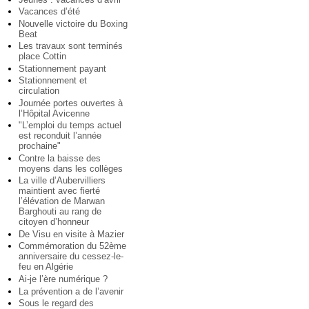
Vacances d’été
Nouvelle victoire du Boxing
Beat
Les travaux sont terminés
place Cottin
Stationnement payant
Stationnement et
circulation
Journée portes ouvertes à
l’Hôpital Avicenne
"L’emploi du temps actuel
est reconduit l’année
prochaine"
Contre la baisse des
moyens dans les collèges
La ville d’Aubervilliers
maintient avec fierté
l’élévation de Marwan
Barghouti au rang de
citoyen d’honneur
De Visu en visite à Mazier
Commémoration du 52ème
anniversaire du cessez-le-
feu en Algérie
Ai-je l’ère numérique ?
La prévention a de l’avenir
Sous le regard des