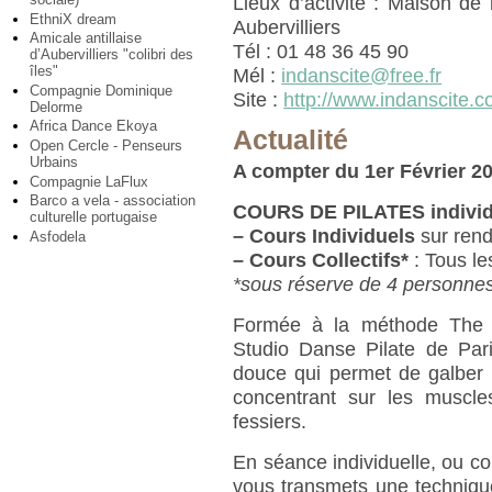
Lieux d’activité : Maison d
EthniX dream
Aubervilliers
Amicale antillaise
Tél : 01 48 36 45 90
d’Aubervilliers "colibri des
îles"
Mél :
indanscite@free.fr
Compagnie Dominique
Site :
http://www.indanscite.
Delorme
Africa Dance Ekoya
Actualité
Open Cercle - Penseurs
Urbains
A compter du 1er Février 2
Compagnie LaFlux
Barco a vela - association
COURS DE PILATES individu
culturelle portugaise
–
Cours Individuels
sur rend
Asfodela
–
Cours Collectifs*
: Tous le
*sous réserve de 4 personnes
Formée à la méthode The Or
Studio Danse Pilate de Par
douce qui permet de galber
concentrant sur les muscle
fessiers.
En séance individuelle, ou cou
vous transmets une technique