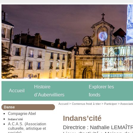
Histoire
Explorer les
Accueil
d’Aubervilliers
fonds
Accueil
>
Contenus froid à trier
>
Participer
>
Associat
Danse
Compagnie Abel
Indans’cité
Indans’cité
A.C.A.S. (Association
Directrice : Nathalie LEMAÎT
culturelle, artistique et
sociale)