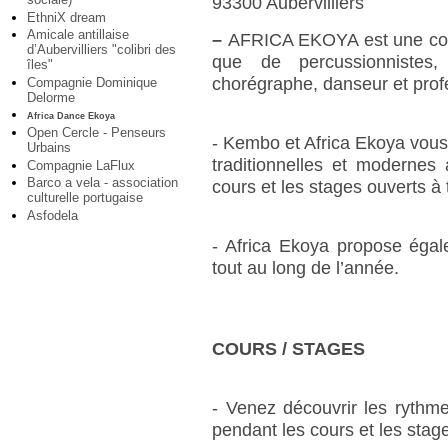
93300 Aubervilliers
EthniX dream
Amicale antillaise
–
AFRICA EKOYA est une com
d’Aubervilliers "colibri des
que de percussionniste
îles"
chorégraphe, danseur et prof
Compagnie Dominique
Delorme
Africa Dance Ekoya
Open Cercle - Penseurs
- Kembo et Africa Ekoya vous 
Urbains
traditionnelles et modernes
Compagnie LaFlux
Barco a vela - association
cours et les stages ouverts à 
culturelle portugaise
Asfodela
- Africa Ekoya propose égal
tout au long de l’année.
COURS / STAGES
- Venez découvrir les rythme
pendant les cours et les stag