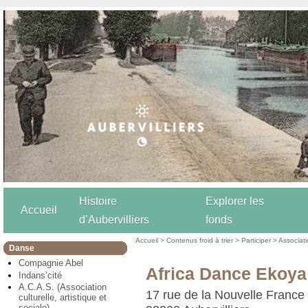
Histoire
Explorer les
Accueil
d’Aubervilliers
fonds
Accueil
>
Contenus froid à trier
>
Participer
>
Associat
Danse
Compagnie Abel
Africa Dance Ekoya
Indans’cité
A.C.A.S. (Association
17 rue de la Nouvelle France
culturelle, artistique et
sociale)