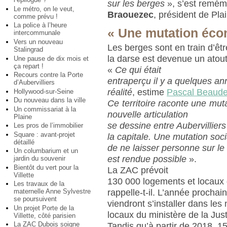
sur les berges
», s’est remé
Le métro, on le veut,
Braouezec
, président de P
comme prévu !
La police à l’heure
« Une mutation éco
intercommunale
Vers un nouveau
Les berges sont en train d’êtr
Stalingrad
la darse est devenue un atout
Une pause de dix mois et
ça repart !
«
Ce qui était
Recours contre la Porte
entraperçu il y a quelques an
d’Aubervilliers
réalité
, estime
Pascal Beaude
Hollywood-sur-Seine
Du nouveau dans la ville
Ce territoire raconte une mut
Un commissariat à la
nouvelle articulation
Plaine
se dessine entre Aubervilliers
Les pros de l’immobilier
Square : avant-projet
la capitale. Une mutation soc
détaillé
de ne laisser personne sur le
Un columbarium et un
est rendue possible
».
jardin du souvenir
Bientôt du vert pour la
La ZAC prévoit
Villette
130 000 logements et locaux d
Les travaux de la
rappelle-t-il. L’année prochai
maternelle Anne Sylvestre
se poursuivent
viendront s’installer dans le
Un projet Porte de la
locaux du ministère de la Just
Villette, côté parisien
La ZAC Dubois soigne
Tandis qu’à partir de 2018, 1