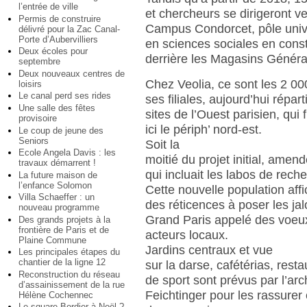
l’entrée de ville
et chercheurs se dirigeront ve
Permis de construire
Campus Condorcet, pôle unive
délivré pour la Zac Canal-
Porte d’Aubervilliers
en sciences sociales en const
Deux écoles pour
derrière les Magasins Généra
septembre
Deux nouveaux centres de
Chez Veolia, ce sont les 2 00
loisirs
Le canal perd ses rides
ses filiales, aujourd’hui répar
Une salle des fêtes
sites de l’Ouest parisien, qui 
provisoire
ici le périph’ nord-est.
Le coup de jeune des
Seniors
Soit la
Ecole Angela Davis : les
moitié du projet initial, amen
travaux démarrent !
qui incluait les labos de rech
La future maison de
l’enfance Solomon
Cette nouvelle population affi
Villa Schaeffer : un
des réticences à poser les ja
nouveau programme
Grand Paris appelé des voeux
Des grands projets à la
frontière de Paris et de
acteurs locaux.
Plaine Commune
Jardins centraux et vue
Les principales étapes du
chantier de la ligne 12
sur la darse, cafétérias, resta
Reconstruction du réseau
de sport sont prévus par l’arc
d’assainissement de la rue
Feichtinger pour les rassurer 
Hélène Cochennec
Le square Bordier à Noël ?