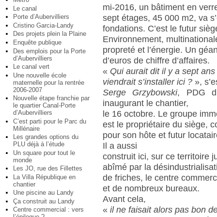
mi-2016, un bâtiment en verr
Le canal
sept étages, 45 000 m2, va s’
Porte d’Aubervilliers
Cristino Garcia-Landy
fondations. C’est le futur siè
Des projets plein la Plaine
Environnement, multinationale
Enquête publique
propreté et l’énergie. Un géan
Des emplois pour la Porte
d’Aubervilliers
d’euros de chiffre d’affaires.
Le canal vert
«
Qui aurait dit il y a sept an
Une nouvelle école
viendrait s’installer ici ?
», s’e
maternelle pour la rentrée
2006-2007
Serge Grzybowski
, PDG d’I
Nouvelle étape franchie par
inaugurant le chantier,
le quartier Canal-Porte
d’Aubervilliers
le 16 octobre. Le groupe immo
C’est parti pour le Parc du
est le propriétaire du siège,
Millénaire
pour son hôte et futur locatair
Les grandes options du
PLU déjà à l’étude
Il a aussi
Un square pour tout le
construit ici, sur ce territoire 
monde
abîmé par la désindustrialisa
Les JO, rue des Fillettes
de friches, le centre commerci
La Villa République en
chantier
et de nombreux bureaux.
Une piscine au Landy
Avant cela,
Ça construit au Landy
«
il ne faisait alors pas bon 
Centre commercial : vers
l’épilogue ?