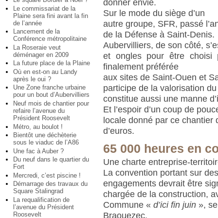
donner envie.
Le commissariat de la
Sur le mode du siège d’un
Plaine sera fini avant la fin
autre groupe, SFR, passé l’a
de l’année
Lancement de la
de la Défense à Saint-Denis.
Conférence métropolitaine
Aubervilliers, de son côté, s’e
La Roseraie veut
et ongles pour être choisi p
déménager en 2009
La future place de la Plaine
finalement préférée
Où en est-on au Landy
aux sites de Saint-Ouen et Sa
après le oui ?
participe de la valorisation du
Une Zone franche urbaine
pour un bout d’Aubervilliers
constitue aussi une manne d’
Neuf mois de chantier pour
Et l’espoir d’un coup de pouc
refaire l’avenue du
Président Roosevelt
locale donné par ce chantier 
Métro, au boulot !
d’euros.
Bientôt une déchèterie
sous le viaduc de l’A86
65 000 heures en co
Une fac à Auber ?
Du neuf dans le quartier du
Une charte entreprise-territoi
Fort
La convention portant sur de
Mercredi, c’est piscine !
engagements devrait être sig
Démarrage des travaux du
Square Stalingrad
chargée de la construction, a
La requalification de
Commune «
d’ici fin juin
», se
l’avenue du Président
Roosevelt
Braouezec.