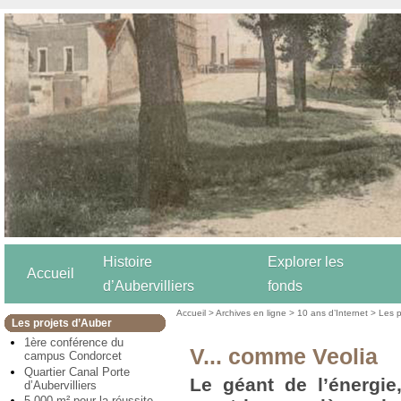
Histoire
Explorer les
Accueil
d’Aubervilliers
fonds
Accueil
>
Archives en ligne
>
10 ans d’Internet
>
Les p
Les projets d’Auber
1ère conférence du
V... comme Veolia
campus Condorcet
Quartier Canal Porte
Le géant de l’énergie,
d’Aubervilliers
5 000 m² pour la réussite