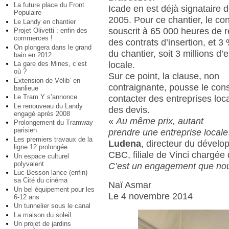
La future place du Front
Icade en est déjà signataire 
Populaire
2005. Pour ce chantier, le co
Le Landy en chantier
souscrit à 65 000 heures de 
Projet Olivetti : enfin des
commerces !
des contrats d’insertion, et 
On plongera dans le grand
du chantier, soit 3 millions d
bain en 2012
locale.
La gare des Mines, c’est
où ?
Sur ce point, la clause, non
Extension de Vélib’ en
contraignante, pousse le cons
banlieue
Le Tram Y s’annonce
contacter des entreprises loc
Le renouveau du Landy
des devis.
engagé après 2008
«
Au même prix, autant
Prolongement du Tramway
parisien
prendre une entreprise locale
Les premiers travaux de la
Ludena
, directeur du dével
ligne 12 prolongée
CBC, filiale de Vinci chargée 
Un espace culturel
polyvalent
C’est un engagement que no
Luc Besson lance (enfin)
sa Cité du cinéma
Naï Asmar
Un bel équipement pour les
Le 4 novembre 2014
6-12 ans
Un tunnelier sous le canal
La maison du soleil
Un projet de jardins