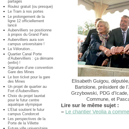
partagés
Roulez gratuit (ou presque)
Le Tram à nos portes
Le prolongement de la
ligne 12 officiellement
lancé
Aubervilliers se positionne
à propos du Grand Paris
Aubervilliers aura son
campus universitaire !
La Vélorution…
Quartier Canal Porte
d’Aubervilliers : ça démarre
(enfin) !
Signature d’une convention
Gare des Mines
Le bon ticket pour la gare
Elisabeth Guigou, députée
des Mines
Un projet de quartier au
Bartolone, président de 
Fort d’Aubervilliers
Grzybowski, PDG d’Icade, 
Choix du projet lauréat
Commune, et Pascal
pour le futur centre
aquatique olympique
Lire sur le même sujet :
L’Etat soutient le futur
–
Le chantier Veolia a comm
campus Condorcet
Les perspectives de la
Porte de la Villette
Future ville universitaire