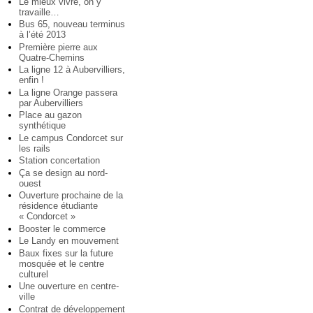
Le mieux vivre, on y
travaille…
Bus 65, nouveau terminus
à l’été 2013
Première pierre aux
Quatre-Chemins
La ligne 12 à Aubervilliers,
enfin !
La ligne Orange passera
par Aubervilliers
Place au gazon
synthétique
Le campus Condorcet sur
les rails
Station concertation
Ça se design au nord-
ouest
Ouverture prochaine de la
résidence étudiante
« Condorcet »
Booster le commerce
Le Landy en mouvement
Baux fixes sur la future
mosquée et le centre
culturel
Une ouverture en centre-
ville
Contrat de développement