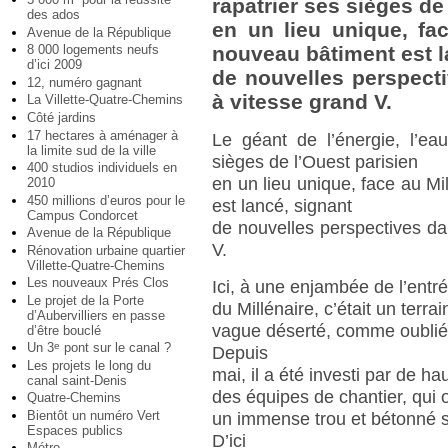
rapatrier ses sièges de
des ados
en un lieu unique, fac
Avenue de la République
8 000 logements neufs
nouveau bâtiment est l
d’ici 2009
de nouvelles perspecti
12, numéro gagnant
à vitesse grand V.
La Villette-Quatre-Chemins
Côté jardins
17 hectares à aménager à
Le géant de l’énergie, l’ea
la limite sud de la ville
sièges de l’Ouest parisien
400 studios individuels en
en un lieu unique, face au Mi
2010
450 millions d’euros pour le
est lancé, signant
Campus Condorcet
de nouvelles perspectives da
Avenue de la République
V.
Rénovation urbaine quartier
Villette-Quatre-Chemins
Les nouveaux Prés Clos
Ici, à une enjambée de l’entré
Le projet de la Porte
du Millénaire, c’était un terrai
d’Aubervilliers en passe
vague déserté, comme oublié
d’être bouclé
Un 3
pont sur le canal ?
e
Depuis
Les projets le long du
mai, il a été investi par de ha
canal saint-Denis
des équipes de chantier, qui 
Quatre-Chemins
Bientôt un numéro Vert
un immense trou et bétonné s
Espaces publics
D’ici
Métro