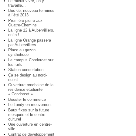
Le mieux vivre, on y
travaille…
Bus 65, nouveau terminus
à l’été 2013
Première pierre aux
Quatre-Chemins
La ligne 12 à Aubervilliers,
enfin !
La ligne Orange passera
par Aubervilliers
Place au gazon
synthétique
Le campus Condorcet sur
les rails
Station concertation
Ça se design au nord-
ouest
Ouverture prochaine de la
résidence étudiante
« Condorcet »
Booster le commerce
Le Landy en mouvement
Baux fixes sur la future
mosquée et le centre
culturel
Une ouverture en centre-
ville
Contrat de développement