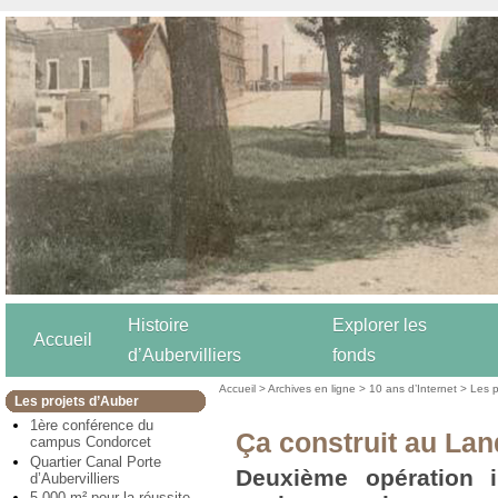
Histoire
Explorer les
Accueil
d’Aubervilliers
fonds
Accueil
>
Archives en ligne
>
10 ans d’Internet
>
Les p
Les projets d’Auber
1ère conférence du
Ça construit au La
campus Condorcet
Quartier Canal Porte
Deuxième opération i
d’Aubervilliers
5 000 m² pour la réussite