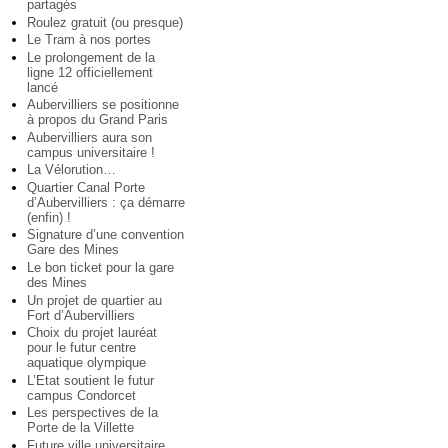
partagés
Roulez gratuit (ou presque)
Le Tram à nos portes
Le prolongement de la
ligne 12 officiellement
lancé
Aubervilliers se positionne
à propos du Grand Paris
Aubervilliers aura son
campus universitaire !
La Vélorution…
Quartier Canal Porte
d’Aubervilliers : ça démarre
(enfin) !
Signature d’une convention
Gare des Mines
Le bon ticket pour la gare
des Mines
Un projet de quartier au
Fort d’Aubervilliers
Choix du projet lauréat
pour le futur centre
aquatique olympique
L’Etat soutient le futur
campus Condorcet
Les perspectives de la
Porte de la Villette
Future ville universitaire