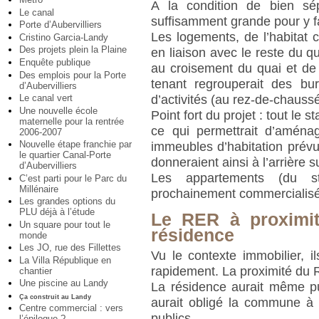
A la condition de bien sép
Le canal
suffisamment grande pour y fai
Porte d’Aubervilliers
Les logements, de l’habitat co
Cristino Garcia-Landy
Des projets plein la Plaine
en liaison avec le reste du q
Enquête publique
au croisement du quai et de
Des emplois pour la Porte
tenant regrouperait des bu
d’Aubervilliers
Le canal vert
d’activités (au rez-de-chauss
Une nouvelle école
Point fort du projet : tout le 
maternelle pour la rentrée
ce qui permettrait d’aména
2006-2007
Nouvelle étape franchie par
immeubles d’habitation prév
le quartier Canal-Porte
donneraient ainsi à l’arrière 
d’Aubervilliers
Les appartements (du s
C’est parti pour le Parc du
Millénaire
prochainement commercialisé
Les grandes options du
PLU déjà à l’étude
Le RER à proximit
Un square pour tout le
résidence
monde
Les JO, rue des Fillettes
Vu le contexte immobilier, 
La Villa République en
rapidement. La proximité du 
chantier
Une piscine au Landy
La résidence aurait même p
Ça construit au Landy
aurait obligé la commune à
Centre commercial : vers
publics.
l’épilogue ?