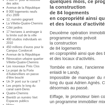
quelques mois, ce pro
des ados
la construction
Avenue de la République
8 000 logements neufs
de 84 logements
d’ici 2009
en copropriété ainsi q
12, numéro gagnant
et des locaux d’activité
La Villette-Quatre-Chemins
Côté jardins
17 hectares à aménager à
Deuxième opération immobili
la limite sud de la ville
programme mixte prévoit
400 studios individuels en
la construction
2010
450 millions d’euros pour le
de 84 logements
Campus Condorcet
en copropriété ainsi que des
Avenue de la République
et des locaux d’activités.
Rénovation urbaine quartier
Villette-Quatre-Chemins
Les nouveaux Prés Clos
Tombée en ruine, l’ancienne
Le projet de la Porte
enlaidi le Landy.
d’Aubervilliers en passe
Impossible de manquer du r
d’être bouclé
Un 3
pont sur le canal ?
e
long du quai Adrien Agnès. Ce
Les projets le long du
désormais au passé.
canal saint-Denis
Quatre-Chemins
Eiffage, le promoteur bien co
Bientôt un numéro Vert
Espaces publics
un programme immobilier mix
Métro