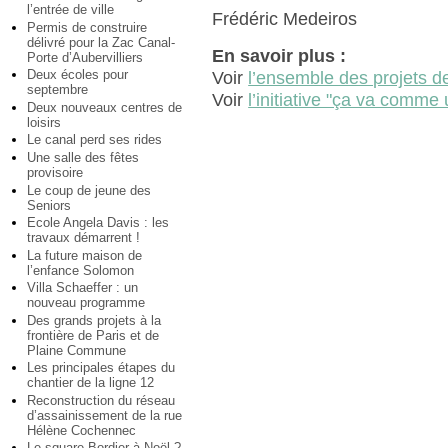
l’entrée de ville
Frédéric Medeiros
Permis de construire
délivré pour la Zac Canal-
En savoir plus :
Porte d’Aubervilliers
Deux écoles pour
Voir
l’ensemble des projets de 
septembre
Voir
l’initiative "ça va comme
Deux nouveaux centres de
loisirs
Le canal perd ses rides
Une salle des fêtes
provisoire
Le coup de jeune des
Seniors
Ecole Angela Davis : les
travaux démarrent !
La future maison de
l’enfance Solomon
Villa Schaeffer : un
nouveau programme
Des grands projets à la
frontière de Paris et de
Plaine Commune
Les principales étapes du
chantier de la ligne 12
Reconstruction du réseau
d’assainissement de la rue
Hélène Cochennec
Le square Bordier à Noël ?