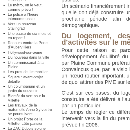
Le métro, on le veut,
Un scénario financièrement irr
comme prévu !
qu’elle doit déjà construire u
La police à l’heure
prochaine période afin 
intercommunale
Vers un nouveau
démographique.
Stalingrad
Une pause de dix mois et
Du logement, de
ça repart !
d’activités sur le m
Recours contre la Porte
d’Aubervilliers
Pour cette raison et parc
Hollywood-sur-Seine
développement équilibré du q
Du nouveau dans la ville
par Plaine Commune préférai
Un commissariat à la
Plaine
Convaincus que, par la visibil
Les pros de l’immobilier
un nœud routier important, 
Square : avant-projet
détaillé
de quoi attirer des PME sur l
Un columbarium et un
jardin du souvenir
C’est sur ces bases, du loge
Bientôt du vert pour la
construire a été délivré à l
Villette
par un particulier.
Les travaux de la
maternelle Anne Sylvestre
Le temps de régler ce différ
se poursuivent
intervenir vers la fin du pre
Un projet Porte de la
Villette, côté parisien
prévue fin 2006.
La ZAC Dubois soigne