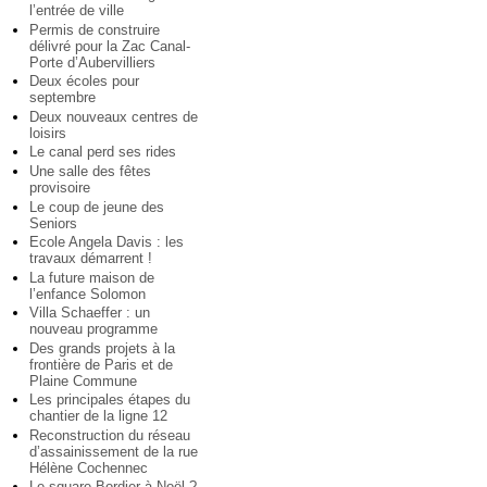
l’entrée de ville
Permis de construire
délivré pour la Zac Canal-
Porte d’Aubervilliers
Deux écoles pour
septembre
Deux nouveaux centres de
loisirs
Le canal perd ses rides
Une salle des fêtes
provisoire
Le coup de jeune des
Seniors
Ecole Angela Davis : les
travaux démarrent !
La future maison de
l’enfance Solomon
Villa Schaeffer : un
nouveau programme
Des grands projets à la
frontière de Paris et de
Plaine Commune
Les principales étapes du
chantier de la ligne 12
Reconstruction du réseau
d’assainissement de la rue
Hélène Cochennec
Le square Bordier à Noël ?