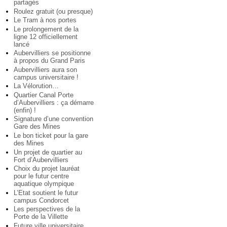
partagés
Roulez gratuit (ou presque)
Le Tram à nos portes
Le prolongement de la
ligne 12 officiellement
lancé
Aubervilliers se positionne
à propos du Grand Paris
Aubervilliers aura son
campus universitaire !
La Vélorution…
Quartier Canal Porte
d’Aubervilliers : ça démarre
(enfin) !
Signature d’une convention
Gare des Mines
Le bon ticket pour la gare
des Mines
Un projet de quartier au
Fort d’Aubervilliers
Choix du projet lauréat
pour le futur centre
aquatique olympique
L’Etat soutient le futur
campus Condorcet
Les perspectives de la
Porte de la Villette
Future ville universitaire