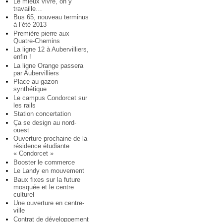
Le mieux vivre, on y
travaille…
Bus 65, nouveau terminus
à l’été 2013
Première pierre aux
Quatre-Chemins
La ligne 12 à Aubervilliers,
enfin !
La ligne Orange passera
par Aubervilliers
Place au gazon
synthétique
Le campus Condorcet sur
les rails
Station concertation
Ça se design au nord-
ouest
Ouverture prochaine de la
résidence étudiante
« Condorcet »
Booster le commerce
Le Landy en mouvement
Baux fixes sur la future
mosquée et le centre
culturel
Une ouverture en centre-
ville
Contrat de développement