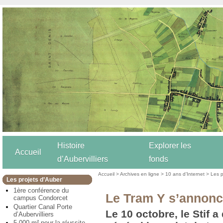
Histoire
Explorer les
Accueil
d’Aubervilliers
fonds
Accueil
>
Archives en ligne
>
10 ans d’Internet
>
Les p
Les projets d’Auber
1ère conférence du
Le Tram Y s’annon
campus Condorcet
Quartier Canal Porte
Le 10 octobre, le Stif a
d’Aubervilliers
5 000 m² pour la réussite