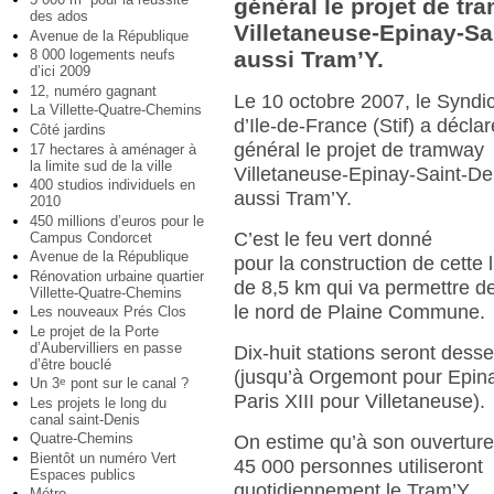
général le projet de t
des ados
Villetaneuse-Epinay-Sa
Avenue de la République
8 000 logements neufs
aussi Tram’Y.
d’ici 2009
12, numéro gagnant
Le 10 octobre 2007, le Syndic
La Villette-Quatre-Chemins
d’Ile-de-France (Stif) a déclar
Côté jardins
général le projet de tramway
17 hectares à aménager à
la limite sud de la ville
Villetaneuse-Epinay-Saint-De
400 studios individuels en
aussi Tram’Y.
2010
450 millions d’euros pour le
C’est le feu vert donné
Campus Condorcet
Avenue de la République
pour la construction de cette 
Rénovation urbaine quartier
de 8,5 km qui va permettre d
Villette-Quatre-Chemins
le nord de Plaine Commune.
Les nouveaux Prés Clos
Le projet de la Porte
d’Aubervilliers en passe
Dix-huit stations seront desse
d’être bouclé
(jusqu’à Orgemont pour Epina
Un 3
pont sur le canal ?
e
Paris XIII pour Villetaneuse).
Les projets le long du
canal saint-Denis
Quatre-Chemins
On estime qu’à son ouverture
Bientôt un numéro Vert
45 000 personnes utiliseront
Espaces publics
quotidiennement le Tram’Y.
Métro