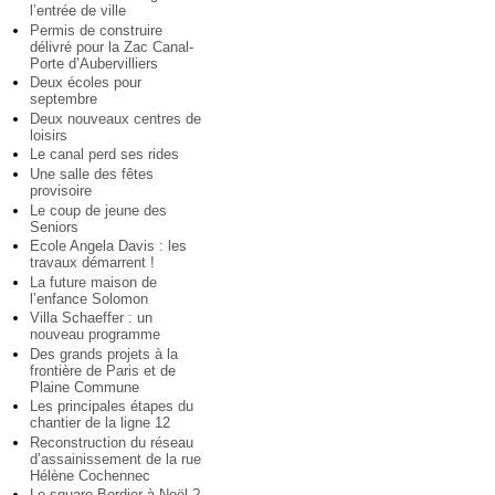
l’entrée de ville
Permis de construire
délivré pour la Zac Canal-
Porte d’Aubervilliers
Deux écoles pour
septembre
Deux nouveaux centres de
loisirs
Le canal perd ses rides
Une salle des fêtes
provisoire
Le coup de jeune des
Seniors
Ecole Angela Davis : les
travaux démarrent !
La future maison de
l’enfance Solomon
Villa Schaeffer : un
nouveau programme
Des grands projets à la
frontière de Paris et de
Plaine Commune
Les principales étapes du
chantier de la ligne 12
Reconstruction du réseau
d’assainissement de la rue
Hélène Cochennec
Le square Bordier à Noël ?