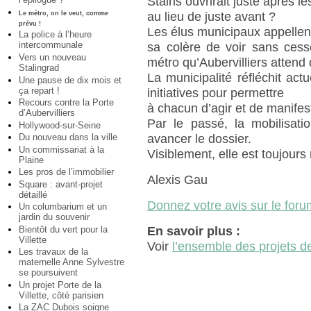
Stains ouvrirait juste après l
au lieu de juste avant ?
Le métro, on le veut, comme
prévu !
Les élus municipaux appellent
La police à l’heure
intercommunale
sa colère de voir sans cess
Vers un nouveau
métro qu’Aubervilliers attend
Stalingrad
La municipalité réfléchit ac
Une pause de dix mois et
ça repart !
initiatives pour permettre
Recours contre la Porte
à chacun d’agir et de manife
d’Aubervilliers
Par le passé, la mobilisati
Hollywood-sur-Seine
avancer le dossier.
Du nouveau dans la ville
Un commissariat à la
Visiblement, elle est toujour
Plaine
Les pros de l’immobilier
Alexis Gau
Square : avant-projet
détaillé
Donnez votre avis sur le foru
Un columbarium et un
jardin du souvenir
Bientôt du vert pour la
En savoir plus :
Villette
Voir
l’ensemble des projets de 
Les travaux de la
maternelle Anne Sylvestre
se poursuivent
Un projet Porte de la
Villette, côté parisien
La ZAC Dubois soigne