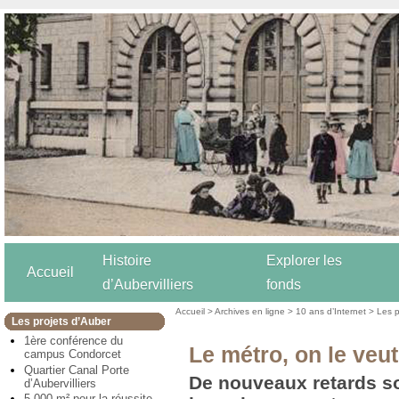
Histoire
Explorer les
Accueil
d’Aubervilliers
fonds
Accueil
>
Archives en ligne
>
10 ans d’Internet
>
Les p
Les projets d’Auber
1ère conférence du
Le métro, on le veu
campus Condorcet
Quartier Canal Porte
De nouveaux retards s
d’Aubervilliers
5 000 m² pour la réussite