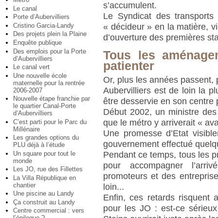
s’accumulent.
Le canal
Le Syndicat des transports I
Porte d’Aubervilliers
Cristino Garcia-Landy
« décideur » en la matière, 
Des projets plein la Plaine
d’ouverture des premières st
Enquête publique
Des emplois pour la Porte
Tous les aménagem
d’Aubervilliers
patienter
Le canal vert
Une nouvelle école
Or, plus les années passent, 
maternelle pour la rentrée
Aubervilliers est de loin la p
2006-2007
Nouvelle étape franchie par
être desservie en son centre 
le quartier Canal-Porte
Début 2002, un ministre des
d’Aubervilliers
que le métro y arriverait « av
C’est parti pour le Parc du
Millénaire
Une promesse d’Etat visibl
Les grandes options du
gouvernement effectué quelqu
PLU déjà à l’étude
Un square pour tout le
Pendant ce temps, tous les p
monde
pour accompagner l’arriv
Les JO, rue des Fillettes
promoteurs et des entreprises
La Villa République en
chantier
loin...
Une piscine au Landy
Enfin, ces retards risquent 
Ça construit au Landy
pour les JO : est-ce sérieu
Centre commercial : vers
l’épilogue ?