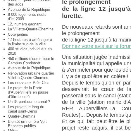
le prolongement
des ados
de la ligne 12 jusqu’à
Avenue de la République
8 000 logements neufs
lurette.
d’ici 2009
12, numéro gagnant
De nouveaux retards sont an
La Villette-Quatre-Chemins
le prolongement
Côté jardins
de la ligne 12 jusqu’à la mairi
17 hectares à aménager à
la limite sud de la ville
Donnez votre avis sur le foru
400 studios individuels en
2010
Une situation jugée inadmissi
450 millions d’euros pour le
la municipalité qui appelle un
Campus Condorcet
Avenue de la République
à s’en mêler pour que les dél
Rénovation urbaine quartier
Il y a de quoi être en colère !
Villette-Quatre-Chemins
Depuis le temps qu’on en parl
Les nouveaux Prés Clos
Le projet de la Porte
desservirait le cœur de la
d’Aubervilliers en passe
passerait sous le canal (stati
d’être bouclé
de la ville (station mairie d’A
Un 3
pont sur le canal ?
e
Les projets le long du
RER Aubervilliers-La Co
canal saint-Denis
Routes)... Depuis le temps qu
Quatre-Chemins
Et ce qui fait peut-être le p
Bientôt un numéro Vert
Espaces publics
projet reste acquis, il est b
Métro