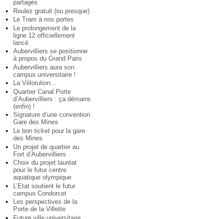
partagés
Roulez gratuit (ou presque)
Le Tram à nos portes
Le prolongement de la
ligne 12 officiellement
lancé
Aubervilliers se positionne
à propos du Grand Paris
Aubervilliers aura son
campus universitaire !
La Vélorution…
Quartier Canal Porte
d’Aubervilliers : ça démarre
(enfin) !
Signature d’une convention
Gare des Mines
Le bon ticket pour la gare
des Mines
Un projet de quartier au
Fort d’Aubervilliers
Choix du projet lauréat
pour le futur centre
aquatique olympique
L’Etat soutient le futur
campus Condorcet
Les perspectives de la
Porte de la Villette
Future ville universitaire