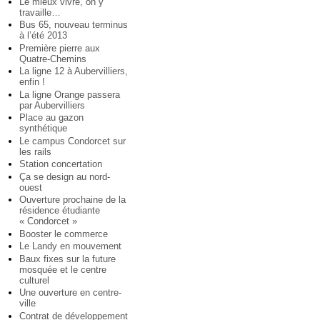
Le mieux vivre, on y
travaille…
Bus 65, nouveau terminus
à l’été 2013
Première pierre aux
Quatre-Chemins
La ligne 12 à Aubervilliers,
enfin !
La ligne Orange passera
par Aubervilliers
Place au gazon
synthétique
Le campus Condorcet sur
les rails
Station concertation
Ça se design au nord-
ouest
Ouverture prochaine de la
résidence étudiante
« Condorcet »
Booster le commerce
Le Landy en mouvement
Baux fixes sur la future
mosquée et le centre
culturel
Une ouverture en centre-
ville
Contrat de développement