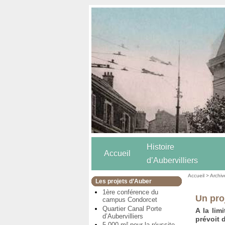
Histoire
Accueil
d’Aubervilliers
Accueil
>
Archiv
Les projets d’Auber
1ère conférence du
Un proj
campus Condorcet
Quartier Canal Porte
A la lim
d’Aubervilliers
prévoit 
5 000 m² pour la réussite