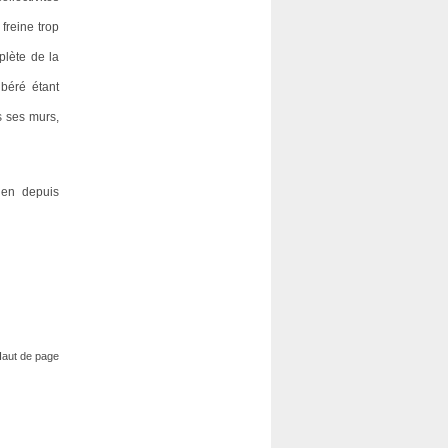
freine trop
plète de la
béré étant
s ses murs,
sien depuis
aut de page