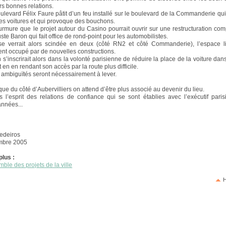
rs bonnes relations.
oulevard Félix Faure pâtit d’un feu installé sur le boulevard de la Commanderie qui 
les voitures et qui provoque des bouchons.
murmure que le projet autour du Casino pourrait ouvrir sur une restructuration com
te Baron qui fait office de rond-point pour les automobilistes.
 se verrait alors scindée en deux (côté RN2 et côté Commanderie), l’espace li
nt occupé par de nouvelles constructions.
 s’inscrirait alors dans la volonté parisienne de réduire la place de la voiture dan
en en rendant son accès par la route plus difficile.
 ambiguïtés seront nécessairement à lever.
ue du côté d’Aubervilliers on attend d’être plus associé au devenir du lieu.
 l’esprit des relations de confiance qui se sont établies avec l’exécutif pari
nnées...
edeiros
mbre 2005
plus :
mble des projets de la ville
H