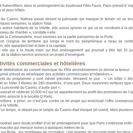
 d’Aubervilliers, dans le prolongement du boulevard Félix Faure, Paris prévoit d’ im
et deux hôtels.
 du Casino, Nafissa passe devant la palissade qui masque le terrain où se trouv
lques semaines, la station Total.
utres habitants de la Villette, elle avoue ignorer ce qui va se construire à la plac
neau de chantier », constate-t-elle.
de la Commanderie, nous sommes sur la partie parisienne de la Porte.
tion congrue de territoire qui longe le nord du périphérique a beau se conf
rs, elle appartient bel et bien à la capitale.
 elle qui a la haute main sur tout aménagement qui pourrait y être fait. Et ju
n de la station-service annonce un projet d’envergure.
tivités commerciales et hôtelières
e délibération du conseil municipal du XIXe arrondissement en donne la teneur : 
 privé prévoit de développer des activités commerciales et hôtelières ».
nts du programme y sont même précisés. Verraient le jour : « Un hôtel 1 éto
t un hôtel 3 étoiles de 280 chambres, d’une part. Deux moyennes surfaces typ
 à proximité du Casino, d’autre part ».
sserait et céderait 10 000 m2 qui lui appartiennent au profit des promoteurs de l’op
ino associé à la société Q Park).
illiers, a priori, on n’est pas contre un tel projet qui enrichirait l’offre commerci
e la Villette.
’un temps, le départ pur et simple du Casino était évoqué (et craint). Mais plusieur
voudrait sans doute profiter d’un tel aménagement pour que Paris s’intéresse enfin
onacotra qui menace ruines à quelques mètres de là.
t qui fâche : les problèmes de circulation. Une pomme de discorde entre les deux co