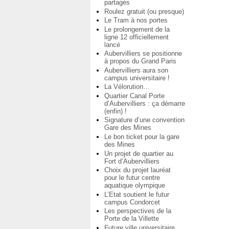
partagés
Roulez gratuit (ou presque)
Le Tram à nos portes
Le prolongement de la
ligne 12 officiellement
lancé
Aubervilliers se positionne
à propos du Grand Paris
Aubervilliers aura son
campus universitaire !
La Vélorution…
Quartier Canal Porte
d’Aubervilliers : ça démarre
(enfin) !
Signature d’une convention
Gare des Mines
Le bon ticket pour la gare
des Mines
Un projet de quartier au
Fort d’Aubervilliers
Choix du projet lauréat
pour le futur centre
aquatique olympique
L’Etat soutient le futur
campus Condorcet
Les perspectives de la
Porte de la Villette
Future ville universitaire