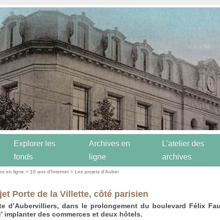
Explorer les
Archives en
L’atelier des
fonds
ligne
archives
es en ligne
>
10 ans d’Internet
>
Les projets d’Auber
et Porte de la Villette, côté parisien
ite d’Aubervilliers, dans le prolongement du boulevard Félix Fau
d’ implanter des commerces et deux hôtels.