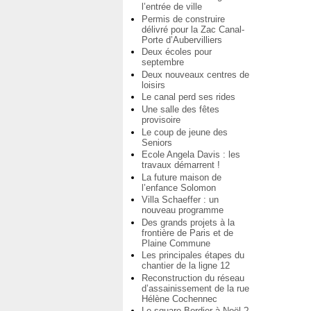
l’entrée de ville
Permis de construire
délivré pour la Zac Canal-
Porte d’Aubervilliers
Deux écoles pour
septembre
Deux nouveaux centres de
loisirs
Le canal perd ses rides
Une salle des fêtes
provisoire
Le coup de jeune des
Seniors
Ecole Angela Davis : les
travaux démarrent !
La future maison de
l’enfance Solomon
Villa Schaeffer : un
nouveau programme
Des grands projets à la
frontière de Paris et de
Plaine Commune
Les principales étapes du
chantier de la ligne 12
Reconstruction du réseau
d’assainissement de la rue
Hélène Cochennec
Le square Bordier à Noël ?