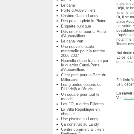
malgré leu
Le canal
Déjà, le b
Porte d’Aubervilliers
fortement 
Cristino Garcia-Landy
Or, il se 
Des projets plein la Plaine
place Augus
La voirie
Enquête publique
possibleme
Des emplois pour la Porte
L’opération
d’Aubervilliers
notamment 
Le canal vert
Toutes ces
Une nouvelle école
maternelle pour la rentrée
Nul doute q
2006-2007
Et ce dans
Nouvelle étape franchie par
quelques a
le quartier Canal-Porte
d’Aubervilliers
C’est parti pour le Parc du
Millénaire
Frédéric M
Le 8 déce
Les grandes options du
PLU déjà à l’étude
En savoir 
Un square pour tout le
Voir
l’ense
monde
Les JO, rue des Fillettes
La Villa République en
chantier
Une piscine au Landy
Ça construit au Landy
Centre commercial : vers
l’épilogue ?