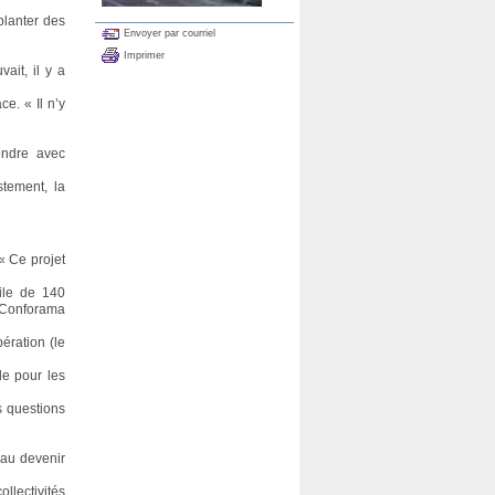
planter des
Envoyer par courriel
Imprimer
ait, il y a
e. « Il n’y
ondre avec
stement, la
« Ce projet
ile de 140
e Conforama
ération (le
ale pour les
s questions
 au devenir
llectivités