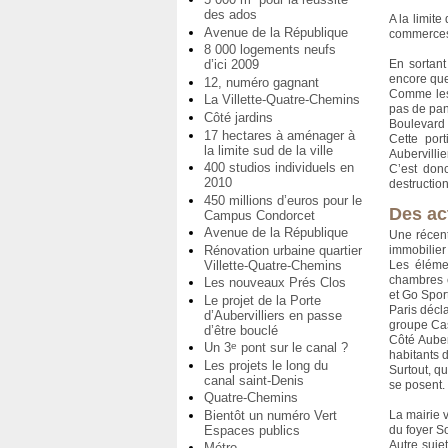
des ados
A la limite
Avenue de la République
commerces 
8 000 logements neufs
d’ici 2009
En sortant
encore que
12, numéro gagnant
Comme les a
La Villette-Quatre-Chemins
pas de pan
Côté jardins
Boulevard 
17 hectares à aménager à
Cette por
la limite sud de la ville
Aubervillie
400 studios individuels en
C’est donc
2010
destructio
450 millions d’euros pour le
Des ac
Campus Condorcet
Avenue de la République
Une récent
Rénovation urbaine quartier
immobilier
Villette-Quatre-Chemins
Les éléme
chambres e
Les nouveaux Prés Clos
et Go Sport
Le projet de la Porte
Paris décla
d’Aubervilliers en passe
groupe Cas
d’être bouclé
Côté Auberv
Un 3
pont sur le canal ?
e
habitants d
Les projets le long du
Surtout, qu
canal saint-Denis
se posent.
Quatre-Chemins
La mairie 
Bientôt un numéro Vert
du foyer S
Espaces publics
Autre suje
Métro