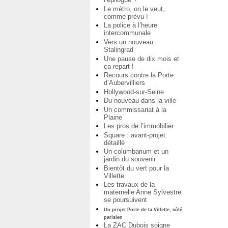
Le métro, on le veut,
comme prévu !
La police à l’heure
intercommunale
Vers un nouveau
Stalingrad
Une pause de dix mois et
ça repart !
Recours contre la Porte
d’Aubervilliers
Hollywood-sur-Seine
Du nouveau dans la ville
Un commissariat à la
Plaine
Les pros de l’immobilier
Square : avant-projet
détaillé
Un columbarium et un
jardin du souvenir
Bientôt du vert pour la
Villette
Les travaux de la
maternelle Anne Sylvestre
se poursuivent
Un projet Porte de la Villette, côté
parisien
La ZAC Dubois soigne