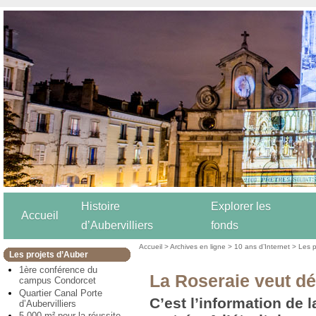
Histoire
Explorer les
Accueil
d’Aubervilliers
fonds
Accueil
>
Archives en ligne
>
10 ans d’Internet
>
Les p
Les projets d’Auber
1ère conférence du
La Roseraie veut d
campus Condorcet
Quartier Canal Porte
C’est l’information de l
d’Aubervilliers
5 000 m² pour la réussite