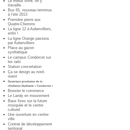
Le mieux vivre, on y
travaille…
Bus 65, nouveau terminus
à l’été 2013
Première pierre aux
Quatre-Chemins
La ligne 12 à Aubervilliers,
enfin !
La ligne Orange passera
par Aubervilliers
Place au gazon
synthétique
Le campus Condorcet sur
les rails
Station concertation
Ça se design au nord-
ouest
Ouverture prochaine de la
résidence étudiante « Condorcet »
Booster le commerce
Le Landy en mouvement
Baux fixes sur la future
mosquée et le centre
culturel
Une ouverture en centre-
ville
Contrat de développement
territorial