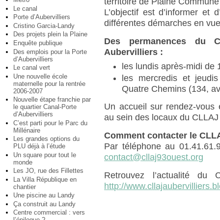
territoire de Plaine Commune 
Le canal
L’objectif est d’informer e
Porte d’Aubervilliers
différentes démarches en vu
Cristino Garcia-Landy
Des projets plein la Plaine
Des permanences du C
Enquête publique
Aubervilliers :
Des emplois pour la Porte
d’Aubervilliers
les lundis après-midi de
Le canal vert
Une nouvelle école
les mercredis et jeudi
maternelle pour la rentrée
Quatre Chemins (134, av
2006-2007
Nouvelle étape franchie par
Un accueil sur rendez-vous 
le quartier Canal-Porte
d’Aubervilliers
au sein des locaux du CLLAJ
C’est parti pour le Parc du
Millénaire
Comment contacter le CLLA
Les grandes options du
Par téléphone au 01.41.61.9
PLU déjà à l’étude
Un square pour tout le
contact@cllaj93ouest.org
monde
Les JO, rue des Fillettes
Retrouvez l’actualité 
La Villa République en
http://www.cllajaubervilliers.b
chantier
Une piscine au Landy
Ça construit au Landy
Centre commercial : vers
l’épilogue ?