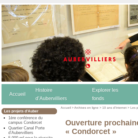
Histoire
Explorer les
Accueil
d’Aubervilliers
fonds
Accueil
>
Archives en ligne
>
10 ans d’Internet
>
Les p
Les projets d’Auber
1ère conférence du
Ouverture prochaine
campus Condorcet
Quartier Canal Porte
« Condorcet »
d’Aubervilliers
5 000 m² pour la réussite