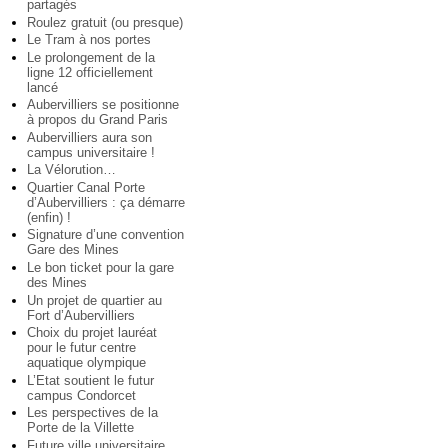
partagés
Roulez gratuit (ou presque)
Le Tram à nos portes
Le prolongement de la
ligne 12 officiellement
lancé
Aubervilliers se positionne
à propos du Grand Paris
Aubervilliers aura son
campus universitaire !
La Vélorution…
Quartier Canal Porte
d’Aubervilliers : ça démarre
(enfin) !
Signature d’une convention
Gare des Mines
Le bon ticket pour la gare
des Mines
Un projet de quartier au
Fort d’Aubervilliers
Choix du projet lauréat
pour le futur centre
aquatique olympique
L’Etat soutient le futur
campus Condorcet
Les perspectives de la
Porte de la Villette
Future ville universitaire