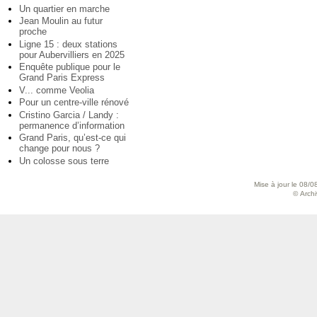
Un quartier en marche
Jean Moulin au futur
proche
Ligne 15 : deux stations
pour Aubervilliers en 2025
Enquête publique pour le
Grand Paris Express
V... comme Veolia
Pour un centre-ville rénové
Cristino Garcia / Landy :
permanence d’information
Grand Paris, qu’est-ce qui
change pour nous ?
Un colosse sous terre
Mise à jour le 08/0
© Archiv