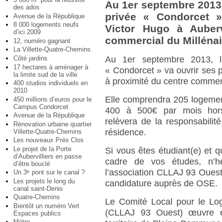
Au 1er septembre 2013,
des ados
privée « Condorcet »
Avenue de la République
8 000 logements neufs
Victor Hugo à Auberv
d’ici 2009
commercial du Millénai
12, numéro gagnant
La Villette-Quatre-Chemins
Côté jardins
Au 1er septembre 2013, la
17 hectares à aménager à
« Condorcet » va ouvrir ses p
la limite sud de la ville
à proximité du centre commerc
400 studios individuels en
2010
Elle comprendra 205 logemen
450 millions d’euros pour le
Campus Condorcet
400 à 500€ par mois hors 
Avenue de la République
relèvera de la responsabilit
Rénovation urbaine quartier
résidence.
Villette-Quatre-Chemins
Les nouveaux Prés Clos
Le projet de la Porte
Si vous êtes étudiant(e) et
d’Aubervilliers en passe
cadre de vos études, n’h
d’être bouclé
l’association CLLAJ 93 Ouest 
Un 3
pont sur le canal ?
e
Les projets le long du
candidature auprès de OSE.
canal saint-Denis
Quatre-Chemins
Le Comité Local pour le L
Bientôt un numéro Vert
(CLLAJ 93 Ouest) œuvre e
Espaces publics
Métro