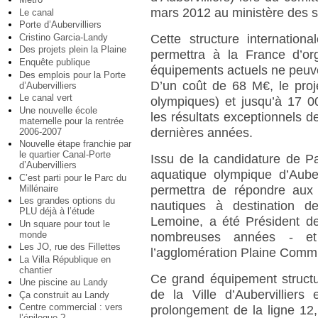
mars 2012 au ministère des s
Le canal
Porte d’Aubervilliers
Cette structure internationa
Cristino Garcia-Landy
Des projets plein la Plaine
permettra à la France d’or
Enquête publique
équipements actuels ne peuven
Des emplois pour la Porte
D’un coût de 68 M€, le proj
d’Aubervilliers
Le canal vert
olympiques) et jusqu’à 17 0
Une nouvelle école
les résultats exceptionnels 
maternelle pour la rentrée
dernières années.
2006-2007
Nouvelle étape franchie par
le quartier Canal-Porte
Issu de la candidature de P
d’Aubervilliers
aquatique olympique d’Auber
C’est parti pour le Parc du
Millénaire
permettra de répondre aux
Les grandes options du
nautiques à destination des
PLU déjà à l’étude
Lemoine, a été Président de
Un square pour tout le
monde
nombreuses années - et
Les JO, rue des Fillettes
l’agglomération Plaine Commu
La Villa République en
chantier
Ce grand équipement structu
Une piscine au Landy
de la Ville d’Aubervilliers
Ça construit au Landy
Centre commercial : vers
prolongement de la ligne 12
l’épilogue ?