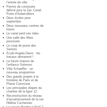
l’entrée de ville
Permis de construire
délivré pour la Zac Canal-
Porte d’Aubervilliers
Deux écoles pour
septembre
Deux nouveaux centres de
loisirs
Le canal perd ses rides
Une salle des fêtes
provisoire
Le coup de jeune des
Seniors
Ecole Angela Davis : les
travaux démarrent !
La future maison de
l’enfance Solomon
Villa Schaeffer : un
nouveau programme
Des grands projets à la
frontière de Paris et de
Plaine Commune
Les principales étapes du
chantier de la ligne 12
Reconstruction du réseau
d’assainissement de la rue
Hélène Cochennec
Le square Bordier à Noël ?