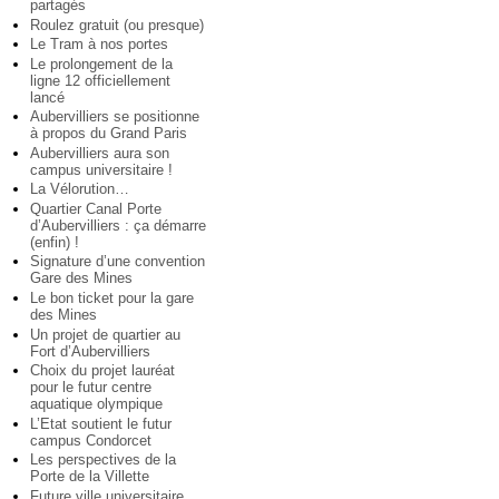
partagés
Roulez gratuit (ou presque)
Le Tram à nos portes
Le prolongement de la
ligne 12 officiellement
lancé
Aubervilliers se positionne
à propos du Grand Paris
Aubervilliers aura son
campus universitaire !
La Vélorution…
Quartier Canal Porte
d’Aubervilliers : ça démarre
(enfin) !
Signature d’une convention
Gare des Mines
Le bon ticket pour la gare
des Mines
Un projet de quartier au
Fort d’Aubervilliers
Choix du projet lauréat
pour le futur centre
aquatique olympique
L’Etat soutient le futur
campus Condorcet
Les perspectives de la
Porte de la Villette
Future ville universitaire