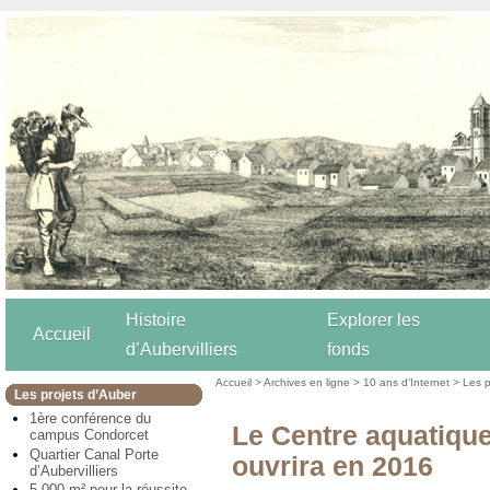
Histoire
Explorer les
Accueil
d’Aubervilliers
fonds
Accueil
>
Archives en ligne
>
10 ans d’Internet
>
Les p
Les projets d’Auber
1ère conférence du
Le Centre aquatique
campus Condorcet
Quartier Canal Porte
ouvrira en 2016
d’Aubervilliers
5 000 m² pour la réussite