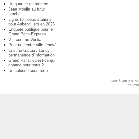
Un quartier en marche
Jean Moulin au futur
proche
Ligne 15 : deux stations
pour Aubervilliers en 2025
Enquête publique pour le
Grand Paris Express
V... comme Veolia
Pour un centre-ville rénové
Cristino Garcia / Landy :
permanence d’information
Grand Paris, qu’est-ce qui
change pour nous ?
Un colosse sous terre
Mise à jour le 07/0
© Archiv