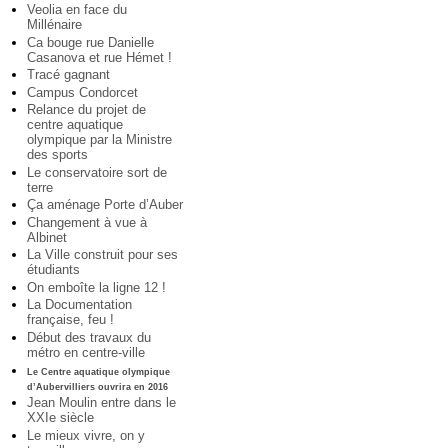
Veolia en face du
Millénaire
Ca bouge rue Danielle
Casanova et rue Hémet !
Tracé gagnant
Campus Condorcet
Relance du projet de
centre aquatique
olympique par la Ministre
des sports
Le conservatoire sort de
terre
Ça aménage Porte d’Auber
Changement à vue à
Albinet
La Ville construit pour ses
étudiants
On emboîte la ligne 12 !
La Documentation
française, feu !
Début des travaux du
métro en centre-ville
Le Centre aquatique olympique
d’Aubervilliers ouvrira en 2016
Jean Moulin entre dans le
XXIe siècle
Le mieux vivre, on y