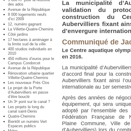
La municipalité d’Au
des ados
validation du proto
Avenue de la République
8 000 logements neufs
construction du Ce
d’ici 2009
Aubervilliers fixant ai
12, numéro gagnant
La Villette-Quatre-Chemins
d’envergure internatio
Côté jardins
17 hectares à aménager à
Communiqué de Jac
la limite sud de la ville
400 studios individuels en
Le Centre aquatique olympi
2010
en 2016.
450 millions d’euros pour le
Campus Condorcet
La municipalité d’Aubervillier
Avenue de la République
Rénovation urbaine quartier
d’accord final pour la cons
Villette-Quatre-Chemins
Aubervilliers fixant ainsi l
Les nouveaux Prés Clos
internationale au 1er semest
Le projet de la Porte
d’Aubervilliers en passe
d’être bouclé
Après des années de négocia
Un 3
pont sur le canal ?
e
équipement, qui sera unique
Les projets le long du
adopté par l’ensemble des p
canal saint-Denis
Fédération Française de N
Quatre-Chemins
Bientôt un numéro Vert
Plaine Commune, Ville de 
Espaces publics
d’Aubervilliers) lors du comi
Métro