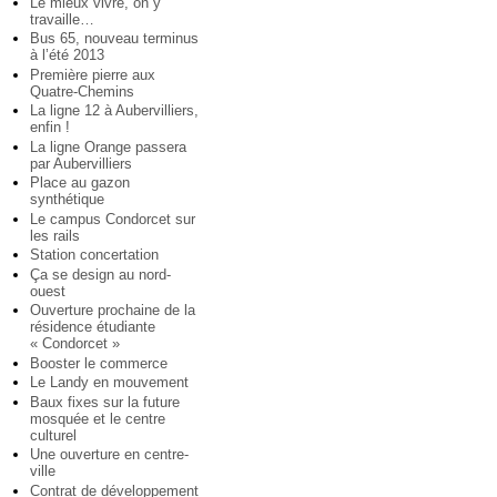
Le mieux vivre, on y
travaille…
Bus 65, nouveau terminus
à l’été 2013
Première pierre aux
Quatre-Chemins
La ligne 12 à Aubervilliers,
enfin !
La ligne Orange passera
par Aubervilliers
Place au gazon
synthétique
Le campus Condorcet sur
les rails
Station concertation
Ça se design au nord-
ouest
Ouverture prochaine de la
résidence étudiante
« Condorcet »
Booster le commerce
Le Landy en mouvement
Baux fixes sur la future
mosquée et le centre
culturel
Une ouverture en centre-
ville
Contrat de développement