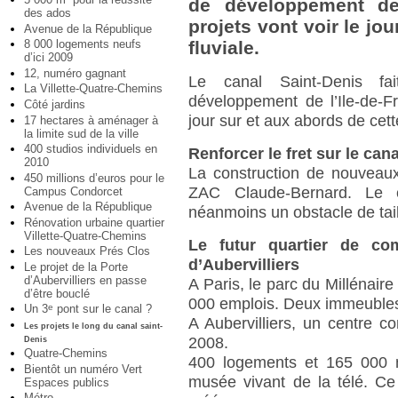
de développement de 
des ados
projets vont voir le jo
Avenue de la République
8 000 logements neufs
fluviale.
d’ici 2009
12, numéro gagnant
Le canal Saint-Denis fa
La Villette-Quatre-Chemins
développement de l’Ile-de-F
Côté jardins
jour sur et aux abords de cette
17 hectares à aménager à
la limite sud de la ville
400 studios individuels en
Renforcer le fret sur le cana
2010
La construction de nouveaux
450 millions d’euros pour le
ZAC Claude-Bernard. Le co
Campus Condorcet
Avenue de la République
néanmoins un obstacle de tail
Rénovation urbaine quartier
Villette-Quatre-Chemins
Le futur quartier de c
Les nouveaux Prés Clos
d’Aubervilliers
Le projet de la Porte
d’Aubervilliers en passe
A Paris, le parc du Millénai
d’être bouclé
000 emplois. Deux immeubles
Un 3
pont sur le canal ?
e
A Aubervilliers, un centre 
Les projets le long du canal saint-
2008.
Denis
Quatre-Chemins
400 logements et 165 000 
Bientôt un numéro Vert
musée vivant de la télé. Ce
Espaces publics
Métro