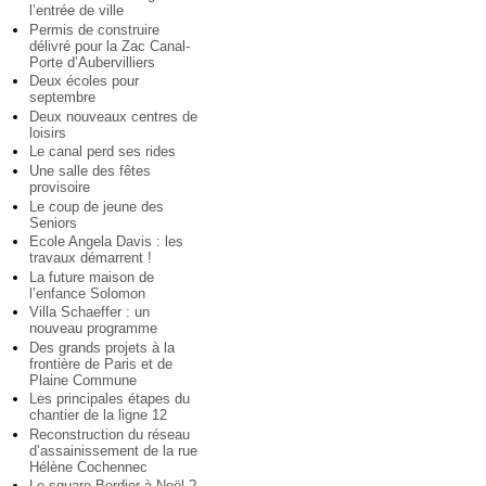
l’entrée de ville
Permis de construire
délivré pour la Zac Canal-
Porte d’Aubervilliers
Deux écoles pour
septembre
Deux nouveaux centres de
loisirs
Le canal perd ses rides
Une salle des fêtes
provisoire
Le coup de jeune des
Seniors
Ecole Angela Davis : les
travaux démarrent !
La future maison de
l’enfance Solomon
Villa Schaeffer : un
nouveau programme
Des grands projets à la
frontière de Paris et de
Plaine Commune
Les principales étapes du
chantier de la ligne 12
Reconstruction du réseau
d’assainissement de la rue
Hélène Cochennec
Le square Bordier à Noël ?