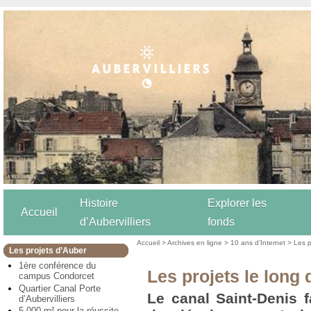
Histoire
Explorer les
Accueil
d’Aubervilliers
fonds
Accueil
>
Archives en ligne
>
10 ans d’Internet
>
Les p
Les projets d’Auber
1ère conférence du
Les projets le long 
campus Condorcet
Quartier Canal Porte
Le canal Saint-Denis f
d’Aubervilliers
5 000 m² pour la réussite