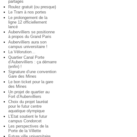
partagés
Roulez gratuit (ou presque)
Le Tram à nos portes
Le prolongement de la
ligne 12 officiellement
lancé
Aubervilliers se positionne
à propos du Grand Paris
Aubervilliers aura son
campus universitaire !
La Vélorution…
Quartier Canal Porte
d’Aubervilliers : ça démarre
(enfin) !
Signature d’une convention
Gare des Mines
Le bon ticket pour la gare
des Mines
Un projet de quartier au
Fort d’Aubervilliers
Choix du projet lauréat
pour le futur centre
aquatique olympique
L’Etat soutient le futur
campus Condorcet
Les perspectives de la
Porte de la Villette
Future ville universitaire