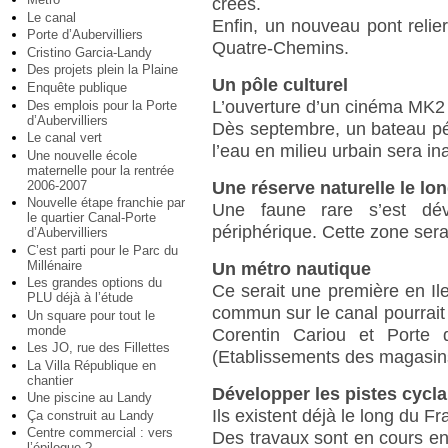
créés.
Le canal
Enfin, un nouveau pont reliera
Porte d’Aubervilliers
Quatre-Chemins.
Cristino Garcia-Landy
Des projets plein la Plaine
Un pôle culturel
Enquête publique
L’ouverture d’un cinéma MK2 s
Des emplois pour la Porte
d’Aubervilliers
Dès septembre, un bateau pé
Le canal vert
l’eau en milieu urbain sera in
Une nouvelle école
maternelle pour la rentrée
2006-2007
Une réserve naturelle le lo
Nouvelle étape franchie par
Une faune rare s’est dé
le quartier Canal-Porte
périphérique. Cette zone sera
d’Aubervilliers
C’est parti pour le Parc du
Millénaire
Un métro nautique
Les grandes options du
Ce serait une première en Il
PLU déjà à l’étude
commun sur le canal pourrait v
Un square pour tout le
monde
Corentin Cariou et Porte
Les JO, rue des Fillettes
(Etablissements des magasin
La Villa République en
chantier
Développer les pistes cycl
Une piscine au Landy
Ils existent déjà le long du F
Ça construit au Landy
Centre commercial : vers
Des travaux sont en cours ent
l’épilogue ?