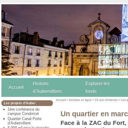
Histoire
Explorer les
Accueil
d’Aubervilliers
fonds
Accueil
>
Archives en ligne
>
10 ans d’Internet
>
Les p
Les projets d’Auber
1ère conférence du
Un quartier en mar
campus Condorcet
Quartier Canal Porte
Face à la ZAC du Fort,
d’Aubervilliers
5 000 m² pour la réussite