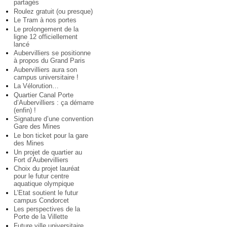
partagés
Roulez gratuit (ou presque)
Le Tram à nos portes
Le prolongement de la
ligne 12 officiellement
lancé
Aubervilliers se positionne
à propos du Grand Paris
Aubervilliers aura son
campus universitaire !
La Vélorution…
Quartier Canal Porte
d’Aubervilliers : ça démarre
(enfin) !
Signature d’une convention
Gare des Mines
Le bon ticket pour la gare
des Mines
Un projet de quartier au
Fort d’Aubervilliers
Choix du projet lauréat
pour le futur centre
aquatique olympique
L’Etat soutient le futur
campus Condorcet
Les perspectives de la
Porte de la Villette
Future ville universitaire