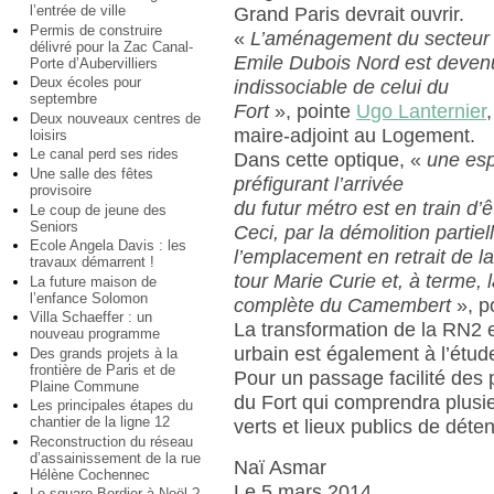
l’entrée de ville
Grand Paris devrait ouvrir.
Permis de construire
«
L’aménagement du secteur
délivré pour la Zac Canal-
Emile Dubois Nord est deven
Porte d’Aubervilliers
Deux écoles pour
indissociable de celui du
septembre
Fort
», pointe
Ugo Lanternier
,
Deux nouveaux centres de
maire-adjoint au Logement.
loisirs
Le canal perd ses rides
Dans cette optique, «
une es
Une salle des fêtes
préfigurant l’arrivée
provisoire
du futur métro est en train d’ê
Le coup de jeune des
Seniors
Ceci, par la démolition partie
Ecole Angela Davis : les
l’emplacement en retrait de l
travaux démarrent !
tour Marie Curie et, à terme, 
La future maison de
l’enfance Solomon
complète du Camembert
», po
Villa Schaeffer : un
La transformation de la RN2 
nouveau programme
urbain est également à l’étud
Des grands projets à la
frontière de Paris et de
Pour un passage facilité des p
Plaine Commune
du Fort qui comprendra plusi
Les principales étapes du
chantier de la ligne 12
verts et lieux publics de déten
Reconstruction du réseau
d’assainissement de la rue
Naï Asmar
Hélène Cochennec
Le 5 mars 2014
Le square Bordier à Noël ?