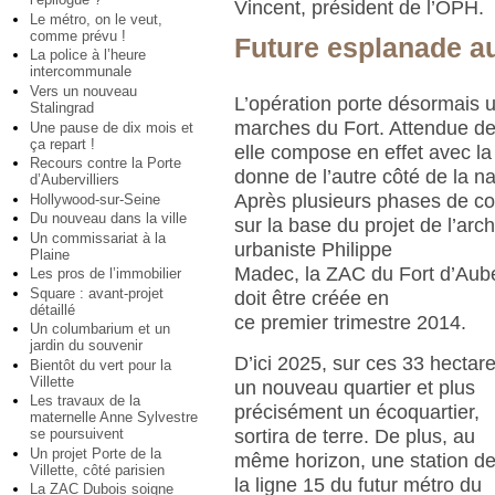
Vincent, président de l’OPH.
Le métro, on le veut,
comme prévu !
Future esplanade a
La police à l’heure
intercommunale
Vers un nouveau
L’opération porte désormais 
Stalingrad
marches du Fort. Attendue d
Une pause de dix mois et
ça repart !
elle compose en effet avec la
Recours contre la Porte
donne de l’autre côté de la na
d’Aubervilliers
Après plusieurs phases de co
Hollywood-sur-Seine
Du nouveau dans la ville
sur la base du projet de l’arch
Un commissariat à la
urbaniste Philippe
Plaine
Madec, la ZAC du Fort d’Auber
Les pros de l’immobilier
Square : avant-projet
doit être créée en
détaillé
ce premier trimestre 2014.
Un columbarium et un
jardin du souvenir
D’ici 2025, sur ces 33 hectare
Bientôt du vert pour la
Villette
un nouveau quartier et plus
Les travaux de la
précisément un écoquartier,
maternelle Anne Sylvestre
sortira de terre. De plus, au
se poursuivent
Un projet Porte de la
même horizon, une station d
Villette, côté parisien
la ligne 15 du futur métro du
La ZAC Dubois soigne