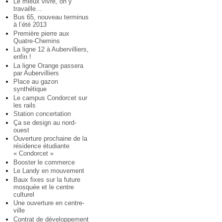
Le mieux vivre, on y
travaille…
Bus 65, nouveau terminus
à l’été 2013
Première pierre aux
Quatre-Chemins
La ligne 12 à Aubervilliers,
enfin !
La ligne Orange passera
par Aubervilliers
Place au gazon
synthétique
Le campus Condorcet sur
les rails
Station concertation
Ça se design au nord-
ouest
Ouverture prochaine de la
résidence étudiante
« Condorcet »
Booster le commerce
Le Landy en mouvement
Baux fixes sur la future
mosquée et le centre
culturel
Une ouverture en centre-
ville
Contrat de développement