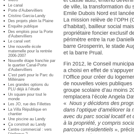
et casse auto, entend deveni
Le canal
de ville, la transformation du 
Porte d’Aubervilliers
Emile Dubois Nord est lancée
Cristino Garcia-Landy
La mission relève de l’OPH (O
Des projets plein la Plaine
d’habitat), bailleur social ma
Enquête publique
Des emplois pour la Porte
propriétaire foncier exclusif d
d’Aubervilliers
périmètre entre la rue Daniel
Le canal vert
barre Grosperrin, le stade A
Une nouvelle école
maternelle pour la rentrée
et la barre Prual.
2006-2007
Nouvelle étape franchie par
Fin 2012, le Conseil municipa
le quartier Canal-Porte
d’Aubervilliers
a choisi en effet de s’appuyer
C’est parti pour le Parc du
l’Office pour créer du logem
Millénaire
de nouvelles voies publiques 
Les grandes options du
PLU déjà à l’étude
groupe scolaire d’au moins 2
Un square pour tout le
remplacera l’école Angela Dav
monde
«
Nous y décidons des prog
Les JO, rue des Fillettes
dans l’optique d’améliorer la m
La Villa République en
chantier
avec du parc social locatif et
Une piscine au Landy
à la propriété, y compris soci
Ça construit au Landy
parcours résidentiels
», préci
Centre commercial : vers
l’épilogue ?