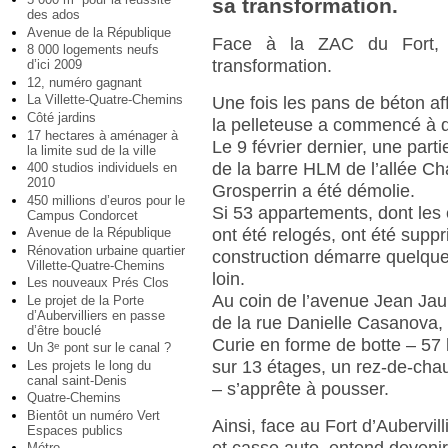
sa transformation.
des ados
Avenue de la République
Face à la ZAC du Fort, 
8 000 logements neufs
transformation.
d’ici 2009
12, numéro gagnant
La Villette-Quatre-Chemins
Une fois les pans de béton af
Côté jardins
la pelleteuse a commencé à d
17 hectares à aménager à
Le 9 février dernier, une parti
la limite sud de la ville
de la barre HLM de l’allée Ch
400 studios individuels en
2010
Grosperrin a été démolie.
450 millions d’euros pour le
Si 53 appartements, dont les 
Campus Condorcet
Avenue de la République
ont été relogés, ont été suppr
Rénovation urbaine quartier
construction démarre quelque
Villette-Quatre-Chemins
loin.
Les nouveaux Prés Clos
Au coin de l’avenue Jean Jau
Le projet de la Porte
d’Aubervilliers en passe
de la rue Danielle Casanova, 
d’être bouclé
Curie en forme de botte – 57
Un 3
pont sur le canal ?
e
sur 13 étages, un rez-de-ch
Les projets le long du
canal saint-Denis
– s’apprête à pousser.
Quatre-Chemins
Bientôt un numéro Vert
Ainsi, face au Fort d’Aubervill
Espaces publics
Métro