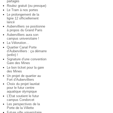
partagés
Roulez gratuit (ou presque)
Le Tram à nos portes
Le prolongement de la
ligne 12 officiellement
lancé
Aubervilliers se positionne
à propos du Grand Paris
Aubervilliers aura son
campus universitaire !
La Vélorution…
Quartier Canal Porte
d’Aubervilliers : ça démarre
(enfin) !
Signature d’une convention
Gare des Mines
Le bon ticket pour la gare
des Mines
Un projet de quartier au
Fort d’Aubervilliers
Choix du projet lauréat
pour le futur centre
aquatique olympique
L’Etat soutient le futur
campus Condorcet
Les perspectives de la
Porte de la Villette
Future ville universitaire