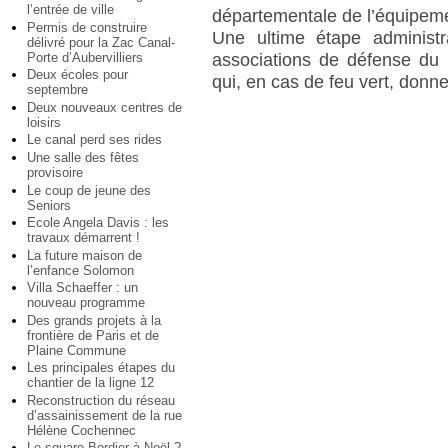
l’entrée de ville
départementale de l’équipem
Permis de construire
Une ultime étape administr
délivré pour la Zac Canal-
associations de défense du 
Porte d’Aubervilliers
Deux écoles pour
qui, en cas de feu vert, donn
septembre
Deux nouveaux centres de
loisirs
Le canal perd ses rides
Une salle des fêtes
provisoire
Le coup de jeune des
Seniors
Ecole Angela Davis : les
travaux démarrent !
La future maison de
l’enfance Solomon
Villa Schaeffer : un
nouveau programme
Des grands projets à la
frontière de Paris et de
Plaine Commune
Les principales étapes du
chantier de la ligne 12
Reconstruction du réseau
d’assainissement de la rue
Hélène Cochennec
Le square Bordier à Noël ?