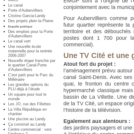
EMGP sont à l’origine de l’
Le canal
conjointement avec la munici
Porte d’Aubervilliers
Cristino Garcia-Landy
Pour Aubervilliers comme p
Des projets plein la Plaine
futur quartier représente la 
Enquête publique
territoire et des débouchés
Des emplois pour la Porte
d’Aubervilliers
postes dont 1 700 pour la 
Le canal vert
commercial).
Une nouvelle école
maternelle pour la rentrée
Une TV Cité et une 
2006-2007
Nouvelle étape franchie par
Atout fort du projet :
le quartier Canal-Porte
d’Aubervilliers
l’aménagement prévu autour 
C’est parti pour le Parc du
canal Saint-Denis. Avec ses
Millénaire
quai, le fronton du centre 
Les grandes options du
PLU déjà à l’étude
hypermarché classique mais 
Un square pour tout le
bassin de La Villette. Une di
monde
de la TV Cité, un espace orig
Les JO, rue des Fillettes
l’histoire de la télévision.
La Villa République en
chantier
Une piscine au Landy
Egalement aux alentours :
Ça construit au Landy
des jardins paysagers et une
Centre commercial : vers
l’épilogue ?