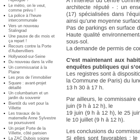
A l’intérieur du centre comm
Le métro, on le veut,
architecte réputé - : un en
comme prévu !
(17) spécialisées dans l’éq
La police à l’heure
ainsi qu’une moyenne surface
intercommunale
Vers un nouveau
Pas de parkings en surface d
Stalingrad
Haute qualité environnementa
Une pause de dix mois et
ça repart !
sous-sol.
Recours contre la Porte
La demande de permis de cons
d’Aubervilliers
Hollywood-sur-Seine
C’est maintenant aux habit
Du nouveau dans la ville
enquêtes publiques qui s’o
Un commissariat à la
Plaine
Les registres sont à dispositi
Les pros de l’immobilier
la Commune de Paris) du lund
Square : avant-projet
13 h 30 à 17 h.
détaillé
Un columbarium et un
jardin du souvenir
Par ailleurs, le commissaire 
Bientôt du vert pour la
juin (9 h à 12 h), le
Villette
19 juin (9 h à 12 h), le 25 jui
Les travaux de la
maternelle Anne Sylvestre
le 10 juillet (9 h à 12 h).
se poursuivent
Un projet Porte de la
Les conclusions du commissai
Villette, côté parisien
Si elles sont favorables : 
La ZAC Dubois soigne