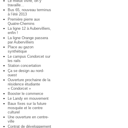
Le mieux vivre, on y
travaille…
Bus 65, nouveau terminus
à l’été 2013
Première pierre aux
Quatre-Chemins
La ligne 12 à Aubervilliers,
enfin !
La ligne Orange passera
par Aubervilliers
Place au gazon
synthétique
Le campus Condorcet sur
les rails
Station concertation
Ça se design au nord-
ouest
Ouverture prochaine de la
résidence étudiante
« Condorcet »
Booster le commerce
Le Landy en mouvement
Baux fixes sur la future
mosquée et le centre
culturel
Une ouverture en centre-
ville
Contrat de développement