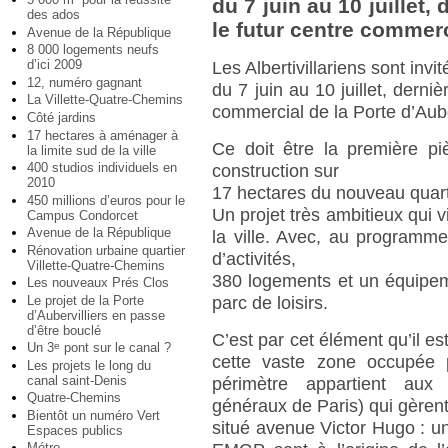
du 7 juin au 10 juillet,
des ados
le futur centre commerc
Avenue de la République
8 000 logements neufs
d’ici 2009
Les Albertivillariens sont invi
12, numéro gagnant
du 7 juin au 10 juillet, derni
La Villette-Quatre-Chemins
commercial de la Porte d’Auber
Côté jardins
17 hectares à aménager à
Ce doit être la première pi
la limite sud de la ville
400 studios individuels en
construction sur
2010
17 hectares du nouveau quarti
450 millions d’euros pour le
Un projet très ambitieux qui 
Campus Condorcet
Avenue de la République
la ville. Avec, au programm
Rénovation urbaine quartier
d’activités,
Villette-Quatre-Chemins
380 logements et un équipeme
Les nouveaux Prés Clos
Le projet de la Porte
parc de loisirs.
d’Aubervilliers en passe
d’être bouclé
C’est par cet élément qu’il
Un 3
pont sur le canal ?
e
cette vaste zone occupée p
Les projets le long du
canal saint-Denis
périmètre appartient au
Quatre-Chemins
généraux de Paris) qui gèrent 
Bientôt un numéro Vert
situé avenue Victor Hugo : u
Espaces publics
Métro