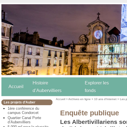
Histoire
Explorer les
Accueil
d’Aubervilliers
fonds
Accueil
>
Archives en ligne
>
10 ans d’Internet
>
Les p
Les projets d’Auber
1ère conférence du
Enquête publique
campus Condorcet
Quartier Canal Porte
Les Albertivillariens so
d’Aubervilliers
5 000 m² pour la réussite