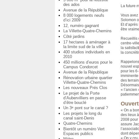
des ados
La future 
Avenue de la République
8 000 logements neufs
Vous avez 
d’ici 2009
Solomon o
Et d’après
12, numéro gagnant
être vraime
La Villette-Quatre-Chemins
Côté jardins
Recueillis
17 hectares à aménager à
centre-vill
la limite sud de la ville
la satisfac
400 studios individuels en
la concréti
2010
Rappelons 
450 millions d’euros pour le
nouvel espa
Campus Condorcet
pour les 6
Avenue de la République
imminente
Rénovation urbaine quartier
des terrai
Villette-Quatre-Chemins
Désormais 
Les nouveaux Prés Clos
« l’ancien
Le projet de la Porte
patiemmen
d’Aubervilliers en passe
d’être bouclé
Ouvert
Un 3
pont sur le canal ?
e
« On a bon
Les projets le long du
des lieux à
canal saint-Denis
2008 pour 
Quatre-Chemins
assure Jac
l’associat
Bientôt un numéro Vert
dont dépen
Espaces publics
« On y cru 
Métro