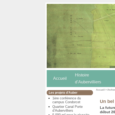
Histoire
Accueil
d’Aubervilliers
Accueil
>
Archiv
Les projets d’Auber
1ère conférence du
Un bel
campus Condorcet
Quartier Canal Porte
La futur
d’Aubervilliers
début 20
5 000 m² pour la réussite