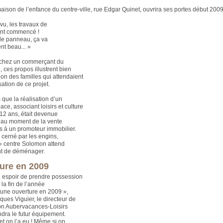
maison de l’enfance du centre-ville, rue Edgar Quinet, ouvrira ses portes début 2009
vu, les travaux de
nt commencé !
 le panneau, ça va
nt beau... »
 chez un commerçant du
e, ces propos illustrent bien
tion des familles qui attendaient
sation de ce projet.
que la réalisation d’un
ce, associant loisirs et culture
-12 ans, était devenue
 au moment de la vente
ns à un promoteur immobilier.
cerné par les engins,
 » centre Solomon attend
t de déménager.
ure en 2009
 espoir de prendre possession
 la fin de l’année
une ouverture en 2009 »,
ques Viguier, le directeur de
ion Aubervacances-Loisirs
dra le futur équipement.
et on l’a eu ! Même si on