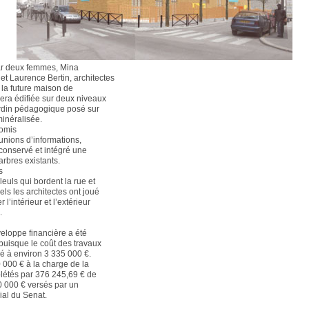
r deux femmes, Mina
et Laurence Bertin, architectes
 la future maison de
sera édifiée sur deux niveaux
rdin pédagogique posé sur
minéralisée.
omis
éunions d’informations,
 conservé et intégré une
arbres existants.
s
lleuls qui bordent la rue et
ls les architectes ont joué
 l’intérieur et l’extérieur
.
veloppe financière a été
puisque le coût des travaux
mé à environ 3 335 000 €.
 000 € à la charge de la
plétés par 376 245,69 € de
80 000 € versés par un
ial du Senat.