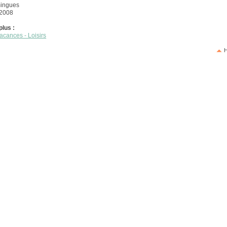
ingues
 2008
plus :
acances - Loisirs
H