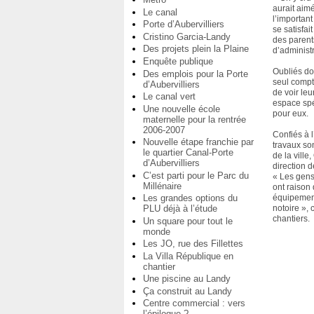
aurait aimé
Le canal
l’important 
Porte d’Aubervilliers
se satisfai
Cristino Garcia-Landy
des parent
Des projets plein la Plaine
d’administr
Enquête publique
Oubliés do
Des emplois pour la Porte
seul compt
d’Aubervilliers
de voir leu
Le canal vert
espace spé
Une nouvelle école
pour eux.
maternelle pour la rentrée
2006-2007
Confiés à 
Nouvelle étape franchie par
travaux son
le quartier Canal-Porte
de la ville,
d’Aubervilliers
direction 
C’est parti pour le Parc du
« Les gen
Millénaire
ont raison
équipement
Les grandes options du
notoire », 
PLU déjà à l’étude
chantiers.
Un square pour tout le
monde
Les JO, rue des Fillettes
La Villa République en
chantier
Une piscine au Landy
Ça construit au Landy
Centre commercial : vers
l’épilogue ?