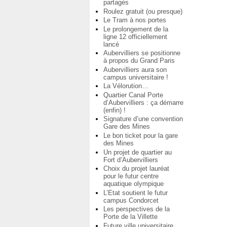
partagés
Roulez gratuit (ou presque)
Le Tram à nos portes
Le prolongement de la
ligne 12 officiellement
lancé
Aubervilliers se positionne
à propos du Grand Paris
Aubervilliers aura son
campus universitaire !
La Vélorution…
Quartier Canal Porte
d’Aubervilliers : ça démarre
(enfin) !
Signature d’une convention
Gare des Mines
Le bon ticket pour la gare
des Mines
Un projet de quartier au
Fort d’Aubervilliers
Choix du projet lauréat
pour le futur centre
aquatique olympique
L’Etat soutient le futur
campus Condorcet
Les perspectives de la
Porte de la Villette
Future ville universitaire