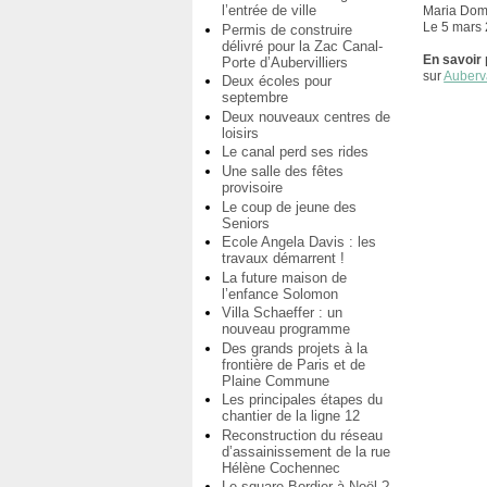
l’entrée de ville
Maria Dom
Le 5 mars
Permis de construire
délivré pour la Zac Canal-
En savoir 
Porte d’Aubervilliers
sur
Auberv
Deux écoles pour
septembre
Deux nouveaux centres de
loisirs
Le canal perd ses rides
Une salle des fêtes
provisoire
Le coup de jeune des
Seniors
Ecole Angela Davis : les
travaux démarrent !
La future maison de
l’enfance Solomon
Villa Schaeffer : un
nouveau programme
Des grands projets à la
frontière de Paris et de
Plaine Commune
Les principales étapes du
chantier de la ligne 12
Reconstruction du réseau
d’assainissement de la rue
Hélène Cochennec
Le square Bordier à Noël ?