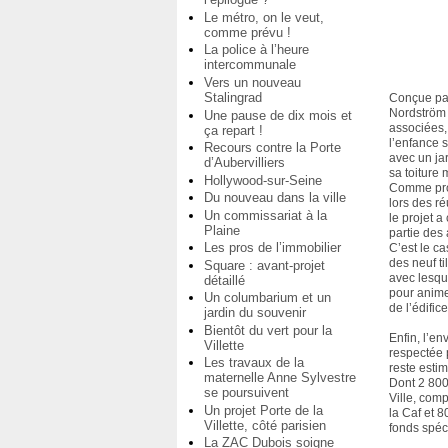
Le métro, on le veut,
comme prévu !
La police à l’heure
intercommunale
Vers un nouveau
Stalingrad
Conçue pa
Nordström 
Une pause de dix mois et
associées,
ça repart !
l’enfance 
Recours contre la Porte
avec un ja
d’Aubervilliers
sa toiture 
Hollywood-sur-Seine
Comme pr
Du nouveau dans la ville
lors des r
Un commissariat à la
le projet a
Plaine
partie des 
Les pros de l’immobilier
C’est le ca
des neuf ti
Square : avant-projet
avec lesque
détaillé
pour animer
Un columbarium et un
de l’édifice
jardin du souvenir
Bientôt du vert pour la
Enfin, l’en
Villette
respectée 
Les travaux de la
reste esti
maternelle Anne Sylvestre
Dont 2 800
se poursuivent
Ville, com
Un projet Porte de la
la Caf et 
Villette, côté parisien
fonds spéc
La ZAC Dubois soigne