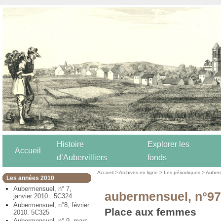
Histoire
Explorer les
Accueil
d’Aubervilliers
fonds
Accueil
>
Archives en ligne
>
Les périodiques
>
Auber
Les années 2010
Aubermensuel, n° 7,
aubermensuel, n°97
janvier 2010 . 5C324
Aubermensuel, n°8, février
Place aux femmes
2010. 5C325
Aubermensuel, n° 9, mars