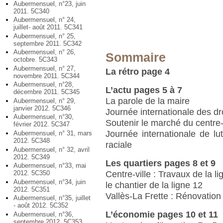
Aubermensuel, n°23, juin
2011. 5C340
Aubermensuel, n° 24,
juillet- août 2011. 5C341
Aubermensuel, n° 25,
septembre 2011. 5C342
Aubermensuel, n° 26,
Sommaire
octobre. 5C343
Aubermensuel, n° 27,
La rétro page 4
novembre 2011. 5C344
Aubermensuel, n°28,
L’actu pages 5 à 7
décembre 2011. 5C345
La parole de la maire
Aubermensuel, n° 29,
janvier 2012. 5C346
Journée internationale des d
Aubermensuel, n°30,
Soutenir le marché du centre-
février 2012. 5C347
Journée internationale de lut
Aubermensuel, n° 31, mars
2012. 5C348
raciale
Aubermensuel, n° 32, avril
2012. 5C349
Les quartiers pages 8 et 9
Aubermensuel, n°33, mai
Centre-ville : Travaux de la li
2012. 5C350
Aubermensuel, n°34, juin
le chantier de la ligne 12
2012. 5C351
Vallès-La Frette : Rénovatio
Aubermensuel, n°35, juillet
- août 2012. 5C352
L’économie pages 10 et 11
Aubermensuel, n°36,
septembre 2012. 5C353