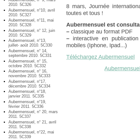
2010. 5C326
8 mars, Journée internatio
Aubermensuel, n°10, avril
toutes et tous !
2010. 5C327
Aubermensuel, n°11, mai
Aubermensuel est consulta
2010. 5C328
Aubermensuel, n° 12, juin
–
classique au format PDF
2010. 5C329
–
interactive en publication
Aubermensuel, n°13,
mobiles (Iphone, Ipad...)
juillet- août 2010. 5C330
Aubermensuel, n° 14,
septembre 2010. 5C331
Téléchargez Aubermensuel
Aubermensuel, n° 15,
octobre 2010. 5C332
Aubermensuel
Aubermensuel, n° 16,
novembre 2010. 5C333
Aubermensuel, n°17,
décembre 2010. 5C334
Aubermensuel, n°18,
janvier 2011. 5C335
Aubermensuel, n°19,
février 2011. 5C336
Aubermensuel, n° 20, mars
2011. 5C337
Aubermensuel, n° 21, avril
2011. 5C338
Aubermensuel, n°22, mai
2011. 5C339