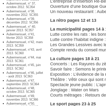
L’entreprise d’insertion Re-Be
Aubermensuel, n° 37,
Ouverture d’une boutique Gue
octobre 2012. 5C354
Un nouveau restaurant : Aube
Aubermensuel, n°38,
novembre 2012. 5C355
Aubermensuel, n°39,
La rétro pages 12 et 13
décembre 2012. 5C356
Aubermensuel, n° 40,
La municipalité pages 14 à 
janvier 2013. 5C357
Lutte contre les rats : les bo
Aubermensuel, n°41,
février 2013. 5C358
Lutte contre l’habitat indigne 
Aubermensuel, n°42, mars
Les Grandes Lessives avec le
2013. 5C359
Compte rendu du conseil mun
Aubermensuel, n°43, avril
2013. 5C360
Aubermensuel, n°44, mai
La culture pages 18 à 21
2013. 5C361
Concerts : Les Rayures du zèb
Aubermensuel, n°45, juin
Savoir faire : Semons le prin
2013. 5C362
Aubermensuel, n°46, juillet
Exposition : L’évidence de la
- août 2013. 5C363
Théâtre : Vêtir ceux qui sont 
Aubermensuel, n°47,
septembre 2013. 5C364
Spectacle jeune public : L’ap
Aubermensuel, n°48,
Jonglage : Water on Mars
octobre 2013. 5C365
Courts métrages : Retours d
Aubermensuel, n°49,
novembre 2013. 5C366
Le sport pages 23 à 25
Aubermensuel, n°50,