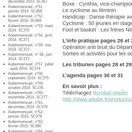
décembre 2013. 5C367
Boxe : Cynthia, vice-champi
Aubermensuel, n°51,
Le cyclisme au féminin
janvier 2014. 5C368
Handicap : Danse thérapie av
Aubermensuel, n°52,
février 2014. 5C369
Cyclisme : 50 jeunes en stag
Aubermensuel, n°53, mars
Foot et basket : Les frères 
2014. 5C370
Aubermensuel, n°54, avril
2014. 5C371
L’info pratique pages 26 et 
Aubermensuel, n°59, mai
Opération anti bruit du Dépa
2014. 5C372
Sorties et activités pour les s
Aubermensuel, n° 56, juin
2014. 5C373
Les tribunes pages 28 et 29
Aubermensuel, n°57, juillet
- août 2014. 5C374
Aubermensuel, n°58,
L’agenda pages 30 et 31
septembre 2014. 5C375
Aubermensuel, n°59,
En savoir plus :
octobre 2014. 5C376
Téléchargez
Acrobat reader
Aubermensuel, n°60,
novembre 2014 ,5C377 -
http://www.adobe.fr/products/
Aubermensuel, n°61,
décembre 2014. 5C378
Aubermensuel, n°62,
janvier 2015. 5C379
Aubermensuel, n°63,
février 2015. 5C380
Aubermensuel, n°64, mars