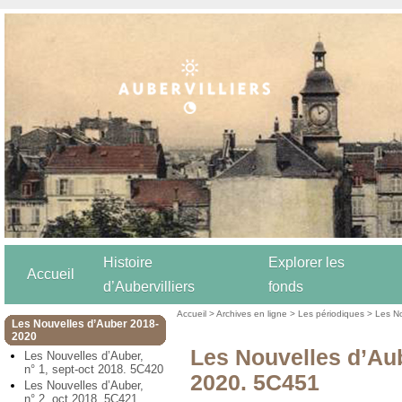
Histoire
Explorer les
Accueil
d’Aubervilliers
fonds
Accueil
>
Archives en ligne
>
Les périodiques
>
Les N
Les Nouvelles d’Auber 2018-
2020
Les Nouvelles d’Aub
Les Nouvelles d’Auber,
n° 1, sept-oct 2018. 5C420
2020. 5C451
Les Nouvelles d’Auber,
n° 2, oct 2018. 5C421