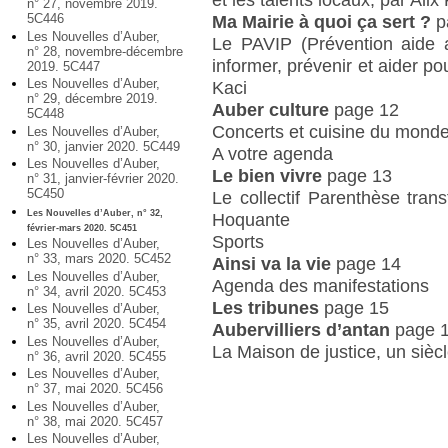
n° 27, novembre 2019.
5C446
Ma Mairie à quoi ça sert ?
p
Les Nouvelles d’Auber,
Le PAVIP (Prévention aide a
n° 28, novembre-décembre
informer, prévenir et aider po
2019. 5C447
Les Nouvelles d’Auber,
Kaci
n° 29, décembre 2019.
Auber culture
page 12
5C448
Concerts et cuisine du mond
Les Nouvelles d’Auber,
n° 30, janvier 2020. 5C449
A votre agenda
Les Nouvelles d’Auber,
Le bien vivre
page 13
n° 31, janvier-février 2020.
5C450
Le collectif Parenthèse trans
Les Nouvelles d’Auber, n° 32,
Hoquante
février-mars 2020. 5C451
Sports
Les Nouvelles d’Auber,
n° 33, mars 2020. 5C452
Ainsi va la vie
page 14
Les Nouvelles d’Auber,
Agenda des manifestations
n° 34, avril 2020. 5C453
Les tribunes
page 15
Les Nouvelles d’Auber,
n° 35, avril 2020. 5C454
Aubervilliers d’antan
page 
Les Nouvelles d’Auber,
La Maison de justice, un sièc
n° 36, avril 2020. 5C455
Les Nouvelles d’Auber,
n° 37, mai 2020. 5C456
Les Nouvelles d’Auber,
n° 38, mai 2020. 5C457
Les Nouvelles d’Auber,