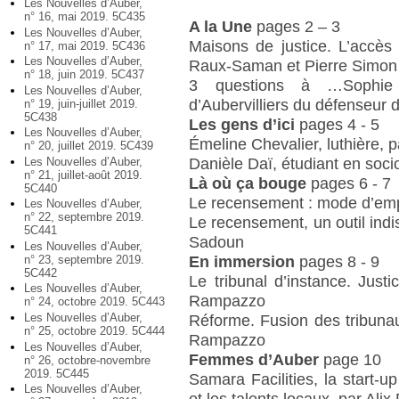
Les Nouvelles d’Auber,
n° 16, mai 2019. 5C435
A la Une
pages 2 – 3
Les Nouvelles d’Auber,
Maisons de justice. L’accès 
n° 17, mai 2019. 5C436
Les Nouvelles d’Auber,
Raux-Saman et Pierre Simon
n° 18, juin 2019. 5C437
3 questions à …Sophie P
Les Nouvelles d’Auber,
d’Aubervilliers du défenseur
n° 19, juin-juillet 2019.
5C438
Les gens d’ici
pages 4 - 5
Les Nouvelles d’Auber,
Émeline Chevalier, luthière,
n° 20, juillet 2019. 5C439
Danièle Daï, étudiant en soci
Les Nouvelles d’Auber,
n° 21, juillet-août 2019.
Là où ça bouge
pages 6 - 7
5C440
Le recensement : mode d’emp
Les Nouvelles d’Auber,
n° 22, septembre 2019.
Le recensement, un outil indi
5C441
Sadoun
Les Nouvelles d’Auber,
En immersion
pages 8 - 9
n° 23, septembre 2019.
5C442
Le tribunal d’instance. Justi
Les Nouvelles d’Auber,
Rampazzo
n° 24, octobre 2019. 5C443
Les Nouvelles d’Auber,
Réforme. Fusion des tribunau
n° 25, octobre 2019. 5C444
Rampazzo
Les Nouvelles d’Auber,
Femmes d’Auber
page 10
n° 26, octobre-novembre
2019. 5C445
Samara Facilities, la start-
Les Nouvelles d’Auber,
et les talents locaux, par Al