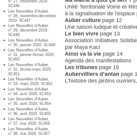
n° 27, novembre 2019.
5C446
Unité Territoriale Voirie et R
Les Nouvelles d’Auber,
à la signalisation de l’espace
n° 28, novembre-décembre
Auber culture
page 12
2019. 5C447
Les Nouvelles d’Auber,
Une saison ludique et créati
n° 29, décembre 2019.
Le bien vivre
page 13
5C448
Association Initiatives Solida
Les Nouvelles d’Auber,
n° 30, janvier 2020. 5C449
par Maya Kaci
Les Nouvelles d’Auber,
Ainsi va la vie
page 14
n° 31, janvier-février 2020.
5C450
Agenda des manifestations
Les Nouvelles d’Auber,
Les tribunes
page 15
n° 32, février-mars 2020.
Aubervilliers d’antan
page 
5C451
Les Nouvelles d’Auber,
L’histoire des jardins ouvrier
n° 33, mars 2020. 5C452
Les Nouvelles d’Auber,
n° 34, avril 2020. 5C453
Les Nouvelles d’Auber,
n° 35, avril 2020. 5C454
Les Nouvelles d’Auber,
n° 36, avril 2020. 5C455
Les Nouvelles d’Auber,
n° 37, mai 2020. 5C456
Les Nouvelles d’Auber,
n° 38, mai 2020. 5C457