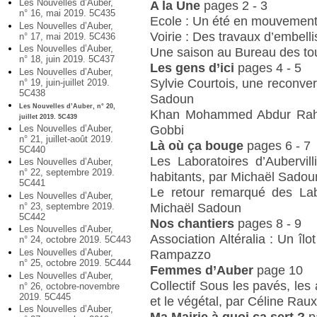
Les Nouvelles d’Auber,
A la Une
pages 2 - 3
n° 16, mai 2019. 5C435
Ecole : Un été en mouvemen
Les Nouvelles d’Auber,
Voirie : Des travaux d’embel
n° 17, mai 2019. 5C436
Les Nouvelles d’Auber,
Une saison au Bureau des t
n° 18, juin 2019. 5C437
Les gens d’ici
pages 4 - 5
Les Nouvelles d’Auber,
Sylvie Courtois, une reconver
n° 19, juin-juillet 2019.
5C438
Sadoun
Les Nouvelles d’Auber, n° 20,
Khan Mohammed Abdur Rahm
juillet 2019. 5C439
Gobbi
Les Nouvelles d’Auber,
n° 21, juillet-août 2019.
Là où ça bouge
pages 6 - 7
5C440
Les Laboratoires d’Aubervilli
Les Nouvelles d’Auber,
n° 22, septembre 2019.
habitants, par Michaël Sadou
5C441
Le retour remarqué des Lab
Les Nouvelles d’Auber,
Michaël Sadoun
n° 23, septembre 2019.
5C442
Nos chantiers
pages 8 - 9
Les Nouvelles d’Auber,
Association Altéralia : Un îlot
n° 24, octobre 2019. 5C443
Les Nouvelles d’Auber,
Rampazzo
n° 25, octobre 2019. 5C444
Femmes d’Auber
page 10
Les Nouvelles d’Auber,
Collectif Sous les pavés, les 
n° 26, octobre-novembre
2019. 5C445
et le végétal, par Céline Ra
Les Nouvelles d’Auber,
Ma Mairie à quoi ça sert ?
p