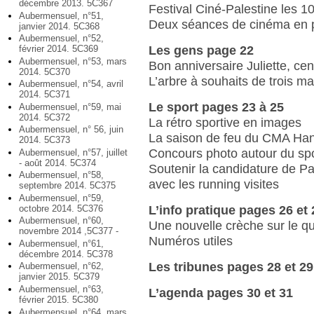
décembre 2013. 5C367
Festival Ciné-Palestine les 10
Aubermensuel, n°51,
Deux séances de cinéma en p
janvier 2014. 5C368
Aubermensuel, n°52,
Les gens page 22
février 2014. 5C369
Aubermensuel, n°53, mars
Bon anniversaire Juliette, cent
2014. 5C370
L’arbre à souhaits de trois 
Aubermensuel, n°54, avril
2014. 5C371
Le sport pages 23 à 25
Aubermensuel, n°59, mai
2014. 5C372
La rétro sportive en images
Aubermensuel, n° 56, juin
La saison de feu du CMA Han
2014. 5C373
Concours photo autour du spo
Aubermensuel, n°57, juillet
- août 2014. 5C374
Soutenir la candidature de P
Aubermensuel, n°58,
avec les running visites
septembre 2014. 5C375
Aubermensuel, n°59,
L’info pratique pages 26 et 
octobre 2014. 5C376
Aubermensuel, n°60,
Une nouvelle crèche sur le qu
novembre 2014 ,5C377 -
Numéros utiles
Aubermensuel, n°61,
décembre 2014. 5C378
Les tribunes pages 28 et 29
Aubermensuel, n°62,
janvier 2015. 5C379
Aubermensuel, n°63,
L’agenda pages 30 et 31
février 2015. 5C380
Aubermensuel, n°64, mars