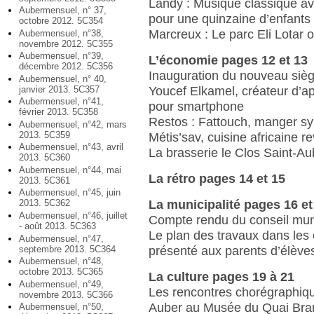
Landy : Musique classique av
Aubermensuel, n° 37,
pour une quinzaine d’enfants
octobre 2012. 5C354
Marcreux : Le parc Eli Lotar ou
Aubermensuel, n°38,
novembre 2012. 5C355
Aubermensuel, n°39,
L’économie pages 12 et 13
décembre 2012. 5C356
Inauguration du nouveau siè
Aubermensuel, n° 40,
Youcef Elkamel, créateur d’ap
janvier 2013. 5C357
Aubermensuel, n°41,
pour smartphone
février 2013. 5C358
Restos : Fattouch, manger syr
Aubermensuel, n°42, mars
2013. 5C359
Métis’sav, cuisine africaine re
Aubermensuel, n°43, avril
La brasserie le Clos Saint-
2013. 5C360
Aubermensuel, n°44, mai
La rétro pages 14 et 15
2013. 5C361
Aubermensuel, n°45, juin
La municipalité pages 16 et
2013. 5C362
Aubermensuel, n°46, juillet
Compte rendu du conseil mun
- août 2013. 5C363
Le plan des travaux dans les
Aubermensuel, n°47,
septembre 2013. 5C364
présenté aux parents d’élève
Aubermensuel, n°48,
octobre 2013. 5C365
La culture pages 19 à 21
Aubermensuel, n°49,
Les rencontres chorégraphiq
novembre 2013. 5C366
Auber au Musée du Quai Bra
Aubermensuel, n°50,