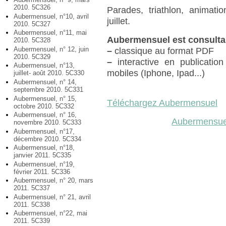
2010. 5C326
Parades, triathlon, animati
Aubermensuel, n°10, avril
juillet.
2010. 5C327
Aubermensuel, n°11, mai
Aubermensuel est consulta
2010. 5C328
Aubermensuel, n° 12, juin
–
classique au format PDF
2010. 5C329
–
interactive en publication
Aubermensuel, n°13,
mobiles (Iphone, Ipad...)
juillet- août 2010. 5C330
Aubermensuel, n° 14,
septembre 2010. 5C331
Aubermensuel, n° 15,
Téléchargez Aubermensuel
octobre 2010. 5C332
Aubermensuel, n° 16,
Aubermensuel
novembre 2010. 5C333
Aubermensuel, n°17,
décembre 2010. 5C334
Aubermensuel, n°18,
janvier 2011. 5C335
Aubermensuel, n°19,
février 2011. 5C336
Aubermensuel, n° 20, mars
2011. 5C337
Aubermensuel, n° 21, avril
2011. 5C338
Aubermensuel, n°22, mai
2011. 5C339