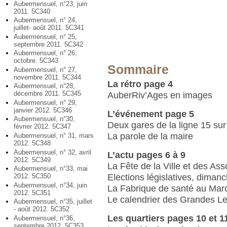
Aubermensuel, n°23, juin
2011. 5C340
Aubermensuel, n° 24,
juillet- août 2011. 5C341
Aubermensuel, n° 25,
septembre 2011. 5C342
Aubermensuel, n° 26,
octobre. 5C343
Sommaire
Aubermensuel, n° 27,
novembre 2011. 5C344
La rétro page 4
Aubermensuel, n°28,
décembre 2011. 5C345
AuberRiv’Ages en images
Aubermensuel, n° 29,
janvier 2012. 5C346
L’événement page 5
Aubermensuel, n°30,
Deux gares de la ligne 15 sur l
février 2012. 5C347
La parole de la maire
Aubermensuel, n° 31, mars
2012. 5C348
Aubermensuel, n° 32, avril
L’actu pages 6 à 9
2012. 5C349
La Fête de la Ville et des Asso
Aubermensuel, n°33, mai
Elections législatives, dimanc
2012. 5C350
Aubermensuel, n°34, juin
La Fabrique de santé au Mar
2012. 5C351
Le calendrier des Grandes L
Aubermensuel, n°35, juillet
- août 2012. 5C352
Les quartiers pages 10 et 1
Aubermensuel, n°36,
septembre 2012. 5C353