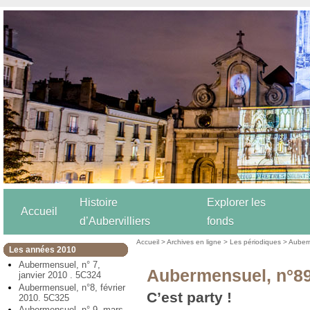
Histoire
Explorer les
Accueil
d’Aubervilliers
fonds
Accueil
>
Archives en ligne
>
Les périodiques
>
Auber
Les années 2010
Aubermensuel, n° 7,
Aubermensuel, n°89
janvier 2010 . 5C324
Aubermensuel, n°8, février
C’est party !
2010. 5C325
Aubermensuel, n° 9, mars