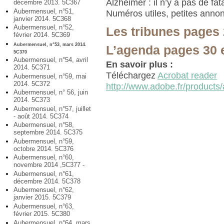
Alzheimer : il n’y a pas de fata
décembre 2013. 5C367
Aubermensuel, n°51,
Numéros utiles, petites anno
janvier 2014. 5C368
Aubermensuel, n°52,
Les tribunes pages 
février 2014. 5C369
Aubermensuel, n°53, mars 2014.
L’agenda pages 30 
5C370
Aubermensuel, n°54, avril
En savoir plus :
2014. 5C371
Téléchargez
Acrobat reader
Aubermensuel, n°59, mai
2014. 5C372
http://www.adobe.fr/products/
Aubermensuel, n° 56, juin
2014. 5C373
Aubermensuel, n°57, juillet
- août 2014. 5C374
Aubermensuel, n°58,
septembre 2014. 5C375
Aubermensuel, n°59,
octobre 2014. 5C376
Aubermensuel, n°60,
novembre 2014 ,5C377 -
Aubermensuel, n°61,
décembre 2014. 5C378
Aubermensuel, n°62,
janvier 2015. 5C379
Aubermensuel, n°63,
février 2015. 5C380
Aubermensuel, n°64, mars