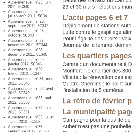
Début des travaux du Campu
Aubermensuel, n°23, juin
23 et 30 mars : élections mun
2011. 5C340
Aubermensuel, n° 24,
L’actu pages 6 et 7
juillet- août 2011. 5C341
Aubermensuel, n° 25,
Déploiement de stations Autol
septembre 2011. 5C342
Aubermensuel, n° 26,
Lutte contre le gaspillage ali
octobre. 5C343
Pour l’égalité des droits : vo
Aubermensuel, n° 27,
Journée de la femme, deman
novembre 2011. 5C344
Aubermensuel, n°28,
Les quartiers pages
décembre 2011. 5C345
Aubermensuel, n° 29,
Centre : un documentaire à D
janvier 2012. 5C346
Aubermensuel, n°30,
Montfort : le chantier des 800
février 2012. 5C347
Villette : la rénovation des e
Aubermensuel, n° 31, mars
Quatre-Chemins : le point sur
2012. 5C348
Aubermensuel, n° 32, avril
l’installation de 5 caméras
2012. 5C349
Aubermensuel, n°33, mai
La rétro de février 
2012. 5C350
Aubermensuel, n°34, juin
La municipalité pag
2012. 5C351
Aubermensuel, n°35, juillet
Campagne pour la qualité de l
- août 2012. 5C352
Auber n’est pas une poubelle
Aubermensuel, n°36,
septembre 2012. 5C353