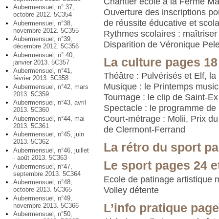
Chantier école à la Ferme Ma
Aubermensuel, n° 37,
Ouverture des inscriptions pou
octobre 2012. 5C354
de réussite éducative et scola
Aubermensuel, n°38,
novembre 2012. 5C355
Rythmes scolaires : maîtriser
Aubermensuel, n°39,
Disparition de Véronique Pele
décembre 2012. 5C356
Aubermensuel, n° 40,
La culture pages 18
janvier 2013. 5C357
Aubermensuel, n°41,
Théâtre : Pulvérisés et Elf, l
février 2013. 5C358
Musique : le Printemps musica
Aubermensuel, n°42, mars
2013. 5C359
Tournage : le clip de Saint-E
Aubermensuel, n°43, avril
Spectacle : le programme de
2013. 5C360
Court-métrage : Molii, Prix du 
Aubermensuel, n°44, mai
2013. 5C361
de Clermont-Ferrand
Aubermensuel, n°45, juin
2013. 5C362
La rétro du sport p
Aubermensuel, n°46, juillet
- août 2013. 5C363
Le sport pages 24 e
Aubermensuel, n°47,
septembre 2013. 5C364
Ecole de patinage artistique
Aubermensuel, n°48,
Volley détente
octobre 2013. 5C365
Aubermensuel, n°49,
L’info pratique page
novembre 2013. 5C366
Aubermensuel, n°50,