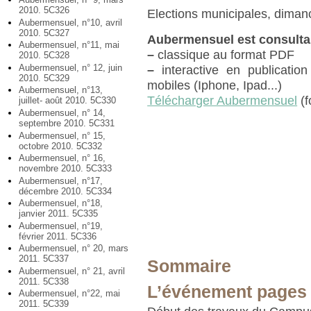
2010. 5C326
Elections municipales, diman
Aubermensuel, n°10, avril
2010. 5C327
Aubermensuel est consulta
Aubermensuel, n°11, mai
–
classique au format PDF
2010. 5C328
Aubermensuel, n° 12, juin
–
interactive en publication
2010. 5C329
mobiles (Iphone, Ipad...)
Aubermensuel, n°13,
Télécharger Aubermensuel
(f
juillet- août 2010. 5C330
Aubermensuel, n° 14,
septembre 2010. 5C331
Aubermensuel, n° 15,
octobre 2010. 5C332
Aubermensuel, n° 16,
novembre 2010. 5C333
Aubermensuel, n°17,
décembre 2010. 5C334
Aubermensuel, n°18,
janvier 2011. 5C335
Aubermensuel, n°19,
février 2011. 5C336
Aubermensuel, n° 20, mars
2011. 5C337
Sommaire
Aubermensuel, n° 21, avril
2011. 5C338
L’événement pages 
Aubermensuel, n°22, mai
2011. 5C339