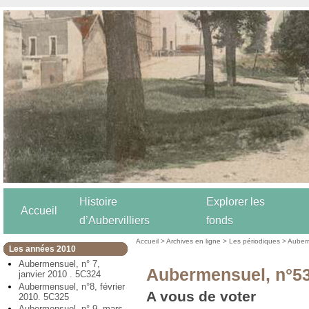
Histoire
Explorer les
Accueil
d’Aubervilliers
fonds
Accueil
>
Archives en ligne
>
Les périodiques
>
Auber
Les années 2010
Aubermensuel, n° 7,
Aubermensuel, n°53
janvier 2010 . 5C324
Aubermensuel, n°8, février
A vous de voter
2010. 5C325
Aubermensuel, n° 9, mars