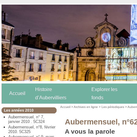
Histoire
Explorer les
Accueil
d’Aubervilliers
fonds
Accueil
>
Archives en ligne
>
Les périodiques
>
Auber
Les années 2010
Aubermensuel, n° 7,
Aubermensuel, n°62
janvier 2010 . 5C324
Aubermensuel, n°8, février
A vous la parole
2010. 5C325
Aubermensuel, n° 9, mars