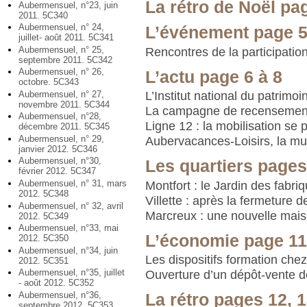
La rétro de Noël pa
Aubermensuel, n°23, juin
2011. 5C340
Aubermensuel, n° 24,
L’événement page 
juillet- août 2011. 5C341
Aubermensuel, n° 25,
Rencontres de la participatio
septembre 2011. 5C342
Aubermensuel, n° 26,
L’actu page 6 à 8
octobre. 5C343
Aubermensuel, n° 27,
L’Institut national du patrimoin
novembre 2011. 5C344
La campagne de recensemen
Aubermensuel, n°28,
Ligne 12 : la mobilisation se 
décembre 2011. 5C345
Aubermensuel, n° 29,
Aubervacances-Loisirs, la mul
janvier 2012. 5C346
Aubermensuel, n°30,
Les quartiers pages
février 2012. 5C347
Aubermensuel, n° 31, mars
Montfort : le Jardin des fabri
2012. 5C348
Villette : après la fermeture
Aubermensuel, n° 32, avril
Marcreux : une nouvelle mais
2012. 5C349
Aubermensuel, n°33, mai
L’économie page 1
2012. 5C350
Aubermensuel, n°34, juin
Les dispositifs formation ch
2012. 5C351
Aubermensuel, n°35, juillet
Ouverture d’un dépôt-vente d
- août 2012. 5C352
Aubermensuel, n°36,
La rétro pages 12, 1
septembre 2012. 5C353