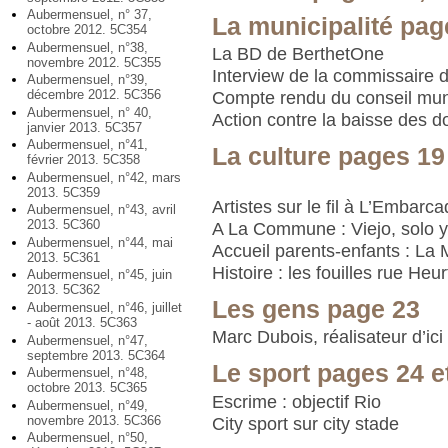
Aubermensuel, n° 37,
La municipalité pag
octobre 2012. 5C354
Aubermensuel, n°38,
La BD de BerthetOne
novembre 2012. 5C355
Interview de la commissaire d
Aubermensuel, n°39,
décembre 2012. 5C356
Compte rendu du conseil mun
Aubermensuel, n° 40,
Action contre la baisse des do
janvier 2013. 5C357
Aubermensuel, n°41,
La culture pages 19
février 2013. 5C358
Aubermensuel, n°42, mars
2013. 5C359
Artistes sur le fil à L’Embarc
Aubermensuel, n°43, avril
2013. 5C360
A La Commune : Viejo, solo y
Aubermensuel, n°44, mai
Accueil parents-enfants : La M
2013. 5C361
Histoire : les fouilles rue Heur
Aubermensuel, n°45, juin
2013. 5C362
Les gens page 23
Aubermensuel, n°46, juillet
- août 2013. 5C363
Marc Dubois, réalisateur d’ici 
Aubermensuel, n°47,
septembre 2013. 5C364
Le sport pages 24 e
Aubermensuel, n°48,
octobre 2013. 5C365
Escrime : objectif Rio
Aubermensuel, n°49,
novembre 2013. 5C366
City sport sur city stade
Aubermensuel, n°50,