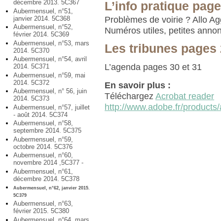
décembre 2013. 5C367
L’info pratique page
Aubermensuel, n°51,
janvier 2014. 5C368
Problèmes de voirie ? Allo Ag
Aubermensuel, n°52,
Numéros utiles, petites anno
février 2014. 5C369
Aubermensuel, n°53, mars
Les tribunes pages 
2014. 5C370
Aubermensuel, n°54, avril
L’agenda pages 30 et 31
2014. 5C371
Aubermensuel, n°59, mai
2014. 5C372
En savoir plus :
Aubermensuel, n° 56, juin
Téléchargez
Acrobat reader
2014. 5C373
http://www.adobe.fr/products/
Aubermensuel, n°57, juillet
- août 2014. 5C374
Aubermensuel, n°58,
septembre 2014. 5C375
Aubermensuel, n°59,
octobre 2014. 5C376
Aubermensuel, n°60,
novembre 2014 ,5C377 -
Aubermensuel, n°61,
décembre 2014. 5C378
Aubermensuel, n°62, janvier 2015.
5C379
Aubermensuel, n°63,
février 2015. 5C380
Aubermensuel, n°64, mars