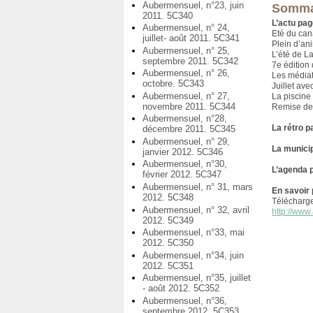
Aubermensuel, n°23, juin
Somma
2011. 5C340
L’actu page
Aubermensuel, n° 24,
Eté du cana
juillet- août 2011. 5C341
Plein d’an
Aubermensuel, n° 25,
L’été de L
septembre 2011. 5C342
7e édition 
Aubermensuel, n° 26,
Les médiath
octobre. 5C343
Juillet av
Aubermensuel, n° 27,
La piscine
novembre 2011. 5C344
Remise des
Aubermensuel, n°28,
La rétro p
décembre 2011. 5C345
Aubermensuel, n° 29,
La municip
janvier 2012. 5C346
Aubermensuel, n°30,
L’agenda 
février 2012. 5C347
Aubermensuel, n° 31, mars
En savoir 
2012. 5C348
Télécharg
Aubermensuel, n° 32, avril
http://www.
2012. 5C349
Aubermensuel, n°33, mai
2012. 5C350
Aubermensuel, n°34, juin
2012. 5C351
Aubermensuel, n°35, juillet
- août 2012. 5C352
Aubermensuel, n°36,
septembre 2012. 5C353