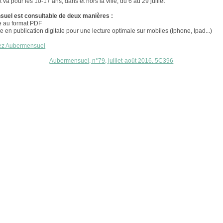
t va pour les 10-17 ans, dans et hors la ville, du 6 au 29 juillet
uel est consultable de deux manières :
e au format PDF
ve en publication digitale pour une lecture optimale sur mobiles (Iphone, Ipad...)
ez Aubermensuel
Aubermensuel, n°79, juillet-août 2016. 5C396