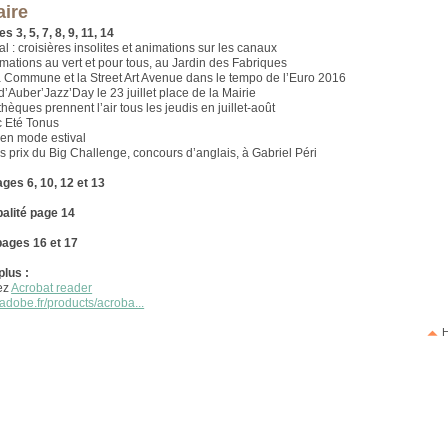
ire
s 3, 5, 7, 8, 9, 11, 14
l : croisières insolites et animations sur les canaux
imations au vert et pour tous, au Jardin des Fabriques
a Commune et la Street Art Avenue dans le tempo de l’Euro 2016
d’Auber’Jazz’Day le 23 juillet place de la Mairie
èques prennent l’air tous les jeudis en juillet-août
ec Eté Tonus
 en mode estival
 prix du Big Challenge, concours d’anglais, à Gabriel Péri
ages 6, 10, 12 et 13
alité page 14
pages 16 et 17
plus :
ez
Acrobat reader
adobe.fr/products/acroba...
H