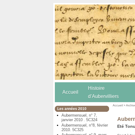
Histoire
Accueil
d’Aubervilliers
Accueil
>
Archiv
Les années 2010
Aubermensuel, n° 7,
Auberm
janvier 2010 . 5C324
Aubermensuel, n°8, février
Eté Tonus
2010. 5C325
Aubermensuel, n° 9, mars