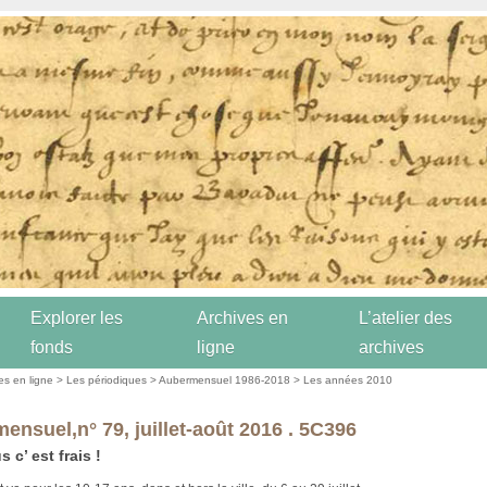
Explorer les
Archives en
L’atelier des
fonds
ligne
archives
es en ligne
>
Les périodiques
>
Aubermensuel 1986-2018
>
Les années 2010
ensuel,n° 79, juillet-août 2016 . 5C396
 c’ est frais !