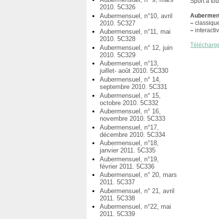
Sport à tou
2010. 5C326
Aubermensuel, n°10, avril
Aubermens
2010. 5C327
–
classiqu
–
interacti
Aubermensuel, n°11, mai
2010. 5C328
Télécharg
Aubermensuel, n° 12, juin
2010. 5C329
Aubermensuel, n°13,
juillet- août 2010. 5C330
Aubermensuel, n° 14,
septembre 2010. 5C331
Aubermensuel, n° 15,
octobre 2010. 5C332
Aubermensuel, n° 16,
novembre 2010. 5C333
Aubermensuel, n°17,
décembre 2010. 5C334
Aubermensuel, n°18,
janvier 2011. 5C335
Aubermensuel, n°19,
février 2011. 5C336
Aubermensuel, n° 20, mars
2011. 5C337
Aubermensuel, n° 21, avril
2011. 5C338
Aubermensuel, n°22, mai
2011. 5C339