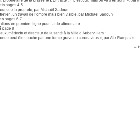
, propriétaire de la brasserie L’Entracte : « C’est dur, mais on va s’en sortir », par
ain
pages 4-5
lleurs de la propreté, par Michaël Sadoun
tretien, un travail de l’ombre mais bien visible, par Michaël Sadoun
ien
pages 6-7
ations en première ligne pour l’aide alimentaire
é
page 8
aux, médecin et directeur de la santé à la Ville d’Aubervilliers :
monde peut être touché par une forme grave du coronavirus », par Alix Rampazzo
H