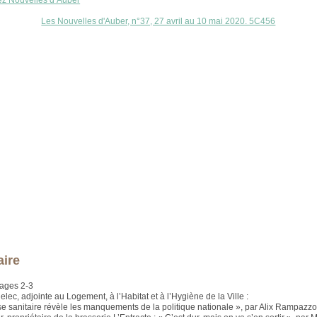
ez Nouvelles d’Auber
Les Nouvelles d'Auber, n°37, 27 avril au 10 mai 2020. 5C456
ire
ages 2-3
lec, adjointe au Logement, à l’Habitat et à l’Hygiène de la Ville :
ise sanitaire révèle les manquements de la politique nationale », par Alix Rampazz