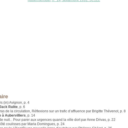
Aubermensuel, n° 14, septembre 1991. 5C122
ire
rs (in) Avignon, p. 4
 Jack Ralite
, p. 6
s de la circulation, Réflexions sur un trafic d’affluence par Brigitte Thévenot, p. 8
 à Aubervilliers
, p. 14
e nuit... Pour parer aux urgences quand la ville dort par Anne Drivas, p. 22
 côté coulisses par Maria Domingues, p. 24