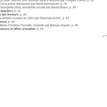
ça roule ! Bientôt une nouvelle ligne d’autobus par Philippe Chéret, p. 26
 et la police dialoguent par Maria Domingues, p. 28
, Georgette Ulloa, assistante sociale par Martin Braun, p. 30
 quartiers
, p. 32
r des lecteurs
, p. 40
La rentrée scolaire de 1891 par Raounda Achek , p. 42
press
, p. 44
 Marie-Christine Perrodin, cinéaste par Manuel Joseph, p. 48
nonces et offres d’emplois
, p. 50
H