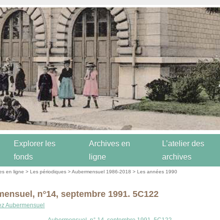
Explorer les
Archives en
L’atelier des
fonds
ligne
archives
es en ligne
>
Les périodiques
>
Aubermensuel 1986-2018
>
Les années 1990
ensuel, n°14, septembre 1991. 5C122
ez Aubermensuel