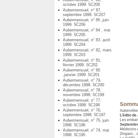
octobre 1999. 5C208
Aubermensuel, n° 87,
septembre 1999. 5C207
Aubermensuel, n° 85 ,juin
1999. 5C206
Aubermensuel, n° 84 , mai
1999. 5C205
Aubermensuel, n° 83 ,avril
1999. 5C204
Aubermensuel, n° 82, mars
1999. 5C203
Aubermensuel, n° 81,
février 1999. 5C202
Aubermensuel, n° 80
,janvier 1999. 5C201
Aubermensuel, n° 79,
décembre 1998. 5C200
Aubermensuel, n° 78,
novembre 1998. 5C199
Aubermensuel, n° 77,
Somma
octobre 1998. 5C198
Aubermensuel, n° 76,
Aubervillie
septembre 1998. 5C197
L’édito de
Les embarra
Aubermensuel, n° 75, juin
Septembre
1998. 5C196
Médecins d
Aubermensuel, n° 74, mai
Zingaro...
1998. 5C195