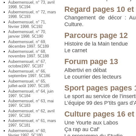
Aubermensuel, n° 73, avril
1998. 5C194
Regard pages 10 et
Aubermensuel, n° 72, mars
1998. 5C193
Changement de décor : Aube
Aubermensuel, n° 71,
Culture.
février 1998. 5C192
Aubermensuel, n° 70,
Parcours page 12
janvier 1998. 5C190
Aubermensuel, n° 69,
Histoire de la Main tendue
décembre 1997. 5C189
Le carnet
Aubermensuel, n° 68,
novembre 1997. 5C188
Forum page 13
Aubermensuel, n° 67,
octobre1997. 5C187
Albertivi en débat
Aubermensuel, n° 66,
septembre 1997. 5C186
Le courrier des lecteurs
Aubermensuel, n° 65,
juillet-août 1997. 5C185
Sport pages pages 1
Aubermensuel, n° 64, juin
Le sport au service de l’insert
1997. 5C184
Aubermensuel, n° 63, mai
L’équipe 99 des P’tits gars d
1997. 5C183
Aubermensuel, n° 62, avril
Culture pages 16 et
1997. 5C182
Aubermensuel, n° 61, mars
Une Yourte aux Labos
1997. 5C181
Ça rap au Caf’
Aubermensuel, n° 60,
Le progamme du Studio
février 1997. 5C180