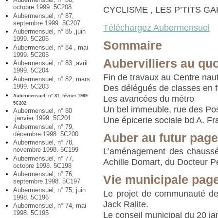
octobre 1999. 5C208
CYCLISME , LES P’TITS G
Aubermensuel, n° 87,
septembre 1999. 5C207
Téléchargez Aubermensuel
Aubermensuel, n° 85 ,juin
1999. 5C206
Sommaire
Aubermensuel, n° 84 , mai
1999. 5C205
Aubervilliers au quo
Aubermensuel, n° 83 ,avril
1999. 5C204
Fin de travaux au Centre nau
Aubermensuel, n° 82, mars
1999. 5C203
Des délégués de classes en 
Aubermensuel, n° 81, février 1999.
Les avancées du métro
5C202
Un bel immeuble, rue des Po
Aubermensuel, n° 80
,janvier 1999. 5C201
Une épicerie sociale bd A. F
Aubermensuel, n° 79,
décembre 1998. 5C200
Auber au futur page
Aubermensuel, n° 78,
novembre 1998. 5C199
L’aménagement des chaussées
Aubermensuel, n° 77,
Achille Domart, du Docteur P
octobre 1998. 5C198
Aubermensuel, n° 76,
Vie municipale page
septembre 1998. 5C197
Aubermensuel, n° 75, juin
Le projet de communauté de
1998. 5C196
Jack Ralite.
Aubermensuel, n° 74, mai
1998. 5C195
Le conseil municipal du 20 ja