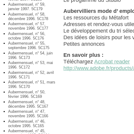
Aubermensuel, n° 59,
janvier 1997. 5C179
Aubervilliers mode d’ emplo
Aubermensuel, n° 58,
Les ressources du Métafort
décembre 1996. 5C178
Adresses et rendez-vous util
Aubermensuel, n° 57,
novembre 1996. 5C177
Le développement du tri sélec
Aubermensuel, n° 56,
Des idées de loisirs pour les
octobre 1996. 5C176
Petites annonces
Aubermensuel, n° 55,
septembre 1996. 5C175
Aubermensuel, n° 54, juin
En savoir plus :
1996. 5C173
Téléchargez
Acrobat reader
Aubermensuel, n° 53, mai
1996. 5C172
http://www.adobe.fr/products/
Aubermensuel, n° 52, avril
1996. 5C171
Aubermensuel, n° 51, mars
1996. 5C170
Aubermensuel, n° 50,
février 1996. 5C169
Aubermensuel, n° 48,
décembre 1995. 5C167
Aubermensuel, n° 47,
novembre 1995. 5C166
Aubermensuel, n° 46,
octobre 1995. 5C165
Aubermensuel, n° 45,