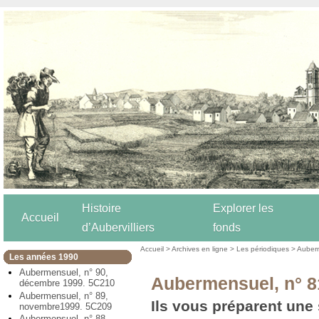
Histoire
Explorer les
Accueil
d’Aubervilliers
fonds
Accueil
>
Archives en ligne
>
Les périodiques
>
Auber
Les années 1990
Aubermensuel, n° 90,
Aubermensuel, n° 81
décembre 1999. 5C210
Aubermensuel, n° 89,
Ils vous préparent une 
novembre1999. 5C209
Aubermensuel, n° 88,