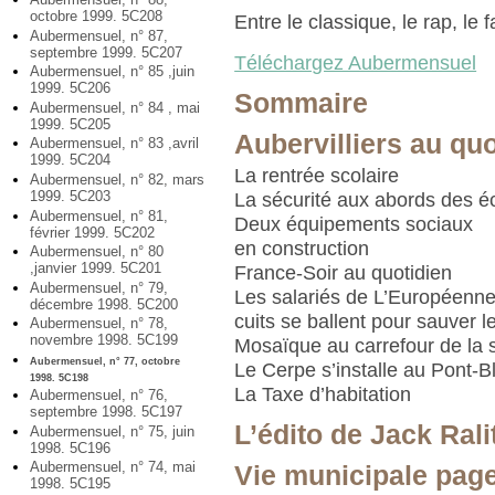
octobre 1999. 5C208
Entre le classique, le rap, le f
Aubermensuel, n° 87,
septembre 1999. 5C207
Téléchargez Aubermensuel
Aubermensuel, n° 85 ,juin
1999. 5C206
Sommaire
Aubermensuel, n° 84 , mai
1999. 5C205
Aubervilliers au quo
Aubermensuel, n° 83 ,avril
1999. 5C204
La rentrée scolaire
Aubermensuel, n° 82, mars
1999. 5C203
La sécurité aux abords des é
Aubermensuel, n° 81,
Deux équipements sociaux
février 1999. 5C202
en construction
Aubermensuel, n° 80
,janvier 1999. 5C201
France-Soir au quotidien
Aubermensuel, n° 79,
Les salariés de L’Européenne
décembre 1998. 5C200
cuits se ballent pour sauver l
Aubermensuel, n° 78,
novembre 1998. 5C199
Mosaïque au carrefour de la 
Aubermensuel, n° 77, octobre
Le Cerpe s’installe au Pont-B
1998. 5C198
La Taxe d’habitation
Aubermensuel, n° 76,
septembre 1998. 5C197
L’édito de Jack Rali
Aubermensuel, n° 75, juin
1998. 5C196
Aubermensuel, n° 74, mai
Vie municipale pag
1998. 5C195