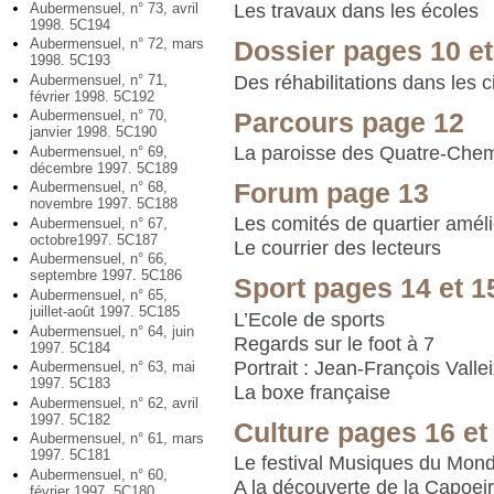
Aubermensuel, n° 73, avril
Les travaux dans les écoles
1998. 5C194
Aubermensuel, n° 72, mars
Dossier pages 10 et
1998. 5C193
Des réhabilitations dans les c
Aubermensuel, n° 71,
février 1998. 5C192
Aubermensuel, n° 70,
Parcours page 12
janvier 1998. 5C190
La paroisse des Quatre-Chem
Aubermensuel, n° 69,
décembre 1997. 5C189
Forum page 13
Aubermensuel, n° 68,
novembre 1997. 5C188
Les comités de quartier amélio
Aubermensuel, n° 67,
octobre1997. 5C187
Le courrier des lecteurs
Aubermensuel, n° 66,
septembre 1997. 5C186
Sport pages 14 et 1
Aubermensuel, n° 65,
juillet-août 1997. 5C185
L’Ecole de sports
Aubermensuel, n° 64, juin
Regards sur le foot à 7
1997. 5C184
Portrait : Jean-François Vallei
Aubermensuel, n° 63, mai
1997. 5C183
La boxe française
Aubermensuel, n° 62, avril
1997. 5C182
Culture pages 16 et
Aubermensuel, n° 61, mars
1997. 5C181
Le festival Musiques du Mon
Aubermensuel, n° 60,
A la découverte de la Capoei
février 1997. 5C180