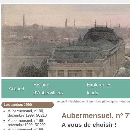
Histoire
Explorer les
Accueil
d’Aubervilliers
fonds
Accueil
>
Archives en ligne
>
Les périodiques
>
Auber
Les années 1990
Aubermensuel, n° 90,
Aubermensuel, n° 7
décembre 1999. 5C210
Aubermensuel, n° 89,
A vous de choisir !
novembre1999. 5C209
Aubermensuel, n° 88,