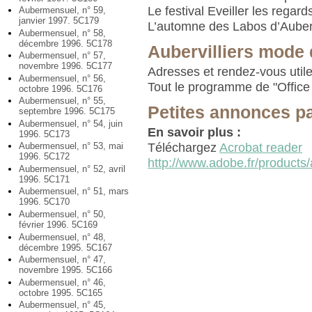
Le festival Eveiller les regard
Aubermensuel, n° 59,
janvier 1997. 5C179
L’automne des Labos d’Aube
Aubermensuel, n° 58,
décembre 1996. 5C178
Aubervilliers mode
Aubermensuel, n° 57,
novembre 1996. 5C177
Adresses et rendez-vous util
Aubermensuel, n° 56,
Tout le programme de "Office 
octobre 1996. 5C176
Aubermensuel, n° 55,
Petites annonces p
septembre 1996. 5C175
Aubermensuel, n° 54, juin
En savoir plus :
1996. 5C173
Téléchargez
Acrobat reader
Aubermensuel, n° 53, mai
1996. 5C172
http://www.adobe.fr/products/
Aubermensuel, n° 52, avril
1996. 5C171
Aubermensuel, n° 51, mars
1996. 5C170
Aubermensuel, n° 50,
février 1996. 5C169
Aubermensuel, n° 48,
décembre 1995. 5C167
Aubermensuel, n° 47,
novembre 1995. 5C166
Aubermensuel, n° 46,
octobre 1995. 5C165
Aubermensuel, n° 45,